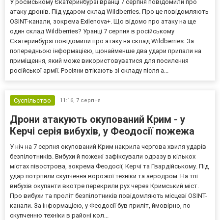
У російському Єкатеринбурзі вранці 7 серпня повідомили про
атаку дронів. Під ударом склад Wildberries. Про це повідомляють
OSINT-канали, зокрема Exilenova+. Що відомо про атаку на ще
один склад Wildberries? Уранці 7 серпня в російському
Єкатеринбурзі повідомили про атаку на склад Wildberries. За
попередньою інформацією, щонайменше два удари припали на
приміщення, який може використовуватися для посилення
російської армії. Росіяни втікають зі складу після а...
Суспільство
11:16,
7 серпня
Дрони атакують окупований Крим - у
Керчі серія вибухів, у Феодосії пожежа
У ніч на 7 серпня окупований Крим накрила чергова хвиля ударів
безпілотників. Вибухи й пожежі зафіксували одразу в кількох
містах півострова, зокрема Феодосії, Керчі та Гвардійському. Під
удар потрпили скупчення ворожої техніки та аеродром. На тлі
вибухів окупанти вкотре перекрили рух через Кримський міст.
Про вибухи та проліт безпілотників повідомляють місцеві OSINT-
канали. За інформацією, у Феодосії був приліт, ймовірно, по
скупченню техніки в районі кол...