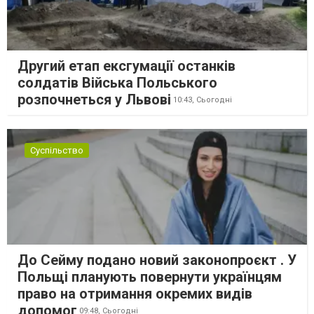
Другий етап ексгумації останків
солдатів Війська Польського
розпочнеться у Львові
10:43,
Сьогодні
Суспільство
До Сейму подано новий законопроєкт . У
Польщі планують повернути українцям
право на отримання окремих видів
допомог
09:48,
Сьогодні