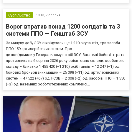
Суспільство
10:13,
7 серпня
Ворог втратив понад 1200 солдатів та 3
системи ППО — Генштаб ЗСУ
За минулу добу ЗСУ ліквідували ще 1 210 окупантів, три засоби
ППО і 59 артилерійських систем. Про
це повідомили у Генеральному штабі ЗСУ. Загальні бойові втрати
противника на 6 серпня 2026 року орієнтовно склали: особового
складу – близько 1 455 420 (+1 210) осіб танків – 12 247 (+1) од.
бойових броньованих машин – 25 098 (+11) од. артилерійських
систем – 47 522 (+67) од. РСЗВ – 2 008 (+2) од. засобів ППО – 1 550
(+3) од. наземних робототехнічних комплексі...