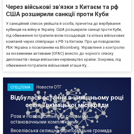
Через військові зв'язки з Китаєм та рф
США розширили санкції проти Куби
У санкційний список увійшла й особа, причетна до вербування
кубинців на війну в Україну. США розширили санкції проти Куби,
під обмеження потрапили вісім посадовців та кілька військових
компаній через співпрацю з РФ та Китаєм. Про це повідомляє
РБК-Україна з посиланням на Bloomberg. Управління з контролю
за іноземними активами (OFAC) внесло до чорного списку
дипломатів і вище військове керівництво країни. Зокрема, під
обмеження потрапили військовий аташе Ку...
Новости ОТГ
СПЕЦТЕМА
Відбулась остання в нинішньому році
сесія Токмацької міськради
Роза и Нововасильевка с новыми
остановочными комплексами
Веселівська селищна територіальна громада.