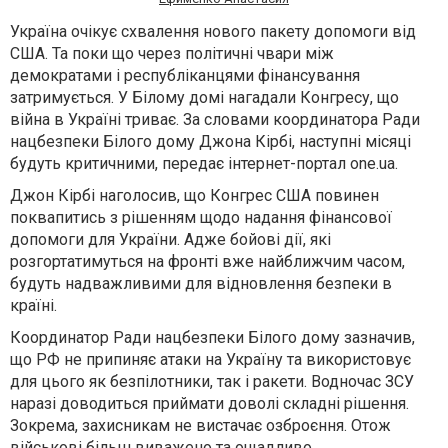
Україна очікує схвалення нового пакету допомоги від
США. Та поки що через політичні чвари між
демократами і республіканцями фінансування
затримується. У Білому домі нагадали Конгресу, що
війна в Україні триває. За словами координатора Ради
нацбезпеки Білого дому Джона Кірбі, наступні місяці
будуть критичними, передає інтернет-портал
one.ua.
Джон Кірбі наголосив, що Конгрес США повинен
поквапитись з рішенням щодо надання фінансової
допомоги для України. Адже бойові дії, які
розгортатимуться на фронті вже найближчим часом,
будуть надважливими для відновлення безпеки в
країні.
Координатор Ради нацбезпеки Білого дому зазначив,
що РФ не припиняє атаки на Україну та використовує
для цього як безпілотники, так і ракети. Водночас ЗСУ
наразі доводиться приймати доволі складні рішення.
Зокрема, захисникам не вистачає озброєння. Отож
військові більш виважено та ощадливо