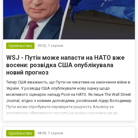
Суспільство
09:52,
7 серпня
WSJ - Путін може напасти на НАТО вже
восени: розвідка США опублікувала
новий прогноз
Тепер США вважають, що Путін не чекатиме на закінчення війни в
Україні. У розвідці США опублікували нову оцінку щодо
можливого сценарію нападу Росії на НАТО. Як пише The Wall Street
Journal, згідно з новими доповідями, російський лідер Володимир
Путін може спробувати перевірити рішучість Альянсу за
допомогою обмеженого наступу на країну-союзника ще до
закінчення війни в Україні. Ці нові оцінки з’явилися на тлі нестачі
деяких критично важливих боєприпасів,...
Суспільство
08:09,
7 серпня