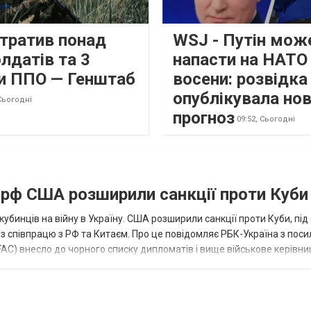
втратив понад
WSJ - Путін мож
лдатів та 3
напасти на НАТО
и ППО — Генштаб
восени: розвідк
опублікувала но
Сьогодні
прогноз
09:52,
Сьогодні
а рф США розширили санкції проти Куби
кубинців на війну в Україну. США розширили санкції проти Куби, пі
ез співпрацю з РФ та Китаєм. Про це повідомляє РБК-Україна з пос
AC) внесло до чорного списку дипломатів і вище військове керівни