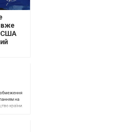
е
 вже
а США
вий
д обмеження
иланням на
цтво країни.