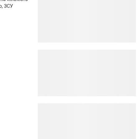
о, ЗСУ