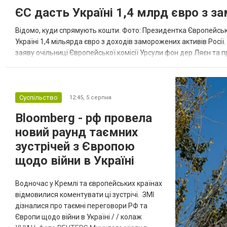
ЄС дасть Україні 1,4 млрд євро з з
Відомо, куди спрямують кошти. Фото: Президентка Європейсько
Україні 1,4 мільярда євро з доходів заморожених активів Росі
заяву очільниці Європейської комісії Урсули фон дер Ляєн та п
за руйнування Урсула фон дер Ляєн заявила, що ЄС надасть У..
Суспільство
12:45,
5 серпня
Bloomberg - рф провела
новий раунд таємних
зустрічей з Європою
щодо війни в Україні
Водночас у Кремлі та європейських країнах
відмовилися коментувати ці зустрічі. ЗМІ
дізналися про таємні переговори РФ та
Європи щодо війни в Україні / / колаж