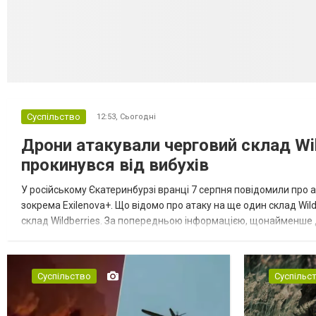
Суспільство
12:53,
Сьогодні
Дрони атакували черговий склад Wil
прокинувся від вибухів
У російському Єкатеринбурзі вранці 7 серпня повідомили про а
зокрема Exilenova+. Що відомо про атаку на ще один склад Wild
склад Wildberries. За попередньою інформацією, щонайменше
посилення російської армії. Росіяни втікають зі складу після а...
Суспільство
Суспільс