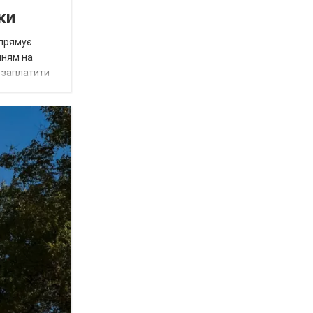
ки
спрямує
нням на
є заплатити