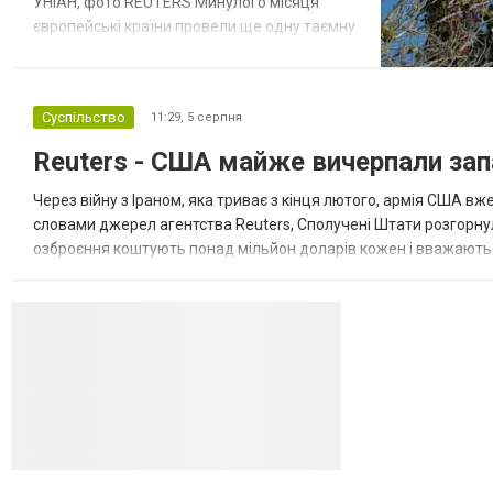
УНІАН, фото REUTERS Минулого місяця
європейські країни провели ще одну таємну
зустріч з представниками РФ щодо
завершення війни в Україні. Про це
повідомляє Bloomberg. За даними видання,
Суспільство
11:29,
5 серпня
зі сторони Європи до цих переговорів
долучилися колишні високопосадовці
Reuters - США майже вичерпали зап
Великої Британії, Франції, Німеччини та Р...
Через війну з Іраном, яка триває з кінця лютого, армія США 
словами джерел агентства Reuters, Сполучені Штати розгорнули
озброєння коштують понад мільйон доларів кожен і вважаються 
даними іншого джерела, США також запустили майже полов...