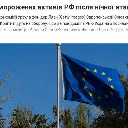
аморожених активів РФ після нічної ата
ї комісії Урсула фон дер Ляєн (Getty Images) Європейський Союз 
ї. Кошти підуть на оборону. Про це повідомляє РБК-Україна з посила
рем'єр-міністра України Сергія Корецького. Фон дер Ляєн: Росія ма
.