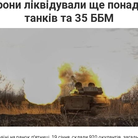
они ліквідували ще понад
танків та 35 ББМ
раїні на ранок п'ятниці, 19 січня, склали 920 окупантів, загал