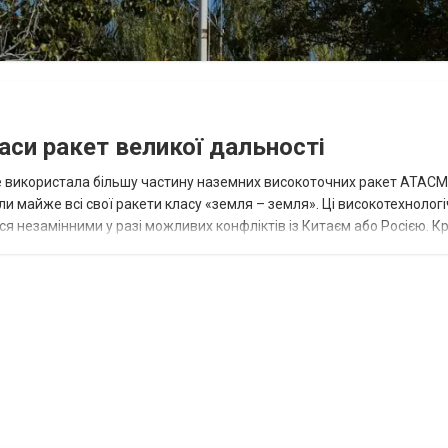
аси ракет великої дальності
вже використала більшу частину наземних високоточних ракет ATACMS
 майже всі свої ракети класу «земля – земля». Ці високотехнологі
незамінними у разі можливих конфліктів із Китаєм або Росією. Крі