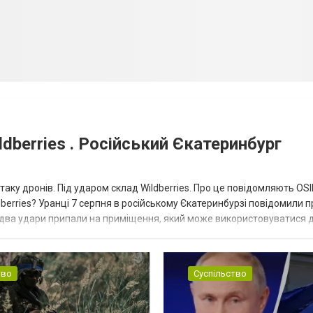
dberries . Російський Єкатеринбург
таку дронів. Під ударом склад Wildberries. Про це повідомляють OS
berries? Уранці 7 серпня в російському Єкатеринбурзі повідомили п
 два удари припали на приміщення, який може використовуватися 
тво
Суспільство