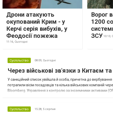
Дрони атакують
Ворог 
окупований Крим - у
1200 со
Керчі серія вибухів, у
систем
Феодосії пожежа
ЗСУ
10:13,
11:16,
Сьогодні
Суспільство
08:09,
Сьогодні
Через військові зв'язки з Китаєм т
У санкційний список увійшла й особа, причетна до вербування 
потрапили вісім посадовців та кілька військових компаній чер
Bloomberg. Управління з контролю за іноземними активами (OF
Зокрема, під обмеження потрапили військовий аташе Ку...
Суспільство
15:28,
5 серпня