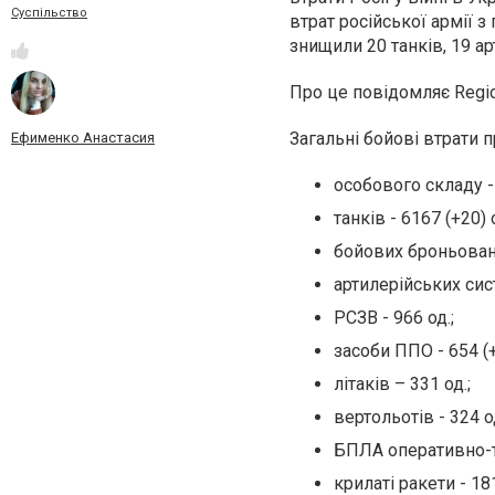
Суспільство
втрат російської армії з
знищили 20 танків, 19 а
Про це повідомляє Regi
Загальні бойові втрати п
Ефименко Анастасия
особового складу -
танків - 6167 (+20) о
бойових броньовани
артилерійських сист
РСЗВ - 966 од.;
засоби ППО - 654 (+
літаків – 331 од.;
вертольотів - 324 од
БПЛА оперативно-та
крилаті ракети - 181