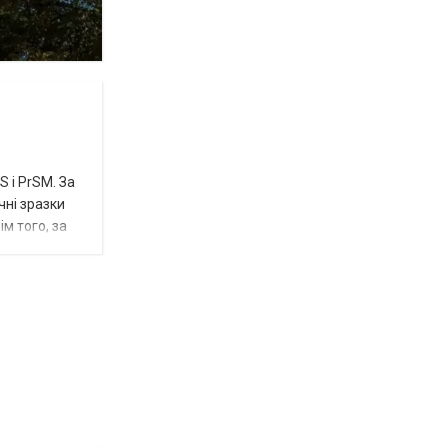
 і PrSM. За
чні зразки
м того, за
Відбулась