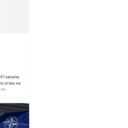
INT-канали,
ро атаку на
для