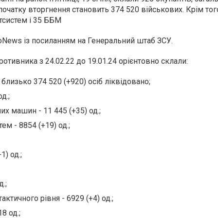
 початку вторгнення становить 374 520 військових. Крім тог
ртсистем і 35 ББМ
oNews із посиланням на Генеральний штаб ЗСУ.
ротивника з 24.02.22 до 19.01.24 орієнтовно склали:
 близько 374 520 (+920) осіб ліквідовано;
д.;
х машин - 11 445 (+35) од.;
ем - 8854 (+19) од.;
1) од.;
.;
ктичного рівня - 6929 (+4) од.;
8 од.;