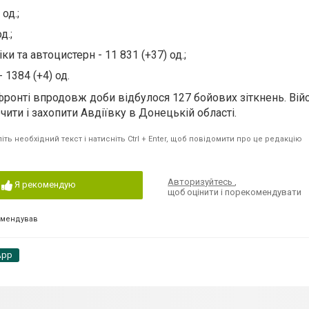
од.;
д.;
ки та автоцистерн - 11 831 (+37) од.;
 1384 (+4) од.
 фронті впродовж доби відбулося 127 бойових зіткнень. Вій
ити і захопити Авдіївку в Донецькій області.
ть необхідний текст і натисніть Ctrl + Enter, щоб повідомити про це редакцію
Авторизуйтесь
,
Я рекомендую
щоб оцінити і порекомендувати
омендував
App