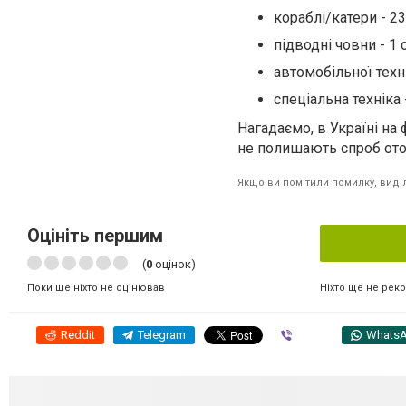
кораблі/катери - 23 
підводні човни - 1 о
автомобільної техні
спеціальна техніка -
Нагадаємо, в Україні на
не полишають спроб оточ
Якщо ви помітили помилку, виділі
Оцініть першим
(
0
оцінок)
Ніхто ще не рек
Поки ще ніхто не оцінював
Reddit
Telegram
Viber
Whats