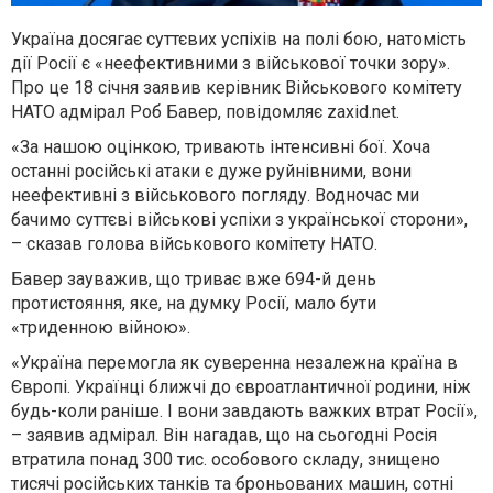
Україна досягає суттєвих успіхів на полі бою, натомість
дії Росії є «неефективними з військової точки зору».
Про це 18 січня заявив керівник Військового комітету
НАТО адмірал Роб Бавер, повідомляє zaxid.net.
«За нашою оцінкою, тривають інтенсивні бої. Хоча
останні російські атаки є дуже руйнівними, вони
неефективні з військового погляду. Водночас ми
бачимо суттєві військові успіхи з української сторони»,
– сказав голова військового комітету НАТО.
Бавер зауважив, що триває вже 694-й день
протистояння, яке, на думку Росії, мало бути
«триденною війною».
«Україна перемогла як суверенна незалежна країна в
Європі. Українці ближчі до євроатлантичної родини, ніж
будь-коли раніше. І вони завдають важких втрат Росії»,
– заявив адмірал. Він нагадав, що на сьогодні Росія
втратила понад 300 тис. особового складу, знищено
тисячі російських танків та броньованих машин, сотні