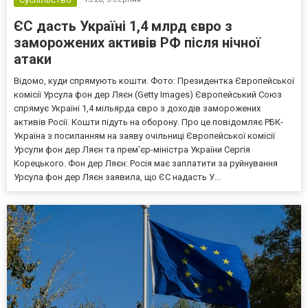
ЄС дасть Україні 1,4 млрд євро з
заморожених активів РФ після нічної
атаки
Відомо, куди спрямують кошти. Фото: Президентка Європейської
комісії Урсула фон дер Ляєн (Getty Images) Європейський Союз
спрямує Україні 1,4 мільярда євро з доходів заморожених
активів Росії. Кошти підуть на оборону. Про це повідомляє РБК-
Україна з посиланням на заяву очільниці Європейської комісії
Урсули фон дер Ляєн та прем'єр-міністра України Сергія
Корецького. Фон дер Ляєн: Росія має заплатити за руйнування
Урсула фон дер Ляєн заявила, що ЄС надасть У...