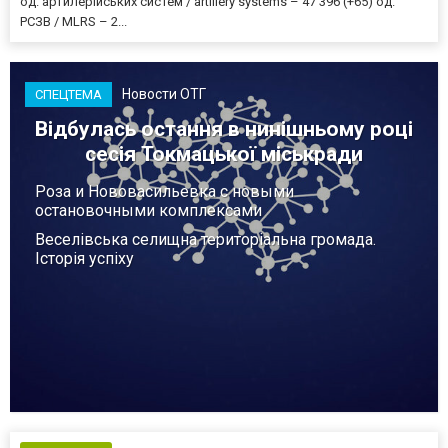
од. артилерійських систем / artillery systems – 47 396 (+65) од.
РСЗВ / MLRS – 2...
Новости ОТГ
СПЕЦТЕМА
Відбулась остання в нинішньому році
сесія Токмацької міськради
Роза и Нововасильевка с новыми
остановочными комплексами
Веселівська селищна територіальна громада.
Історія успіху