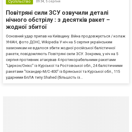
Суспільство
09:34,
5 серпня
Повітряні сили ЗСУ озвучили деталі
нічного обстрілу : з десятків ракет –
жодної збитої
Основний удар припав на Київщину. Війна продовжується / колаж
УНІАН, фото ДСНС, Wikipedia У ніч на 5 серпня українським
захисникам не вдалося збити жодної російської балістичної
ракети, повідомляють Повітряні сили ЗСУ. Зокрема, у ніч на 5
серпня противник атакував 4 протикорабельними ракетами
"Циркон/Онікс" із Курської та Ростовської обл., 24 балістичними
ракетами "Іскандер-М/С-400" із Брянської та Курської обл., 115
ударними БпЛА типу Shahed (більшість із...