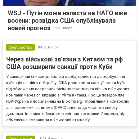
WSJ - Путін може напасти на НАТО вже
восени: розвідка США опублікувала
новий прогноз
09:52,
Вчора
Суспільство
08:09,
Вчора
Через військові зв'язки з Китаєм та рф
США розширили санкції проти Куби
У санкційний список увійшла й особа, причетна до вербування
кубинців на війну в Україну. США розширили санкції проти Куби,
під обмеження потрапили вісім посадовців та кілька військових
компаній через співпрацю з РФ та Китаєм. Про це повідомляє
РБК-Україна з посиланням на Bloomberg. Управління з контролю
за іноземними активами (OFAC) внесло до чорного списку
дипломатів і вище військове керівництво країни. Зокрема, під
обмеження потрапили військовий аташе Ку...
Суспільство
15:28,
5 серпня