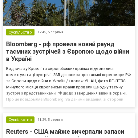
Суспільство
12:45,
5 серпня
Bloomberg - рф провела новий раунд
таємних зустрічей з Європою щодо війни
в Україні
Водночас у Кремлі та європейських країнах відмовилися
коментувати ці зустрічі. ЗМІ дізналися про таємні переговори РФ
та Європи щодо війни в Україні / / колаж УНІАН, фото REUTERS
Минулого місяця європейські країни провели ще одну таємну
зустріч з представниками РФ щодо завершення війни в Україні.
Про це повідомляє Bloomberg. За даними видання, зі сторони
Європи до цих переговорів долучилися колишні
високопосадовці Великої Британії, Франції, Німеччини та Р...
Суспільство
11:29,
5 серпня
Reuters - США майже вичерпали запаси