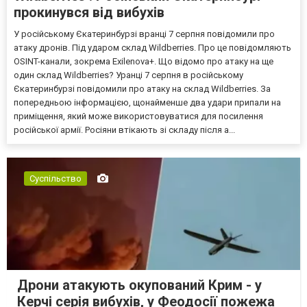
прокинувся від вибухів
У російському Єкатеринбурзі вранці 7 серпня повідомили про
атаку дронів. Під ударом склад Wildberries. Про це повідомляють
OSINT-канали, зокрема Exilenova+. Що відомо про атаку на ще
один склад Wildberries? Уранці 7 серпня в російському
Єкатеринбурзі повідомили про атаку на склад Wildberries. За
попередньою інформацією, щонайменше два удари припали на
приміщення, який може використовуватися для посилення
російської армії. Росіяни втікають зі складу після а...
Суспільство
Дрони атакують окупований Крим - у
Керчі серія вибухів, у Феодосії пожежа