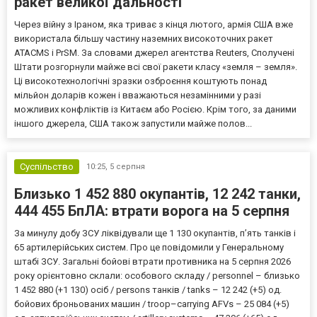
ракет великої дальності
Через війну з Іраном, яка триває з кінця лютого, армія США вже
використала більшу частину наземних високоточних ракет
ATACMS і PrSM. За словами джерел агентства Reuters, Сполучені
Штати розгорнули майже всі свої ракети класу «земля – земля».
Ці високотехнологічні зразки озброєння коштують понад
мільйон доларів кожен і вважаються незамінними у разі
можливих конфліктів із Китаєм або Росією. Крім того, за даними
іншого джерела, США також запустили майже полов...
Суспільство
10:25,
5 серпня
Близько 1 452 880 окупантів, 12 242 танки,
444 455 БпЛА: втрати ворога на 5 серпня
За минулу добу ЗСУ ліквідували ще 1 130 окупантів, пʼять танків і
65 артилерійських систем. Про це повідомили у Генеральному
штабі ЗСУ. Загальні бойові втрати противника на 5 серпня 2026
року орієнтовно склали: особового складу / personnel – близько
1 452 880 (+1 130) осіб / persons танків / tanks – 12 242 (+5) од.
бойових броньованих машин / troop–carrying AFVs – 25 084 (+5)