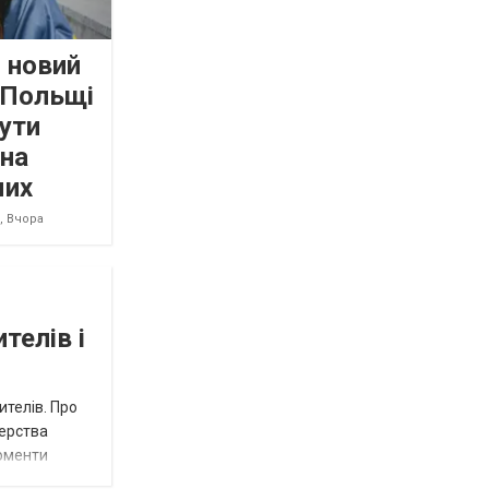
 новий
 Польщі
ути
 на
мих
8,
Вчора
телів і
ителів. Про
терства
моменти