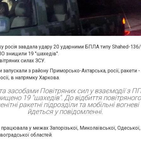
року росія завдала удару 20 ударними БПЛА типу Shahed-136
ПО знищили 19 "шахедів".
ітряних силах ЗСУ.
 запускали з району Приморсько-Ахтарська, росії, ракети -
осії, в напрямку Харкова.
та засобами Повітряних сил у взаємодії з П
ищено 19 "шахедів". До відбиття повітряног
нітні ракетні підрозділи та мобільні вогневі г
йдеться у повідомленні.
 працювала у межах Запорізької, Миколаївської, Одеської,
воградської областей.