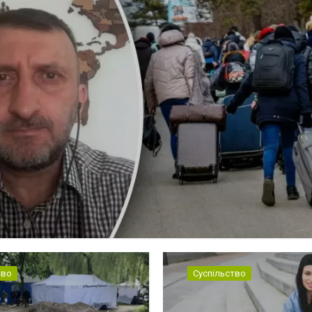
тво
Суспільство