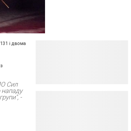
/131 і двома
 з
ПО Сил
о нападу
рупи", -