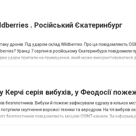
dberries . Російський Єкатеринбург
таку дронів. Під ударом склад Wildberries. Про це повідомляють OS
berries? Уранці 7 серпня в російському Єкатеринбурзі повідомили п
 два удари припали на приміщення, який може використовуватися 
 Керчі серія вибухів, у Феодосії поже
ів безпілотників. Вибухи й пожежі зафіксували одразу в кількох міс
р потрпили скупчення ворожої техніки та аеродром. На тлі вибухів о
літ безпілотників повідомляють місцеві OSINT-канали. За інформаці
...