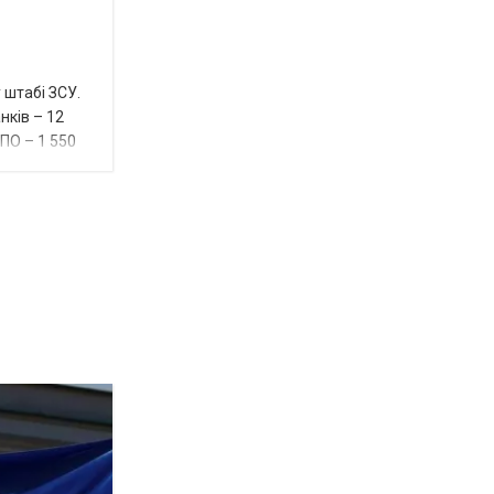
 штабі ЗСУ.
нків – 12
ППО – 1 550