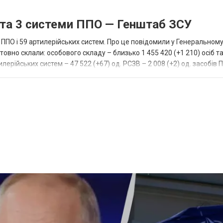
 та 3 системи ППО — Генштаб ЗСУ
и ППО і 59 артилерійських систем. Про це повідомили у Генеральному
товно склали: особового складу – близько 1 455 420 (+1 210) осіб та
лерійських систем – 47 522 (+67) од. РСЗВ – 2 008 (+2) од. засобів 