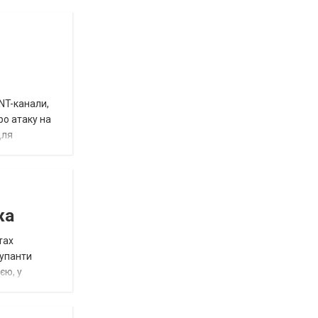
INT-канали,
ро атаку на
для
жа
тах
купанти
єю, у