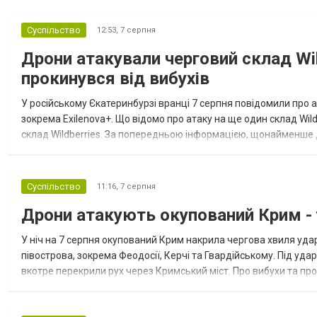
Суспільство
12:53,
7 серпня
Дрони атакували черговий склад Wil
прокинувся від вибухів
У російському Єкатеринбурзі вранці 7 серпня повідомили про а
зокрема Exilenova+. Що відомо про атаку на ще один склад Wild
склад Wildberries. За попередньою інформацією, щонайменше
посилення російської армії. Росіяни втікають зі складу після а...
Суспільство
11:16,
7 серпня
Дрони атакують окупований Крим - у
У ніч на 7 серпня окупований Крим накрила чергова хвиля удар
півострова, зокрема Феодосії, Керчі та Гвардійському. Під уда
вкотре перекрили рух через Кримський міст. Про вибухи та про
Феодосії був приліт, ймовірно, по скупченню техніки в районі кол