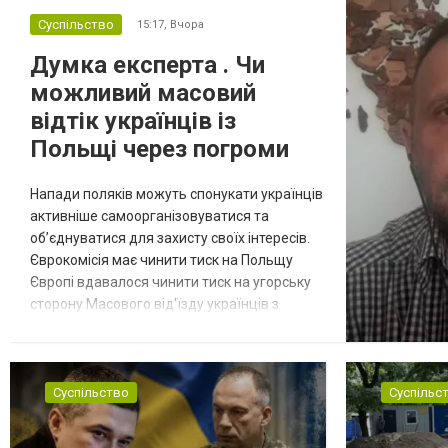
Суспільство
15:17,
Вчора
Думка експерта . Чи
можливий масовий
відтік українців із
Польщі через погроми
Напади поляків можуть спонукати українців
активніше самоорганізовуватися та
об’єднуватися для захисту своїх інтересів.
Єврокомісія має чинити тиск на Польщу
Європі вдавалося чинити тиск на угорську
сторону Масового від'їзду українців з
Польщі через останні погроми очікувати не
варто. Однак подібні інциденти можуть
спонукати українців активніше
самоорганізовуватися та об’єднуватися для
Суспільство
Суспільс
захисту своїх інтересів. Таку думку висловив
директор Центру досліджень...