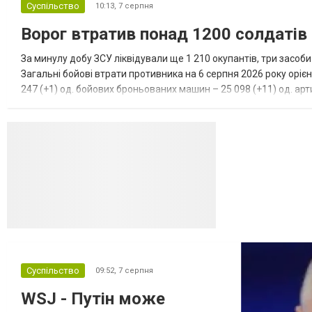
Суспільство
10:13,
7 серпня
Ворог втратив понад 1200 солдатів
За минулу добу ЗСУ ліквідували ще 1 210 окупантів, три засоб
Загальні бойові втрати противника на 6 серпня 2026 року орієн
247 (+1) од. бойових броньованих машин – 25 098 (+11) од. арти
(+3) од. наземних робототехнічних комплексі...
Суспільство
09:52,
7 серпня
WSJ - Путін може