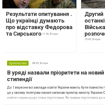
Результати опитування .
Другий 
Що українці думають
останкі
про відставку Федорова
Військ
та Сирського
розпоч
11:26,
Вчора
10:43,
Вчора
Суспільство
08:59,
Вчора
В уряді назвали пріоритети на новий
стипендії
До 1 вересня всі заклади освіти України мають бути повністю г
це у своєму телеграм-каналі написав прем'єр-міністр України С
освіти і науки щодо стану підготовки. Як триває підготовка д
напередодні старту нового навчального року. Пріоритет №...