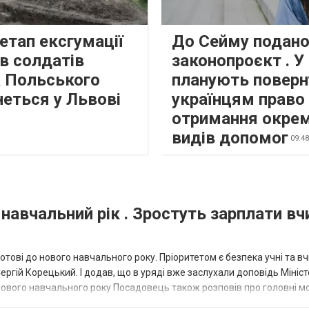
етап ексгумації
До Сейму подано
в солдатів
законопроєкт . У
а Польського
планують поверн
неться у Львові
українцям право
отримання окре
видів допомог
09:4
 навчальний рік . Зростуть зарплати вчи
отові до нового навчального року. Пріоритетом є безпека учні та вч
ергій Корецький. І додав, що в уряді вже заслухали доповідь Мініс
о нового навчального року Посадовець також розповів про головні 