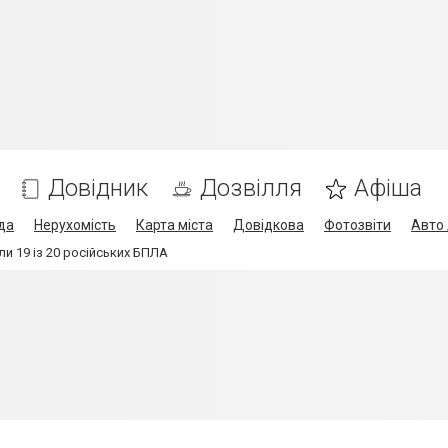
Довідник
Дозвілля
Афіша
да
Нерухомість
Карта міста
Довідкова
Фотозвіти
Авто 
и 19 із 20 російських БПЛА