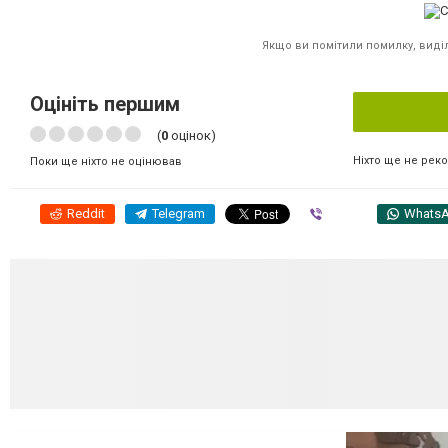
Якщо ви помітили помилку, виділі
Оцініть першим
(
0
оцінок)
Ніхто ще не рек
Поки ще ніхто не оцінював
Reddit
Telegram
Viber
Whats