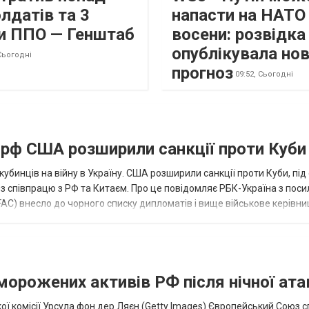
лдатів та 3
напасти на НАТО
и ППО — Генштаб
восени: розвідк
опублікувала но
Сьогодні
прогноз
09:52,
Сьогодні
а рф США розширили санкції проти Куби
кубинців на війну в Україну. США розширили санкції проти Куби, пі
ез співпрацю з РФ та Китаєм. Про це повідомляє РБК-Україна з пос
AC) внесло до чорного списку дипломатів і вище військове керівни
аморожених активів РФ після нічної ата
ї комісії Урсула фон дер Ляєн (Getty Images) Європейський Союз 