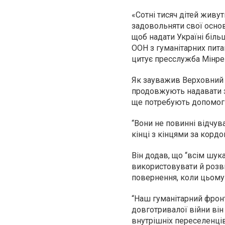
«Сотні тисяч дітей живут
задовольняти свої осно
щоб надати Україні біль
ООН з гуманітарних пита
цитує пресслужба Мінреі
Як зауважив Верховний к
продовжують надавати за
ще потребують допомог
“Вони не повинні відчув
кінці з кінцями за кордо
Він додав, що “всім шук
використовувати й розви
повернення, коли цьому 
“Наш гуманітарний фрон
довготривалої війни ві
внутрішніх переселенців 