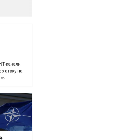
INT-канали,
ро атаку на
для
е