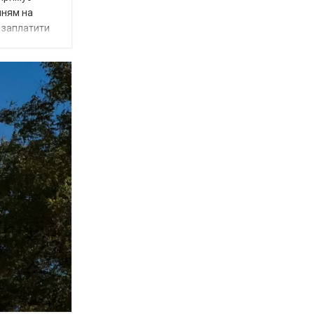
нням на
є заплатити