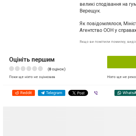
великі сподівання на гум
Верещук.
Як повідомлялося, Мініс
Агентство ООН у справах
Якщо ви помітили помилку, виділі
Оцініть першим
(
0
оцінок)
Ніхто ще не рек
Поки ще ніхто не оцінював
Reddit
Telegram
Viber
Whats