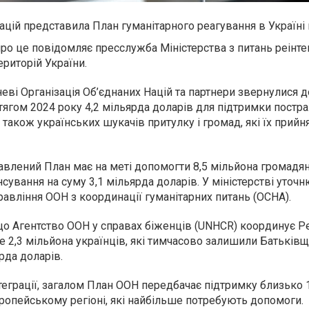
ацій представила План гуманітарного реагування в Україні н
ро це повідомляє пресслужба Міністерства з питань реінте
риторій України.
еневі Організація Об’єднаних Націй та партнери звернулися д
ягом 2024 року 4,2 мільярда доларів для підтримки постр
а також українських шукачів притулку і громад, які їх прийня
авлений План має на меті допомогти 8,5 мільйона громадян 
нсування на суму 3,1 мільярда доларів. У міністерстві уто
авління ООН з координації гуманітарних питань (OCHA).
що Агентство ООН у справах біженців (UNHCR) координує Р
 2,3 мільйона українців, які тимчасово залишили Батьківщ
рда доларів.
еграції, загалом План ООН передбачає підтримку близько 
європейському регіоні, які найбільше потребують допомоги.