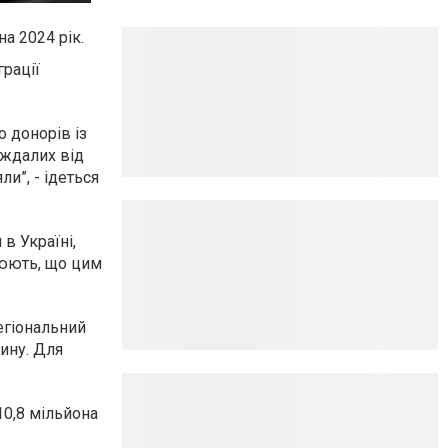
а 2024 рік.
грації
о донорів із
аждалих від
ли”, - ідеться
в Україні,
чнюють, що цим
егіональний
ину. Для
10,8 мільйона