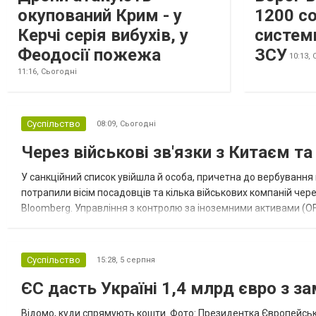
окупований Крим - у
1200 со
Керчі серія вибухів, у
систем
Феодосії пожежа
ЗСУ
10:13,
11:16,
Сьогодні
Суспільство
08:09,
Сьогодні
Через військові зв'язки з Китаєм т
У санкційний список увійшла й особа, причетна до вербування 
потрапили вісім посадовців та кілька військових компаній чер
Bloomberg. Управління з контролю за іноземними активами (OF
Зокрема, під обмеження потрапили військовий аташе Ку...
Суспільство
15:28,
5 серпня
ЄС дасть Україні 1,4 млрд євро з з
Відомо, куди спрямують кошти. Фото: Президентка Європейсько