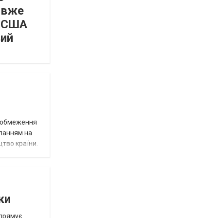
 вже
а США
вий
д обмеження
иланням на
цтво країни.
ки
спрямує