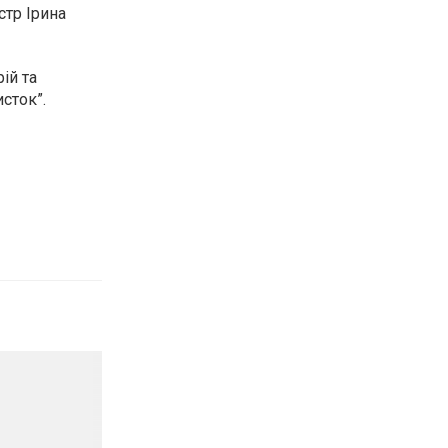
стр Ірина
ій та
сток”.