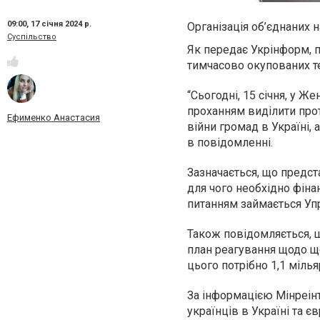
09:00,
17 січня 2024 р.
Організація об’єднаних н
Суспільство
Як передає Укрінформ, п
тимчасово окупованих те
“Сьогодні, 15 січня, у Ж
проханням виділити прот
Ефименко Анастасия
війни громад в Україні, 
в повідомленні.
Зазначається, що предст
для чого необхідно фіна
питанням займається Упр
Також повідомляється, 
план реагування щодо ще
цього потрібно 1,1 мілья
За інформацією Мінреінт
українців в Україні та 