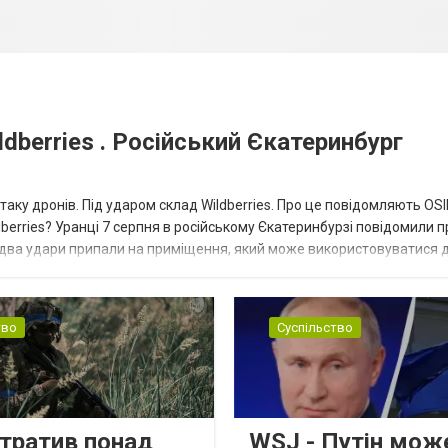
dberries . Російський Єкатеринбург
таку дронів. Під ударом склад Wildberries. Про це повідомляють OS
berries? Уранці 7 серпня в російському Єкатеринбурзі повідомили п
 два удари припали на приміщення, який може використовуватися 
тво
Суспільство
втратив понад
WSJ - Путін мож