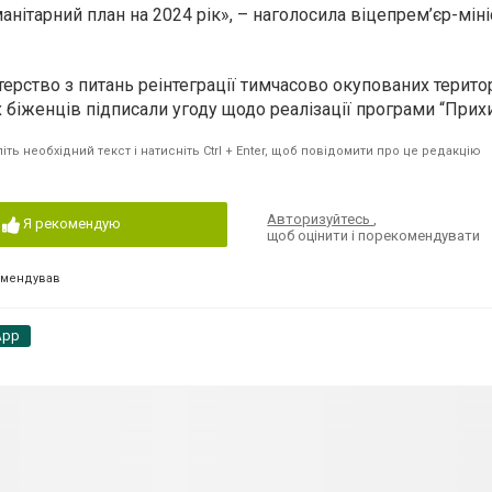
анітарний план на 2024 рік», – наголосила віцепрем’єр-міні
терство з питань реінтеграції тимчасово окупованих територ
 біженців підписали угоду щодо реалізації програми “Прихи
ть необхідний текст і натисніть Ctrl + Enter, щоб повідомити про це редакцію
Авторизуйтесь
,
Я рекомендую
щоб оцінити і порекомендувати
омендував
App