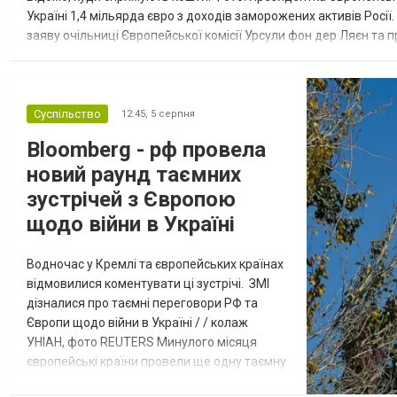
Україні 1,4 мільярда євро з доходів заморожених активів Росі
заяву очільниці Європейської комісії Урсули фон дер Ляєн та п
за руйнування Урсула фон дер Ляєн заявила, що ЄС надасть У..
Суспільство
12:45,
5 серпня
Bloomberg - рф провела
новий раунд таємних
зустрічей з Європою
щодо війни в Україні
Водночас у Кремлі та європейських країнах
відмовилися коментувати ці зустрічі. ЗМІ
дізналися про таємні переговори РФ та
Європи щодо війни в Україні / / колаж
УНІАН, фото REUTERS Минулого місяця
європейські країни провели ще одну таємну
зустріч з представниками РФ щодо