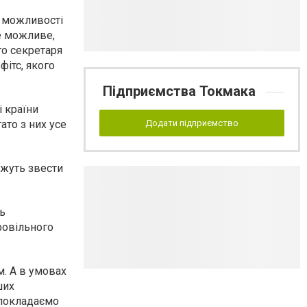
і можливості
е можливе,
го секретаря
ітс, якого
Підприємства Токмака
 країни
ато з них усе
Додати підприємство
ожуть звести
ь
ровільного
. А в умовах
ших
І покладаємо