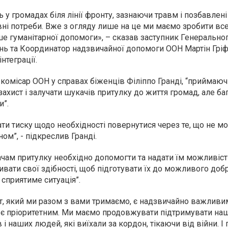
ь у громадах біля лінії фронту, зазнаючи травм і позбавлен
вні потреби. Вже з огляду лише на це ми маємо зробити вс
ше гуманітарної допомоги», – сказав заступник Генерально
нь та Координатор надзвичайної допомоги ООН Мартін Гріфф
нтеграції.
омісар ООН у справах біженців Філіппо Гранді, “приймаючі
хист і залучати шукачів притулку до життя громад, але баг
и”.
ати тиску щодо необхідності повернутися через те, що не м
ном”, - підкреслив Гранді.
ачам притулку необхідно допомогти та надати їм можливіст
вати свої здібності, щоб підготувати їх до можливого доб
сприятиме ситуація”.
т, який ми разом з вами тримаємо, є надзвичайно важливим
н є пріоритетним. Ми маємо продовжувати підтримувати на
і наших людей, які виїхали за кордон, тікаючи від війни. 