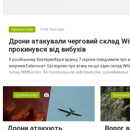
Суспільство
12:53,
Сьогодні
Дрони атакували черговий склад Wil
прокинувся від вибухів
У російському Єкатеринбурзі вранці 7 серпня повідомили про а
зокрема Exilenova+. Що відомо про атаку на ще один склад Wild
склад Wildberries. За попередньою інформацією, щонайменше
посилення російської армії. Росіяни втікають зі складу після а...
Суспільство
Суспільс
Дрони атакують
Ворог 