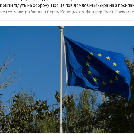
ї. Кошти підуть на оборону. Про це повідомляє РБК-Україна з посила
рем'єр-міністра України Сергія Корецького. Фон дер Ляєн: Росія ма
.