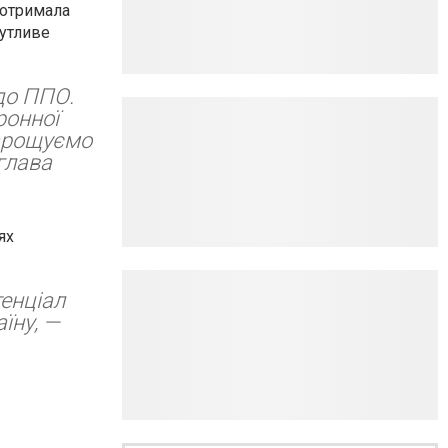
 отримала
чутливе
до ППО.
ронної
нарощуємо
глава
ях
тенціал
аїну, —