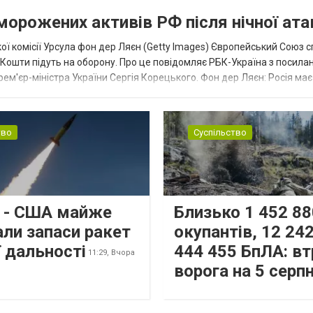
аморожених активів РФ після нічної ата
ї комісії Урсула фон дер Ляєн (Getty Images) Європейський Союз 
ї. Кошти підуть на оборону. Про це повідомляє РБК-Україна з посила
рем'єр-міністра України Сергія Корецького. Фон дер Ляєн: Росія ма
.
тво
Суспільство
s - США майже
Близько 1 452 88
али запаси ракет
окупантів, 12 242
 дальності
444 455 БпЛА: вт
11:29,
Вчора
ворога на 5 серп