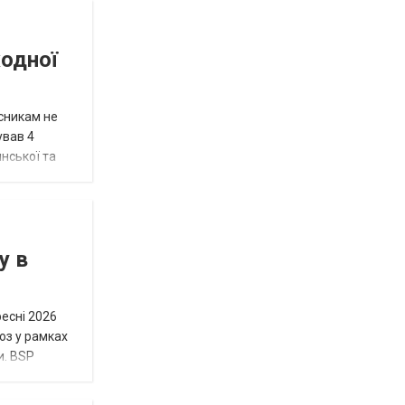
жодної
исникам не
ував 4
нської та
у в
ресні 2026
юз у рамках
и. BSP