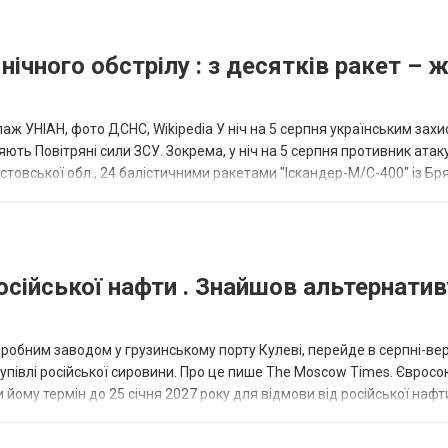
нічного обстрілу : з десятків ракет – 
аж УНІАН, фото ДСНС, Wikipedia У ніч на 5 серпня українським зах
ють Повітряні сили ЗСУ. Зокрема, у ніч на 5 серпня противник атак
товської обл., 24 балістичними ракетами "Іскандер-М/С-400" із Бря
осійської нафти . Знайшов альтернатив
еробним заводом у грузинському порту Кулеві, перейде в серпні-ве
купівлі російської сировини. Про це пише The Moscow Times. Євросо
 йому термін до 25 січня 2027 року для відмови від російської нафт