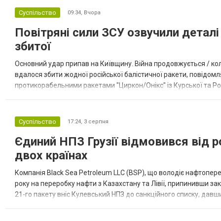
Суспільство
09:34,
Вчора
Повітряні сили ЗСУ озвучили деталі 
збитої
Основний удар припав на Київщину. Війна продовжується / кол
вдалося збити жодної російської балістичної ракети, повідомля
протикорабельними ракетами "Циркон/Онікс" із Курської та Рос
Курської обл., 115 ударними БпЛА типу Shahed (більшість із...
Суспільство
17:24,
3 серпня
Єдиний НПЗ Грузії відмовився від р
двох країнах
Компанія Black Sea Petroleum LLC (BSP), що володіє нафтопер
року на переробку нафти з Казахстану та Лівії, припинивши за
21-го пакету вніс Кулевський НПЗ до санкційного списку, давши
повідомила, що завод у Кулеві розпочав переробку казахс...