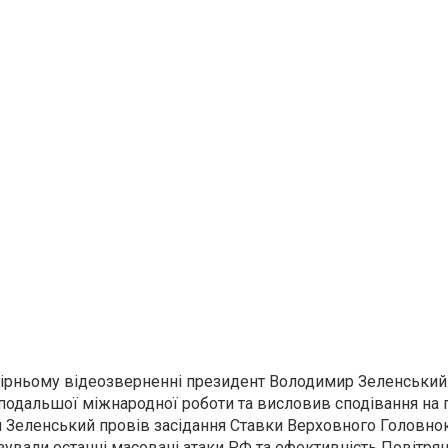
ечірньому відеозверненні президент Володимир Зеленський
 подальшої міжнародної роботи та висловив сподівання на
ня Зеленський провів засідання Ставки Верховного Головно
зували останні масовані атаки РФ та ефективність Повітрян