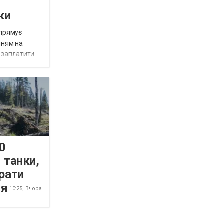
ки
спрямує
нням на
є заплатити
0
 танки,
рати
ня
10:25,
Вчора