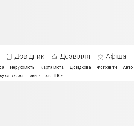
Довідник
Дозвілля
Афіша
да
Нерухомість
Карта міста
Довідкова
Фотозвіти
Авто 
сував «хороші новини щодо ППО»