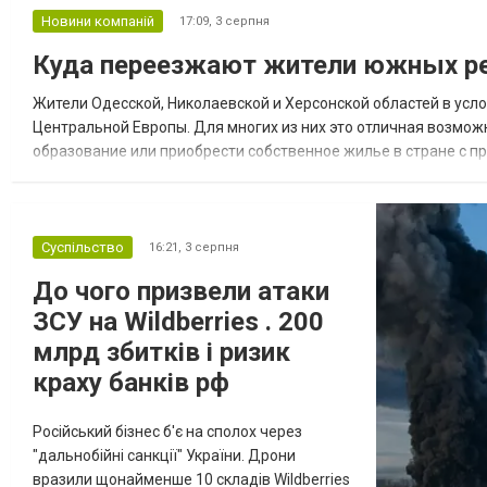
Новини компаній
17:09,
3 серпня
Куда переезжают жители южных ре
Жители Одесской, Николаевской и Херсонской областей в усл
Центральной Европы. Для многих из них это отличная возмож
образование или приобрести собственное жилье в стране с 
недвижимости в Украине Homium homium.ua, в 2026 году среди
Суспільство
16:21,
3 серпня
До чого призвели атаки
ЗСУ на Wildberries . 200
млрд збитків і ризик
краху банків рф
Російський бізнес б'є на сполох через
"дальнобійні санкції" України. Дрони
вразили щонайменше 10 складів Wildberries