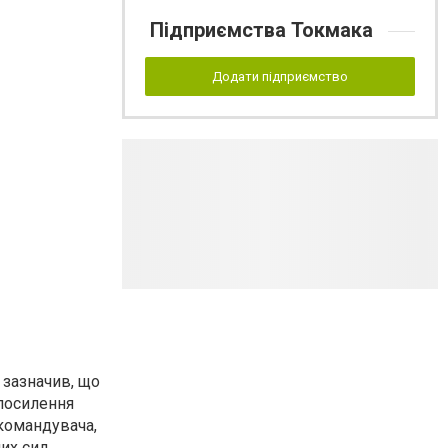
Підприємства Токмака
Додати підприємство
 зазначив, що
 посилення
командувача,
их сил.