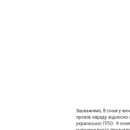
Зауважимо, 8 січня у в
провів нараду відносно
української ППО. 9 січ
учасники якого проаналі