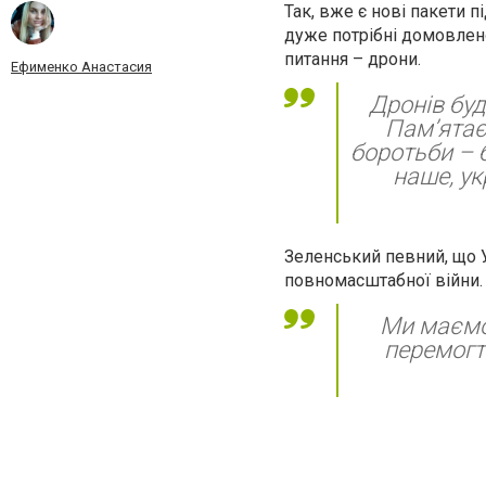
Так, вже є нові пакети 
дуже потрібні домовлено
питання – дрони.
Ефименко Анастасия
Дронів буд
Пам’ятає
боротьби – 
наше, ук
Зеленський певний, що У
повномасштабної війни.
Ми маємо 
перемогти