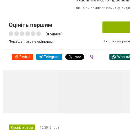
Якщо ви помітили помилку, виділі
Оцініть першим
(
0
оцінок)
Ніхто ще не рек
Поки ще ніхто не оцінював
Reddit
Telegram
Viber
Whats
Суспільство
15:28,
Вчора