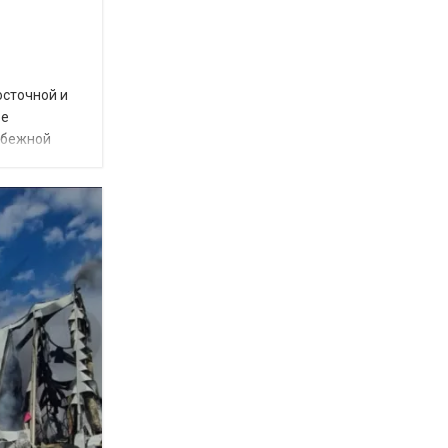
осточной и
ое
убежной