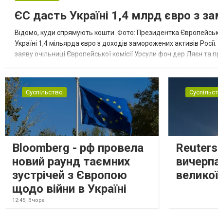
ЄС дасть Україні 1,4 млрд євро з з
Відомо, куди спрямують кошти. Фото: Президентка Європейсько
Україні 1,4 мільярда євро з доходів заморожених активів Росі
заяву очільниці Європейської комісії Урсули фон дер Ляєн та п
за руйнування Урсула фон дер Ляєн заявила, що ЄС надасть У..
Суспільство
Суспільс
Bloomberg - рф провела
Reuter
новий раунд таємних
вичерп
зустрічей з Європою
великої
щодо війни в Україні
12:45,
Вчора