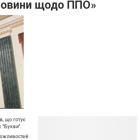
новини щодо ППО»
, що готує
 "Букви".
можливостей.