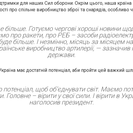
підтримки для наших Сил оборони. Окрім цього, наша країна
сті про спільне виробництво зброї та снарядів, особливо 
е більше. Готуємо чергові хороші новини що
мо про ракети, про РЕБ – засоби радіоелект
буде більше. І незмінно, місяць за місяцем 
раїнське виробництво артилерії, — зазначив 
держави.
країна має достатній потенціал, аби пройти цей важкий шл
потенціал, щоб об’єднувати світ. Маємо по
. Головне – вірити у свої сили. І вірити в Укр
наголосив президент.