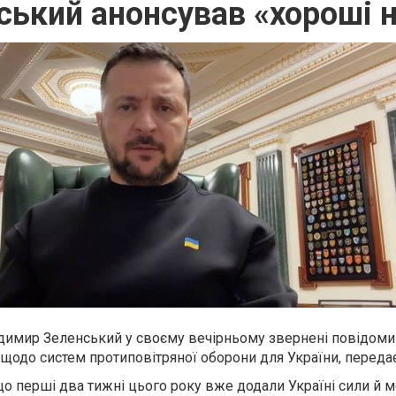
ський анонсував «хороші 
одимир Зеленський у своєму вечірньому звернені повідомив
 щодо систем протиповітряної оборони для України, передає
о перші два тижні цього року вже додали Україні сили й 