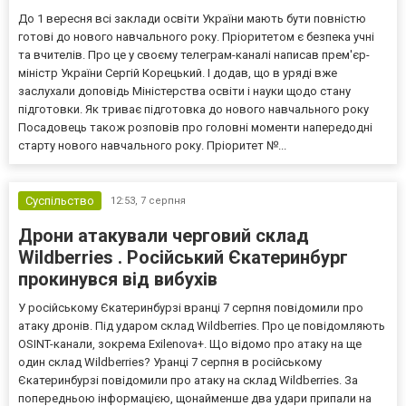
До 1 вересня всі заклади освіти України мають бути повністю
готові до нового навчального року. Пріоритетом є безпека учні
та вчителів. Про це у своєму телеграм-каналі написав прем'єр-
міністр України Сергій Корецький. І додав, що в уряді вже
заслухали доповідь Міністерства освіти і науки щодо стану
підготовки. Як триває підготовка до нового навчального року
Посадовець також розповів про головні моменти напередодні
старту нового навчального року. Пріоритет №...
Суспільство
12:53,
7 серпня
Дрони атакували черговий склад
Wildberries . Російський Єкатеринбург
прокинувся від вибухів
У російському Єкатеринбурзі вранці 7 серпня повідомили про
атаку дронів. Під ударом склад Wildberries. Про це повідомляють
OSINT-канали, зокрема Exilenova+. Що відомо про атаку на ще
один склад Wildberries? Уранці 7 серпня в російському
Єкатеринбурзі повідомили про атаку на склад Wildberries. За
попередньою інформацією, щонайменше два удари припали на