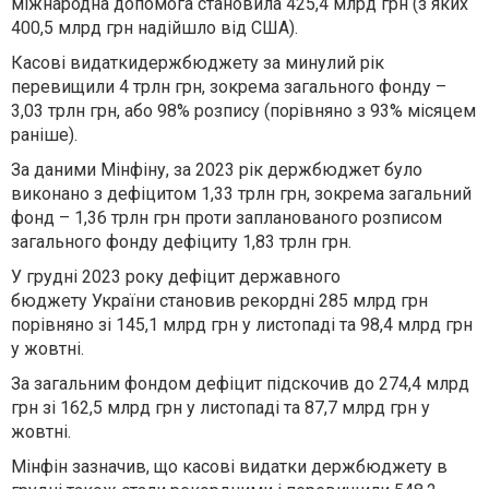
міжнародна допомога становила 425,4 млрд грн (з яких
400,5 млрд грн надійшло від США).
Касові видатки
держбюджету
за минулий рік
перевищили 4 трлн грн, зокрема загального фонду –
3,03 трлн грн, або 98% розпису (порівняно з 93% місяцем
раніше).
За даними Мінфіну, за 2023 рік держбюджет було
виконано з дефіцитом 1,33 трлн грн, зокрема загальний
фонд – 1,36 трлн грн проти запланованого розписом
загального фонду дефіциту 1,83 трлн грн.
У грудні 2023 року
дефіцит державного
бюджету
України становив рекордні 285 млрд грн
порівняно зі 145,1 млрд грн у листопаді та 98,4 млрд грн
у жовтні.
За загальним фондом
дефіцит підскочив до 274,4 млрд
грн зі 162,5 млрд грн у листопаді та 87,7 млрд грн у
жовтні.
Мінфін зазначив, що
касові видатки держбюджету
в