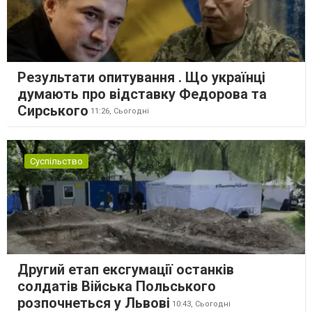
Результати опитування . Що українці
думають про відставку Федорова та
Сирського
11:26,
Сьогодні
Суспільство
Другий етап ексгумації останків
солдатів Війська Польського
розпочнеться у Львові
10:43,
Сьогодні