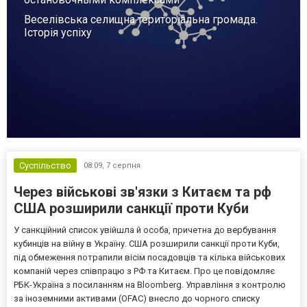
Веселівська селищна територіальна громада.
Історія успіху
Суспільство
08:09,
7 серпня
Через військові зв'язки з Китаєм та рф
США розширили санкції проти Куби
У санкційний список увійшла й особа, причетна до вербування
кубинців на війну в Україну. США розширили санкції проти Куби,
під обмеження потрапили вісім посадовців та кілька військових
компаній через співпрацю з РФ та Китаєм. Про це повідомляє
РБК-Україна з посиланням на Bloomberg. Управління з контролю
за іноземними активами (OFAC) внесло до чорного списку