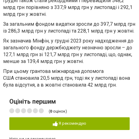
грудні також стали рекордними і перевищили 548,2
млрд грн порівняно з 337,9 млрд грн у листопаді і 292,1
млрд грн у жовтні.
За загальним фондом
видатки
зросли до 397,7 млрд грн
із 286,3 млрд грн у листопаді та 228,1 млрд грн у жовтні.
Як зазначив Мінфін, у грудні 2023 року
надходження до
загального фонду
держбюджету незначно зросли – до
127,1 млрд грн зі 121,7 млрд грн у листопаді, що, однак,
менше за 139,4 млрд грн у жовтні.
При цьому
грантова міжнародна допомога
США
становила 20,5 млрд грн, тоді як у листопаді вона
була відсутня, а в жовтні становила 42 млрд грн.
Оцініть першим
(
0
оцінок)
Я рекомендую
Ніхто ще не рекомендував