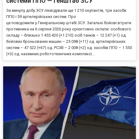
системи ППО — Генштаб ЗСУ
За минулу добу ЗСУ ліквідували ще 1 210 окупантів, три засоби
ППО і 59 артилерійських систем. Про
це повідомили у Генеральному штабі ЗСУ. Загальні бойові втрати
противника на 6 серпня 2026 року орієнтовно склали: особового
складу – близько 1 455 420 (+1 210) осіб танків – 12 247 (+1) од.
бойових броньованих машин – 25 098 (+11) од. артилерійських
систем – 47 522 (+67) од. РСЗВ – 2 008 (+2) од. засобів ППО – 1 550
(+3) од. наземних робототехнічних комплексі...