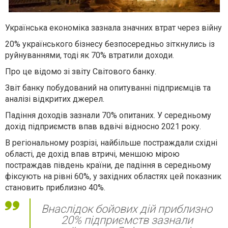
Українська економіка зазнала значних втрат через війну
20% українського бізнесу безпосередньо зіткнулись із
руйнуваннями, тоді як 70% втратили доходи.
Про це відомо зі звіту Світового банку.
Звіт банку побудований на опитуванні підприємців та
аналізі відкритих джерел.
Падіння доходів зазнали 70% опитаних. У середньому
дохід підприємств впав вдвічі відносно 2021 року.
В регіональному розрізі, найбільше постраждали східні
області, де дохід впав втричі, меншою мірою
постраждав південь країни, де падіння в середньому
фіксують на рівні 60%, у західних областях цей показник
становить приблизно 40%.
Внаслідок бойових дій приблизно
20% підприємств зазнали