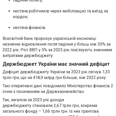
падіння попиту;
нестача робітників через мобілізацію та виїзд за
кордон;
нестача фінансів.
Всесвітній банк пророкує українській економіці
незначне відновлення після падіння у більш ніж 30% за
2022 рік. Ріст ВВП у 5% за 2023 рік повʼязують значними
витратами держбюджету.
Держбюджет України має значний дефіцит
Дефіцит держбюджету України за 2023 рік сягнув 1,33
трлн грн, що на 418,9 млрд грн більше, ніж 2022 року.
Такі оперативні дані повідомило Міністерство фінансів 2
січня з посиланням на Держказначейство.
Так, загалом за 2023 рік
доходи
держбюджету
становили 2,67 трлн грн, зокрема
загального фонду – 1,66 трлн грн. Із них грантова