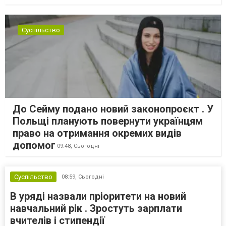
Суспільство
До Сейму подано новий законопроєкт . У
Польщі планують повернути українцям
право на отримання окремих видів
допомог
09:48,
Сьогодні
Суспільство
08:59,
Сьогодні
В уряді назвали пріоритети на новий
навчальний рік . Зростуть зарплати
вчителів і стипендії