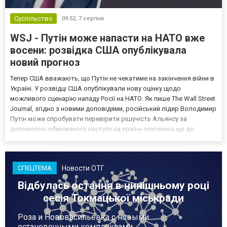
Суспільство
09:52,
7 серпня
WSJ - Путін може напасти на НАТО вже
восени: розвідка США опублікувала
новий прогноз
Тепер США вважають, що Путін не чекатиме на закінчення війни в
Україні. У розвідці США опублікували нову оцінку щодо
можливого сценарію нападу Росії на НАТО. Як пише The Wall Street
Journal, згідно з новими доповідями, російський лідер Володимир
Путін може спробувати перевірити рішучість Альянсу за
допомогою обмеженого наступу на країну-союзника ще до
закінчення війни в Україні. Ці нові оцінки з’явилися на тлі нестачі
деяких критично важливих боєприпасів,...
Новости ОТГ
СПЕЦТЕМА
Відбулась остання в нинішньому році
сесія Токмацької міськради
Роза и Нововасильевка с новыми
остановочными комплексами