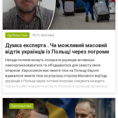
Суспільство
15:17,
Сьогодні
Думка експерта . Чи можливий масовий
відтік українців із Польщі через погроми
Напади поляків можуть спонукати українців активніше
самоорганізовуватися та об’єднуватися для захисту своїх
інтересів. Єврокомісія має чинити тиск на Польщу Європі
вдавалося чинити тиск на угорську сторону Масового від'їзду
українців з Польщі через останні погроми очікувати не варто.
Однак подібні інциденти можуть спонукати українців активніше
самоорганізовуватися та об’єднуватися для захисту своїх
інтересів. Таку думку висловив директор Центру досліджень...
Суспільство