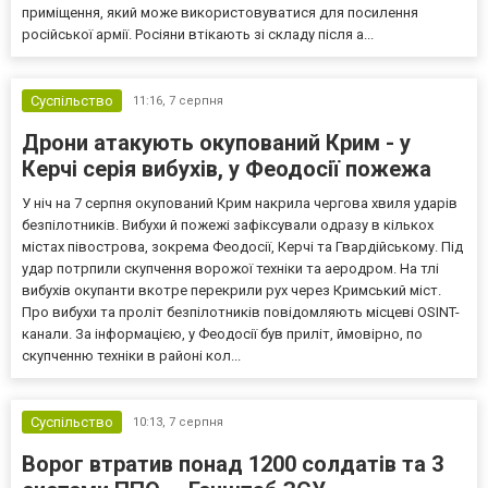
приміщення, який може використовуватися для посилення
російської армії. Росіяни втікають зі складу після а...
Суспільство
11:16,
7 серпня
Дрони атакують окупований Крим - у
Керчі серія вибухів, у Феодосії пожежа
У ніч на 7 серпня окупований Крим накрила чергова хвиля ударів
безпілотників. Вибухи й пожежі зафіксували одразу в кількох
містах півострова, зокрема Феодосії, Керчі та Гвардійському. Під
удар потрпили скупчення ворожої техніки та аеродром. На тлі
вибухів окупанти вкотре перекрили рух через Кримський міст.
Про вибухи та проліт безпілотників повідомляють місцеві OSINT-
канали. За інформацією, у Феодосії був приліт, ймовірно, по
скупченню техніки в районі кол...
Суспільство
10:13,
7 серпня
Ворог втратив понад 1200 солдатів та 3