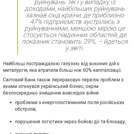
руйнувань. Як і у випадку із
доходами, найбільших руйнувань
зазнав схід країни, де приблизно
47% підприємств зустрілись з
руйнуваннями, меншою мірою це
стосується південних областей, де
показник становить 29%, – йдеться
у звіті.
Найбільш постраждалою галуззю від воєнних дій є
металургія, яка втратила більш ніж 60% капіталізації.
Світовий Банк також перераховує перелік проблем з
якими зіткнувся український бізнес, окрім
безпосередньо знищення внаслідок війни:
проблеми з енергопостачанням після російських
обстрілів;
порушення логістики через бойові дії та блокаду;