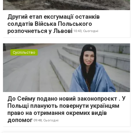
Другий етап ексгумації останків
солдатів Війська Польського
розпочнеться у Львові
10:43,
Сьогодні
Суспільство
До Сейму подано новий законопроєкт . У
Польщі планують повернути українцям
право на отримання окремих видів
допомог
09:48,
Сьогодні