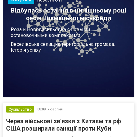
Відбулась остання в нинішньому році
сесія Токмацької міськради
Роза и Нововасильевка с новыми
остановочными комплексами
Веселівська селищна територіальна громада.
Історія успіху
Суспільство
08:09,
7 серпня
Через військові зв'язки з Китаєм та рф
США розширили санкції проти Куби