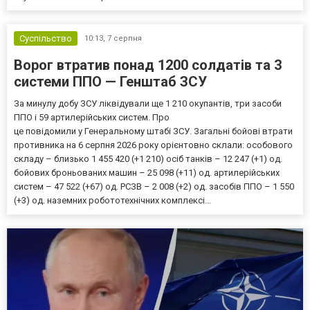
Суспільство
10:13,
7 серпня
Ворог втратив понад 1200 солдатів та 3
системи ППО — Генштаб ЗСУ
За минулу добу ЗСУ ліквідували ще 1 210 окупантів, три засоби
ППО і 59 артилерійських систем. Про
це повідомили у Генеральному штабі ЗСУ. Загальні бойові втрати
противника на 6 серпня 2026 року орієнтовно склали: особового
складу – близько 1 455 420 (+1 210) осіб танків – 12 247 (+1) од.
бойових броньованих машин – 25 098 (+11) од. артилерійських
систем – 47 522 (+67) од. РСЗВ – 2 008 (+2) од. засобів ППО – 1 550
(+3) од. наземних робототехнічних комплексі...