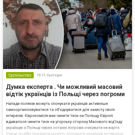
Суспільство
15:17,
Сьогодні
Думка експерта . Чи можливий масовий
відтік українців із Польщі через погроми
Напади поляків можуть спонукати українців активніше
самоорганізовуватися та об’єднуватися для захисту своїх
інтересів. Єврокомісія має чинити тиск на Польщу Європі
вдавалося чинити тиск на угорську сторону Масового від'їзду
українців з Польщі через останні погроми очікувати не варто.
Однак подібні інциденти можуть спонукати українців активніше