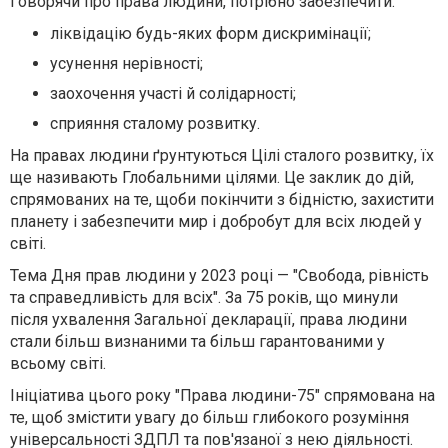
Говорячи про права людини, потрібно забезпечити:
ліквідацію будь-яких форм дискримінації;
усунення нерівності;
заохочення участі й солідарності;
сприяння сталому розвитку.
На правах людини ґрунтуються Цілі сталого розвитку, їх
ще називають Глобальними цілями. Це заклик до дій,
спрямованих на те, щоби покінчити з бідністю, захистити
планету і забезпечити мир і добробут для всіх людей у
світі.
Тема Дня прав людини у 2023 році — "Свобода, рівність
та справедливість для всіх". За 75 років, що минули
після ухвалення Загальної декларації, права людини
стали більш визнаними та більш гарантованими у
всьому світі.
Ініціатива цього року "Права людини-75" спрямована на
те, щоб змістити увагу до більш глибокого розуміння
універсальності ЗДПЛ та пов'язаної з нею діяльності.