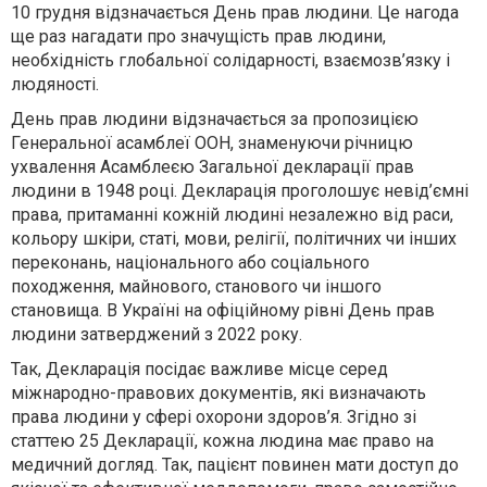
10 грудня відзначається День прав людини. Це нагода
ще раз нагадати про значущість прав людини,
необхідність глобальної солідарності, взаємозв’язку і
людяності.
День прав людини відзначається за пропозицією
Генеральної асамблеї ООН, знаменуючи річницю
ухвалення Асамблеєю Загальної декларації прав
людини в 1948 році. Декларація проголошує невід’ємні
права, притаманні кожній людині незалежно від раси,
кольору шкіри, статі, мови, релігії, політичних чи інших
переконань, національного або соціального
походження, майнового, станового чи іншого
становища. В Україні на офіційному рівні День прав
людини затверджений з 2022 року.
Так, Декларація посідає важливе місце серед
міжнародно-правових документів, які визначають
права людини у сфері охорони здоров’я. Згідно зі
статтею 25 Декларації, кожна людина має право на
медичний догляд. Так, пацієнт повинен мати доступ до