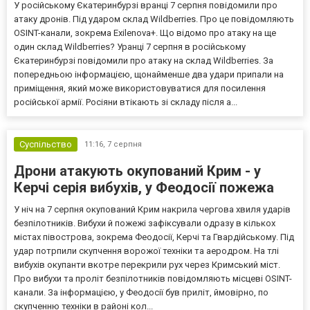
У російському Єкатеринбурзі вранці 7 серпня повідомили про
атаку дронів. Під ударом склад Wildberries. Про це повідомляють
OSINT-канали, зокрема Exilenova+. Що відомо про атаку на ще
один склад Wildberries? Уранці 7 серпня в російському
Єкатеринбурзі повідомили про атаку на склад Wildberries. За
попередньою інформацією, щонайменше два удари припали на
приміщення, який може використовуватися для посилення
російської армії. Росіяни втікають зі складу після а...
Суспільство
11:16,
7 серпня
Дрони атакують окупований Крим - у
Керчі серія вибухів, у Феодосії пожежа
У ніч на 7 серпня окупований Крим накрила чергова хвиля ударів
безпілотників. Вибухи й пожежі зафіксували одразу в кількох
містах півострова, зокрема Феодосії, Керчі та Гвардійському. Під
удар потрпили скупчення ворожої техніки та аеродром. На тлі
вибухів окупанти вкотре перекрили рух через Кримський міст.
Про вибухи та проліт безпілотників повідомляють місцеві OSINT-
канали. За інформацією, у Феодосії був приліт, ймовірно, по
скупченню техніки в районі кол...