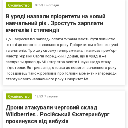
Суспільство
08:59,
Сьогодні
В уряді назвали пріоритети на новий
навчальний рік . Зростуть зарплати
вчителів і стипендії
До 1 вересня всі заклади освіти України мають бути повністю
готові до нового навчального року. Пріоритетом є безпека учні
та вчителів. Про це у своєму телеграм-каналі написав прем'єр-
міністр України Сергій Корецький. І додав, що в уряді вже
заслухали доповідь Міністерства освіти і науки щодо стану
підготовки. Як триває підготовка до нового навчального року
Посадовець також розповів про головні моменти напередодні
старту нового навчального року. Пріоритет №...
Суспільство
12:53,
7 серпня
Дрони атакували черговий склад
Wildberries . Російський Єкатеринбург
прокинувся від вибухів