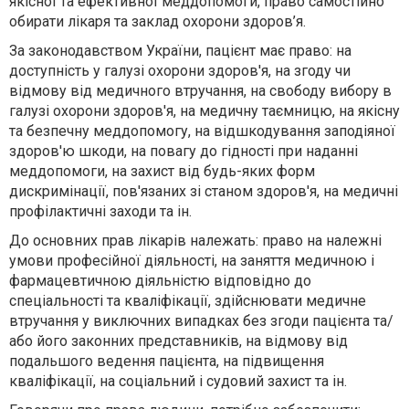
якісної та ефективної меддопомоги, право самостійно
обирати лікаря та заклад охорони здоров’я.
За законодавством України, пацієнт має право: на
доступність у галузі охорони здоров'я, на згоду чи
відмову від медичного втручання, на свободу вибору в
галузі охорони здоров'я, на медичну таємницю, на якісну
та безпечну меддопомогу, на відшкодування заподіяної
здоров'ю шкоди, на повагу до гідності при наданні
меддопомоги, на захист від будь-яких форм
дискримінації, пов'язаних зі станом здоров'я, на медичні
профілактичні заходи та ін.
До основних прав лікарів належать: право на належні
умови професійної діяльності, на заняття медичною і
фармацевтичною діяльністю відповідно до
спеціальності та кваліфікації, здійснювати медичне
втручання у виключних випадках без згоди пацієнта та/
або його законних представників, на відмову від
подальшого ведення пацієнта, на підвищення
кваліфікації, на соціальний і судовий захист та ін.