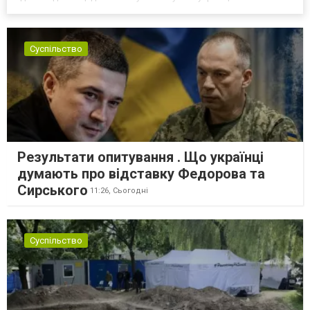
самоорганізовуватися та об’єднуватися для захисту своїх
інтересів. Таку думку висловив директор Центру досліджень...
Суспільство
Результати опитування . Що українці
думають про відставку Федорова та
Сирського
11:26,
Сьогодні
Суспільство