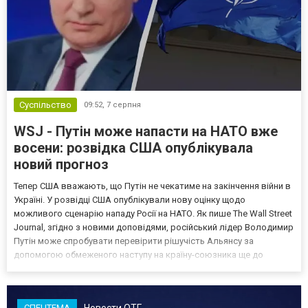
Суспільство
09:52,
7 серпня
WSJ - Путін може напасти на НАТО вже
восени: розвідка США опублікувала
новий прогноз
Тепер США вважають, що Путін не чекатиме на закінчення війни в
Україні. У розвідці США опублікували нову оцінку щодо
можливого сценарію нападу Росії на НАТО. Як пише The Wall Street
Journal, згідно з новими доповідями, російський лідер Володимир
Путін може спробувати перевірити рішучість Альянсу за
допомогою обмеженого наступу на країну-союзника ще до
закінчення війни в Україні. Ці нові оцінки з’явилися на тлі нестачі
деяких критично важливих боєприпасів,...
Новости ОТГ
СПЕЦТЕМА