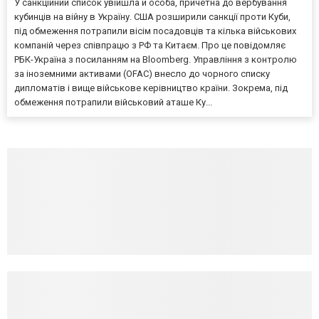
У санкційний список увійшла й особа, причетна до вербування
кубинців на війну в Україну. США розширили санкції проти Куби,
під обмеження потрапили вісім посадовців та кілька військових
компаній через співпрацю з РФ та Китаєм. Про це повідомляє
РБК-Україна з посиланням на Bloomberg. Управління з контролю
за іноземними активами (OFAC) внесло до чорного списку
дипломатів і вище військове керівництво країни. Зокрема, під
обмеження потрапили військовий аташе Ку...