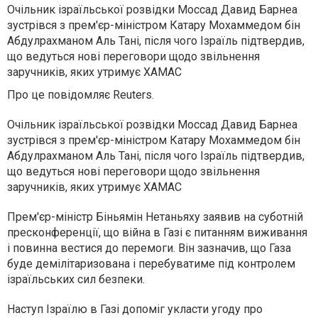
Очільник ізраїльської розвідки Моссад Давид Барнеа
зустрівся з прем'єр-міністром Катару Мохаммедом бін
Абдулрахманом Аль Тані, після чого Ізраїль підтвердив,
що ведуться нові переговори щодо звільнення
заручників, яких утримує ХАМАС
Про це повідомляє Reuters.
Очільник ізраїльської розвідки Моссад Давид Барнеа
зустрівся з прем'єр-міністром Катару Мохаммедом бін
Абдулрахманом Аль Тані, після чого Ізраїль підтвердив,
що ведуться нові переговори щодо звільнення
заручників, яких утримує ХАМАС
Прем'єр-міністр Біньямін Нетаньяху заявив на суботній
пресконференції, що війна в Газі є питанням виживання
і повинна вестися до перемоги. Він зазначив, що Газа
буде демілітаризована і перебуватиме під контролем
ізраїльських сил безпеки.
Наступ Ізраїлю в Газі допоміг укласти угоду про