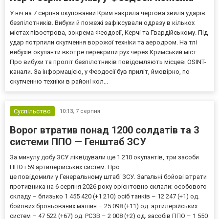
У ніч на 7 серпня окупований Крим накрила чергова хвиля ударів
безпілотників. Вибухи й пожежі зафіксували одразу в кількох
містах півострова, зокрема Феодосії, Керчі та Гвардійському. Під
удар потрпили скупчення ворожої техніки та аеродром. На тлі
вибухів окупанти вкотре перекрили рух через Кримський міст.
Про вибухи та проліт безпілотників повідомляють місцеві OSINT-
канали. За інформацією, у Феодосії був приліт, ймовірно, по
скупченню техніки в районі кол...
Суспільство
10:13,
7 серпня
Ворог втратив понад 1200 солдатів та 3
системи ППО — Генштаб ЗСУ
За минулу добу ЗСУ ліквідували ще 1 210 окупантів, три засоби
ППО і 59 артилерійських систем. Про
це повідомили у Генеральному штабі ЗСУ. Загальні бойові втрати
противника на 6 серпня 2026 року орієнтовно склали: особового
складу – близько 1 455 420 (+1 210) осіб танків – 12 247 (+1) од.
бойових броньованих машин – 25 098 (+11) од. артилерійських
систем – 47 522 (+67) од. РСЗВ – 2 008 (+2) од. засобів ППО – 1 550