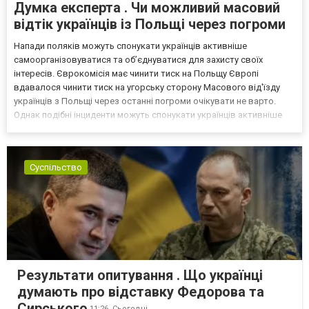
Думка експерта . Чи можливий масовий
відтік українців із Польщі через погроми
Напади поляків можуть спонукати українців активніше
самоорганізовуватися та об’єднуватися для захисту своїх
інтересів. Єврокомісія має чинити тиск на Польщу Європі
вдавалося чинити тиск на угорську сторону Масового від'їзду
українців з Польщі через останні погроми очікувати не варто.
Однак подібні інциденти можуть спонукати українців активніше
самоорганізовуватися та об’єднуватися для захисту своїх
інтересів. Таку думку висловив директор Центру досліджень...
Суспільство
Результати опитування . Що українці
думають про відставку Федорова та
Сирського
11:26,
Сьогодні