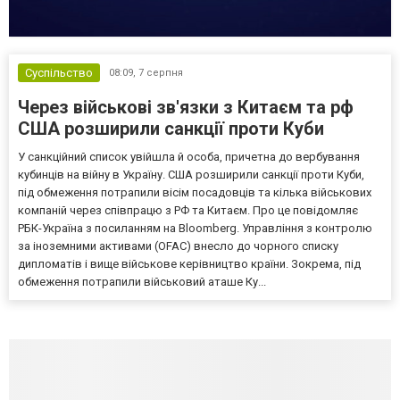
Суспільство
08:09,
7 серпня
Через військові зв'язки з Китаєм та рф
США розширили санкції проти Куби
У санкційний список увійшла й особа, причетна до вербування
кубинців на війну в Україну. США розширили санкції проти Куби,
під обмеження потрапили вісім посадовців та кілька військових
компаній через співпрацю з РФ та Китаєм. Про це повідомляє
РБК-Україна з посиланням на Bloomberg. Управління з контролю
за іноземними активами (OFAC) внесло до чорного списку
дипломатів і вище військове керівництво країни. Зокрема, під
обмеження потрапили військовий аташе Ку...