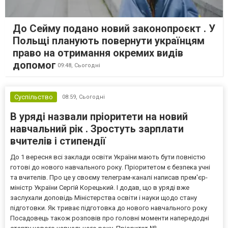
До Сейму подано новий законопроєкт . У
Польщі планують повернути українцям
право на отримання окремих видів
допомог
09:48,
Сьогодні
Суспільство
08:59,
Сьогодні
В уряді назвали пріоритети на новий
навчальний рік . Зростуть зарплати
вчителів і стипендії
До 1 вересня всі заклади освіти України мають бути повністю
готові до нового навчального року. Пріоритетом є безпека учні
та вчителів. Про це у своєму телеграм-каналі написав прем'єр-
міністр України Сергій Корецький. І додав, що в уряді вже
заслухали доповідь Міністерства освіти і науки щодо стану
підготовки. Як триває підготовка до нового навчального року
Посадовець також розповів про головні моменти напередодні