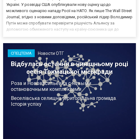
Україні. У розвідці США опублікували нову оцінку щодо
можливого сценарію нападу Росії на НАТО. Як пише The Wall Street
Journal, згідно з новими доповідями, російський лідер Володимир
Путін може спробувати перевірити рішучість Альянсу за
допомогою обмеженого наступу на країну-союзника ще до
закінчення війни в Україні. Ці нові оцінки з’явилися на тлі нестачі
деяких критично важливих боєприпасів,...
Новости ОТГ
СПЕЦТЕМА
Відбулась остання в нинішньому році
сесія Токмацької міськради
Роза и Нововасильевка с новыми
остановочными комплексами
Веселівська селищна територіальна громада.
Історія успіху