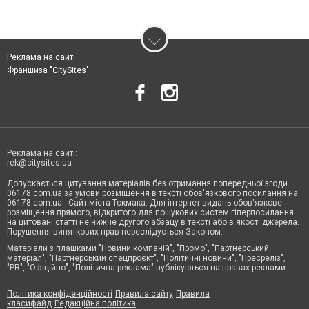
Реклама на сайті
Франшиза "CitySites"
Реклама на сайті:
rek@citysites.ua
Допускається цитування матеріалів без отримання попередньої згоди
06178.com.ua за умови розміщення в тексті обов'язкового посилання на
06178.com.ua - Сайт міста Токмака. Для інтернет-видань обов'язкове
розміщення прямого, відкритого для пошукових систем гіперпосилання
на цитовані статті не нижче другого абзацу в тексті або в якості джерела.
Порушення виняткових прав переслідується Законом.
Матеріали з плашками "Новини компаній", "Промо", "Партнерський
матеріал", "Партнерський спецпроєкт", "Політичні новини", "Пресреліз",
"PR", "Офіційно", "Політична реклама" публікуються на правах реклами.
Політика конфіденційності
Правила сайту
Правила
класифайд
Редакційна політика