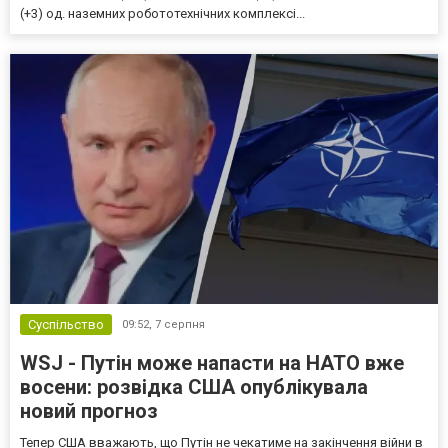
(+3) од. наземних робототехнічних комплексі...
Суспільство
09:52,
7 серпня
WSJ - Путін може напасти на НАТО вже
восени: розвідка США опублікувала
новий прогноз
Тепер США вважають, що Путін не чекатиме на закінчення війни в