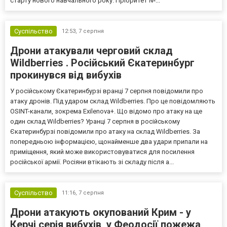
старту нового навчального року. Пріоритет №...
Суспільство
12:53,
7 серпня
Дрони атакували черговий склад
Wildberries . Російський Єкатеринбург
прокинувся від вибухів
У російському Єкатеринбурзі вранці 7 серпня повідомили про
атаку дронів. Під ударом склад Wildberries. Про це повідомляють
OSINT-канали, зокрема Exilenova+. Що відомо про атаку на ще
один склад Wildberries? Уранці 7 серпня в російському
Єкатеринбурзі повідомили про атаку на склад Wildberries. За
попередньою інформацією, щонайменше два удари припали на
приміщення, який може використовуватися для посилення
російської армії. Росіяни втікають зі складу після а...
Суспільство
11:16,
7 серпня
Дрони атакують окупований Крим - у
Керчі серія вибухів, у Феодосії пожежа