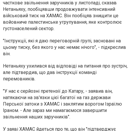
часткове звільнення заручників у листопаді, сказав
Нетаньяху, пообіцявши продовжувати інтенсивний
військовий тиск на ХАМАС. Він пообіцяв знищити це
войовниче палестинське угрупування, яке контролює
густонаселений сектор.
"Інструкції, які я даю переговорній групі, засновані на
цьому тиску, без якого у нас немає нічого", - підкреслив
він.
Нетаньяху ухилився від відповіді на питання про зустріч,
але підтвердив, що дав інструкції команді
перемовників.
"У нас є серйозні претензії до Катару, - заявив він,
натякаючи на зв'язки цієї багатої на газ держави
Перської затоки з ХАМАС і заклятим ворогом Ізраїлю
Іраном. - Але зараз ми намагаємося завершити
звільнення наших заручників".
У заяві ХАМАС йдеться про те, що він "підтверджує