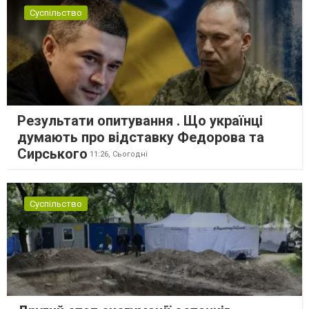
Суспільство
Результати опитування . Що українці
думають про відставку Федорова та
Сирського
11:26,
Сьогодні
Суспільство