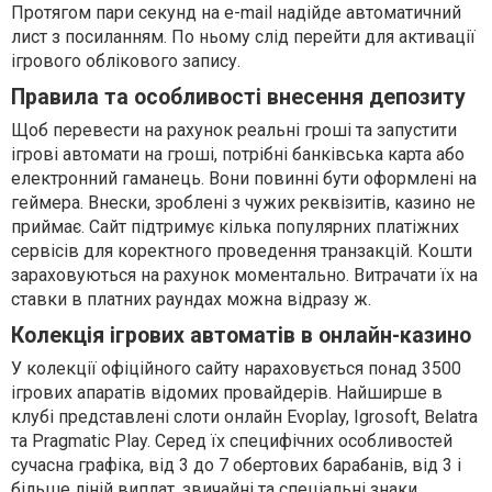
Протягом пари секунд на e-mail надійде автоматичний
лист з посиланням. По ньому слід перейти для активації
ігрового облікового запису.
Правила та особливості внесення депозиту
Щоб перевести на рахунок реальні гроші та запустити
ігрові автомати на гроші, потрібні банківська карта або
електронний гаманець. Вони повинні бути оформлені на
геймера. Внески, зроблені з чужих реквізитів, казино не
приймає. Сайт підтримує кілька популярних платіжних
сервісів для коректного проведення транзакцій. Кошти
зараховуються на рахунок моментально. Витрачати їх на
ставки в платних раундах можна відразу ж.
Колекція ігрових автоматів в онлайн-казино
У колекції офіційного сайту нараховується понад 3500
ігрових апаратів відомих провайдерів. Найширше в
клубі представлені слоти онлайн Evoplay, Igrosoft, Belatra
та Pragmatic Play. Серед їх специфічних особливостей
сучасна графіка, від 3 до 7 обертових барабанів, від 3 і
більше ліній виплат, звичайні та спеціальні знаки,