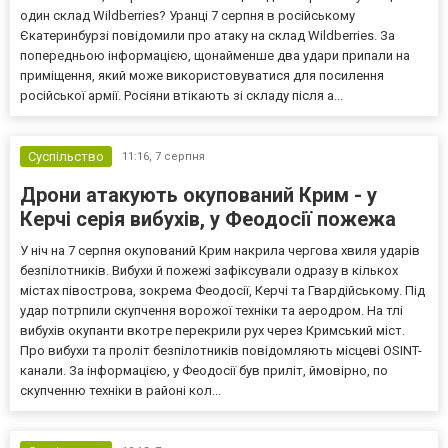
один склад Wildberries? Уранці 7 серпня в російському
Єкатеринбурзі повідомили про атаку на склад Wildberries. За
попередньою інформацією, щонайменше два удари припали на
приміщення, який може використовуватися для посилення
російської армії. Росіяни втікають зі складу після а...
Суспільство
11:16,
7 серпня
Дрони атакують окупований Крим - у
Керчі серія вибухів, у Феодосії пожежа
У ніч на 7 серпня окупований Крим накрила чергова хвиля ударів
безпілотників. Вибухи й пожежі зафіксували одразу в кількох
містах півострова, зокрема Феодосії, Керчі та Гвардійському. Під
удар потрпили скупчення ворожої техніки та аеродром. На тлі
вибухів окупанти вкотре перекрили рух через Кримський міст.
Про вибухи та проліт безпілотників повідомляють місцеві OSINT-
канали. За інформацією, у Феодосії був приліт, ймовірно, по
скупченню техніки в районі кол...