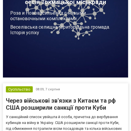
сесія Токмацької міськради
Роза и Нововасильевка с новыми
остановочными комплексами
Веселівська селищна територіальна громада.
Історія успіху
Суспільство
08:09,
7 серпня
Через військові зв'язки з Китаєм та рф
США розширили санкції проти Куби
У санкційний список увійшла й особа, причетна до вербування
кубинців на війну в Україну. США розширили санкції проти Куби,
під обмеження потрапили вісім посадовців та кілька військових