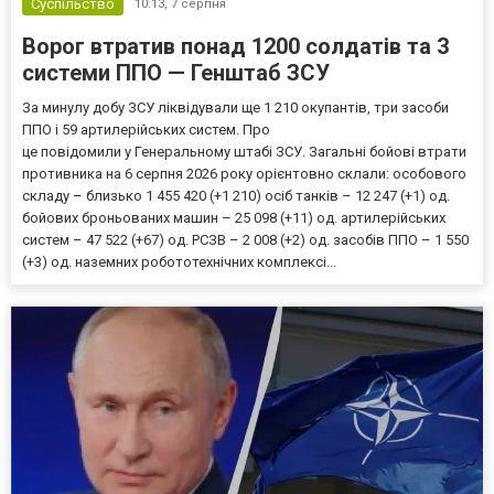
Суспільство
10:13,
7 серпня
Ворог втратив понад 1200 солдатів та 3
системи ППО — Генштаб ЗСУ
За минулу добу ЗСУ ліквідували ще 1 210 окупантів, три засоби
ППО і 59 артилерійських систем. Про
це повідомили у Генеральному штабі ЗСУ. Загальні бойові втрати
противника на 6 серпня 2026 року орієнтовно склали: особового
складу – близько 1 455 420 (+1 210) осіб танків – 12 247 (+1) од.
бойових броньованих машин – 25 098 (+11) од. артилерійських
систем – 47 522 (+67) од. РСЗВ – 2 008 (+2) од. засобів ППО – 1 550
(+3) од. наземних робототехнічних комплексі...