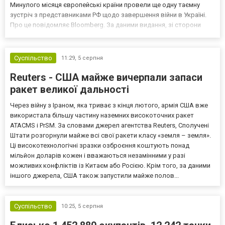
Минулого місяця європейські країни провели ще одну таємну
зустріч з представниками РФ щодо завершення війни в Україні.
Про це повідомляє Bloomberg. За даними видання, зі сторони
Європи до цих переговорів долучилися колишні
високопосадовці Великої Британії, Франції, Німеччини та Р...
Суспільство
11:29,
5 серпня
Reuters - США майже вичерпали запаси
ракет великої дальності
Через війну з Іраном, яка триває з кінця лютого, армія США вже
використала більшу частину наземних високоточних ракет
ATACMS і PrSM. За словами джерел агентства Reuters, Сполучені
Штати розгорнули майже всі свої ракети класу «земля – земля».
Ці високотехнологічні зразки озброєння коштують понад
мільйон доларів кожен і вважаються незамінними у разі
можливих конфліктів із Китаєм або Росією. Крім того, за даними
іншого джерела, США також запустили майже полов...
Суспільство
10:25,
5 серпня