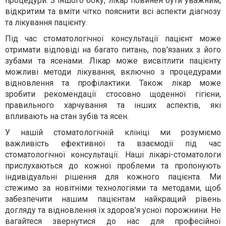
процедури. З іншого боку, лікар повинен бути уважним,
відкритим та вміти чітко пояснити всі аспекти діагнозу
та лікування пацієнту.
Під час стоматологічної консультації пацієнт може
отримати відповіді на багато питань, пов'язаних з його
зубами та ясенами. Лікар може висвітлити пацієнту
можливі методи лікування, включно з процедурами
відновлення та профілактики. Також лікар може
зробити рекомендації стосовно щоденної гігієни,
правильного харчування та інших аспектів, які
впливають на стан зубів та ясен.
У нашій стоматологічній клініці ми розуміємо
важливість ефективної та взаємодії під час
стоматологічної консультації. Наші лікарі-стоматологи
прислухаються до кожної проблеми та пропонують
індивідуальні рішення для кожного пацієнта. Ми
стежимо за новітніми технологіями та методами, щоб
забезпечити нашим пацієнтам найкращий рівень
догляду та відновлення їх здоров'я усної порожнини. Не
вагайтеся звернутися до нас для професійної