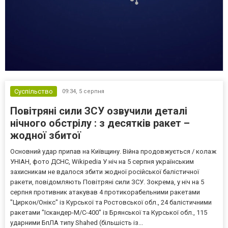
Суспільство
09:34,
5 серпня
Повітряні сили ЗСУ озвучили деталі
нічного обстрілу : з десятків ракет –
жодної збитої
Основний удар припав на Київщину. Війна продовжується / колаж
УНІАН, фото ДСНС, Wikipedia У ніч на 5 серпня українським
захисникам не вдалося збити жодної російської балістичної
ракети, повідомляють Повітряні сили ЗСУ. Зокрема, у ніч на 5
серпня противник атакував 4 протикорабельними ракетами
"Циркон/Онікс" із Курської та Ростовської обл., 24 балістичними
ракетами "Іскандер-М/С-400" із Брянської та Курської обл., 115
ударними БпЛА типу Shahed (більшість із...