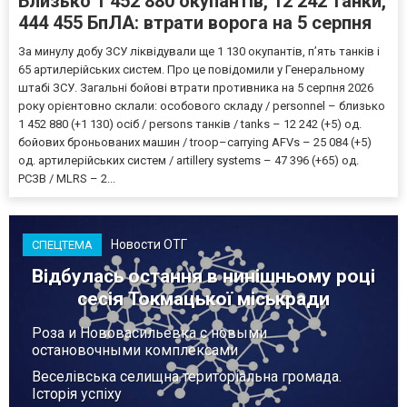
Близько 1 452 880 окупантів, 12 242 танки,
444 455 БпЛА: втрати ворога на 5 серпня
За минулу добу ЗСУ ліквідували ще 1 130 окупантів, пʼять танків і
65 артилерійських систем. Про це повідомили у Генеральному
штабі ЗСУ. Загальні бойові втрати противника на 5 серпня 2026
року орієнтовно склали: особового складу / personnel – близько
1 452 880 (+1 130) осіб / persons танків / tanks – 12 242 (+5) од.
бойових броньованих машин / troop–carrying AFVs – 25 084 (+5)
од. артилерійських систем / artillery systems – 47 396 (+65) од.
РСЗВ / MLRS – 2...
Новости ОТГ
СПЕЦТЕМА
Відбулась остання в нинішньому році
сесія Токмацької міськради
Роза и Нововасильевка с новыми
остановочными комплексами
Веселівська селищна територіальна громада.
Історія успіху