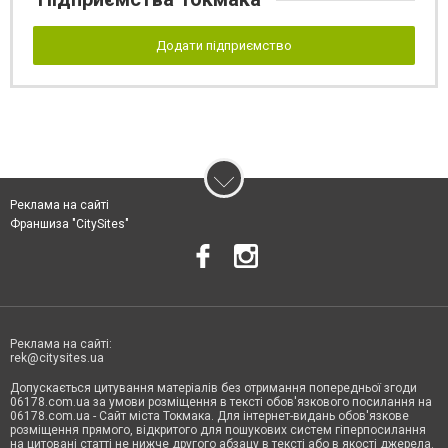
Додати підприємство
Реклама на сайті
Франшиза "CitySites"
Реклама на сайті:
rek@citysites.ua
Допускається цитування матеріалів без отримання попередньої згоди
06178.com.ua за умови розміщення в тексті обов'язкового посилання на
06178.com.ua - Сайт міста Токмака. Для інтернет-видань обов'язкове
розміщення прямого, відкритого для пошукових систем гіперпосилання
на цитовані статті не нижче другого абзацу в тексті або в якості джерела.