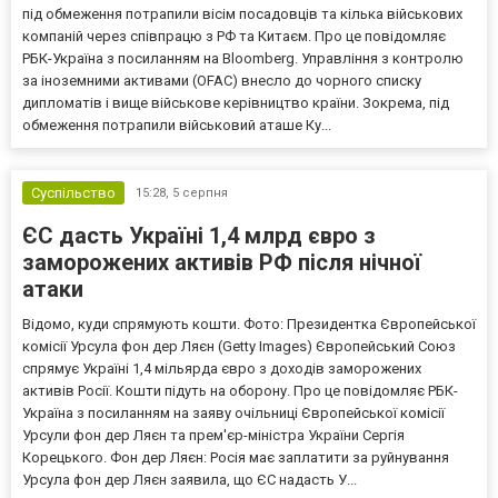
під обмеження потрапили вісім посадовців та кілька військових
компаній через співпрацю з РФ та Китаєм. Про це повідомляє
РБК-Україна з посиланням на Bloomberg. Управління з контролю
за іноземними активами (OFAC) внесло до чорного списку
дипломатів і вище військове керівництво країни. Зокрема, під
обмеження потрапили військовий аташе Ку...
Суспільство
15:28,
5 серпня
ЄС дасть Україні 1,4 млрд євро з
заморожених активів РФ після нічної
атаки
Відомо, куди спрямують кошти. Фото: Президентка Європейської
комісії Урсула фон дер Ляєн (Getty Images) Європейський Союз
спрямує Україні 1,4 мільярда євро з доходів заморожених
активів Росії. Кошти підуть на оборону. Про це повідомляє РБК-
Україна з посиланням на заяву очільниці Європейської комісії
Урсули фон дер Ляєн та прем'єр-міністра України Сергія
Корецького. Фон дер Ляєн: Росія має заплатити за руйнування
Урсула фон дер Ляєн заявила, що ЄС надасть У...