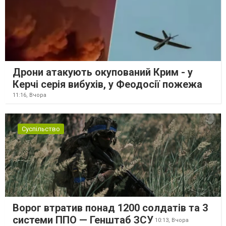
Дрони атакують окупований Крим - у
Керчі серія вибухів, у Феодосії пожежа
11:16,
Вчора
Суспільство
Ворог втратив понад 1200 солдатів та 3
системи ППО — Генштаб ЗСУ
10:13,
Вчора