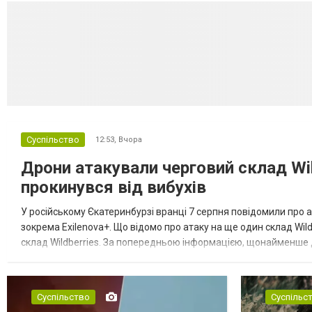
Суспільство
12:53,
Вчора
Дрони атакували черговий склад Wil
прокинувся від вибухів
У російському Єкатеринбурзі вранці 7 серпня повідомили про а
зокрема Exilenova+. Що відомо про атаку на ще один склад Wild
склад Wildberries. За попередньою інформацією, щонайменше
посилення російської армії. Росіяни втікають зі складу після а...
Суспільство
Суспільс