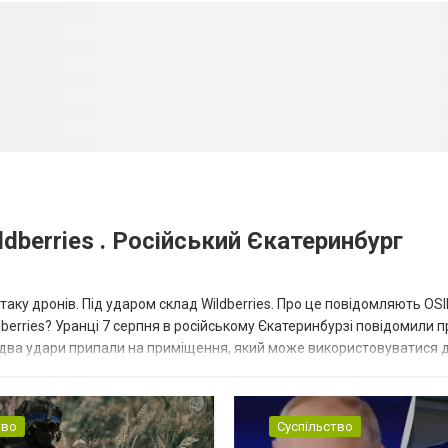
dberries . Російський Єкатеринбург
таку дронів. Під ударом склад Wildberries. Про це повідомляють OS
berries? Уранці 7 серпня в російському Єкатеринбурзі повідомили п
 два удари припали на приміщення, який може використовуватися 
тво
Суспільство