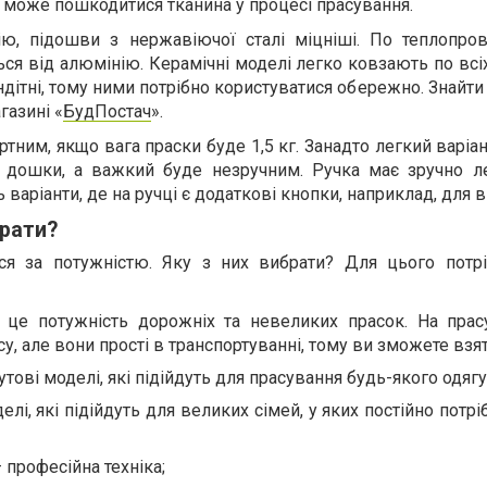
 може пошкодитися тканина у процесі прасування.
ію, підошви з нержавіючої сталі міцніші. По теплопров
ься від алюмінію. Керамічні моделі легко ковзають по всіх
ндітні, тому ними потрібно користуватися обережно. Знайти
газині «
БудПостач
».
тним, якщо вага праски буде 1,5 кг. Занадто легкий варіа
о дошки, а важкий буде незручним. Ручка має зручно ле
варіанти, де на ручці є додаткові кнопки, наприклад, для 
брати?
ься за потужністю. Яку з них вибрати? Для цього потрі
це потужність дорожніх та невеликих прасок. На прас
у, але вони прості в транспортуванні, тому ви зможете взят
тові моделі, які підійдуть для прасування будь-якого одягу
елі, які підійдуть для великих сімей, у яких постійно потр
 професійна техніка;