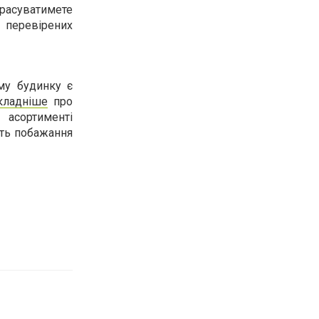
прасуватимете
д перевірених
му будинку є
кладніше
про
 асортименті
ють побажання