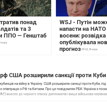
втратив понад
WSJ - Путін мож
лдатів та 3
напасти на НАТО
и ППО — Генштаб
восени: розвідк
опублікувала но
Вчора
прогноз
09:52,
Вчора
а рф США розширили санкції проти Куби
кубинців на війну в Україну. США розширили санкції проти Куби, пі
ез співпрацю з РФ та Китаєм. Про це повідомляє РБК-Україна з пос
AC) внесло до чорного списку дипломатів і вище військове керівни