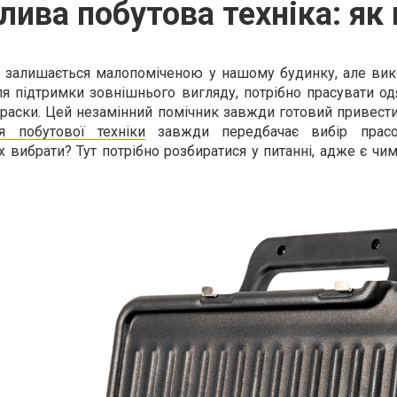
лива побутова техніка: як
ка залишається малопоміченою у нашому будинку, але ви
ля підтримки зовнішнього вигляду, потрібно прасувати од
праски. Цей незамінний помічник завжди готовий привести
ія побутової техніки
завжди передбачає вибір прасо
х вибрати? Тут потрібно розбиратися у питанні, адже є чим