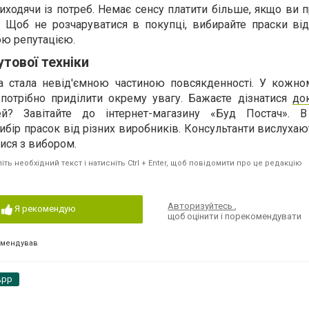
виходячи із потреб. Немає сенсу платити більше, якщо ви 
. Щоб не розчаруватися в покупці, вибирайте праски ві
ою репутацією.
утової техніки
ка стала невід'ємною частиною повсякденності. У кожно
 потрібно приділити окрему увагу. Бажаєте дізнатися
до
лей? Завітайте до інтернет-магазину «Буд Постач». В
ибір прасок від різних виробників. Консультанти вислуха
ися з вибором.
ть необхідний текст і натисніть Ctrl + Enter, щоб повідомити про це редакцію
Авторизуйтесь
,
Я рекомендую
щоб оцінити і порекомендувати
омендував
App