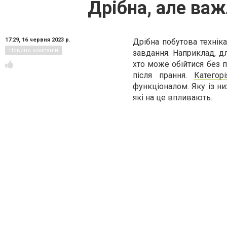
Дрібна, але важ
17:29,
16 червня 2023 р.
Дрібна побутова техні
Новини компаній
завдання. Наприклад, д
хто може обійтися без 
після прання.
Категор
функціоналом. Яку із ни
які на це впливають.