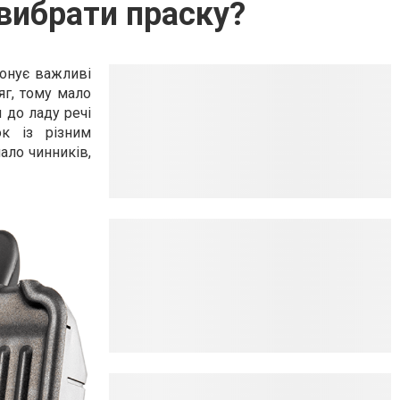
 вибрати праску?
конує важливі
яг, тому мало
 до ладу речі
к із різним
ало чинників,