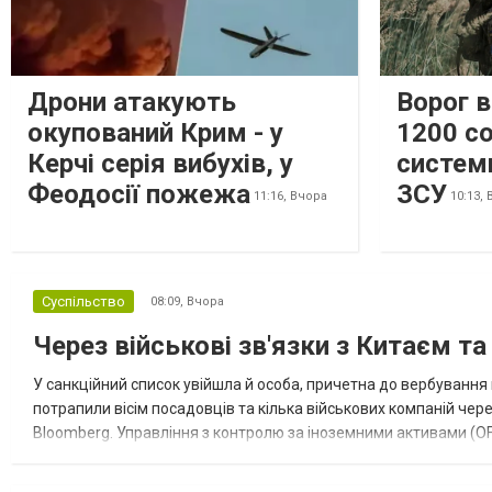
Дрони атакують
Ворог 
окупований Крим - у
1200 со
Керчі серія вибухів, у
систем
Феодосії пожежа
ЗСУ
11:16,
Вчора
10:13,
Суспільство
08:09,
Вчора
Через військові зв'язки з Китаєм т
У санкційний список увійшла й особа, причетна до вербування 
потрапили вісім посадовців та кілька військових компаній чер
Bloomberg. Управління з контролю за іноземними активами (OF
Зокрема, під обмеження потрапили військовий аташе Ку...