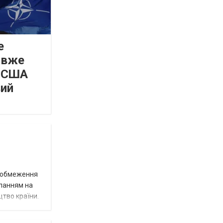
е
 вже
а США
вий
д обмеження
иланням на
цтво країни.