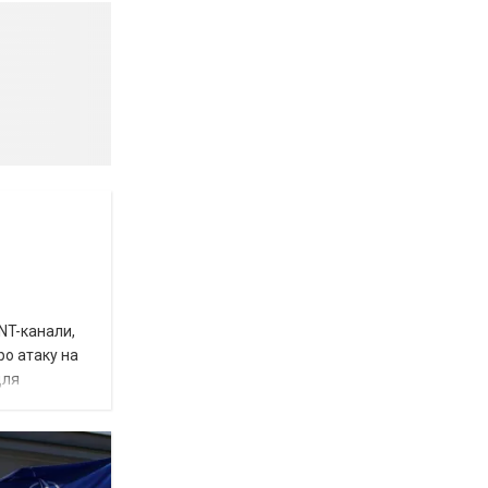
INT-канали,
ро атаку на
для