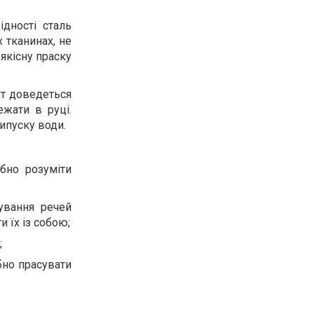
ідності сталь
 тканинах, не
 якісну праску
нт доведеться
жати в руці.
випуску води.
бно розуміти
ування речей
и їх із собою;
;
ібно прасувати