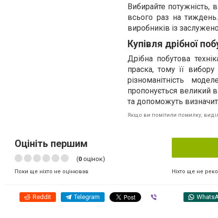
Вибирайте потужність, 
всього раз на тиждень
виробників із заслужен
Купівля дрібної поб
Дрібна побутова техні
праска, тому її вибору
різноманітність моде
пропонується великий в
та допоможуть визначит
Якщо ви помітили помилку, виділі
Оцініть першим
(
0
оцінок)
Ніхто ще не рек
Поки ще ніхто не оцінював
Reddit
Telegram
Viber
Whats