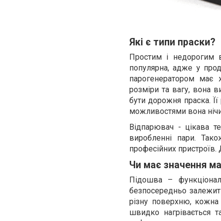
Які є типи праски?
Простим і недорогим в
популярна, адже у прод
парогенератором має 
розміри та вагу, вона 
бути дорожня праска. Її
можливостями вона нічим
Відпарювач - цікава те
виробленні пари. Так
професійних пристроїв. 
Чи має значення ма
Підошва – функціонал
безпосередньо залежить
різну поверхню, кожна 
швидко нагрівається т