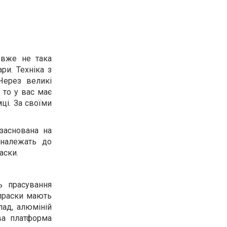
 вже не така
ри. Техніка з
Через великі
 то у вас має
мці. За своїми
 заснована на
 належать до
аски.
ь прасування
 праски мають
лад, алюміній
ва платформа