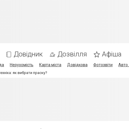
Довідник
Дозвілля
Афіша
да
Нерухомість
Карта міста
Довідкова
Фотозвіти
Авто 
ехніка: як вибрати праску?