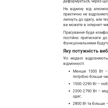
деформується, через що
На відміну від алюмін
практично не відрізняєт
липнуть до одягу, але те
ви можете в інтернет-ма
Прасування буде комфор
постійно притискати д
Функціональними будуть 
Яку потужність ви
Усі моделі відрізняют
відмінності:
Менше 1500 Вт – 
потрібно більше час
1500-2290 Вт – побу
2300-2790 Вт – мод
одяг;
2800 Вт та більше –