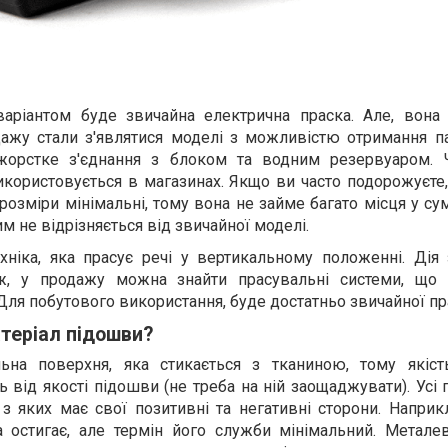
аріантом буде звичайна електрична праска. Але, вона
ажу стали з'являтися моделі з можливістю отримання па
жорстке з'єднання з блоком та водним резервуаром. 
використовується в магазинах. Якщо ви часто подорожуєте,
 розміри мінімальні, тому вона не займе багато місця у су
 не відрізняється від звичайної моделі.
хніка, яка прасує речі у вертикальному положенні. Дія
ож, у продажу можна знайти прасувальні системи, що
Для побутового використання, буде достатньо звичайної пр
теріал підошви?
ьна поверхня, яка стикається з тканиною, тому якіст
 від якості підошви (не треба на ній заощаджувати). Усі
з яких має свої позитивні та негативні сторони. Наприк
а остигає, але термін його служби мінімальний. Метале