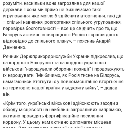
розуміти, наскільки вона загрозлива для нашої
держави. І хоча ми прямо не визначаємо таке
угруповання, яке могло б здійснити вторгнення, такі дії
– спільні навчання, розгортання спільного угруповання,
перевірка боєготовності – все це свідчить про те, що
Білорусь активно співпрацює з Росією і країни діють
відповідно до спільного плану», – пояснив Андрій
Демченко.
Речник Держприкордонслужби України підкреслив, що
на кордоні з Білоруссю та на кордоні українські
військові “нарощували оборонні позиції” і продовжують
їх нарощувати. “Ми бачимо, як Росія тисне на Білорусь,
намагаючись втягнути їх у повномасштабне вторгнення
на територію нашої країни, у відкриту війну”, – додав
він.
«Крім того, українські військові здійснюють заходи з
обходу місцевості на найбільш загрозливих напрямках,
активно проводять фортифікаційне посилення
кордону. У цьому нам активно допомагає місцева