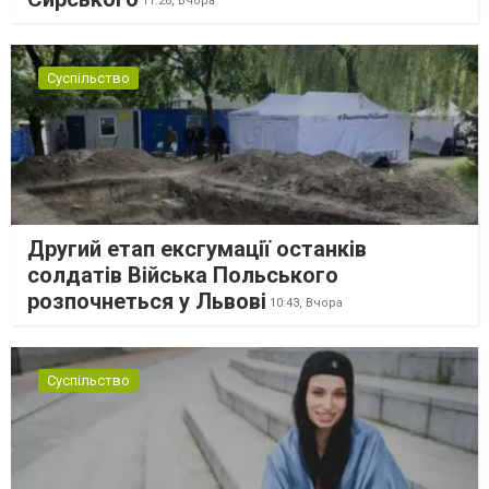
11:26,
Вчора
Суспільство
Другий етап ексгумації останків
солдатів Війська Польського
розпочнеться у Львові
10:43,
Вчора
Суспільство