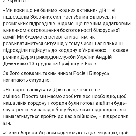
з Україною.
«Ми поки що не бачимо жодних активних дій – ні
підрозділів Збройних сил Республіки Білорусь, ні
російських підрозділів. Відомо, що певним додатковим
викликом є ​​оголошення боєготовності білоруської
армії. Ми будемо спостерігати за тим, як
розвиватиметься ситуація, у тому числі, наскільки ці
підрозділи підійдуть до кордону з Україною», – сказав
речник Держприкордонслужби України
Андрій
Демченко
13 грудня на брифінгу в Києві.
За його словами, таким чином Росія і Білорусь
нагнітають ситуацію.
«Не варто панікувати. Для нас це нічого не
змінює. Просто ми маємо зробити все необхідне, щоб
наша лінія кордону і кордон були готові відбити будь-
яку агресію чи напад з боку будь-яких підрозділів, які
намагатимуться пройти до нас з війною», – підкреслив
він.
«Сили оборони України відстежують цю ситуацію, щоб