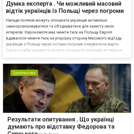
Думка експерта . Чи можливий масовий
відтік українців із Польщі через погроми
Напади поляків можуть спонукати українців активніше
самоорганізовуватися та об’єднуватися для захисту своїх
інтересів. Єврокомісія має чинити тиск на Польщу Європі
вдавалося чинити тиск на угорську сторону Масового від'їзду
українців з Польщі через останні погроми очікувати не варто.
Однак подібні інциденти можуть спонукати українців активніше
самоорганізовуватися та об’єднуватися для захисту своїх
інтересів. Таку думку висловив директор Центру досліджень...
Суспільство
Результати опитування . Що українці
думають про відставку Федорова та
Сирського