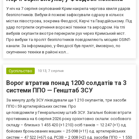
У ніч на 7 серпня окупований Крим накрила чергова хвиля ударів
безпілотників. Вибухи й пожежі зафіксували одразу в кількох
містах півострова, зокрема Феодосії, Керчі та Гвардійському. Під
удар потрпили скупчення ворожої техніки та аеродром. На тлі
вибухів окупанти вкотре перекрили рух через Кримський міст.
Про вибухи та проліт безпілотників повідомляють місцеві OSINT-
канали. За інформацією, у Феодосії був приліт, ймовірно, по
скупченню техніки в районі кол...
Суспільство
10:13,
7 серпня
Ворог втратив понад 1200 солдатів та 3
системи ППО — Генштаб ЗСУ
За минулу добу ЗСУ ліквідували ще 1 210 окупантів, три засоби
ППО і 59 артилерійських систем. Про
це повідомили у Генеральному штабі ЗСУ. Загальні бойові втрати
противника на 6 серпня 2026 року орієнтовно склали: особового
складу – близько 1 455 420 (+1 210) осіб танків – 12 247 (+1) од.
бойових броньованих машин – 25 098 (+11) од. артилерійських
систем – 47 522 (+67) од. РСЗВ – 2 008 (+2) од. засобів ППО – 1 550