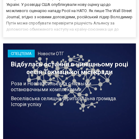
Україні. У розвідці США опублікували нову оцінку щодо
можливого сценарію нападу Росії на НАТО. Як пише The Wall Street
Journal, згідно з новими доповідями, російський лідер Володимир
Путін може спробувати перевірити рішучість Альянсу за
допомогою обмеженого наступу на країну-союзника ще до
закінчення війни в Україні. Ці нові оцінки з’явилися на тлі нестачі
деяких критично важливих боєприпасів,...
Новости ОТГ
СПЕЦТЕМА
Відбулась остання в нинішньому році
сесія Токмацької міськради
Роза и Нововасильевка с новыми
остановочными комплексами
Веселівська селищна територіальна громада.
Історія успіху