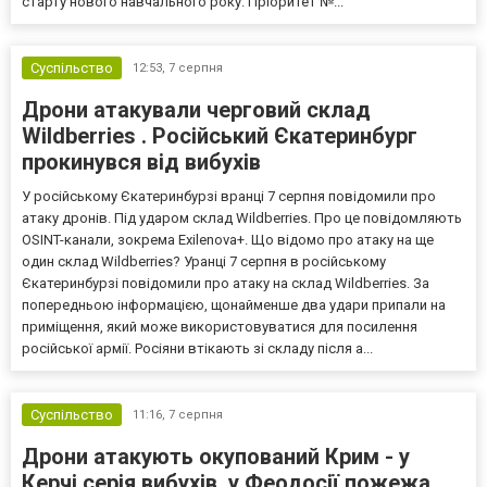
старту нового навчального року. Пріоритет №...
Суспільство
12:53,
7 серпня
Дрони атакували черговий склад
Wildberries . Російський Єкатеринбург
прокинувся від вибухів
У російському Єкатеринбурзі вранці 7 серпня повідомили про
атаку дронів. Під ударом склад Wildberries. Про це повідомляють
OSINT-канали, зокрема Exilenova+. Що відомо про атаку на ще
один склад Wildberries? Уранці 7 серпня в російському
Єкатеринбурзі повідомили про атаку на склад Wildberries. За
попередньою інформацією, щонайменше два удари припали на
приміщення, який може використовуватися для посилення
російської армії. Росіяни втікають зі складу після а...
Суспільство
11:16,
7 серпня
Дрони атакують окупований Крим - у
Керчі серія вибухів, у Феодосії пожежа