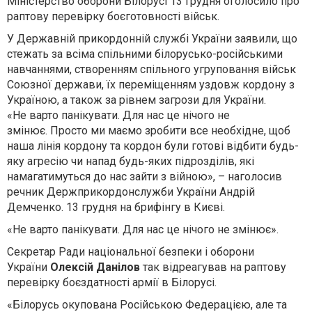
Міністерство оборони Білорусі 13 грудня оголосило про
раптову перевірку боєготовності військ.
У Державній прикордонній службі України заявили, що
стежать за всіма спільними білорусько-російськими
навчаннями, створенням спільного угруповання військ
Союзної держави, їх переміщенням уздовж кордону з
Україною, а також за рівнем загрози для України.
«Не варто панікувати. Для нас це нічого не
змінює. Просто ми маємо зробити все необхідне, щоб
наша лінія кордону та кордон були готові відбити будь-
яку агресію чи напад будь-яких підрозділів, які
намагатимуться до нас зайти з війною», – наголосив
речник Держприкордонслужби України Андрій
Демченко. 13 грудня на брифінгу в Києві.
«Не варто панікувати. Для нас це нічого не змінює».
Секретар Ради національної безпеки і оборони
України
Олексій Данілов
так відреагував на раптову
перевірку боєздатності армії в Білорусі.
«Білорусь окупована Російською Федерацією, але та