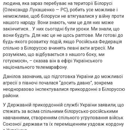
людина, яка зараз перебуває на території Білорусі
(Олександр Лукашенко — РС), робить усе можливе і
неможливе, щоб білоруси не втягувалися у війну проти
нашого народу. Вони знають, чим це для них може
закінчитися… У них сьогодні були уроки. Ми знали, що
вони будуть. Для нас це не щось раптове. Ми готові до
будь-якого розвитку подій, якщо Російська Федерація
спільно з Білоруссю вчинять певні акти агресії. Ми
розуміємо, що відбувається з нашого боку, ми
готуємося», – сказав він в ефірі Українського
національного телемарафону.
Данілов зазначив, що підготовка України до можливої ​​
агресії з півночі почалася “досить давно”, зокрема
неодноразово інспектувалися прикордонні з Білоруссю
райони.
У Державній прикордонній службі України заявили, що
стежать за всіма спільними білорусько-російськими
навчаннями, створенням спільного угруповання військ
Союзної держави та їх переміщенням уздовж кордону