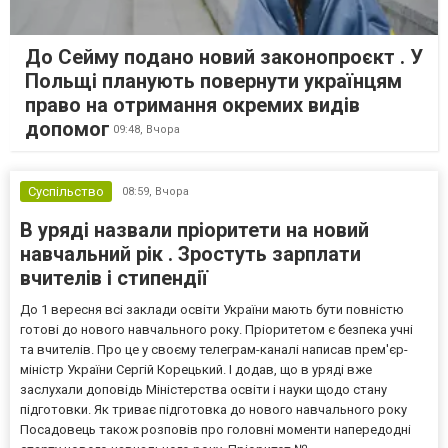
До Сейму подано новий законопроєкт . У
Польщі планують повернути українцям
право на отримання окремих видів
допомог
09:48,
Вчора
Суспільство
08:59,
Вчора
В уряді назвали пріоритети на новий
навчальний рік . Зростуть зарплати
вчителів і стипендії
До 1 вересня всі заклади освіти України мають бути повністю
готові до нового навчального року. Пріоритетом є безпека учні
та вчителів. Про це у своєму телеграм-каналі написав прем'єр-
міністр України Сергій Корецький. І додав, що в уряді вже
заслухали доповідь Міністерства освіти і науки щодо стану
підготовки. Як триває підготовка до нового навчального року
Посадовець також розповів про головні моменти напередодні