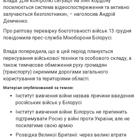
влада. Для контролю ситуації на лінії кордону
посилюється система відеоспостереження та активно
залучаються безпілотники», – наголосив Андрій
Демченко.
Про раптову перевірку боєготовності військ 13 грудня
повідомила прес-служба Міноборони Білорусі.
Влада попередила, що в цей період планується
пересування військової техніки та особового складу, а
також тимчасове обмеження руху громадян
(транспорту) окремими дорогами загального
користування та територіями області.
Матеріал опублікований за темою:
Інститут вивчення війни назвав причини введення
російських військ у Білорусі
Інститут вивчення війни: Білорусь не припинить
підтримувати Росію у війні проти України, але не
посилатиме свою армію
Розвідка Великої Британії: через великі втрати