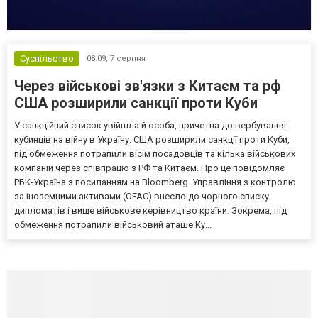
Суспільство
08:09,
7 серпня
Через військові зв'язки з Китаєм та рф
США розширили санкції проти Куби
У санкційний список увійшла й особа, причетна до вербування
кубинців на війну в Україну. США розширили санкції проти Куби,
під обмеження потрапили вісім посадовців та кілька військових
компаній через співпрацю з РФ та Китаєм. Про це повідомляє
РБК-Україна з посиланням на Bloomberg. Управління з контролю
за іноземними активами (OFAC) внесло до чорного списку
дипломатів і вище військове керівництво країни. Зокрема, під
обмеження потрапили військовий аташе Ку...