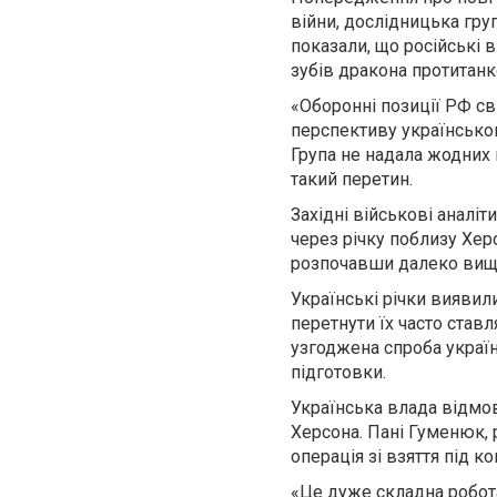
війни, дослідницька гру
показали, що російські 
зубів дракона протитанк
«Оборонні позиції РФ св
перспективу українського
Група не надала жодних 
такий перетин.
Західні військові аналі
через річку поблизу Хер
розпочавши далеко вище
Українські річки виявил
перетнути їх часто став
узгоджена спроба украї
підготовки.
Українська влада відмов
Херсона. Пані Гуменюк, 
операція зі взяття під к
«Це дуже складна робота