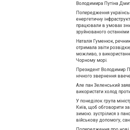
Володимира Путіна Дмит
Попередження українсько
енергетичну інфраструкт
працювали в умовах зни
зруйнованого останніми
Наталія Гуменюк, речни
отримала звіти розвідки
можливо, з використанн
Чорному морі.
Президент Володимир Пок
нічного звернення ввече
Але пан Зеленський заяв
використати холод прот
У понеділок група мініст
Київ, щоб обговорити за
зимою. зустрілися з пан
військову допомогу, сан
Попередження про нові а