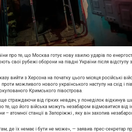
їни про те, що Москва готує нову хвилю ударів по енергост
ють свої рубежі оборони на півдні України після відступу з
азу вийти з Херсона на початку цього місяця російські ві
и проти можливого нового українського наступу на схід і пі
 окупованого Кримського півострова.
 ще страждаючи від гірких невдач, у понеділок відкинув 
о те, що його війська можуть незабаром відмовитися від і
ни – атомної станції в Запоріжжі , яку він захопив незабаро
там, де їх немає і бути не може», — заявив прес-секретар п