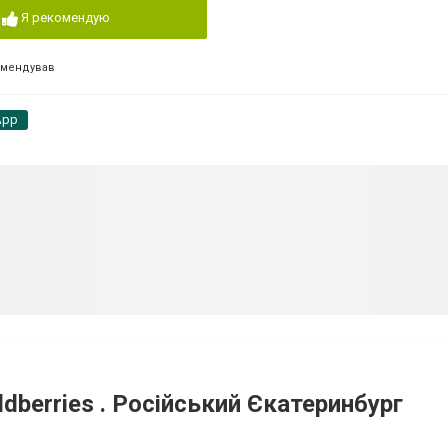
Я рекомендую
омендував
App
dberries . Російський Єкатеринбург