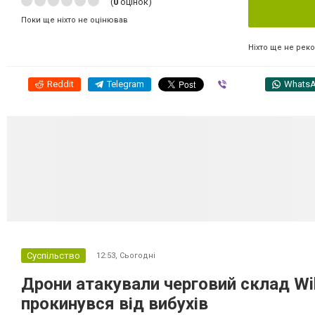
(
0
оцінок)
Поки ще ніхто не оцінював
Ніхто ще не рек
Reddit
Telegram
Viber
Whats
Суспільство
12:53,
Сьогодні
Дрони атакували черговий склад Wil
прокинувся від вибухів