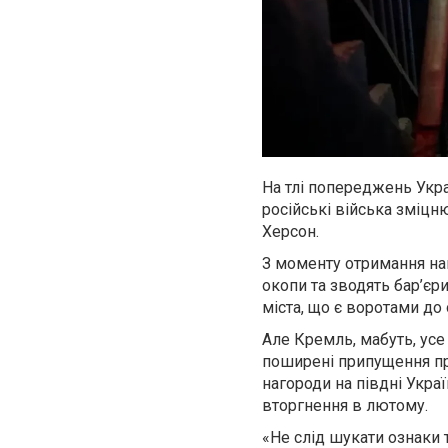
На тлі попереджень Укра
російські війська зміцню
Херсон.
З моменту отримання нак
окопи та зводять бар’єр
міста, що є воротами до
Але Кремль, мабуть, усе
поширені припущення пр
нагороди на півдні Украї
вторгнення в лютому.
«Не слід шукати ознаки 