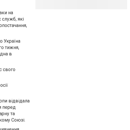
аки на
 служб, які
опостачання,
о Україна
го тижня,
удна в
с свого
осії
ропи відвідала
и перед
арну та
ькому Союзі.
 вивчення