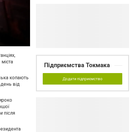
анціях,
 міста
Підприємства Токмака
йська копають
Додати підприємство
вдень від
широко
ншої
м після
резидента