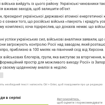
і війська вийдуть із цього району. Українські чиновники та
ія вживає заходів, щоб залишити об’єкт.
, президент української державної атомної енергетичної 
 є ознаки того, що російські війська «пакують і крадуть ус
му комплексі, хоча підкреслив, що доказів немає. що війс
 успіхи українських сил, військові аналітики заявили, що
вони загрожують контролю Росії над заводом, який розташ
іпро, приблизно в 100 милях на північний схід від Херсона.
 військових блогерів, групи, яка виступає за вторгнення, 
формаційний простір для можливого виходу Росії» із Запо
у ​​своєму щоденному аналізі в неділю.
ть необхідний текст і натисніть Ctrl + Enter, щоб повідомити про це редакцію
ди в серпні
Авторизуйтесь
,
щоб оцінити і порекомендувати