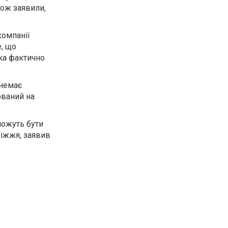
кож заявили,
компанії
е, що
ька фактично
 немає
ований на
можуть бути
ріжжя, заявив