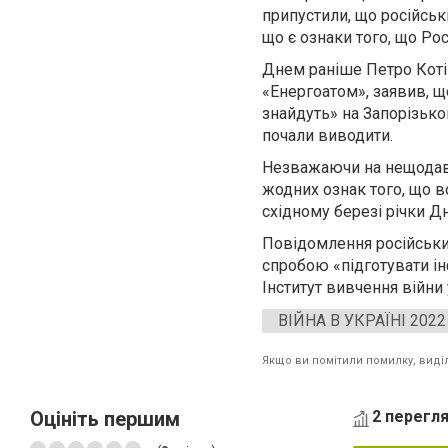
припустили, що російськ
що є ознаки того, що Рос
Днем раніше Петро Котін
«Енергоатом», заявив, що
знайдуть» на Запорізько
почали виводити.
Незважаючи на нещодавні
жодних ознак того, що 
східному березі річки Дн
Повідомлення російських
спробою «підготувати ін
Інститут вивчення війни 
ВІЙНА В УКРАЇНІ 2022
Якщо ви помітили помилку, виділі
Оцініть першим
2 перегля