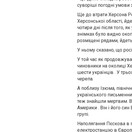
суворіші погодні умови 
Ще до втрати Херсона Ро
Херсонської області, йд
чотири дні після того, я
знімках було видно окоп
розміщені рядами, йдетьс
У ньому сказано, що рос
У той час як продовжува
чиновники на околиці Х
шести українців . У трьо
черепа.
А поблизу Ізюма, північн
українського письменника
теж знайшли мертвим. В
Америки . Він і його син
групі.
Наполягання Пєскова в п
електростанцію в Європ