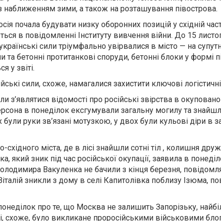
з наближенням зими, а також на розташування півострова.
сія почала будувати низку оборонних позицій у східній час
еться в повідомленні Інституту вивчення війни. До 15 лист
к українські сили тріумфально увірвалися в місто — на супу
и та бетонні протитанкові споруди, бетонні блоки у формі п
я у звіті.
ійські сили, схоже, намагалися захистити ключові логістичн
ли з’являтися відомості про російські звірства в окуповано
ерсона в понеділок ексгумували загальну могилу та знайшл
х були руки зв’язані мотузкою, у двох були кульові діри в з
о-східного міста, де в лісі знайшли сотні тіл , колишня дру
, який зник під час російської окупації, заявила в понеділ
олодимира Вакуленка не бачили з кінця березня, повідомл
 Віталій зникли з дому в селі Капитолівка поблизу Ізюма, п
онеділок про те, що Москва не залишить Запорізьку, найб
і, схоже, було викликане проросійськими військовими блог