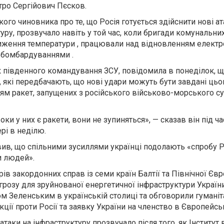
ро Сергійович Пєсков.
го чиновника про те, що Росія готується здійснити нові ат
уру, прозвучало навіть у той час, коли бригади комунальних
ження температури , працювали над відновленням електр
 бомбардуваннями .
к південного командування ЗСУ, повідомила в понеділок, щ
, які передбачають, що нові удари можуть бути завдані цьо
ям ракет, запущених з російського військово-морського с
и у них є ракети, вони не зупиняться», — сказав він під ча
рі в неділю.
ив, що спільними зусиллями українці подолають «спробу Р
и людей».
рів закордонних справ із семи країн Балтії та Північної Єв
грозу для зруйнованої енергетичної інфраструктури Україн
ом Зеленським в українській столиці та обговорили гуманіт
кції проти Росії та заявку України на членство в Європейс
таки на інфраструктуру прозвучало після того, як Інститут