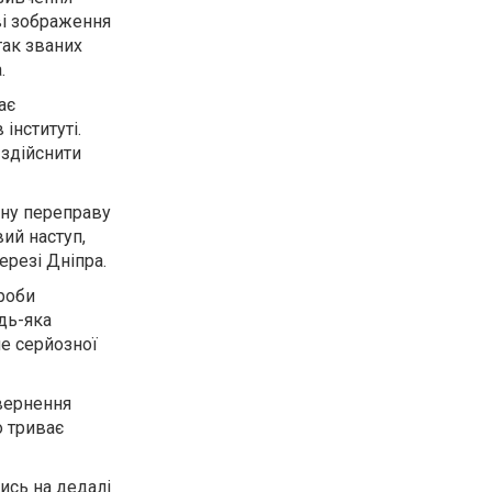
ві зображення
так званих
.
ає
інституті.
 здійснити
чну переправу
ий наступ,
резі Дніпра.
роби
удь-яка
е серйозної
овернення
о триває
ись на дедалі