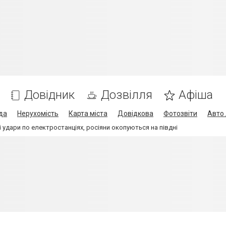
Довідник
Дозвілля
Афіша
да
Нерухомість
Карта міста
Довідкова
Фотозвіти
Авто 
 удари по електростанціях, росіяни окопуються на півдні