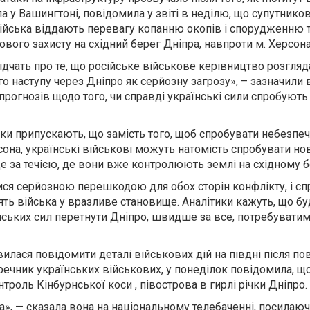
па у Вашингтоні, повідомила у звіті в неділю, що супутнико
війська віддають перевагу копанню окопів і спорудженню 
ового захисту на східний берег Дніпра, навпроти м. Херсона
ідчать про те, що російське військове керівництво розгляд
 наступу через Дніпро як серйозну загрозу», – зазначили в 
прогнозів щодо того, чи справді українські сили спробують
тики припускають, що замість того, щоб спробувати небезпе
сона, українські військові можуть натомість спробувати нов
 за течією, де вони вже контролюють землі на східному бе
ися серйозною перешкодою для обох сторін конфлікту, і сп
лять війська у вразливе становище. Аналітики кажуть, що б
нських сил перетнути Дніпро, швидше за все, потребуватим
илася повідомити деталі військових дій на півдні після п
речник українських військових, у понеділок повідомила, щ
онтроль Кінбурнської коси , півострова в гирлі річки Дніпро.
», — сказала вона на національному телебаченні, посилаюч