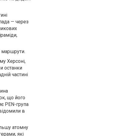
тині
опада — через
тникових
іраміди,
і маршрути.
му Херсоні,
и останки
адній частині
жина
ок, що його
яє PEN-група
овідомили в
ільшу атомну
ерами, які