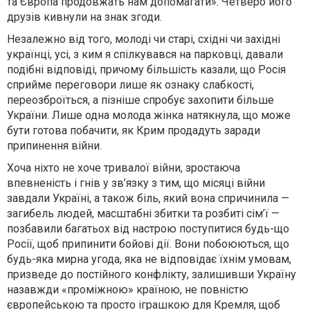
та Європа продовжать нам допомагати». Четверо його
друзів кивнули на знак згоди.
Незалежно від того, молоді чи старі, східні чи західні
українці, усі, з ким я спілкувався на парковці, давали
подібні відповіді, причому більшість казали, що Росія
сприйме переговори лише як ознаку слабкості,
переозброїться, а пізніше спробує захопити більше
України. Лише одна молода жінка натякнула, що може
бути готова побачити, як Крим продадуть заради
припинення війни.
Хоча ніхто не хоче тривалої війни, зростаюча
впевненість і гнів у зв’язку з тим, що місяці війни
завдали Україні, а також біль, який вона спричинила —
загибель людей, масштабні збитки та розбиті сім’ї —
позбавили багатьох від настрою поступитися будь-що
Росії, щоб припинити бойові дії. Вони побоюються, що
будь-яка мирна угода, яка не відповідає їхнім умовам,
призведе до постійного конфлікту, залишивши Україну
назавжди «проміжною» країною, не повністю
європейською та просто іграшкою для Кремля, щоб