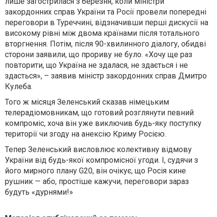
лише загострилася з березня, коли міністри
закордонних справ України та Росії провели попередні
переговори в Туреччині, відзначивши перші дискусії на
високому рівні між двома країнами після тотального
вторгнення. Потім, після 90-хвилинного діалогу, обидві
сторони заявили, що прориву не було. «Хочу ще раз
повторити, що Україна не здалася, не здається і не
здасться», – заявив міністр закордонних справ Дмитро
Кулеба.
Того ж місяця Зеленський сказав німецьким
телерадіомовникам, що готовий розглянути певний
компроміс, хоча він уже виключив будь-яку поступку
території чи згоду на анексію Криму Росією.
Тепер Зеленський висловлює колективну відмову
України від будь-якої компромісної угоди. І, судячи з
його мирного плану G20, він очікує, що Росія кине
рушник — або, простіше кажучи, переговори зараз
будуть «дурнями!»