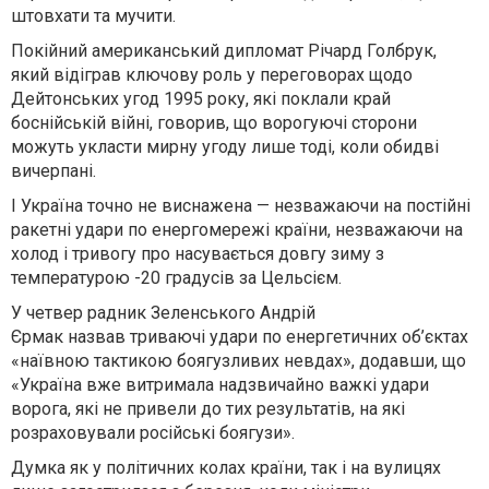
штовхати та мучити.
Покійний американський дипломат Річард Голбрук,
який відіграв ключову роль у переговорах щодо
Дейтонських угод 1995 року, які поклали край
боснійській війні, говорив, що ворогуючі сторони
можуть укласти мирну угоду лише тоді, коли обидві
вичерпані.
І Україна точно не виснажена — незважаючи на постійні
ракетні удари по енергомережі країни, незважаючи на
холод і тривогу про насувається довгу зиму з
температурою -20 градусів за Цельсієм.
У четвер радник Зеленського Андрій
Єрмак назвав триваючі удари по енергетичних об’єктах
«наївною тактикою боягузливих невдах», додавши, що
«Україна вже витримала надзвичайно важкі удари
ворога, які не привели до тих результатів, на які
розраховували російські боягузи».
Думка як у політичних колах країни, так і на вулицях