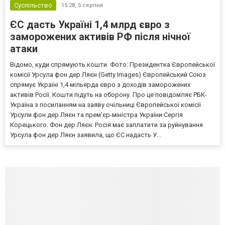
Суспільство
15:28,
5 серпня
ЄС дасть Україні 1,4 млрд євро з
заморожених активів РФ після нічної
атаки
Відомо, куди спрямують кошти. Фото: Президентка Європейської
комісії Урсула фон дер Ляєн (Getty Images) Європейський Союз
спрямує Україні 1,4 мільярда євро з доходів заморожених
активів Росії. Кошти підуть на оборону. Про це повідомляє РБК-
Україна з посиланням на заяву очільниці Європейської комісії
Урсули фон дер Ляєн та прем'єр-міністра України Сергія
Корецького. Фон дер Ляєн: Росія має заплатити за руйнування
Урсула фон дер Ляєн заявила, що ЄС надасть У...