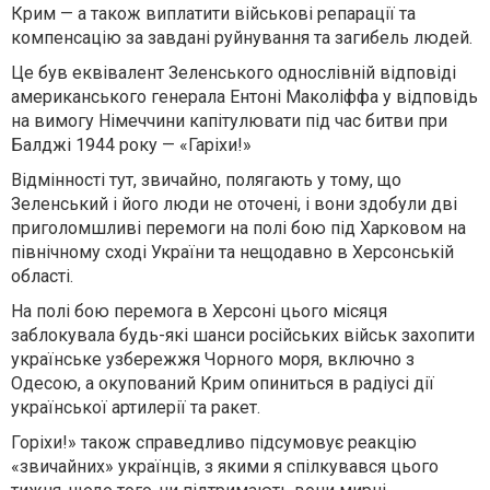
Крим — а також виплатити військові репарації та
компенсацію за завдані руйнування та загибель людей.
Це був еквівалент Зеленського однослівній відповіді
американського генерала Ентоні Маколіффа у відповідь
на вимогу Німеччини капітулювати під час битви при
Балджі 1944 року — «Гаріхи!»
Відмінності тут, звичайно, полягають у тому, що
Зеленський і його люди не оточені, і вони здобули дві
приголомшливі перемоги на полі бою під Харковом на
північному сході України та нещодавно в Херсонській
області.
На полі бою перемога в Херсоні цього місяця
заблокувала будь-які шанси російських військ захопити
українське узбережжя Чорного моря, включно з
Одесою, а окупований Крим опиниться в радіусі дії
української артилерії та ракет.
Горіхи!» також справедливо підсумовує реакцію
«звичайних» українців, з якими я спілкувався цього