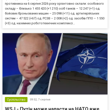
противника на 6 серпня 2026 року орієнтовно склали: особового
складу – близько 1 455 420 (+1 210) осіб танків – 12 247 (+1) од.
бойових броньованих машин – 25 098 (+11) од. артилерійських
систем – 47 522 (+67) од. РСЗВ – 2 008 (+2) од. засобів ППО – 1 550
(+3) од. наземних робототехнічних комплексі...
Суспільство
09:52,
7 серпня
WSJ - Путін може напасти на НАТО вже