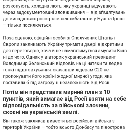
розкопують, холодна лють, яку українці відчувають
через задокументовані зловживання — від зґвалтувань
до випадкових розстрілів некомбатантів у Бучі та Ірпіні
— тільки посилюється.
Поза сценою, офіційні особи зі Сполучених Штатів і
Європи закликають Україну тримати двері відкритими
для переговорів, хоча й не намагатимуться змусити Київ
ні до чого. Однак у вівторок український президент
Володимир Зеленський відповів на ці натяки та ледве
тонкі підштовхування, сказавши лідерам G20 не
пропонувати його країні жодної мирної угоди, яка
поставила б під загрозу її незалежність від Росії.
Потім він представив мирний план з 10
пунктів, який вимагає від Росії взяти на себе
відповідальність за військові злочини,
скоєні на українській землі.
Він також закликав вивести всі російські війська з
території України — тобто всього Донбасу та півострова