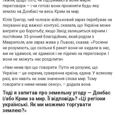
тижня, щодо того, чи підтримають вони мирні
переговори — і чи готові вони проміняти будь-яку
землю на Донбасі чи весь Крим за мир.
Юлія Григор, чий чоловік-військовий зараз перебуває на
лікуванні від важкої контузії, сказала, що Україна може
виграти цю боротьбу, якщо Захід залишиться вірним і
постійним. 35-річний благодійник, який родом з
Мавриполя, але зараз живе у Львові, сказав: «Росіяни
не розуміють, що скільки б ракет вони не кидали в нас,
ми не здамося, не здамося і не підемо на переговори. І
вони не можуть нас розділити».
«Нам нема про що говорити. Путін не розуміє, що
Україна – це окрема, суверенна країна, єдина. У всякому
разі, він навіть не знає значення слова мир. Тому
говорити з ними немає сенсу», – додала вона.
Тоді я запитав про земельну угоду — Донбас
і/або Крим за мир. Її відповідь? «Ці регіони
українські. Як ми можемо торгувати
землею?»