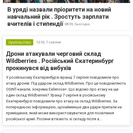
В уряді назвали пріоритети на новий
навчальний рік . Зростуть зарплати
вчителів і стипендії
08:59,
Сьогодні
Суспільство
12:53,
7 серпня
Дрони атакували черговий склад
Wildberries . Російський Єкатеринбург
прокинувся від вибухів
У російському Єкатеринбурзі вранці 7 серпня повідомили про
атаку дронів. Під ударом склад Wildberries. Про це повідомляють
OSINT-канали, зокрема Exilenova+. Що відомо про атаку на ще
один склад Wildberries? Уранці 7 серпня в російському
Єкатеринбурзі повідомили про атаку на склад Wildberries. За
попередньою інформацією, щонайменше два удари припали на
приміщення, який може використовуватися для посилення
російської армії. Росіяни втікають зі складу після а...