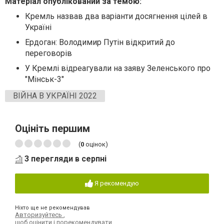
Матеріал опублікований за темою:
Кремль назвав два варіанти досягнення цілей в
Україні
Ердоган: Володимир Путін відкритий до
переговорів
У Кремлі відреагували на заяву Зеленського про
"Мінськ-3"
ВІЙНА В УКРАЇНІ 2022
Оцініть першим
(
0
оцінок)
3 перегляди в серпні
Я рекомендую
Ніхто ще не рекомендував
Авторизуйтесь
,
щоб оцінити і порекомендувати