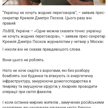
“Українці не хочуть жодних переговорів”, – заявив прес-
секретар Кремля Дмитро Пєсков. Цього разу він
правий.
ЛЬВІВ, Україна — «Одне можна сказати точно: українці
не хочуть жодних переговорів», — заявив прес-секретар
Кремля Дмитро Пєсков журналістам у четвер у Москві.
І ніколи він не сказав правдивішого слова.
Вони цього не роблять.
Ніхто не хоче сидіти з ворогами, які без розбору
бомблять їхні будинки та атакують їх енергетичну
інфраструктуру, занурюючи домогосподарства в
темряву та змушуючи хірургів у лікарнях проводити
операції при світлі факелів.
І коли останки мирних жителів , замучених російськими
солдатами, які окупували південне місто Херсон,