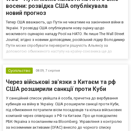
восени: розвідка США опублікувала
новий прогноз
Тепер США вважають, що Путін не чекатиме на закінчення війни в
Україні. У розвідці США опублікували нову оцінку щодо
можливого сценарію нападу Росії на НАТО. Як пише The Wall Street
Journal, згідно з новими доповідями, російський лідер Володимир
Путін може спробувати перевірити рішучість Альянсу за
допомогою обмеженого наступу на країну-союзника ще до
закінчення війни в Україні. Ці нові оцінки з’явилися на тлі нестачі
деяких критично важливих боєприпасів,...
Суспільство
08:09,
7 серпня
Через військові зв'язки з Китаєм та рф
США розширили санкції проти Куби
У санкційний список увійшла й особа, причетна до вербування
кубинців на війну в Україну. США розширили санкції проти Куби,
під обмеження потрапили вісім посадовців та кілька військових
компаній через співпрацю з РФ та Китаєм. Про це повідомляє
РБК-Україна з посиланням на Bloomberg. Управління з контролю
за іноземними активами (OFAC) внесло до чорного списку