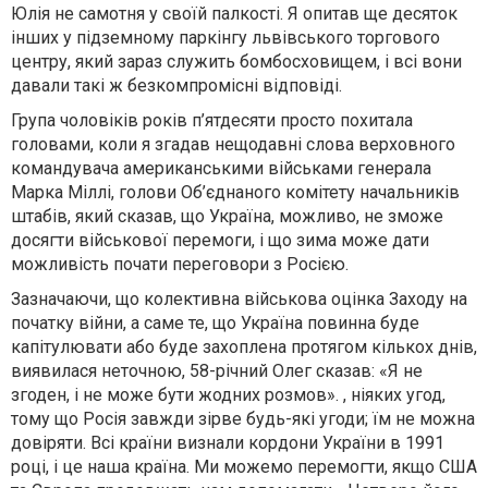
Юлія не самотня у своїй палкості. Я опитав ще десяток
інших у підземному паркінгу львівського торгового
центру, який зараз служить бомбосховищем, і всі вони
давали такі ж безкомпромісні відповіді.
Група чоловіків років п’ятдесяти просто похитала
головами, коли я згадав нещодавні слова верховного
командувача американськими військами генерала
Марка Міллі, голови Об’єднаного комітету начальників
штабів, який сказав, що Україна, можливо, не зможе
досягти військової перемоги, і що зима може дати
можливість почати переговори з Росією.
Зазначаючи, що колективна військова оцінка Заходу на
початку війни, а саме те, що Україна повинна буде
капітулювати або буде захоплена протягом кількох днів,
виявилася неточною, 58-річний Олег сказав: «Я не
згоден, і не може бути жодних розмов». , ніяких угод,
тому що Росія завжди зірве будь-які угоди; їм не можна
довіряти. Всі країни визнали кордони України в 1991
році, і це наша країна. Ми можемо перемогти, якщо США