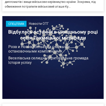
дипломатів і вище військове керівництво країни. Зокрема, під
обмеження потрапили військовий аташе Ку...
Новости ОТГ
СПЕЦТЕМА
Відбулась остання в нинішньому році
сесія Токмацької міськради
Роза и Нововасильевка с новыми
остановочными комплексами
Веселівська селищна територіальна громада.
Історія успіху