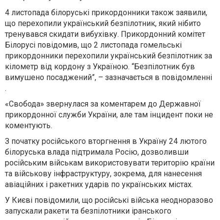
4 листопада білоруські прикордонники також заявили,
що перехопили український безпілотник, який нібито
тренувався скидати вибухівку. Прикордонний комітет
Білорусі повідомив, що 2 листопада гомельські
прикордонники перехопили український безпілотник за
кілометр від кордону з Україною. “Безпілотник був
вимушено посаджений”, – зазначається в повідомленні
.
«Свобода» звернулася за коментарем до Державної
прикордонної служби України, але там інцидент поки не
коментують.
З початку російського вторгнення в Україну 24 лютого
білоруська влада підтримала Росію, дозволивши
російським військам використовувати територію країни
та військову інфраструктуру, зокрема, для нанесення
авіаційних і ракетних ударів по українських містах.
У Києві повідомили, що російські війська неодноразово
запускали ракети та безпілотники іранського