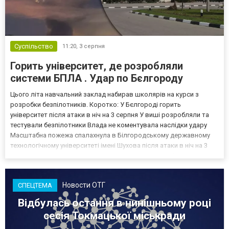
Суспільство
11:20,
3 серпня
Горить університет, де розробляли
системи БПЛА . Удар по Бєлгороду
Цього літа навчальний заклад набирав школярів на курси з
розробки безпілотників. Коротко: У Бєлгороді горить
університет після атаки в ніч на 3 серпня У виші розробляли та
тестували безпілотники Влада не коментувала наслідки удару
Масштабна пожежа спалахнула в Білгородському державному
технологічному університеті імені Шухова після атаки в ніч на 3
серпня - у цьому закладі розробляли та тестували безпілотники.
Як пише російський Telegram-канал Astra, наслі...
Новости ОТГ
СПЕЦТЕМА
Відбулась остання в нинішньому році
сесія Токмацької міськради