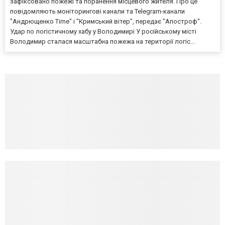
зафіксовано пожежі та поранення місцевого жителя. Про це
повідомляють моніторингові канали та Telegram-канали
"Андрющенко Time" і "Кримський вітер", передає "Апостроф".
Удар по логістичному хабу у Володимирі У російському місті
Володимир сталася масштабна пожежа на території логіс...