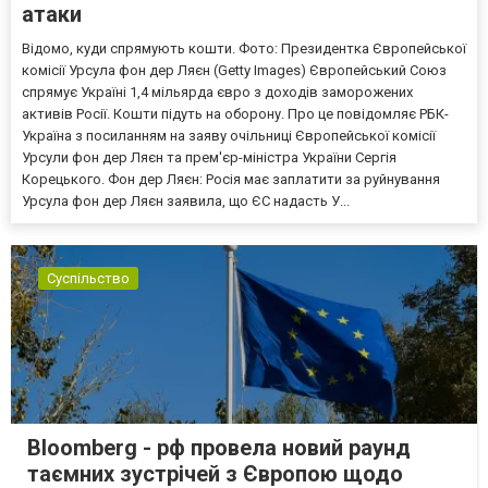
атаки
Відомо, куди спрямують кошти. Фото: Президентка Європейської
комісії Урсула фон дер Ляєн (Getty Images) Європейський Союз
спрямує Україні 1,4 мільярда євро з доходів заморожених
активів Росії. Кошти підуть на оборону. Про це повідомляє РБК-
Україна з посиланням на заяву очільниці Європейської комісії
Урсули фон дер Ляєн та прем'єр-міністра України Сергія
Корецького. Фон дер Ляєн: Росія має заплатити за руйнування
Урсула фон дер Ляєн заявила, що ЄС надасть У...
Суспільство
Bloomberg - рф провела новий раунд
таємних зустрічей з Європою щодо