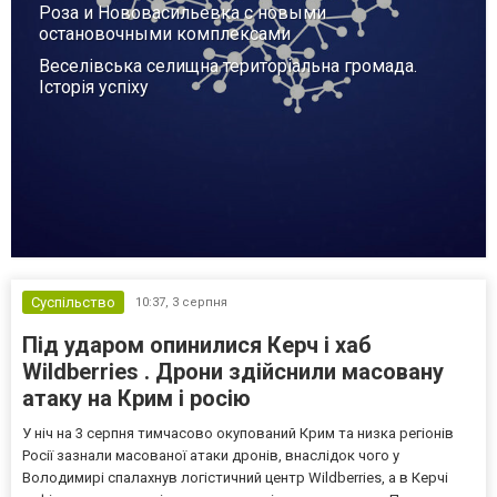
Роза и Нововасильевка с новыми
остановочными комплексами
Веселівська селищна територіальна громада.
Історія успіху
Суспільство
10:37,
3 серпня
Під ударом опинилися Керч і хаб
Wildberries . Дрони здійснили масовану
атаку на Крим і росію
У ніч на 3 серпня тимчасово окупований Крим та низка регіонів
Росії зазнали масованої атаки дронів, внаслідок чого у
Володимирі спалахнув логістичний центр Wildberries, а в Керчі