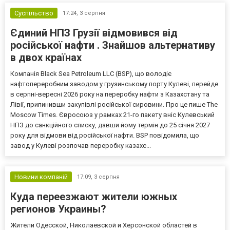
Суспільство
17:24,
3 серпня
Єдиний НПЗ Грузії відмовився від
російської нафти . Знайшов альтернативу
в двох країнах
Компанія Black Sea Petroleum LLC (BSP), що володіє
нафтопереробним заводом у грузинському порту Кулеві, перейде
в серпні-вересні 2026 року на переробку нафти з Казахстану та
Лівії, припинивши закупівлі російської сировини. Про це пише The
Moscow Times. Євросоюз у рамках 21-го пакету вніс Кулевський
НПЗ до санкційного списку, давши йому термін до 25 січня 2027
року для відмови від російської нафти. BSP повідомила, що
завод у Кулеві розпочав переробку казахс...
Новини компаній
17:09,
3 серпня
Куда переезжают жители южных
регионов Украины?
Жители Одесской, Николаевской и Херсонской областей в