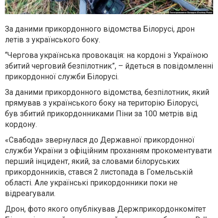
За даними прикордонного відомства Білорусі, дрон
летів з українського боку.
“Чергова українська провокація: на кордоні з Україною
збитий черговий безпілотник”, – йдеться в повідомленні
прикордонної служби Білорусі.
За даними прикордонного відомства, безпілотник, який
прямував з українського боку на територію Білорусі,
був збитий прикордонниками Піни за 100 метрів від
кордону.
«Свабода» звернулася до Державної прикордонної
служби України з офіційним проханням прокоментувати
перший інцидент, який, за словами білоруських
прикордонників, стався 2 листопада в Гомельській
області. Але українські прикордонники поки не
відреагували.
Дрон, фото якого опублікував Держприкордонкомітет