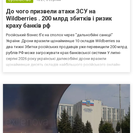
До чого призвели атаки ЗСУ на
Wildberries . 200 млрд збитків і ризик
краху банків рф
Російський бізнес б'є на сполох через "дальнобійні санкції"
України. Дрони вразили щонайменше 10 складів Wildberries за
два тижні Збитки російських продавців уже перевищили 200 млрд
рублів РФ може загрожувати крах банківської системи У липні-
серпні 2026 року українські далекобійні дрони вразили
щонайменше десять складів найбільшого російського онлайн-
рітейлера Wildberries, спровокувавши масштабні пожежі. Поки
Кремль заперечує роль компанії в постачанні тов...