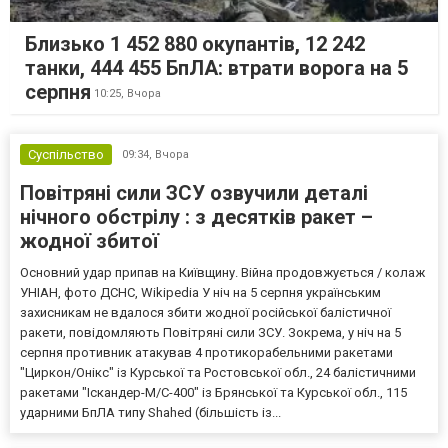
Близько 1 452 880 окупантів, 12 242
танки, 444 455 БпЛА: втрати ворога на 5
серпня
10:25,
Вчора
Суспільство
09:34,
Вчора
Повітряні сили ЗСУ озвучили деталі
нічного обстрілу : з десятків ракет –
жодної збитої
Основний удар припав на Київщину. Війна продовжується / колаж
УНІАН, фото ДСНС, Wikipedia У ніч на 5 серпня українським
захисникам не вдалося збити жодної російської балістичної
ракети, повідомляють Повітряні сили ЗСУ. Зокрема, у ніч на 5
серпня противник атакував 4 протикорабельними ракетами
"Циркон/Онікс" із Курської та Ростовської обл., 24 балістичними
ракетами "Іскандер-М/С-400" із Брянської та Курської обл., 115
ударними БпЛА типу Shahed (більшість із...