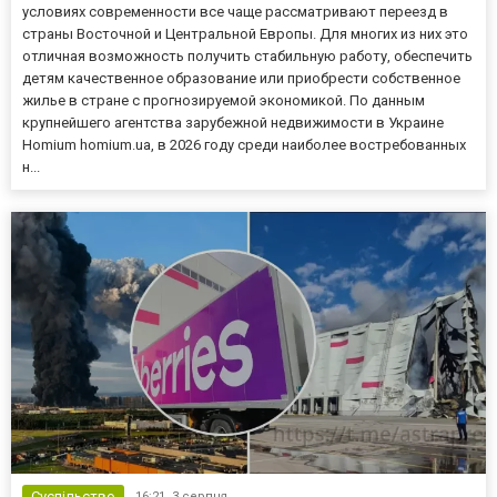
условиях современности все чаще рассматривают переезд в
страны Восточной и Центральной Европы. Для многих из них это
отличная возможность получить стабильную работу, обеспечить
детям качественное образование или приобрести собственное
жилье в стране с прогнозируемой экономикой. По данным
крупнейшего агентства зарубежной недвижимости в Украине
Homium homium.ua, в 2026 году среди наиболее востребованных
н...
Суспільство
16:21,
3 серпня