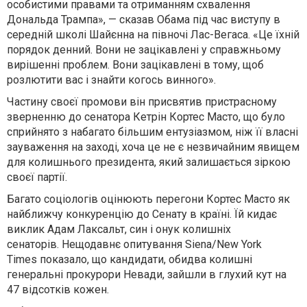
особистими правами та отриманням схвалення
Дональда Трампа», — сказав Обама під час виступу в
середній школі Шайєнна на півночі Лас-Вегаса. «Це їхній
порядок денний. Вони не зацікавлені у справжньому
вирішенні проблем. Вони зацікавлені в тому, щоб
розлютити вас і знайти когось винного».
Частину своєї промови він присвятив пристрасному
зверненню до сенатора Кетрін Кортес Масто, що було
сприйнято з набагато більшим ентузіазмом, ніж її власні
зауваження на заході, хоча це не є незвичайним явищем
для колишнього президента, який залишається зіркою
своєї партії.
Багато соціологів оцінюють перегони Кортес Масто як
найближчу конкуренцію до Сенату в країні. Їй кидає
виклик Адам Лаксальт, син і онук колишніх
сенаторів. Нещодавнє опитування Siena/New York
Times показало, що кандидати, обидва колишні
генеральні прокурори Невади, зайшли в глухий кут на
47 відсотків кожен.