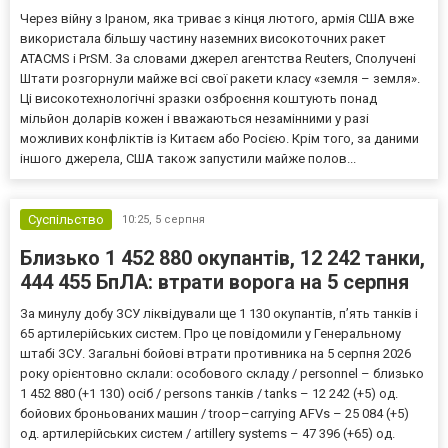
Через війну з Іраном, яка триває з кінця лютого, армія США вже
використала більшу частину наземних високоточних ракет
ATACMS і PrSM. За словами джерел агентства Reuters, Сполучені
Штати розгорнули майже всі свої ракети класу «земля – земля».
Ці високотехнологічні зразки озброєння коштують понад
мільйон доларів кожен і вважаються незамінними у разі
можливих конфліктів із Китаєм або Росією. Крім того, за даними
іншого джерела, США також запустили майже полов...
Суспільство
10:25,
5 серпня
Близько 1 452 880 окупантів, 12 242 танки,
444 455 БпЛА: втрати ворога на 5 серпня
За минулу добу ЗСУ ліквідували ще 1 130 окупантів, пʼять танків і
65 артилерійських систем. Про це повідомили у Генеральному
штабі ЗСУ. Загальні бойові втрати противника на 5 серпня 2026
року орієнтовно склали: особового складу / personnel – близько
1 452 880 (+1 130) осіб / persons танків / tanks – 12 242 (+5) од.
бойових броньованих машин / troop–carrying AFVs – 25 084 (+5)
од. артилерійських систем / artillery systems – 47 396 (+65) од.