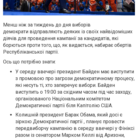
Менш ніж за тиждень до дня виборів
демократи відправляють деяких із своїх найвідоміших
діячів для проведення кампанії за кандидатів, які
борються проти того, що, як видається, набирає обертів
Республіканської партії.
Ось що потрібно знати:
У середу ввечері президент Байден має виступити
з промовою про загрози демократичному процесу,
які несуть ті, хто заперечує вибори. Байден
виступить о 19:00 за східним часом під час заходу,
організованого Національним комітетом
Демократичної партії біля Капітолію США.
Колишній президент Барак Обама, який досі є
зіркою Демократичної партії , планує провести
передвиборчу кампанію в середу ввечері у Фініксі
разом із сенатором Марком Келлі від Аризони,