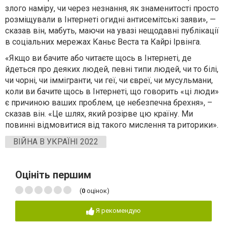
злого наміру, чи через незнання, як знаменитості просто
розміщували в Інтернеті огидні антисемітські заяви», —
сказав він, мабуть, маючи на увазі нещодавні публікації
в соціальних мережах Каньє Веста та Кайрі Ірвінга.
«Якщо ви бачите або читаєте щось в Інтернеті, де
йдеться про деяких людей, певні типи людей, чи то білі,
чи чорні, чи іммігранти, чи геї, чи євреї, чи мусульмани,
коли ви бачите щось в Інтернеті, що говорить «ці люди»
є причиною ваших проблем, це небезпечна брехня», –
сказав він. «Це шлях, який розірве цю країну. Ми
повинні відмовитися від такого мислення та риторики».
ВІЙНА В УКРАЇНІ 2022
Оцініть першим
(
0
оцінок)
Я рекомендую