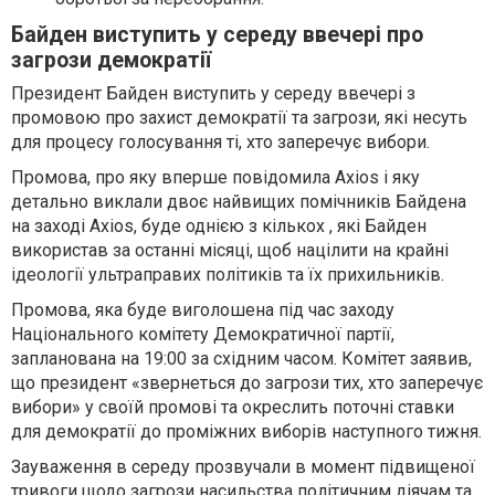
Байден виступить у середу ввечері про
загрози демократії
Президент Байден виступить у середу ввечері з
промовою про захист демократії та загрози, які несуть
для процесу голосування ті, хто заперечує вибори.
Промова, про яку вперше повідомила Axios і яку
детально виклали двоє найвищих помічників Байдена
на заході Axios, буде однією з кількох , які Байден
використав за останні місяці, щоб націлити на крайні
ідеології ультраправих політиків та їх прихильників.
Промова, яка буде виголошена під час заходу
Національного комітету Демократичної партії,
запланована на 19:00 за східним часом. Комітет заявив,
що президент «звернеться до загрози тих, хто заперечує
вибори» у своїй промові та окреслить поточні ставки
для демократії до проміжних виборів наступного тижня.
Зауваження в середу прозвучали в момент підвищеної
тривоги щодо загрози насильства політичним діячам та