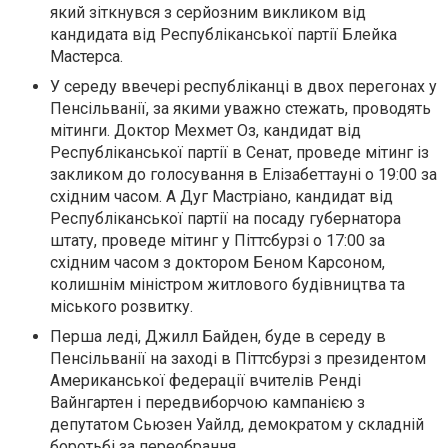
який зіткнувся з серйозним викликом від
кандидата від Республіканської партії Блейка
Мастерса.
У середу ввечері республіканці в двох перегонах у
Пенсільванії, за якими уважно стежать, проводять
мітинги. Доктор Мехмет Оз, кандидат від
Республіканської партії в Сенат, проведе мітинг із
закликом до голосування в Елізабеттауні о 19:00 за
східним часом. А Дуг Мастріано, кандидат від
Республіканської партії на посаду губернатора
штату, проведе мітинг у Піттсбурзі о 17:00 за
східним часом з доктором Беном Карсоном,
колишнім міністром житлового будівництва та
міського розвитку.
Перша леді, Джилл Байден, буде в середу в
Пенсільванії на заході в Піттсбурзі з президентом
Американської федерації вчителів Ренді
Вайнгартен і передвиборчою кампанією з
депутатом Сьюзен Уайлд, демократом у складній
боротьбі за переобрання.