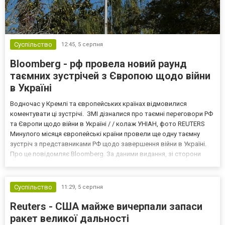
Суспільство
12:45,
5 серпня
Bloomberg - рф провела новий раунд
таємних зустрічей з Європою щодо війни
в Україні
Водночас у Кремлі та європейських країнах відмовилися
коментувати ці зустрічі. ЗМІ дізналися про таємні переговори РФ
та Європи щодо війни в Україні / / колаж УНІАН, фото REUTERS
Минулого місяця європейські країни провели ще одну таємну
зустріч з представниками РФ щодо завершення війни в Україні.
Про це повідомляє Bloomberg. За даними видання, зі сторони
Європи до цих переговорів долучилися колишні
високопосадовці Великої Британії, Франції, Німеччини та Р...
Суспільство
11:29,
5 серпня
Reuters - США майже вичерпали запаси
ракет великої дальності