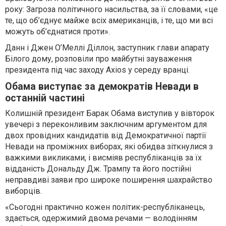
року: Загроза політичного насильства, за її словами, «це
те, що об’єднує майже всіх американців, і те, що ми всі
можуть об’єднатися проти».
Данн і Джен О’Меллі Діллон, заступник глави апарату
Білого дому, розповіли про майбутні зауваження
президента під час заходу Axios у середу вранці.
Обама виступає за демократів Невади в
останній частині
Колишній президент Барак Обама виступив у вівторок
увечері з переконливим заключним аргументом для
двох провідних кандидатів від Демократичної партії
Невади на проміжних виборах, які обидва зіткнулися з
важкими викликами, і висміяв республіканців за їх
відданість Дональду Дж. Трампу та його постійні
неправдиві заяви про широке поширення шахрайство
виборців.
«Сьогодні практично кожен політик-республіканець,
здається, одержимий двома речами — володінням