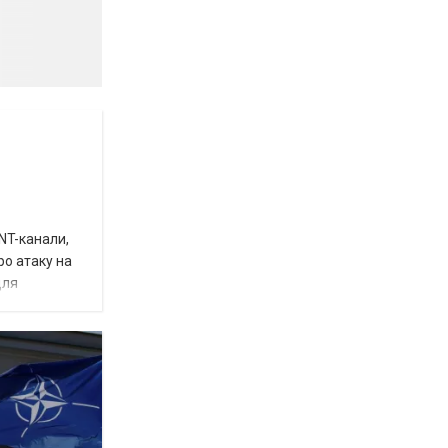
INT-канали,
ро атаку на
для