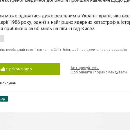
и екстреної медичної допомоги пройшли навчання щодо дій 
и може здаватися дуже реальним в Україні, країні, яка вс
рії 1986 року, однієї з найгірших ядерних катастроф в істор
приблизно за 60 миль на північ від Києва.
ть необхідний текст і натисніть Ctrl + Enter, щоб повідомити про це редакцію
Авторизуйтесь
,
Я рекомендую
щоб оцінити і порекомендувати
омендував
App