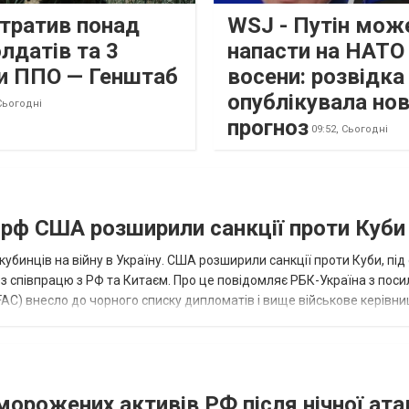
втратив понад
WSJ - Путін мож
лдатів та 3
напасти на НАТО
и ППО — Генштаб
восени: розвідк
опублікувала но
Сьогодні
прогноз
09:52,
Сьогодні
а рф США розширили санкції проти Куби
кубинців на війну в Україну. США розширили санкції проти Куби, пі
ез співпрацю з РФ та Китаєм. Про це повідомляє РБК-Україна з пос
AC) внесло до чорного списку дипломатів і вище військове керівни
аморожених активів РФ після нічної ата