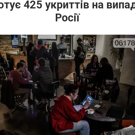
готує 425 укриттів на випа
Росії