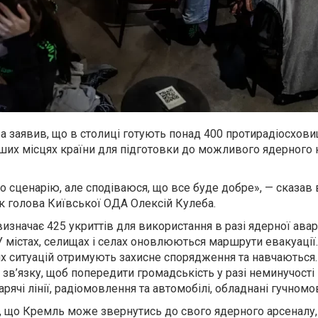
заявив, що в столиці готують понад 400 протирадіосховищ
ших місцях країни для підготовки до можливого ядерного 
о сценарію, але сподіваюся, що все буде добре», — сказав 
к голова Київської ОДА Олексій Кулеба.
изначає 425 укриттів для використання в разі ядерної авар
У містах, селищах і селах оновлюються маршрути евакуації.
х ситуацій отримують захисне спорядження та навчаються. 
зв’язку, щоб попередити громадськість у разі неминучості 
рячі лінії, радіомовлення та автомобілі, обладнані гучном
, що Кремль може звернутись до свого ядерного арсеналу, 