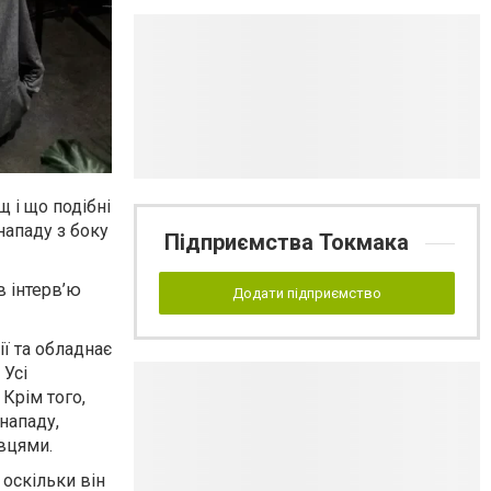
 і що подібні
нападу з боку
Підприємства Токмака
в інтерв’ю
Додати підприємство
ії та обладнає
 Усі
Крім того,
нападу,
овцями.
оскільки він