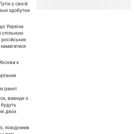
Путін у своїй
льні здобутки
 що Україна
зі спільною
 російських
а намагатися
Москви є
ортання
х ракет.
се, виведе з
 будуть
их двох
ії, повідомив