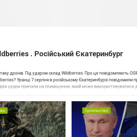
dberries . Російський Єкатеринбург
таку дронів. Під ударом склад Wildberries. Про це повідомляють OS
berries? Уранці 7 серпня в російському Єкатеринбурзі повідомили п
 два удари припали на приміщення, який може використовуватися 
тво
Суспільство