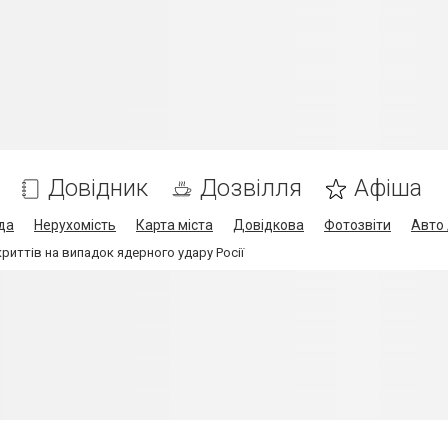
Довідник
Дозвілля
Афіша
да
Нерухомість
Карта міста
Довідкова
Фотозвіти
Авто 
криттів на випадок ядерного удару Росії