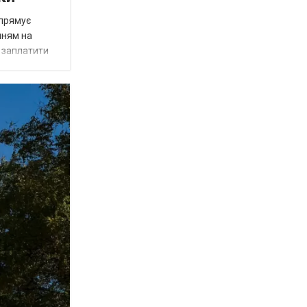
спрямує
нням на
є заплатити