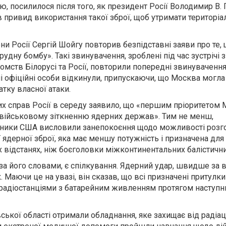
ю, посилилося після того, як президент Росії Володимир В. 
в привид використання такої зброї, щоб утримати територіа
ни Росії Сергій Шойгу повторив безпідставні заяви про те,
удну бомбу». Такі звинувачення, зроблені під час зустрічі 
омств Білорусі та Росії, повторили попередні звинувачення
дні офіційні особи відкинули, припускаючи, що Москва могл
атку власної атаки.
их справ Росії в середу заявило, що «першим пріоритетом 
 військовому зіткненню ядерних держав». Тим не менш,
вники США висловили занепокоєння щодо можливості розг
 ядерної зброї, яка має меншу потужність і призначена для
відстанях, ніж боєголовки міжконтинентальних балістични
за його словами, є спілкування. Ядерний удар, швидше за в
 Маючи це на увазі, він сказав, що всі призначені притулки
радіостанціями з батарейним живленням протягом наступн
вської області отримали обладнання, яке захищає від радіац