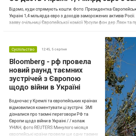
Відомо, куди спрямують кошти. Фото: Президентка Європейсько
Україні 1,4 мільярда євро з доходів заморожених активів Росі
заяву очільниці Європейської комісії Урсули фон дер Ляєн та п
за руйнування Урсула фон дер Ляєн заявила, що ЄС надасть У..
Суспільство
12:45,
5 серпня
Bloomberg - рф провела
новий раунд таємних
зустрічей з Європою
щодо війни в Україні
Водночас у Кремлі та європейських країнах
відмовилися коментувати ці зустрічі. ЗМІ
дізналися про таємні переговори РФ та
Європи щодо війни в Україні / / колаж
УНІАН, фото REUTERS Минулого місяця
європейські країни провели ще одну таємну