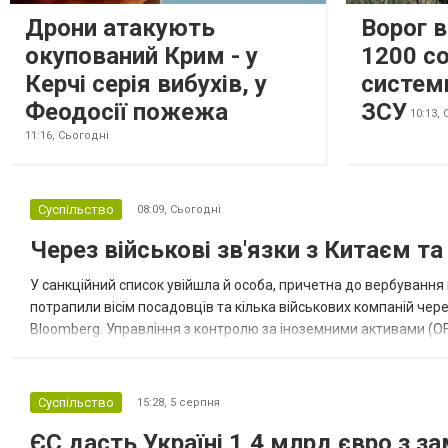
Дрони атакують
Ворог 
окупований Крим - у
1200 со
Керчі серія вибухів, у
систем
Феодосії пожежа
ЗСУ
10:13,
11:16,
Сьогодні
Суспільство
08:09,
Сьогодні
Через військові зв'язки з Китаєм т
У санкційний список увійшла й особа, причетна до вербування 
потрапили вісім посадовців та кілька військових компаній чер
Bloomberg. Управління з контролю за іноземними активами (OF
Зокрема, під обмеження потрапили військовий аташе Ку...
Суспільство
15:28,
5 серпня
ЄС дасть Україні 1,4 млрд євро з з