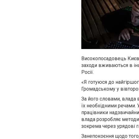
Високопосадовець Києва 
заходи вживаються в ін
Росії.
«Я готуюся до найгіршог
Громадському у вівторо
За його словами, влада в
їх необхідними речами. 
працівники надзвичайни
влада розробляє методи 
зокрема через урядові га
Занепокоєння щодо того