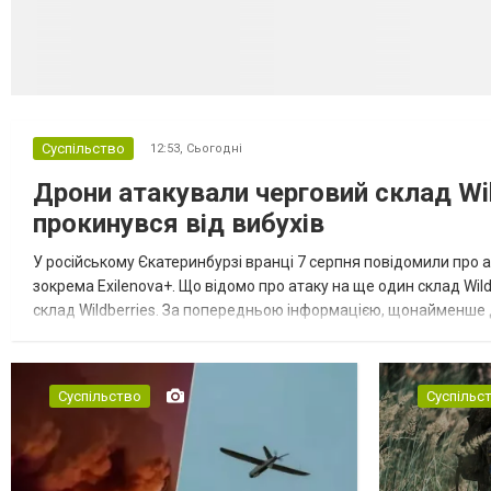
Суспільство
12:53,
Сьогодні
Дрони атакували черговий склад Wil
прокинувся від вибухів
У російському Єкатеринбурзі вранці 7 серпня повідомили про а
зокрема Exilenova+. Що відомо про атаку на ще один склад Wild
склад Wildberries. За попередньою інформацією, щонайменше
посилення російської армії. Росіяни втікають зі складу після а...
Суспільство
Суспільс