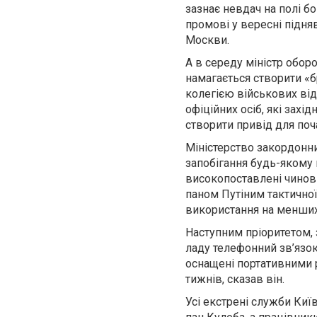
зазнає невдач на полі бо
промові у вересні підня
Москви.
А в середу міністр оборо
намагається створити «бр
колегією військових від
офіційних осіб, які захі
створити привід для поч
Міністерство закордонн
запобігання будь-якому
високопоставлені чино
паном Путіним тактичної
використання на менших 
Наступним пріоритетом, 
ладу телефонний зв’язок.
оснащені портативними 
тижнів, сказав він.
Усі екстрені служби Киї