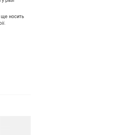
у разі
е ще носить
ії.