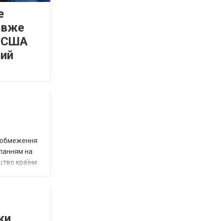
е
 вже
а США
вий
д обмеження
иланням на
цтво країни.
ки