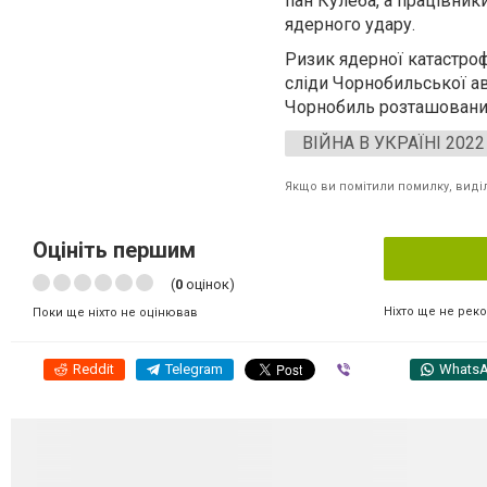
пан Кулеба, а працівник
ядерного удару.
Ризик ядерної катастроф
сліди Чорнобильської ава
Чорнобиль розташований 
ВІЙНА В УКРАЇНІ 2022
Якщо ви помітили помилку, виділі
Оцініть першим
(
0
оцінок)
Ніхто ще не рек
Поки ще ніхто не оцінював
Reddit
Telegram
Viber
Whats