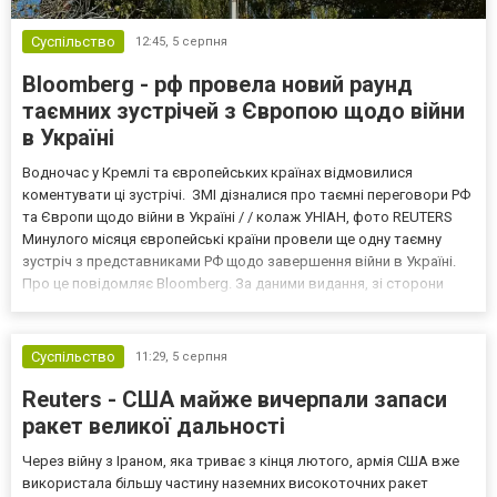
Суспільство
12:45,
5 серпня
Bloomberg - рф провела новий раунд
таємних зустрічей з Європою щодо війни
в Україні
Водночас у Кремлі та європейських країнах відмовилися
коментувати ці зустрічі. ЗМІ дізналися про таємні переговори РФ
та Європи щодо війни в Україні / / колаж УНІАН, фото REUTERS
Минулого місяця європейські країни провели ще одну таємну
зустріч з представниками РФ щодо завершення війни в Україні.
Про це повідомляє Bloomberg. За даними видання, зі сторони
Європи до цих переговорів долучилися колишні
високопосадовці Великої Британії, Франції, Німеччини та Р...
Суспільство
11:29,
5 серпня
Reuters - США майже вичерпали запаси
ракет великої дальності
Через війну з Іраном, яка триває з кінця лютого, армія США вже
використала більшу частину наземних високоточних ракет