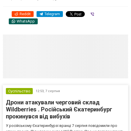
Reddit
Telegram
Viber
WhatsApp
Суспільство
12:53,
7 серпня
Дрони атакували черговий склад
Wildberries . Російський Єкатеринбург
прокинувся від вибухів
У російському Єкатеринбурзі вранці 7 серпня повідомили про