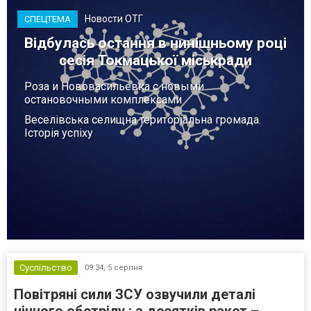
Новости ОТГ
СПЕЦТЕМА
Відбулась остання в нинішньому році
сесія Токмацької міськради
Роза и Нововасильевка с новыми
остановочными комплексами
Веселівська селищна територіальна громада.
Історія успіху
Суспільство
09:34,
5 серпня
Повітряні сили ЗСУ озвучили деталі
нічного обстрілу : з десятків ракет –