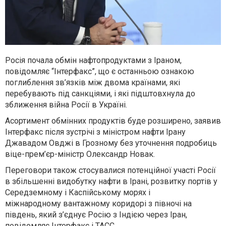
Росія почала обмін нафтопродуктами з Іраном,
повідомляє “Інтерфакс”, що є останньою ознакою
поглиблення зв’язків між двома країнами, які
перебувають під санкціями, і які підштовхнула до
зближення війна Росії в Україні.
Асортимент обмінних продуктів буде розширено, заявив
Інтерфакс після зустрічі з міністром нафти Ірану
Джавадом Овджі в Грозному без уточнення подробиць
віце-прем’єр-міністр Олександр Новак.
Переговори також стосувалися потенційної участі Росії
в збільшенні видобутку нафти в Ірані, розвитку портів у
Середземному і Каспійському морях і
міжнародному вантажному коридорі з півночі на
південь, який з’єднує Росію з Індією через Іран,
повідомляє Інтерфакс і ТАСС.