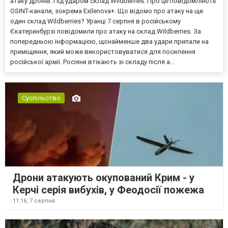
атаку дронів. Під ударом склад Wildberries. Про це повідомляють
OSINT-канали, зокрема Exilenova+. Що відомо про атаку на ще
один склад Wildberries? Уранці 7 серпня в російському
Єкатеринбурзі повідомили про атаку на склад Wildberries. За
попередньою інформацією, щонайменше два удари припали на
приміщення, який може використовуватися для посилення
російської армії. Росіяни втікають зі складу після а...
Суспільство
Дрони атакують окупований Крим - у
Керчі серія вибухів, у Феодосії пожежа
11:16,
7 серпня