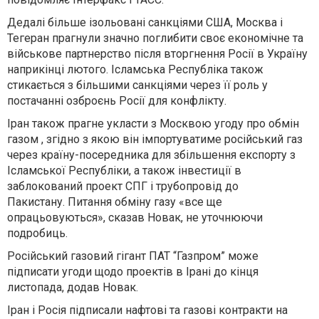
Дедалі більше ізольовані санкціями США, Москва і
Тегеран прагнули значно поглибити своє економічне та
військове партнерство після вторгнення Росії в Україну
наприкінці лютого. Ісламська Республіка також
стикається з більшими санкціями через її роль у
постачанні озброєнь Росії для конфлікту.
Іран також прагне укласти з Москвою угоду про обмін
газом , згідно з якою він імпортуватиме російський газ
через країну-посередника для збільшення експорту з
Ісламської Республіки, а також інвестиції в
заблокований проект СПГ і трубопровід до
Пакистану. Питання обміну газу «все ще
опрацьовуються», сказав Новак, не уточнюючи
подробиць.
Російський газовий гігант ПАТ “Газпром” може
підписати угоди щодо проектів в Ірані до кінця
листопада, додав Новак.
Іран і Росія підписали нафтові та газові контракти на