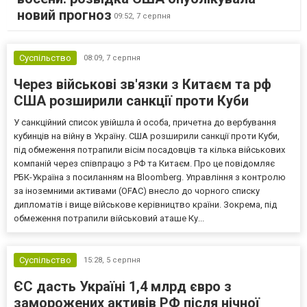
новий прогноз
09:52,
7 серпня
Суспільство
08:09,
7 серпня
Через військові зв'язки з Китаєм та рф
США розширили санкції проти Куби
У санкційний список увійшла й особа, причетна до вербування
кубинців на війну в Україну. США розширили санкції проти Куби,
під обмеження потрапили вісім посадовців та кілька військових
компаній через співпрацю з РФ та Китаєм. Про це повідомляє
РБК-Україна з посиланням на Bloomberg. Управління з контролю
за іноземними активами (OFAC) внесло до чорного списку
дипломатів і вище військове керівництво країни. Зокрема, під
обмеження потрапили військовий аташе Ку...
Суспільство
15:28,
5 серпня
ЄС дасть Україні 1,4 млрд євро з
заморожених активів РФ після нічної