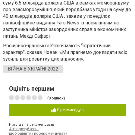
суму 6,5 мільярда доларів США в рамках меморандуму
про взаєморозуміння, який передбачає угоди на суму до
40 мільярдів доларів США , заявив у понеділок
напівофіційне видання Fars News із посиланням на
заступника міністра закордонних справ з економічних
питань Мехді Сафарі.
Російсько-іранські зв’язки мають “стратегічний
характер”, сказав Новак. «Ми прагнемо докладати всіх
зусиль для розвитку цих відносин».
ВІЙНА В УКРАЇНІ 2022
Оцініть першим
(
0
оцінок)
Я рекомендую
Ніхто ще не рекомендував
Авторизуйтесь
,
щоб оцінити і порекомендувати