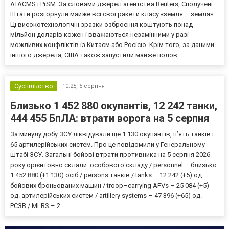
ATACMS і PrSM. За словами джерел агентства Reuters, Сполучені
Штати розгорнули майже всі свої ракети класу «земля – земля».
Ці високотехнологічні зразки озброєння коштують понад
мільйон доларів кожен і вважаються незамінними у разі
можливих конфліктів із Китаєм або Росією. Крім того, за даними
іншого джерела, США також запустили майже полов...
Суспільство
10:25,
5 серпня
Близько 1 452 880 окупантів, 12 242 танки,
444 455 БпЛА: втрати ворога на 5 серпня
За минулу добу ЗСУ ліквідували ще 1 130 окупантів, пʼять танків і
65 артилерійських систем. Про це повідомили у Генеральному
штабі ЗСУ. Загальні бойові втрати противника на 5 серпня 2026
року орієнтовно склали: особового складу / personnel – близько
1 452 880 (+1 130) осіб / persons танків / tanks – 12 242 (+5) од.
бойових броньованих машин / troop–carrying AFVs – 25 084 (+5)
од. артилерійських систем / artillery systems – 47 396 (+65) од.
РСЗВ / MLRS – 2...