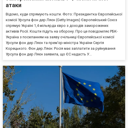
атаки
Відомо, куди спрямують кошти. Фото: Президентка Європейської
комісії Урсула фон дер Ляєн (Getty Images) Європейський Союз
спрямує Україні 1,4 мільярда євро з доходів заморожених
активів Росії. Кошти підуть на оборону. Про це повідомляє РБК-
Україна з посиланням на заяву очільниці Європейської комісії
Урсули фон дер Ляєн та прем'єр-міністра України Сергія
Корецького. Фон дер Ляєн: Росія має заплатити за руйнування
Урсула фон дер Ляєн заявила, що ЄС надасть У...