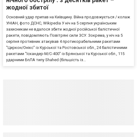
жодної збитої
Основний удар припав на Київщину. Війна продовжується / колаж
УНІАН, фото ДСНС, Wikipedia У ніч на 5 серпня українським
захисникам не вдалося збити жодної російської балістичної
ракети, повідомляють Повітряні сили ЗСУ. Зокрема, у ніч на 5
серпня противник атакував 4 протикорабельними ракетами
"Циркон/Онікс" із Курської та Ростовської обл., 24 балістичними
ракетами "Іскандер-М/С-400" із Брянської та Курської обл., 115
ударними БпЛА типу Shahed (більшість із...