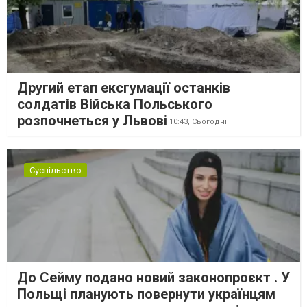
Другий етап ексгумації останків
солдатів Війська Польського
розпочнеться у Львові
10:43,
Сьогодні
Суспільство
До Сейму подано новий законопроєкт . У
Польщі планують повернути українцям