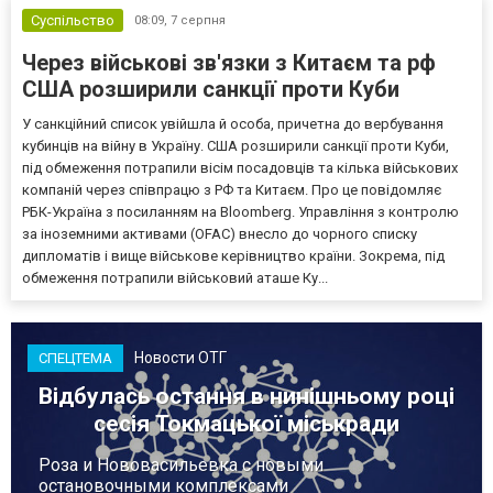
Суспільство
08:09,
7 серпня
Через військові зв'язки з Китаєм та рф
США розширили санкції проти Куби
У санкційний список увійшла й особа, причетна до вербування
кубинців на війну в Україну. США розширили санкції проти Куби,
під обмеження потрапили вісім посадовців та кілька військових
компаній через співпрацю з РФ та Китаєм. Про це повідомляє
РБК-Україна з посиланням на Bloomberg. Управління з контролю
за іноземними активами (OFAC) внесло до чорного списку
дипломатів і вище військове керівництво країни. Зокрема, під
обмеження потрапили військовий аташе Ку...
Новости ОТГ
СПЕЦТЕМА
Відбулась остання в нинішньому році
сесія Токмацької міськради
Роза и Нововасильевка с новыми
остановочными комплексами