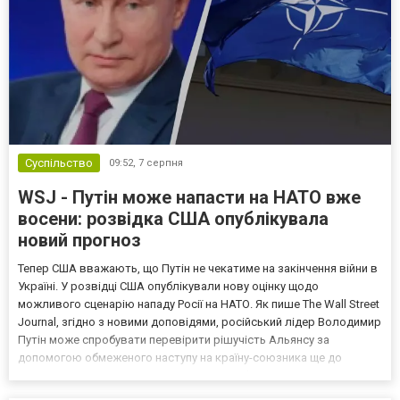
Суспільство
09:52,
7 серпня
WSJ - Путін може напасти на НАТО вже
восени: розвідка США опублікувала
новий прогноз
Тепер США вважають, що Путін не чекатиме на закінчення війни в
Україні. У розвідці США опублікували нову оцінку щодо
можливого сценарію нападу Росії на НАТО. Як пише The Wall Street
Journal, згідно з новими доповідями, російський лідер Володимир
Путін може спробувати перевірити рішучість Альянсу за
допомогою обмеженого наступу на країну-союзника ще до
закінчення війни в Україні. Ці нові оцінки з’явилися на тлі нестачі
деяких критично важливих боєприпасів,...