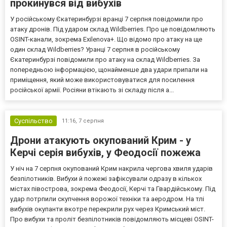
прокинувся від вибухів
У російському Єкатеринбурзі вранці 7 серпня повідомили про
атаку дронів. Під ударом склад Wildberries. Про це повідомляють
OSINT-канали, зокрема Exilenova+. Що відомо про атаку на ще
один склад Wildberries? Уранці 7 серпня в російському
Єкатеринбурзі повідомили про атаку на склад Wildberries. За
попередньою інформацією, щонайменше два удари припали на
приміщення, який може використовуватися для посилення
російської армії. Росіяни втікають зі складу після а...
Суспільство
11:16,
7 серпня
Дрони атакують окупований Крим - у
Керчі серія вибухів, у Феодосії пожежа
У ніч на 7 серпня окупований Крим накрила чергова хвиля ударів
безпілотників. Вибухи й пожежі зафіксували одразу в кількох
містах півострова, зокрема Феодосії, Керчі та Гвардійському. Під
удар потрпили скупчення ворожої техніки та аеродром. На тлі
вибухів окупанти вкотре перекрили рух через Кримський міст.
Про вибухи та проліт безпілотників повідомляють місцеві OSINT-