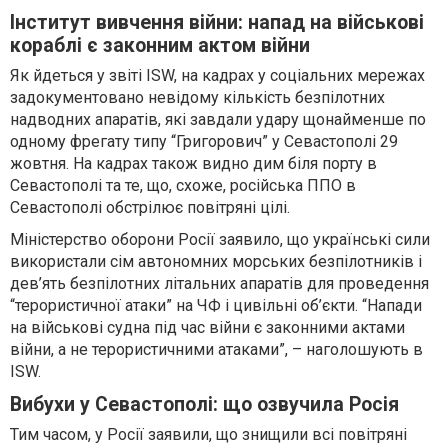
Інститут вивчення війни: напад на військові
кораблі є законним актом війни
Як йдеться у звіті ISW, на кадрах у соціальних мережах
задокументовано невідому кількість безпілотних
надводних апаратів, які завдали удару щонайменше по
одному фрегату типу “Григорович” у Севастополі 29
жовтня. На кадрах також видно дим біля порту в
Севастополі та те, що, схоже, російська ППО в
Севастополі обстрілює повітряні цілі.
Міністерство оборони Росії заявило, що українські сили
використали сім автономних морських безпілотників і
дев’ять безпілотних літальних апаратів для проведення
“терористичної атаки” на ЧФ і цивільні об’єкти. “Напади
на військові судна під час війни є законними актами
війни, а не терористичними атаками”, – наголошують в
ISW.
Вибухи у Севастополі: що озвучила Росія
Тим часом, у Росії заявили, що знищили всі повітряні