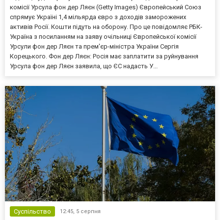
комісії Урсула фон дер Ляєн (Getty Images) Європейський Союз
спрямує Україні 1,4 мільярда євро з доходів заморожених
активів Росії. Кошти підуть на оборону. Про це повідомляє РБК-
Україна з посиланням на заяву очільниці Європейської комісії
Урсули фон дер Ляєн та прем'єр-міністра України Сергія
Корецького. Фон дер Ляєн: Росія має заплатити за руйнування
Урсула фон дер Ляєн заявила, що ЄС надасть У...
Суспільство
12:45,
5 серпня