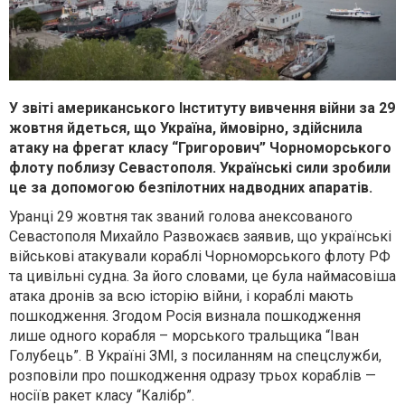
У звіті американського Інституту вивчення війни за 29
жовтня йдеться, що Україна, ймовірно, здійснила
атаку на фрегат класу “Григорович” Чорноморського
флоту поблизу Севастополя. Українські сили зробили
це за допомогою безпілотних надводних апаратів.
Уранці 29 жовтня так званий голова анексованого
Севастополя Михайло Развожаєв заявив, що українські
військові атакували кораблі Чорноморського флоту РФ
та цивільні судна. За його словами, це була наймасовіша
атака дронів за всю історію війни, і кораблі мають
пошкодження. Згодом Росія визнала пошкодження
лише одного корабля – морського тральщика “Іван
Голубець”. В Україні ЗМІ, з посиланням на спецслужби,
розповіли про пошкодження одразу трьох кораблів —
носіїв ракет класу “Калібр”.