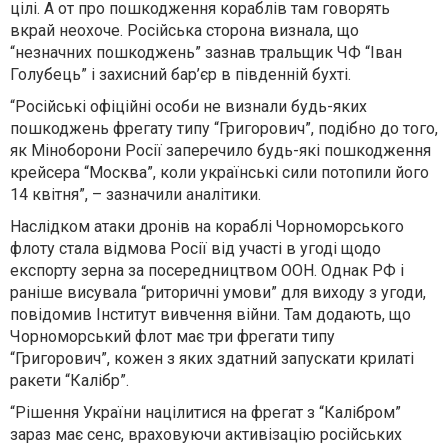
цілі. А от про пошкодження кораблів там говорять
вкрай неохоче. Російська сторона визнала, що
“незначних пошкоджень” зазнав тральщик ЧФ “Іван
Голубець” і захисний бар’єр в південній бухті.
“Російські офіційні особи не визнали будь-яких
пошкоджень фрегату типу “Григорович”, подібно до того,
як Міноборони Росії заперечило будь-які пошкодження
крейсера “Москва”, коли українські сили потопили його
14 квітня”, – зазначили аналітики.
Наслідком атаки дронів на кораблі Чорноморського
флоту стала відмова Росії від участі в угоді щодо
експорту зерна за посередництвом ООН. Однак РФ і
раніше висувала “риторичні умови” для виходу з угоди,
повідомив Інститут вивчення війни. Там додають, що
Чорноморський флот має три фрегати типу
“Григорович”, кожен з яких здатний запускати крилаті
ракети “Калібр”.
“Рішення України націлитися на фрегат з “Калібром”
зараз має сенс, враховуючи активізацію російських