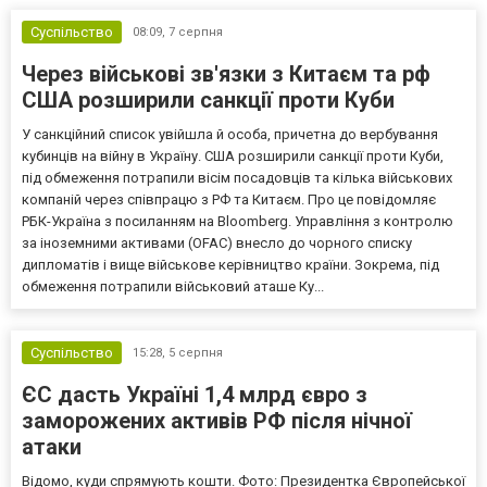
Суспільство
08:09,
7 серпня
Через військові зв'язки з Китаєм та рф
США розширили санкції проти Куби
У санкційний список увійшла й особа, причетна до вербування
кубинців на війну в Україну. США розширили санкції проти Куби,
під обмеження потрапили вісім посадовців та кілька військових
компаній через співпрацю з РФ та Китаєм. Про це повідомляє
РБК-Україна з посиланням на Bloomberg. Управління з контролю
за іноземними активами (OFAC) внесло до чорного списку
дипломатів і вище військове керівництво країни. Зокрема, під
обмеження потрапили військовий аташе Ку...
Суспільство
15:28,
5 серпня
ЄС дасть Україні 1,4 млрд євро з
заморожених активів РФ після нічної
атаки
Відомо, куди спрямують кошти. Фото: Президентка Європейської