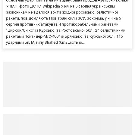
Основний удар припав на Київщину. Війна продовжується / колаж
УНІАН, фото ДСНС, Wikipedia У ніч на 5 серпня українським
захисникам не вдалося збити жодної російської балістичної
ракети, повідомляють Повітряні сили ЗСУ. Зокрема, у ніч на 5
серпня противник атакував 4 протикорабельними ракетами
"Циркон/Онікс" із Курської та Ростовської обл., 24 балістичними
ракетами "Іскандер-М/С-400" із Брянської та Курської обл., 115
ударними БпЛА типу Shahed (більшість із...