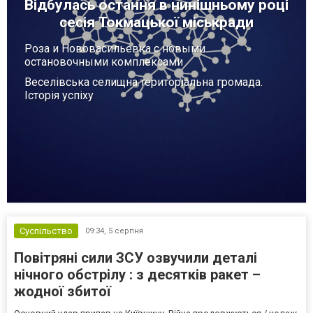
Відбулась остання в нинішньому році
сесія Токмацької міськради
Роза и Нововасильевка с новыми
остановочными комплексами
Веселівська селищна територіальна громада.
Історія успіху
Суспільство
09:34,
5 серпня
Повітряні сили ЗСУ озвучили деталі
нічного обстрілу : з десятків ракет –
жодної збитої