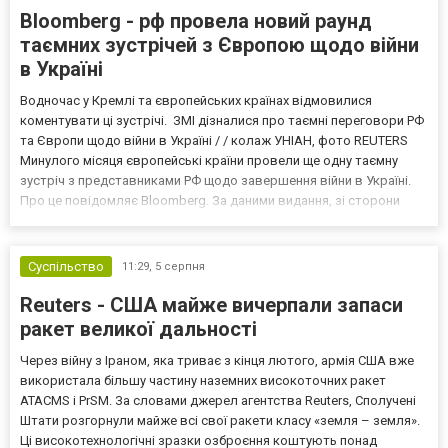
Bloomberg - рф провела новий раунд
таємних зустрічей з Європою щодо війни
в Україні
Водночас у Кремлі та європейських країнах відмовилися
коментувати ці зустрічі. ЗМІ дізналися про таємні переговори РФ
та Європи щодо війни в Україні / / колаж УНІАН, фото REUTERS
Минулого місяця європейські країни провели ще одну таємну
зустріч з представниками РФ щодо завершення війни в Україні.
Про це повідомляє Bloomberg. За даними видання, зі сторони
Європи до цих переговорів долучилися колишні
високопосадовці Великої Британії, Франції, Німеччини та Р...
Суспільство
11:29,
5 серпня
Reuters - США майже вичерпали запаси
ракет великої дальності
Через війну з Іраном, яка триває з кінця лютого, армія США вже
використала більшу частину наземних високоточних ракет
ATACMS і PrSM. За словами джерел агентства Reuters, Сполучені
Штати розгорнули майже всі свої ракети класу «земля – земля».
Ці високотехнологічні зразки озброєння коштують понад