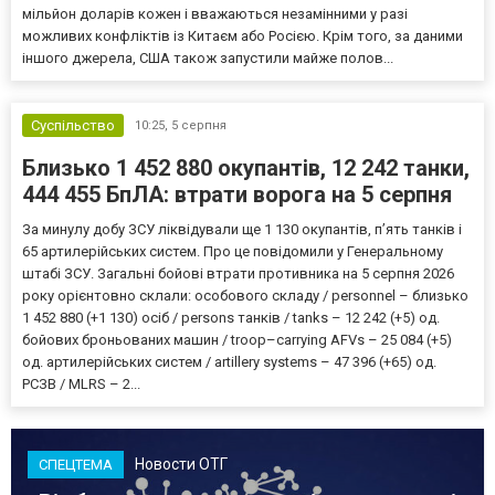
мільйон доларів кожен і вважаються незамінними у разі
можливих конфліктів із Китаєм або Росією. Крім того, за даними
іншого джерела, США також запустили майже полов...
Суспільство
10:25,
5 серпня
Близько 1 452 880 окупантів, 12 242 танки,
444 455 БпЛА: втрати ворога на 5 серпня
За минулу добу ЗСУ ліквідували ще 1 130 окупантів, пʼять танків і
65 артилерійських систем. Про це повідомили у Генеральному
штабі ЗСУ. Загальні бойові втрати противника на 5 серпня 2026
року орієнтовно склали: особового складу / personnel – близько
1 452 880 (+1 130) осіб / persons танків / tanks – 12 242 (+5) од.
бойових броньованих машин / troop–carrying AFVs – 25 084 (+5)
од. артилерійських систем / artillery systems – 47 396 (+65) од.
РСЗВ / MLRS – 2...
Новости ОТГ
СПЕЦТЕМА