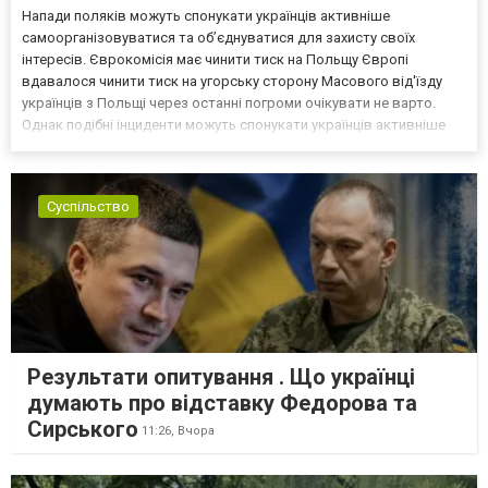
Напади поляків можуть спонукати українців активніше
самоорганізовуватися та об’єднуватися для захисту своїх
інтересів. Єврокомісія має чинити тиск на Польщу Європі
вдавалося чинити тиск на угорську сторону Масового від'їзду
українців з Польщі через останні погроми очікувати не варто.
Однак подібні інциденти можуть спонукати українців активніше
самоорганізовуватися та об’єднуватися для захисту своїх
інтересів. Таку думку висловив директор Центру досліджень...
Суспільство
Результати опитування . Що українці
думають про відставку Федорова та
Сирського
11:26,
Вчора