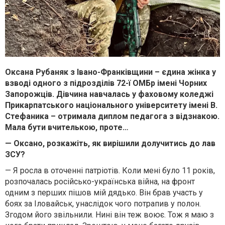
Оксана Рубаняк з Івано-Франківщини – єдина жінка у
взводі одного з підрозділів 72-ї ОМБр імені Чорних
Запорожців. Дівчина навчалась у фаховому коледжі
Прикарпатського національного університету імені В.
Стефаника – отримала диплом педагога з відзнакою.
Мала бути вчителькою, проте…
— Оксано, розкажіть, як вирішили долучитись до лав
ЗСУ?
— Я росла в оточенні патріотів. Коли мені було 11 років,
розпочалась російсько-українська війна, на фронт
одним з перших пішов мій дядько. Він брав участь у
боях за Іловайськ, унаслідок чого потрапив у полон.
Згодом його звільнили. Нині він теж воює. Тож я маю з