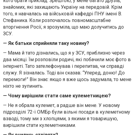
кого брати приклад. Зрештою, у мене багато друзів,
знайомих, які захищають Україну на передовій. Крім
того, я навчалась на військовій кафедрі ПНУ імені В.
Стефаника. Коли розпочалось повномасштабне
вторгнення Росії, я зрозуміла, що маю долучитись до
ЗСУ.
— Як батьки сприйняли таку новину?
— Мама й тато дізнались, що я у ЗСУ, приблизно через
два місяці. Їм розповіли родичі, які побачили моє фото в
інтернеті. Тато зателефонував і перепитав, чи справді
служу. Я зізналась. Тоді він сказав: “Уперед, доню! До
перемоги!” Він знає: якщо я вже щось задумала, то мене
ніхто не зупинить.
— Чому вирішили стати саме кулеметницею?
— Не я обрала кулемет, а радше він мене. У новому
підрозділі 72-ї ОМБр були вільні посади в кулеметному
взводі, тому ми з хлопцями, з якими я товаришую,
вирішили стати кулеметниками.
— Як вчились стріляти?