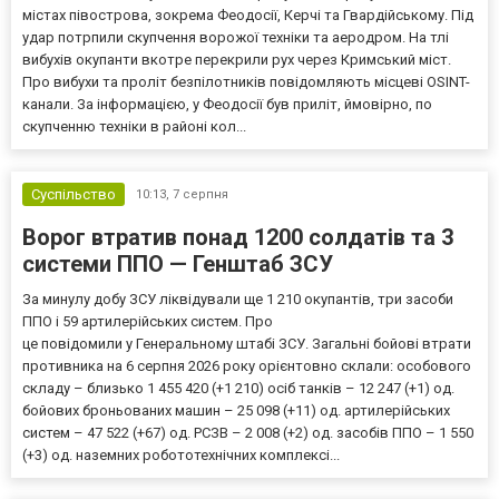
містах півострова, зокрема Феодосії, Керчі та Гвардійському. Під
удар потрпили скупчення ворожої техніки та аеродром. На тлі
вибухів окупанти вкотре перекрили рух через Кримський міст.
Про вибухи та проліт безпілотників повідомляють місцеві OSINT-
канали. За інформацією, у Феодосії був приліт, ймовірно, по
скупченню техніки в районі кол...
Суспільство
10:13,
7 серпня
Ворог втратив понад 1200 солдатів та 3
системи ППО — Генштаб ЗСУ
За минулу добу ЗСУ ліквідували ще 1 210 окупантів, три засоби
ППО і 59 артилерійських систем. Про
це повідомили у Генеральному штабі ЗСУ. Загальні бойові втрати
противника на 6 серпня 2026 року орієнтовно склали: особового
складу – близько 1 455 420 (+1 210) осіб танків – 12 247 (+1) од.
бойових броньованих машин – 25 098 (+11) од. артилерійських
систем – 47 522 (+67) од. РСЗВ – 2 008 (+2) од. засобів ППО – 1 550
(+3) од. наземних робототехнічних комплексі...