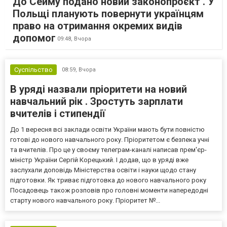
До Сейму подано новий законопроєкт . У
Польщі планують повернути українцям
право на отримання окремих видів
допомог
09:48,
Вчора
Суспільство
08:59,
Вчора
В уряді назвали пріоритети на новий
навчальний рік . Зростуть зарплати
вчителів і стипендії
До 1 вересня всі заклади освіти України мають бути повністю
готові до нового навчального року. Пріоритетом є безпека учні
та вчителів. Про це у своєму телеграм-каналі написав прем'єр-
міністр України Сергій Корецький. І додав, що в уряді вже
заслухали доповідь Міністерства освіти і науки щодо стану
підготовки. Як триває підготовка до нового навчального року
Посадовець також розповів про головні моменти напередодні
старту нового навчального року. Пріоритет №...