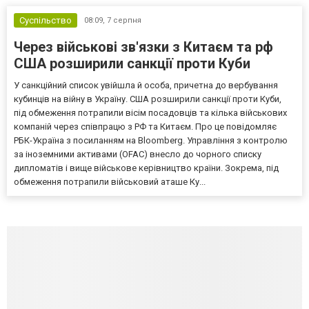
Суспільство
08:09,
7 серпня
Через військові зв'язки з Китаєм та рф
США розширили санкції проти Куби
У санкційний список увійшла й особа, причетна до вербування
кубинців на війну в Україну. США розширили санкції проти Куби,
під обмеження потрапили вісім посадовців та кілька військових
компаній через співпрацю з РФ та Китаєм. Про це повідомляє
РБК-Україна з посиланням на Bloomberg. Управління з контролю
за іноземними активами (OFAC) внесло до чорного списку
дипломатів і вище військове керівництво країни. Зокрема, під
обмеження потрапили військовий аташе Ку...