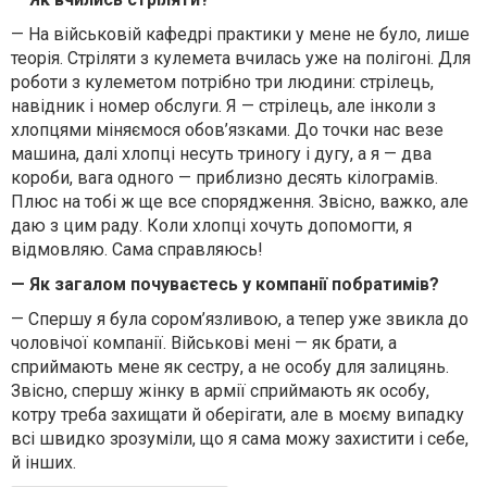
— На військовій кафедрі практики у мене не було, лише
теорія. Стріляти з кулемета вчилась уже на полігоні. Для
роботи з кулеметом потрібно три людини: стрілець,
навідник і номер обслуги. Я — стрілець, але інколи з
хлопцями міняємося обов’язками. До точки нас везе
машина, далі хлопці несуть триногу і дугу, а я — два
короби, вага одного — приблизно десять кілограмів.
Плюс на тобі ж ще все спорядження. Звісно, важко, але
даю з цим раду. Коли хлопці хочуть допомогти, я
відмовляю. Сама справляюсь!
— Як загалом почуваєтесь у компанії побратимів?
— Спершу я була сором’язливою, а тепер уже звикла до
чоловічої компанії. Військові мені — як брати, а
сприймають мене як сестру, а не особу для залицянь.
Звісно, спершу жінку в армії сприймають як особу,
котру треба захищати й оберігати, але в моєму випадку
всі швидко зрозуміли, що я сама можу захистити і себе,
й інших.