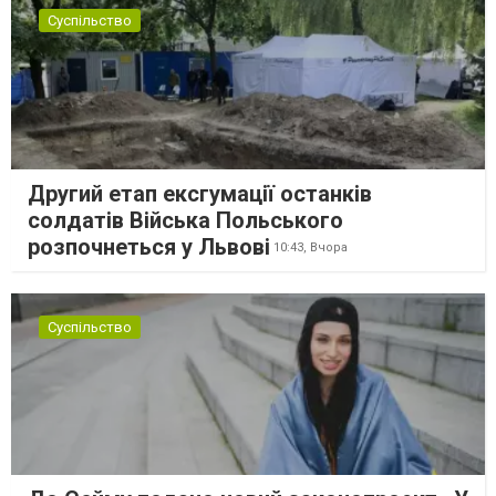
Суспільство
Другий етап ексгумації останків
солдатів Війська Польського
розпочнеться у Львові
10:43,
Вчора
Суспільство