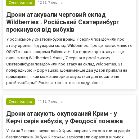
Суспільство
12:53,
7 серпня
Дрони атакували черговий склад
Wildberries . Російський Єкатеринбург
прокинувся від вибухів
У російському Єкатеринбурзі вранці 7 серпня повідомили про
атаку дронів. Під ударом склад Wildberries. Про це повідомляють
OSINT-канали, зокрема Exilenova+. Що відомо про атаку на ще
один склад Wildberries? Уранці 7 серпня в російському
Єкатеринбурзі повідомили про атаку на склад Wildberries. За
попередньою інформацією, щонайменше два удари припали на
приміщення, який може використовуватися для посилення
російської армії. Росіяни втікають зі складу після а...
Суспільство
11:16,
7 серпня
Дрони атакують окупований Крим - у
Керчі серія вибухів, у Феодосії пожежа
У ніч на 7 серпня окупований Крим накрила чергова хвиля ударів
безпілотників. Вибухи й пожежі зафіксували одразу в кількох