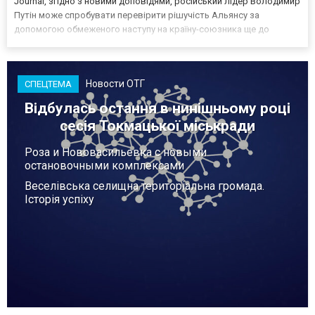
Journal, згідно з новими доповідями, російський лідер Володимир
Путін може спробувати перевірити рішучість Альянсу за
допомогою обмеженого наступу на країну-союзника ще до
закінчення війни в Україні. Ці нові оцінки з’явилися на тлі нестачі
деяких критично важливих боєприпасів,...
Новости ОТГ
СПЕЦТЕМА
Відбулась остання в нинішньому році
сесія Токмацької міськради
Роза и Нововасильевка с новыми
остановочными комплексами
Веселівська селищна територіальна громада.
Історія успіху