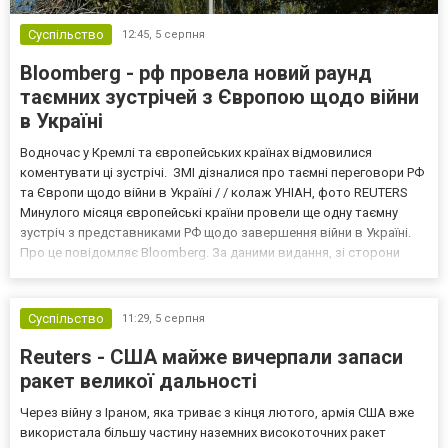
Суспільство
12:45,
5 серпня
Bloomberg - рф провела новий раунд
таємних зустрічей з Європою щодо війни
в Україні
Водночас у Кремлі та європейських країнах відмовилися
коментувати ці зустрічі. ЗМІ дізналися про таємні переговори РФ
та Європи щодо війни в Україні / / колаж УНІАН, фото REUTERS
Минулого місяця європейські країни провели ще одну таємну
зустріч з представниками РФ щодо завершення війни в Україні.
Про це повідомляє Bloomberg. За даними видання, зі сторони
Європи до цих переговорів долучилися колишні
високопосадовці Великої Британії, Франції, Німеччини та Р...
Суспільство
11:29,
5 серпня
Reuters - США майже вичерпали запаси
ракет великої дальності
Через війну з Іраном, яка триває з кінця лютого, армія США вже
використала більшу частину наземних високоточних ракет