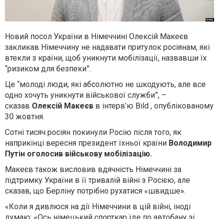
Новий посол України в Німеччині Олексій Макеєв
закликав Німеччину не надавати притулок росіянам, які
втекли з країни, щоб уникнути мобілізації, назвавши їх
“ризиком для безпеки”.
Це “молоді люди, які абсолютно не шкодують, але все
одно хочуть уникнути військової служби”, –
сказав
Олексій Макеєв
в інтерв’ю Bild , опублікованому
30 жовтня.
Сотні тисяч росіян покинули Росію після того, як
наприкінці вересня президент їхньої країни
Володимир
Путін оголосив військову мобілізацію.
Макеєв також висловив вдячність Німеччині за
підтримку України в її тривалій війні з Росією, але
сказав, що Берліну потрібно рухатися «швидше».
«Коли я дивлюся на дії Німеччини в цій війні, іноді
думаю: «Ось німецький спорткар їде по автобану зі