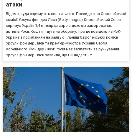
атаки
Відомо, куди спрямують кошти. Фото: Президентка Європейської
комісії Урсула фон дер Ляєн (Getty Images) Європейський Союз
спрямує Україні 1,4 мільярда євро з доходів заморожених
активів Росії. Кошти підуть на оборону. Про це повідомляє РБК-
Україна з посиланням на заяву очільниці Європейської комісії
Урсули фон дер Ляєн та прем'єр-міністра України Сергія
Корецького. Фон дер Ляєн: Росія має заплатити за руйнування
Урсула фон дер Ляєн заявила, що ЄС надасть У...