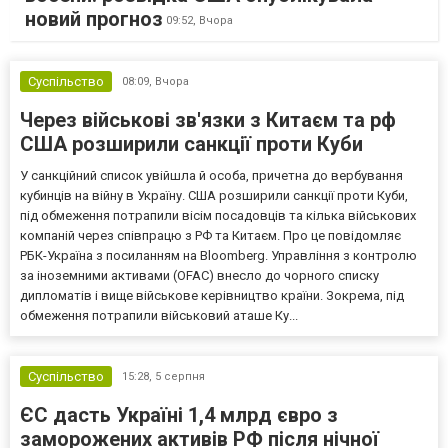
новий прогноз
09:52,
Вчора
Суспільство
08:09,
Вчора
Через військові зв'язки з Китаєм та рф
США розширили санкції проти Куби
У санкційний список увійшла й особа, причетна до вербування
кубинців на війну в Україну. США розширили санкції проти Куби,
під обмеження потрапили вісім посадовців та кілька військових
компаній через співпрацю з РФ та Китаєм. Про це повідомляє
РБК-Україна з посиланням на Bloomberg. Управління з контролю
за іноземними активами (OFAC) внесло до чорного списку
дипломатів і вище військове керівництво країни. Зокрема, під
обмеження потрапили військовий аташе Ку...
Суспільство
15:28,
5 серпня
ЄС дасть Україні 1,4 млрд євро з
заморожених активів РФ після нічної