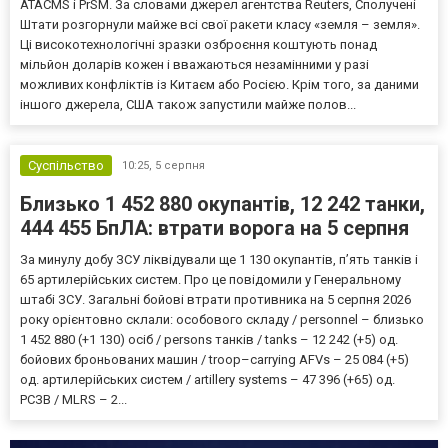
ATACMS і PrSM. За словами джерел агентства Reuters, Сполучені
Штати розгорнули майже всі свої ракети класу «земля – земля».
Ці високотехнологічні зразки озброєння коштують понад
мільйон доларів кожен і вважаються незамінними у разі
можливих конфліктів із Китаєм або Росією. Крім того, за даними
іншого джерела, США також запустили майже полов...
Суспільство
10:25,
5 серпня
Близько 1 452 880 окупантів, 12 242 танки,
444 455 БпЛА: втрати ворога на 5 серпня
За минулу добу ЗСУ ліквідували ще 1 130 окупантів, пʼять танків і
65 артилерійських систем. Про це повідомили у Генеральному
штабі ЗСУ. Загальні бойові втрати противника на 5 серпня 2026
року орієнтовно склали: особового складу / personnel – близько
1 452 880 (+1 130) осіб / persons танків / tanks – 12 242 (+5) од.
бойових броньованих машин / troop–carrying AFVs – 25 084 (+5)
од. артилерійських систем / artillery systems – 47 396 (+65) од.
РСЗВ / MLRS – 2...