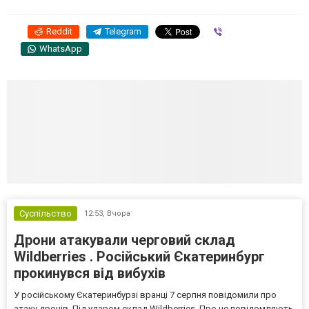
Reddit
Telegram
Viber
WhatsApp
Суспільство
12:53,
Вчора
Дрони атакували черговий склад
Wildberries . Російський Єкатеринбург
прокинувся від вибухів
У російському Єкатеринбурзі вранці 7 серпня повідомили про
атаку дронів. Під ударом склад Wildberries. Про це повідомляють