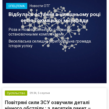
Новости ОТГ
СПЕЦТЕМА
Відбулась остання в нинішньому році
сесія Токмацької міськради
Роза и Нововасильевка с новыми
остановочными комплексами
Веселівська селищна територіальна громада.
Історія успіху
Суспільство
09:34,
5 серпня
Повітряні сили ЗСУ озвучили деталі
нічного обстрілу : з десятків ракет –