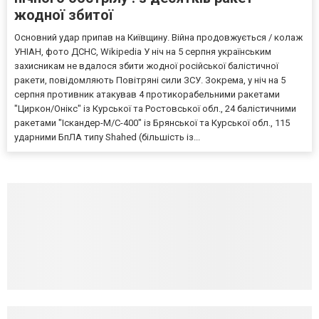
жодної збитої
Основний удар припав на Київщину. Війна продовжується / колаж
УНІАН, фото ДСНС, Wikipedia У ніч на 5 серпня українським
захисникам не вдалося збити жодної російської балістичної
ракети, повідомляють Повітряні сили ЗСУ. Зокрема, у ніч на 5
серпня противник атакував 4 протикорабельними ракетами
"Циркон/Онікс" із Курської та Ростовської обл., 24 балістичними
ракетами "Іскандер-М/С-400" із Брянської та Курської обл., 115
ударними БпЛА типу Shahed (більшість із...