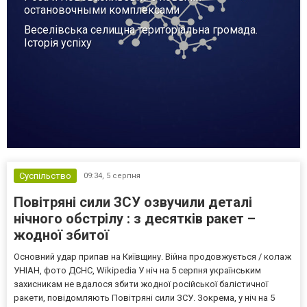
остановочными комплексами
Веселівська селищна територіальна громада.
Історія успіху
Суспільство
09:34,
5 серпня
Повітряні сили ЗСУ озвучили деталі
нічного обстрілу : з десятків ракет –
жодної збитої
Основний удар припав на Київщину. Війна продовжується / колаж
УНІАН, фото ДСНС, Wikipedia У ніч на 5 серпня українським
захисникам не вдалося збити жодної російської балістичної
ракети, повідомляють Повітряні сили ЗСУ. Зокрема, у ніч на 5