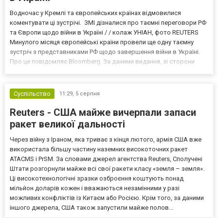
Водночас у Кремлі та європейських країнах відмовилися
коментувати ці зустрічі. ЗМІ дізналися про таємні переговори РФ
та Європи щодо війни в Україні / / колаж УНІАН, фото REUTERS
Минулого місяця європейські країни провели ще одну таємну
зустріч з представниками РФ щодо завершення війни в Україні.
Про це повідомляє Bloomberg. За даними видання, зі сторони
Європи до цих переговорів долучилися колишні
високопосадовці Великої Британії, Франції, Німеччини та Р...
Суспільство
11:29,
5 серпня
Reuters - США майже вичерпали запаси
ракет великої дальності
Через війну з Іраном, яка триває з кінця лютого, армія США вже
використала більшу частину наземних високоточних ракет
ATACMS і PrSM. За словами джерел агентства Reuters, Сполучені
Штати розгорнули майже всі свої ракети класу «земля – земля».
Ці високотехнологічні зразки озброєння коштують понад
мільйон доларів кожен і вважаються незамінними у разі
можливих конфліктів із Китаєм або Росією. Крім того, за даними
іншого джерела, США також запустили майже полов...