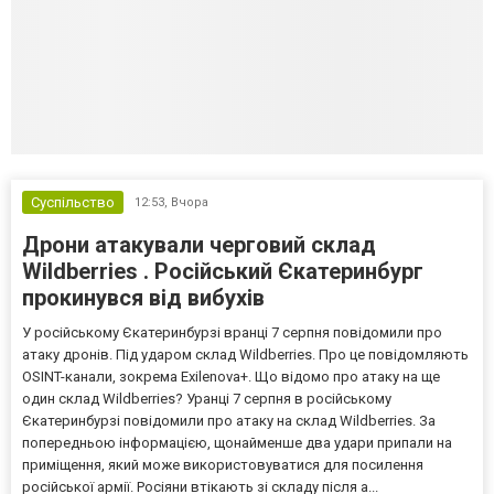
Суспільство
12:53,
Вчора
Дрони атакували черговий склад
Wildberries . Російський Єкатеринбург
прокинувся від вибухів
У російському Єкатеринбурзі вранці 7 серпня повідомили про
атаку дронів. Під ударом склад Wildberries. Про це повідомляють
OSINT-канали, зокрема Exilenova+. Що відомо про атаку на ще
один склад Wildberries? Уранці 7 серпня в російському
Єкатеринбурзі повідомили про атаку на склад Wildberries. За
попередньою інформацією, щонайменше два удари припали на
приміщення, який може використовуватися для посилення
російської армії. Росіяни втікають зі складу після а...