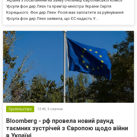
Україна з посиланням на заяву очільниці Європейської комісії
Урсули фон дер Ляєн та прем'єр-міністра України Сергія
Корецького. Фон дер Ляєн: Росія має заплатити за руйнування
Урсула фон дер Ляєн заявила, що ЄС надасть У...
Суспільство
12:45,
5 серпня
Bloomberg - рф провела новий раунд
таємних зустрічей з Європою щодо війни
в Україні