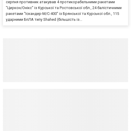
серпня противник атакував 4 протикорабельними ракетами
"Циркон/Онікс" із Курської та Ростовської обл., 24 балістичними
ракетами "Іскандер-М/С-400" із Брянської та Курської обл., 115
ударними БпЛА типу Shahed (більшість із...