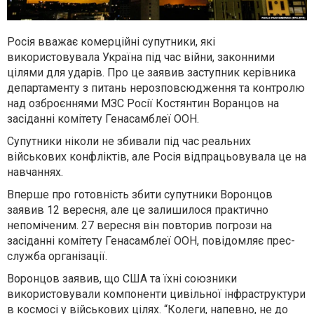
Росія вважає комерційні супутники, які
використовувала Україна під час війни, законними
цілями для ударів. Про це заявив заступник керівника
департаменту з питань нерозповсюдження та контролю
над озброєннями МЗС Росії Костянтин Воранцов на
засіданні комітету Генасамблеї ООН.
Супутники ніколи не збивали під час реальних
військових конфліктів, але Росія відпрацьовувала це на
навчаннях.
Вперше про готовність збити супутники Воронцов
заявив 12 вересня, але це залишилося практично
непоміченим. 27 вересня він повторив погрози на
засіданні комітету Генасамблеї ООН, повідомляє прес-
служба організації.
Воронцов заявив, що США та їхні союзники
використовували компоненти цивільної інфраструктури
в космосі у військових цілях. “Колеги, напевно, не до