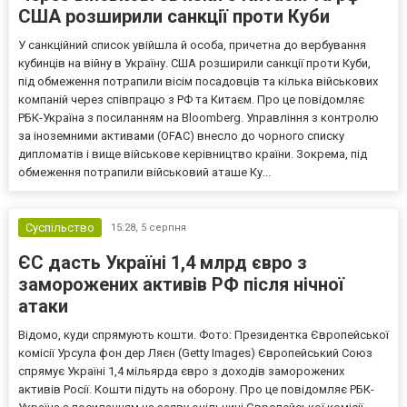
США розширили санкції проти Куби
У санкційний список увійшла й особа, причетна до вербування
кубинців на війну в Україну. США розширили санкції проти Куби,
під обмеження потрапили вісім посадовців та кілька військових
компаній через співпрацю з РФ та Китаєм. Про це повідомляє
РБК-Україна з посиланням на Bloomberg. Управління з контролю
за іноземними активами (OFAC) внесло до чорного списку
дипломатів і вище військове керівництво країни. Зокрема, під
обмеження потрапили військовий аташе Ку...
Суспільство
15:28,
5 серпня
ЄС дасть Україні 1,4 млрд євро з
заморожених активів РФ після нічної
атаки
Відомо, куди спрямують кошти. Фото: Президентка Європейської
комісії Урсула фон дер Ляєн (Getty Images) Європейський Союз
спрямує Україні 1,4 мільярда євро з доходів заморожених
активів Росії. Кошти підуть на оборону. Про це повідомляє РБК-