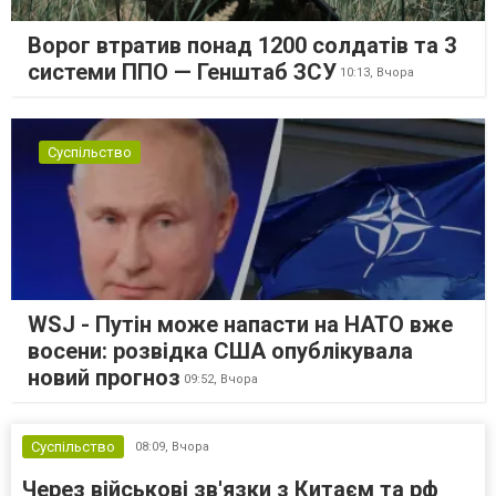
Ворог втратив понад 1200 солдатів та 3
системи ППО — Генштаб ЗСУ
10:13,
Вчора
Суспільство
WSJ - Путін може напасти на НАТО вже
восени: розвідка США опублікувала
новий прогноз
09:52,
Вчора
Суспільство
08:09,
Вчора
Через військові зв'язки з Китаєм та рф