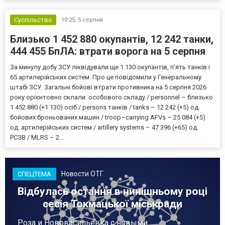
Суспільство
10:25,
5 серпня
Близько 1 452 880 окупантів, 12 242 танки,
444 455 БпЛА: втрати ворога на 5 серпня
За минулу добу ЗСУ ліквідували ще 1 130 окупантів, пʼять танків і
65 артилерійських систем. Про це повідомили у Генеральному
штабі ЗСУ. Загальні бойові втрати противника на 5 серпня 2026
року орієнтовно склали: особового складу / personnel – близько
1 452 880 (+1 130) осіб / persons танків / tanks – 12 242 (+5) од.
бойових броньованих машин / troop–carrying AFVs – 25 084 (+5)
од. артилерійських систем / artillery systems – 47 396 (+65) од.
РСЗВ / MLRS – 2...
Новости ОТГ
СПЕЦТЕМА
Відбулась остання в нинішньому році
сесія Токмацької міськради
Роза и Нововасильевка с новыми