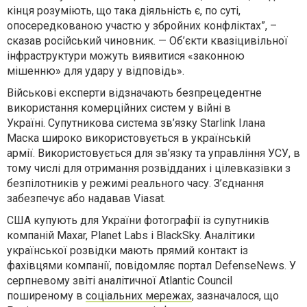
кінця розуміють, що така діяльність є, по суті,
опосередкованою участю у збройних конфліктах”, –
сказав російський чиновник. — Об’єкти квазіцивільної
інфраструктури можуть виявитися «законною
мішенню» для удару у відповідь».
Військові експерти відзначають безпрецедентне
використання комерційних систем у війні в
Україні. Супутникова система зв’язку Starlink Ілана
Маска широко використовується в українській
армії. Використовується для зв’язку та управління УСУ, в
тому числі для отримання розвідданих і цілевказівки з
безпілотників у режимі реального часу. З’єднання
забезпечує або надавав Viasat.
США купують для України фотографії із супутників
компаній Maxar, Planet Labs і BlackSky. Аналітики
української розвідки мають прямий контакт із
фахівцями компанії, повідомляє портал DefenseNews. У
серпневому звіті аналітичної Atlantic Council
поширеному в
соціальних мережах
, зазначалося, що