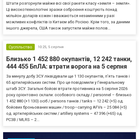
Штати розгорнули майже всі свої ракети класу «земля – земля».
Ці високотехнологічні зразки озброєння коштують понад
мільйон доларів кожен і вважаються незамінними у разі
можливих конфліктів із Китаєм або Росією. Крім того, за даними
іншого джерела, США також запустили майже полов...
Суспільство
10:25,
5 серпня
Близько 1 452 880 окупантів, 12 242 танки,
444 455 БпЛА: втрати ворога на 5 серпня
За минулу добу ЗСУ ліквідували ще 1 130 окупантів, пʼять танків і
65 артилерійських систем. Про це повідомили у Генеральному
штабі ЗСУ. Загальні бойові втрати противника на 5 серпня 2026
року орієнтовно склали: особового складу / personnel – близько
1 452 880 (+1 130) осіб / persons танків / tanks – 12 242 (+5) од.
бойових броньованих машин / troop–carrying AFVs – 25 084 (+5)
од. артилерійських систем / artillery systems – 47 396 (+65) од.
РСЗВ / MLRS – 2...