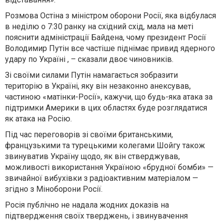
Розмова Остіна з міністром оборони Росії, яка відбулася
в неділю о 7:30 ранку на східний схід, мала на меті
пояснити адміністрації Байдена, чому президент Росії
Володимир Путін все частіше піднімає привид ядерного
удару по Україні , – сказали двоє чиновників.
Зі своїми силами Путін намагається зобразити
територію в Україні, яку він незаконно анексував,
частиною «матінки-Росії», кажучи, що будь-яка атака за
підтримки Америки в цих областях буде розглядатися
як атака на Росію.
Під час переговорів зі своїми британськими,
французькими та турецькими колегами Шойгу також
звинуватив Україну щодо, як він стверджував,
можливості використання Україною «брудної бомби» —
звичайної вибухівки з радіоактивним матеріалом —
згідно з Міноборони Росії.
Росія публічно не надала жодних доказів на
підтвердження своїх тверджень, і звинувачення