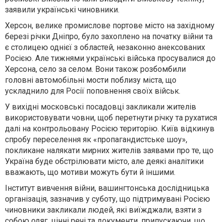
заявили українські чиновники.
Херсон, велике промислове портове місто на західному
березі річки Дніпро, було захоплено на початку війни та
є столицею однієї з областей, незаконно анексованих
Росією. Але тижнями українські війська просувалися до
Херсона, село за селом. Вони також розбомбили
головні автомобільні мости поблизу міста, що
ускладнило для Росії поповнення своїх військ.
У вихідні московські посадовці закликали жителів
використовувати човни, щоб перетнути річку та рухатися
далі на контрольовану Росією територію. Київ відкинув
спробу переселення як «пропагандистське шоу»,
покликане налякати мирних жителів заявами про те, що
Україна буде обстрілювати місто, але деякі аналітики
вважають, що мотиви можуть бути й іншими.
Інститут вивчення війни, вашингтонська дослідницька
організація, зазначив у суботу, що підтримувані Росією
чиновники закликали людей, які виїжджали, взяти з
собою одяг, цінні речі та документи, припускаючи, що