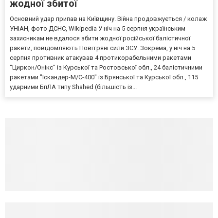
жодної збитої
Основний удар припав на Київщину. Війна продовжується / колаж
УНІАН, фото ДСНС, Wikipedia У ніч на 5 серпня українським
захисникам не вдалося збити жодної російської балістичної
ракети, повідомляють Повітряні сили ЗСУ. Зокрема, у ніч на 5
серпня противник атакував 4 протикорабельними ракетами
"Циркон/Онікс" із Курської та Ростовської обл., 24 балістичними
ракетами "Іскандер-М/С-400" із Брянської та Курської обл., 115
ударними БпЛА типу Shahed (більшість із...