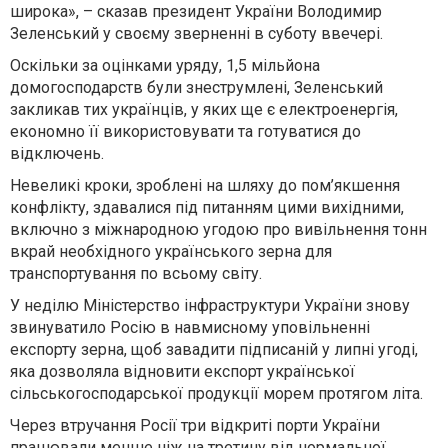
широка», – сказав президент України Володимир
Зеленський у своєму зверненні в суботу ввечері.
Оскільки за оцінками уряду, 1,5 мільйона
домогосподарств були знеструмлені, Зеленський
закликав тих українців, у яких ще є електроенергія,
економно її використовувати та готуватися до
відключень.
Невеликі кроки, зроблені на шляху до пом’якшення
конфлікту, здавалися під питанням цими вихідними,
включно з міжнародною угодою про вивільнення тонн
вкрай необхідного українського зерна для
транспортування по всьому світу.
У неділю Міністерство інфраструктури України знову
звинуватило Росію в навмисному уповільненні
експорту зерна, щоб завадити підписаній у липні угоді,
яка дозволяла відновити експорт української
сільськогосподарської продукції морем протягом літа.
Через втручання Росії три відкриті порти України
працювали менше ніж на третину від нормальної