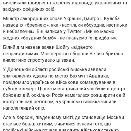
викликали швидку та жорстку відповідь українських та
західних офіційних осіб.
Міністр закордонних справ України Дмитро І. Кулеба
назвав їх «брехнею», яка «настільки абсурдна, настільки
й небезпечна». Він написав у Twitter: «Ми не маємо
жодних «брудних бомб» і не плануємо їх придбати».
Білий дім назвав заяви Шойгу «відверто
неправдивими». Міністерство оборони Великобританії
аналогічно спростувало ці заяви.
У Донецькій області російські війська завдали
злагоджених ударів по містах Бахмут і Авдіївка,
повідомило українське військове командування в
суботу ввечері. Ці два міста тривалий час були в центрі
бойових дій, оскільки Росія намагалася розширити свій
контроль над регіоном, а українські війська чинили
наполегливий опір.
Але в Херсоні, південному місті, де становище Москви
стає все більш хитким, з’явилися ознаки того, що
російські війська почали виводити військову техніку,