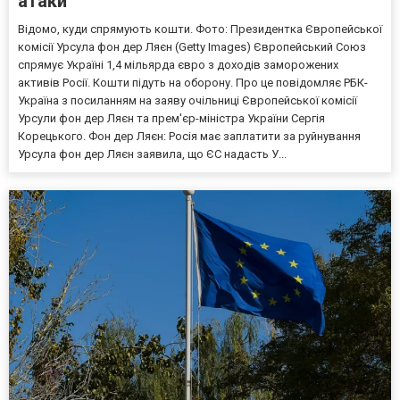
атаки
Відомо, куди спрямують кошти. Фото: Президентка Європейської
комісії Урсула фон дер Ляєн (Getty Images) Європейський Союз
спрямує Україні 1,4 мільярда євро з доходів заморожених
активів Росії. Кошти підуть на оборону. Про це повідомляє РБК-
Україна з посиланням на заяву очільниці Європейської комісії
Урсули фон дер Ляєн та прем'єр-міністра України Сергія
Корецького. Фон дер Ляєн: Росія має заплатити за руйнування
Урсула фон дер Ляєн заявила, що ЄС надасть У...