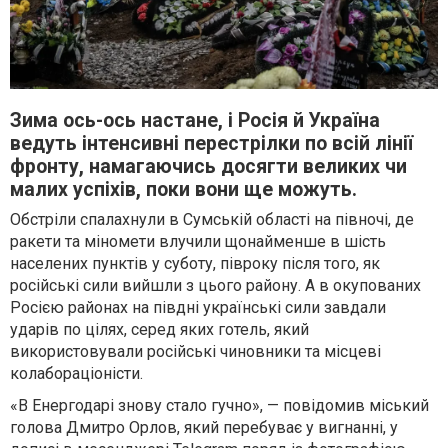
Зима ось-ось настане, і Росія й Україна
ведуть інтенсивні перестрілки по всій лінії
фронту, намагаючись досягти великих чи
малих успіхів, поки вони ще можуть.
Обстріли спалахнули в Сумській області на півночі, де
ракети та міномети влучили щонайменше в шість
населених пунктів у суботу, півроку після того, як
російські сили вийшли з цього району. А в окупованих
Росією районах на півдні українські сили завдали
ударів по цілях, серед яких готель, який
використовували російські чиновники та місцеві
колабораціоністи.
«В Енергодарі знову стало гучно», — повідомив міський
голова Дмитро Орлов, який перебуває у вигнанні, у