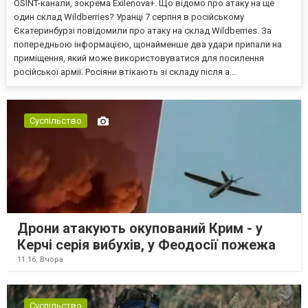
OSINT-канали, зокрема Exilenova+. Що відомо про атаку на ще
один склад Wildberries? Уранці 7 серпня в російському
Єкатеринбурзі повідомили про атаку на склад Wildberries. За
попередньою інформацією, щонайменше два удари припали на
приміщення, який може використовуватися для посилення
російської армії. Росіяни втікають зі складу після а...
Суспільство
Дрони атакують окупований Крим - у
Керчі серія вибухів, у Феодосії пожежа
11:16,
Вчора
Суспільство