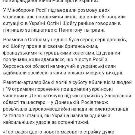
невиправданої війни Росії проти України».
У Міноборони Росії підтвердили розмову двох
чоловіків, але повідомили лише, що вони обговорили
ситуацію в Україні. Остін і Шойгу раніше говорили в
п’ятницю за ініціативою Пентагону і в травні.
Розмова з Остіном у неділю була серед серії дзвінків,
які Шойгу провів зі своїми британськими,
французькими та турецькими колегами. Ці дзвінки
пролунали, коли здавалося, що відступ Росії з
Херсонської області неминучий, а українські сили
відбивали російські атаки в кількох місцях у вихідні.
Ракетно-артилерійські вогні в суботу вбили вісім людей
і 19 отримали поранення, повідомили українські
чиновники. Двоє загинуло під час страйків у Запорізькій
області та шестеро – у Донецькій. Росія також
розв’язала широкомасштабні напади на електростанції
та теплові станції, які Україна назвала одними з
найсильніших ударів за останні тижні.
«Географія цього нового масового страйку дуже