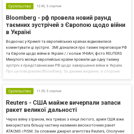
Суспільство
12:45,
5 серпня
Bloomberg - рф провела новий раунд
таємних зустрічей з Європою щодо війни
в Україні
Водночас у Кремлі та європейських країнах відмовилися
коментувати ці зустрічі. ЗМІ дізналися про таємні переговори РФ
та Європи щодо війни в Україні / / колаж УНІАН, фото REUTERS
Минулого місяця європейські країни провели ще одну таємну
зустріч з представниками РФ щодо завершення війни в Україні.
Про це повідомляє Bloomberg. За даними видання, зі сторони
Європи до цих переговорів долучилися колишні
високопосадовці Великої Британії, Франції, Німеччини та Р...
Суспільство
11:29,
5 серпня
Reuters - США майже вичерпали запаси
ракет великої дальності
Через війну з Іраном, яка триває з кінця лютого, армія США вже
використала більшу частину наземних високоточних ракет
ATACMS і PrSM. За словами джерел агентства Reuters, Сполучені