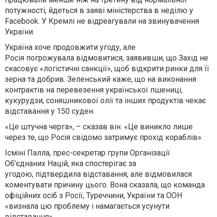
потужності, йдеться в заяві міністерства в неділю у
Facebook. У Кремлі не відреагували на звинувачення
України.
Україна хоче продовжити угоду, але
Росія погрожувала відмовитися, заявивши, що Захід не
скасовує «логістичні санкції», щоб відкрити ринки для її
зерна та добрив. Зеленський каже, що на виконання
контрактів на перевезення української пшениці,
кукурудзи, соняшникової олії та інших продуктів чекає
відставання у 150 суден.
«Це штучна черга», – сказав він. «Це виникло лише
через те, що Росія свідомо затримує прохід кораблів».
Ісміні Палла, прес-секретар групи Організації
Об’єднаних Націй, яка спостерігає за
угодою, підтвердила відставання, але відмовилася
коментувати причину цього. Вона сказала, що команда
офіційних осіб з Росії, Туреччини, України та ООН
«визнала цю проблему і намагається усунути
відставання».