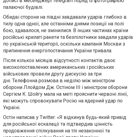
дописі в месенджері Telegram поряд із фотографією
палаючої будівлі.
Обидві сторони на півдні завдавали ударів глибоко в
тилу одна одної, але останніми днями позиції на полі
бою, здавалося, не змінилися. В інших частинах країни
російські крилаті ракети та безпілотники завдали ударів
по українській території, оскільки кампанія Москви з
припинення енергопостачання України тривала.
Після кількох місяців відсутності контактів двоє
високопоставлених американських і російських
військових провели другу дискусію за три
дні. Телефонна розмова в неділю між міністром
оборони Ллойдом Дж. Остіном III і міністром оборони
Сергієм К. Шойгу мала на меті прояснити червоні лінії,
які можуть спровокувати Росію на ядерний удар по
Україні.
Остін написав у Twitter: «Я відкинув будь-який привід
для російської ескалації та підтвердив цінність
продовження спілкування на тлі незаконної та