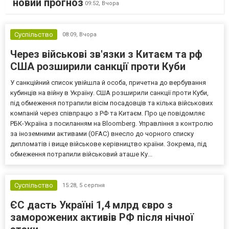
новий прогноз
09:52,
Вчора
Суспільство
08:09,
Вчора
Через військові зв'язки з Китаєм та рф
США розширили санкції проти Куби
У санкційний список увійшла й особа, причетна до вербування
кубинців на війну в Україну. США розширили санкції проти Куби,
під обмеження потрапили вісім посадовців та кілька військових
компаній через співпрацю з РФ та Китаєм. Про це повідомляє
РБК-Україна з посиланням на Bloomberg. Управління з контролю
за іноземними активами (OFAC) внесло до чорного списку
дипломатів і вище військове керівництво країни. Зокрема, під
обмеження потрапили військовий аташе Ку...
Суспільство
15:28,
5 серпня
ЄС дасть Україні 1,4 млрд євро з
заморожених активів РФ після нічної