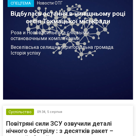
Новости ОТГ
СПЕЦТЕМА
Відбулась остання в нинішньому році
сесія Токмацької міськради
Роза и Нововасильевка с новыми
остановочными комплексами
Веселівська селищна територіальна громада.
Історія успіху
Суспільство
09:34,
5 серпня
Повітряні сили ЗСУ озвучили деталі
нічного обстрілу : з десятків ракет –