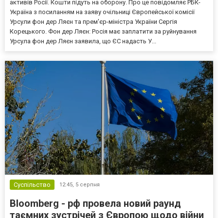
активів Росії. Кошти підуть на оборону. Про це повідомляє РБК-
Україна з посиланням на заяву очільниці Європейської комісії
Урсули фон дер Ляєн та прем'єр-міністра України Сергія
Корецького. Фон дер Ляєн: Росія має заплатити за руйнування
Урсула фон дер Ляєн заявила, що ЄС надасть У...
Суспільство
12:45,
5 серпня
Bloomberg - рф провела новий раунд
таємних зустрічей з Європою щодо війни