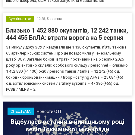
іншого джерела, США також запустили майже полов...
Суспільство
10:25,
5 серпня
Близько 1 452 880 окупантів, 12 242 танки,
444 455 БпЛА: втрати ворога на 5 серпня
За минулу добу ЗСУ ліквідували ще 1 130 окупантів, пʼять танків і
65 артилерійських систем. Про це повідомили у Генеральному
штабі ЗСУ. Загальні бойові втрати противника на 5 серпня 2026
року орієнтовно склали: особового складу / personnel – близько
1 452 880 (+1 130) осіб / persons танків / tanks – 12 242 (+5) од.
бойових броньованих машин / troop–carrying AFVs – 25 084 (+5)
од. артилерійських систем / artillery systems – 47 396 (+65) од.
РСЗВ / MLRS – 2...
Новости ОТГ
СПЕЦТЕМА
Відбулась остання в нинішньому році
сесія Токмацької міськради