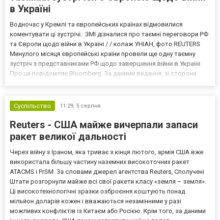
в Україні
Водночас у Кремлі та європейських країнах відмовилися
коментувати ці зустрічі. ЗМІ дізналися про таємні переговори РФ
та Європи щодо війни в Україні / / колаж УНІАН, фото REUTERS
Минулого місяця європейські країни провели ще одну таємну
зустріч з представниками РФ щодо завершення війни в Україні.
Про це повідомляє Bloomberg. За даними видання, зі сторони
Європи до цих переговорів долучилися колишні
високопосадовці Великої Британії, Франції, Німеччини та Р...
Суспільство
11:29,
5 серпня
Reuters - США майже вичерпали запаси
ракет великої дальності
Через війну з Іраном, яка триває з кінця лютого, армія США вже
використала більшу частину наземних високоточних ракет
ATACMS і PrSM. За словами джерел агентства Reuters, Сполучені
Штати розгорнули майже всі свої ракети класу «земля – земля».
Ці високотехнологічні зразки озброєння коштують понад
мільйон доларів кожен і вважаються незамінними у разі
можливих конфліктів із Китаєм або Росією. Крім того, за даними