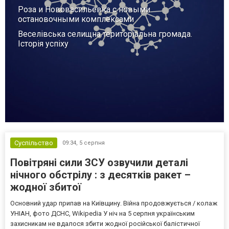
Роза и Нововасильевка с новыми
остановочными комплексами
Веселівська селищна територіальна громада.
Історія успіху
Суспільство
09:34,
5 серпня
Повітряні сили ЗСУ озвучили деталі
нічного обстрілу : з десятків ракет –
жодної збитої
Основний удар припав на Київщину. Війна продовжується / колаж
УНІАН, фото ДСНС, Wikipedia У ніч на 5 серпня українським
захисникам не вдалося збити жодної російської балістичної