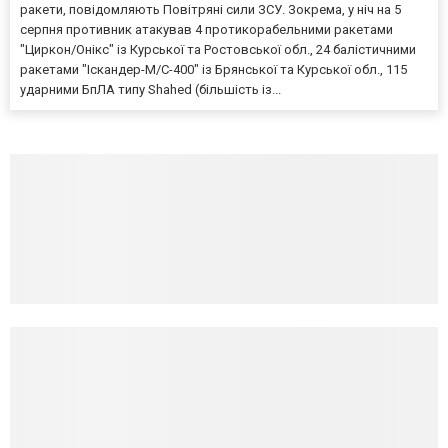
ракети, повідомляють Повітряні сили ЗСУ. Зокрема, у ніч на 5
серпня противник атакував 4 протикорабельними ракетами
"Циркон/Онікс" із Курської та Ростовської обл., 24 балістичними
ракетами "Іскандер-М/С-400" із Брянської та Курської обл., 115
ударними БпЛА типу Shahed (більшість із...