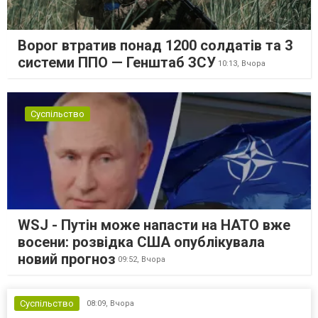
Ворог втратив понад 1200 солдатів та 3
системи ППО — Генштаб ЗСУ
10:13,
Вчора
Суспільство
WSJ - Путін може напасти на НАТО вже
восени: розвідка США опублікувала
новий прогноз
09:52,
Вчора
Суспільство
08:09,
Вчора