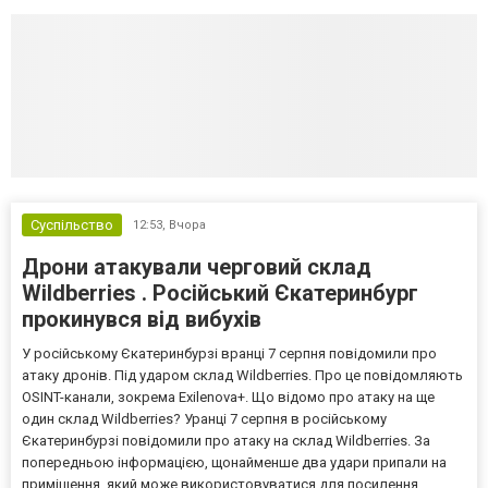
Суспільство
12:53,
Вчора
Дрони атакували черговий склад
Wildberries . Російський Єкатеринбург
прокинувся від вибухів
У російському Єкатеринбурзі вранці 7 серпня повідомили про
атаку дронів. Під ударом склад Wildberries. Про це повідомляють
OSINT-канали, зокрема Exilenova+. Що відомо про атаку на ще
один склад Wildberries? Уранці 7 серпня в російському
Єкатеринбурзі повідомили про атаку на склад Wildberries. За
попередньою інформацією, щонайменше два удари припали на
приміщення, який може використовуватися для посилення