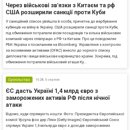
Через військові зв'язки з Китаєм та рф
США розширили санкції проти Куби
У санкційний список увійшла й особа, причетна до вербування
кубинців на війну в Україну. США розширили санкції проти Куби,
під обмеження потрапили вісім посадовців та кілька військових
компаній через співпрацю з РФ та Китаєм. Про це повідомляє
РБК-Україна з посиланням на Bloomberg. Управління з контролю
за іноземними активами (OFAC) внесло до чорного списку
дипломатів і вище військове керівництво країни. Зокрема, під
обмеження потрапили військовий аташе Ку...
Суспільство
15:28,
5 серпня
ЄС дасть Україні 1,4 млрд євро з
заморожених активів РФ після нічної
атаки
Відомо, куди спрямують кошти. Фото: Президентка Європейської
комісії Урсула фон дер Ляєн (Getty Images) Європейський Союз
спрямує Україні 1,4 мільярда євро з доходів заморожених