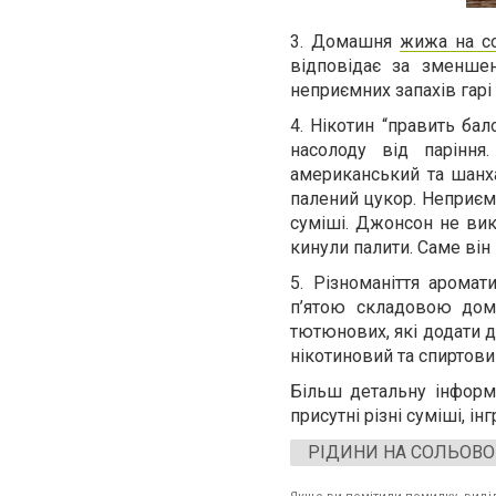
3. Домашня
жижа на с
відповідає за зменшен
неприємних запахів гарі
4. Нікотин “править ба
насолоду від паріння
американський та шанх
палений цукор. Неприєм
суміші. Джонсон не вик
кинули палити. Саме він
5. Різноманіття арома
п’ятою складовою дома
тютюнових, які додати 
нікотиновий та спиртови
Більш детальну інфор
присутні різні суміші, ін
РІДИНИ НА СОЛЬОВО