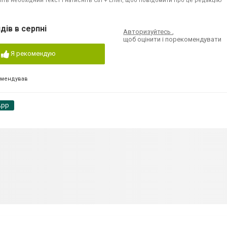
ть необхідний текст і натисніть Ctrl + Enter, щоб повідомити про це редакцію
дів в серпні
Авторизуйтесь
,
щоб оцінити і порекомендувати
Я рекомендую
омендував
App