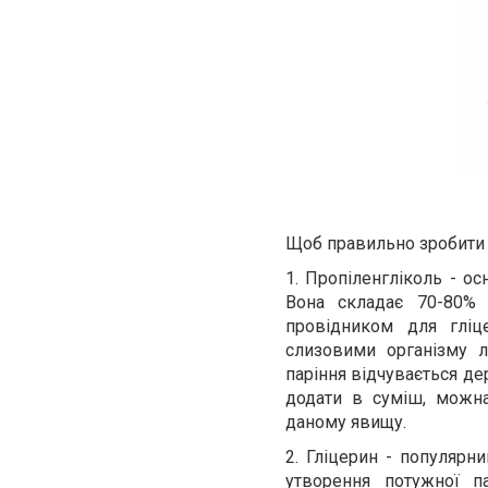
Щоб правильно зробити д
1. Пропіленгліколь - о
Вона складає 70-80% 
провідником для гліц
слизовими організму л
паріння відчувається дер
додати в суміш, можн
даному явищу.
2. Гліцерин - популярни
утворення потужної п