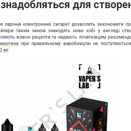
 знадобляться для створе
я паріння електронних сигарет дозволить зекономити гр
ейпери таким чином знаходять нове хобі у вигляді ств
бляють власні рецепти та надають початківцям рекоменд
никотине
при правильному виробництві не поступаються
0 мг