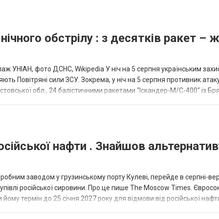
нічного обстрілу : з десятків ракет – 
аж УНІАН, фото ДСНС, Wikipedia У ніч на 5 серпня українським зах
ють Повітряні сили ЗСУ. Зокрема, у ніч на 5 серпня противник атак
товської обл., 24 балістичними ракетами "Іскандер-М/С-400" із Бря
осійської нафти . Знайшов альтернатив
еробним заводом у грузинському порту Кулеві, перейде в серпні-ве
купівлі російської сировини. Про це пише The Moscow Times. Євросо
 йому термін до 25 січня 2027 року для відмови від російської нафт