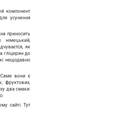
ей компонент
для усунення
ина приносить
: німецький,
дчуваєтся, як
а гліцерин до
які нещодавно
 Саме вони є
, фруктових,
зу два смаки:
ю.
му сайті. Тут