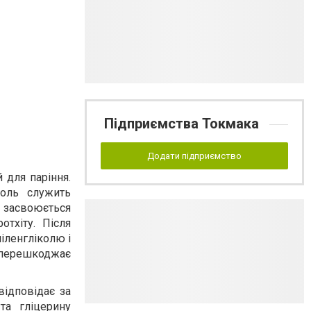
Підприємства Токмака
Додати підприємство
 для паріння.
коль служить
 засвоюється
тхіту. Після
піленгліколю і
 перешкоджає
відповідає за
та гліцерину