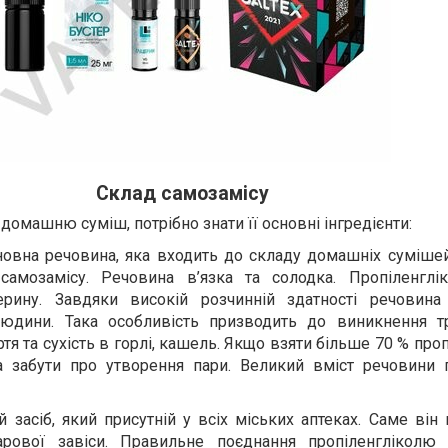
Склад самозамісу
омашню суміш, потрібно знати її основні інгредієнти:
сновна речовина, яка входить до складу домашніх сумішей
самозамісу. Речовина в’язка та солодка. Пропіленглі
ерину. Завдяки високій розчинній здатності речовина
юдини. Така особливість призводить до виникнення тро
тя та сухість в горлі, кашель. Якщо взяти більше 70 % про
а забути про утворення пари. Великий вміст речовини
й засіб, який присутній у всіх міських аптеках. Саме він 
арової завіси. Правильне поєднання пропіленгліколю 