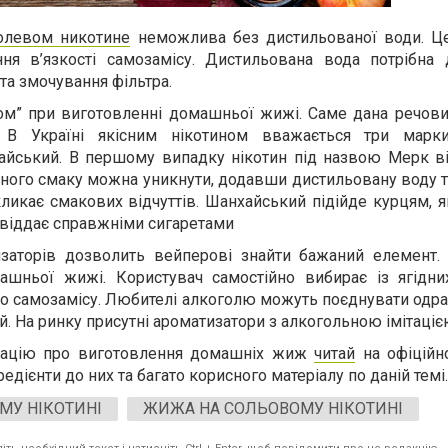
олевом никотине
неможлива без дистильованої води. Ц
ня в’язкості самозамісу. Дистильована вода потрібна 
 та змочування фільтра.
лом” при виготовленні домашньої жижі. Саме дана речов
. В Україні якісним нікотином вважається три марки
айський. В першому випадку нікотин під назвою Мерк ві
ного смаку можна уникнути, додавши дистильовану воду т
ликає смакових відчуттів. Шанхайський підійде курцям, 
 віддає справжніми сигаретами
тизаторів дозволить вейперові знайти бажаний елемент.
шньої жижі. Користувач самостійно вибирає із ягідних
до самозамісу. Любителі алкоголю можуть поєднувати одра
й. На ринку присутні ароматизатори з алкогольною імітаціє
мацію про виготовлення домашніх жиж
читай
на офіційно
гредієнти до них та багато корисного матеріалу по даній темі.
МУ НІКОТИНІ
ЖИЖА НА СОЛЬОВОМУ НІКОТИНІ