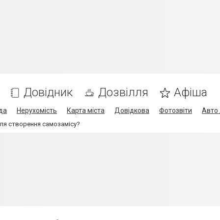
Довідник
Дозвілля
Афіша
да
Нерухомість
Карта міста
Довідкова
Фотозвіти
Авто 
ля створення самозамісу?