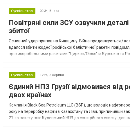
Суспільство
09:34,
Вчора
Повітряні сили ЗСУ озвучили деталі 
збитої
Основний удар припав на Київщину. Війна продовжується / кол
вдалося збити жодної російської балістичної ракети, повідомля
протикорабельними ракетами "Циркон/Онікс" із Курської та Рос
Курської обл., 115 ударними БпЛА типу Shahed (більшість із...
Суспільство
17:24,
3 серпня
Єдиний НПЗ Грузії відмовився від р
двох країнах
Компанія Black Sea Petroleum LLC (BSP), що володіє нафтопер
року на переробку нафти з Казахстану та Лівії, припинивши за
21-го пакету вніс Кулевський НПЗ до санкційного списку, давши
повідомила, що завод у Кулеві розпочав переробку казахс...