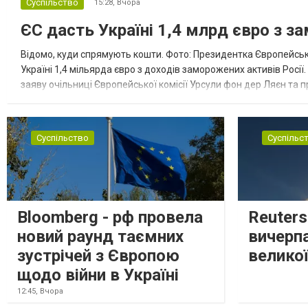
Суспільство
15:28,
Вчора
ЄС дасть Україні 1,4 млрд євро з з
Відомо, куди спрямують кошти. Фото: Президентка Європейсько
Україні 1,4 мільярда євро з доходів заморожених активів Росі
заяву очільниці Європейської комісії Урсули фон дер Ляєн та п
за руйнування Урсула фон дер Ляєн заявила, що ЄС надасть У..
Суспільство
Суспільс
Bloomberg - рф провела
Reuter
новий раунд таємних
вичерп
зустрічей з Європою
великої
щодо війни в Україні
12:45,
Вчора