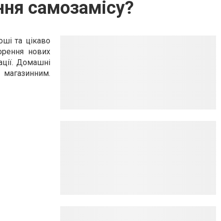
ння самозамісу?
оші та цікаво
орення нових
ації. Домашні
 магазинним.