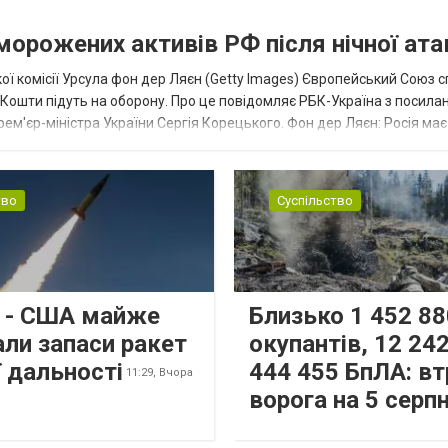
аморожених активів РФ після нічної ата
ї комісії Урсула фон дер Ляєн (Getty Images) Європейський Союз 
ї. Кошти підуть на оборону. Про це повідомляє РБК-Україна з посила
рем'єр-міністра України Сергія Корецького. Фон дер Ляєн: Росія ма
.
тво
Суспільство
s - США майже
Близько 1 452 88
али запаси ракет
окупантів, 12 242
 дальності
444 455 БпЛА: вт
11:29,
Вчора
ворога на 5 серп