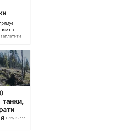
ки
спрямує
нням на
є заплатити
0
 танки,
рати
ня
10:25,
Вчора