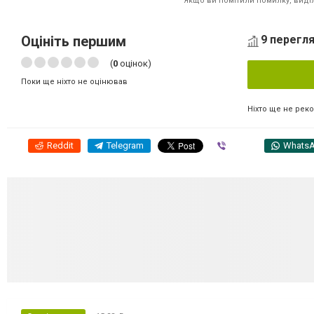
Якщо ви помітили помилку, виділі
Оцініть першим
9 перегля
(
0
оцінок)
Поки ще ніхто не оцінював
Ніхто ще не рек
Reddit
Telegram
Viber
Whats