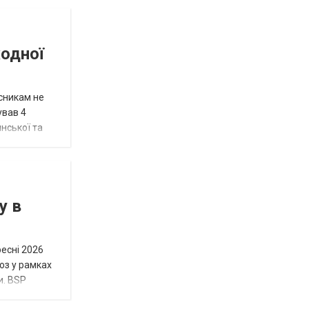
жодної
исникам не
ував 4
нської та
у в
ресні 2026
юз у рамках
и. BSP