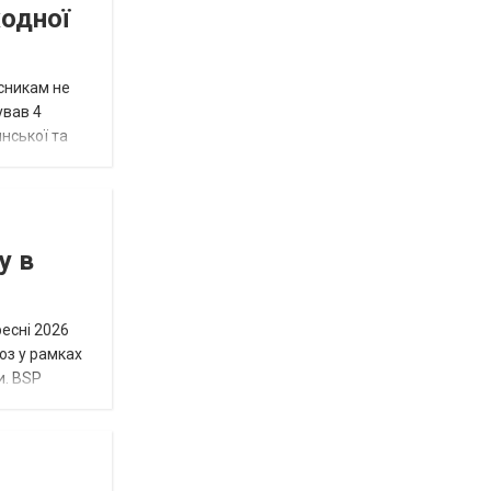
жодної
исникам не
ував 4
нської та
у в
ресні 2026
юз у рамках
и. BSP