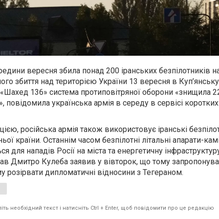
ередини вересня збила понад 200 іранських безпілотників н
ого збиття над територією України 13 вересня в Куп’янську
 «Шахед 136» система протиповітряної оборони «знищила 2
», повідомила українська армія в середу в сервісі коротких
ією, російська армія також використовує іранські безпілот
дньої країни. Останнім часом безпілотні літальні апарати-ка
я для нападів Росії на міста та енергетичну інфраструктуру
рав Дмитро Кулеба заявив у вівторок, що тому запропонув
 розірвати дипломатичні відносини з Тегераном.
ть необхідний текст і натисніть Ctrl + Enter, щоб повідомити про це редакцію