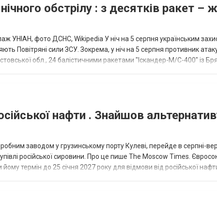
нічного обстрілу : з десятків ракет – 
аж УНІАН, фото ДСНС, Wikipedia У ніч на 5 серпня українським зах
ють Повітряні сили ЗСУ. Зокрема, у ніч на 5 серпня противник атак
товської обл., 24 балістичними ракетами "Іскандер-М/С-400" із Бря
осійської нафти . Знайшов альтернатив
еробним заводом у грузинському порту Кулеві, перейде в серпні-ве
купівлі російської сировини. Про це пише The Moscow Times. Євросо
 йому термін до 25 січня 2027 року для відмови від російської нафт