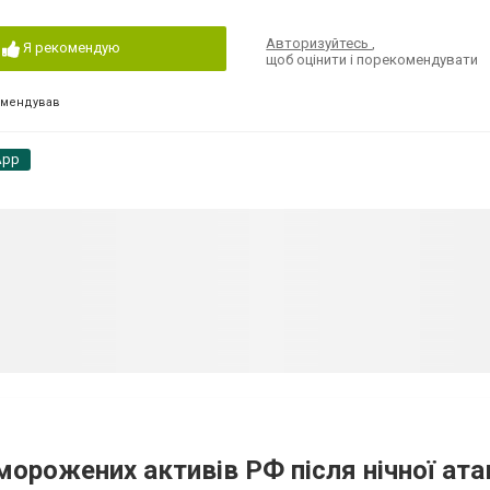
Авторизуйтесь
,
Я рекомендую
щоб оцінити і порекомендувати
омендував
App
аморожених активів РФ після нічної ата