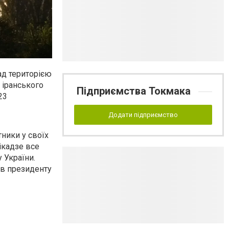
ад територією
 іранського
Підприємства Токмака
23
Додати підприємство
ники у своїх
мікадзе все
 України.
ав президенту