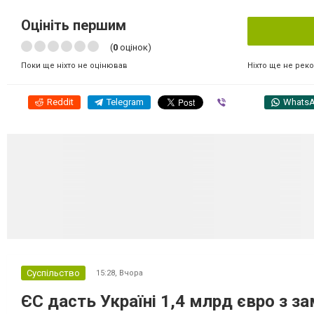
Оцініть першим
(
0
оцінок)
Ніхто ще не рек
Поки ще ніхто не оцінював
Reddit
Telegram
Viber
Whats
Суспільство
15:28,
Вчора
ЄС дасть Україні 1,4 млрд євро з з