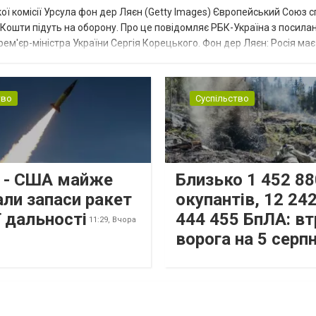
ї комісії Урсула фон дер Ляєн (Getty Images) Європейський Союз 
ї. Кошти підуть на оборону. Про це повідомляє РБК-Україна з посила
рем'єр-міністра України Сергія Корецького. Фон дер Ляєн: Росія ма
.
тво
Суспільство
s - США майже
Близько 1 452 88
али запаси ракет
окупантів, 12 242
 дальності
444 455 БпЛА: вт
11:29,
Вчора
ворога на 5 серп