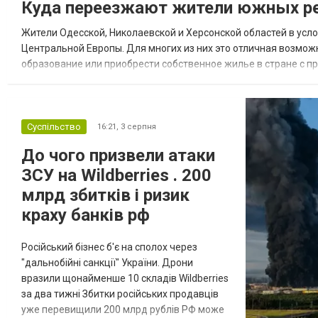
Куда переезжают жители южных ре
Жители Одесской, Николаевской и Херсонской областей в усл
Центральной Европы. Для многих из них это отличная возмож
образование или приобрести собственное жилье в стране с 
недвижимости в Украине Homium homium.ua, в 2026 году среди
Суспільство
16:21,
3 серпня
До чого призвели атаки
ЗСУ на Wildberries . 200
млрд збитків і ризик
краху банків рф
Російський бізнес б'є на сполох через
"дальнобійні санкції" України. Дрони
вразили щонайменше 10 складів Wildberries
за два тижні Збитки російських продавців
уже перевищили 200 млрд рублів РФ може