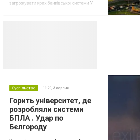
загрожувати крах банківської системи У
липні-серпні 2026 року українські
далекобійні дрони вразили щонайменше
десять складів найбільшого російського
онлайн-рітейлера Wildberries,
спровокувавши масштабні пожежі. Поки
Кремль заперечує роль компанії в
постачанні тов...
Суспільство
11:20,
3 серпня
Горить університет, де
розробляли системи
БПЛА . Удар по
Бєлгороду