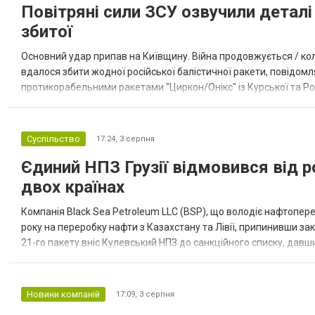
Повітряні сили ЗСУ озвучили деталі 
збитої
Основний удар припав на Київщину. Війна продовжується / кол
вдалося збити жодної російської балістичної ракети, повідомля
протикорабельними ракетами "Циркон/Онікс" із Курської та Рос
Курської обл., 115 ударними БпЛА типу Shahed (більшість із...
Суспільство
17:24,
3 серпня
Єдиний НПЗ Грузії відмовився від р
двох країнах
Компанія Black Sea Petroleum LLC (BSP), що володіє нафтопер
року на переробку нафти з Казахстану та Лівії, припинивши за
21-го пакету вніс Кулевський НПЗ до санкційного списку, давши
повідомила, що завод у Кулеві розпочав переробку казахс...
Новини компаній
17:09,
3 серпня