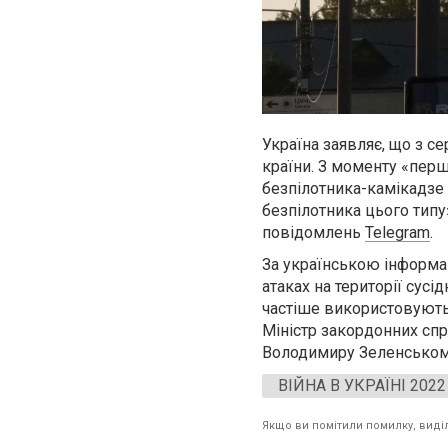
Україна заявляє, що з с
країни. З моменту «перш
безпілотника-камікадзе
безпілотника цього типу
повідомлень
Telegram
.
За українською інформац
атаках на території сусі
частіше використовуютьс
Міністр закордонних сп
Володимиру Зеленському
ВІЙНА В УКРАЇНІ 2022
Якщо ви помітили помилку, виділі