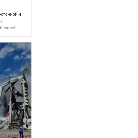
осточной и
ое
убежной