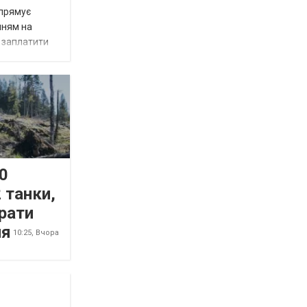
спрямує
нням на
є заплатити
0
 танки,
рати
ня
10:25,
Вчора