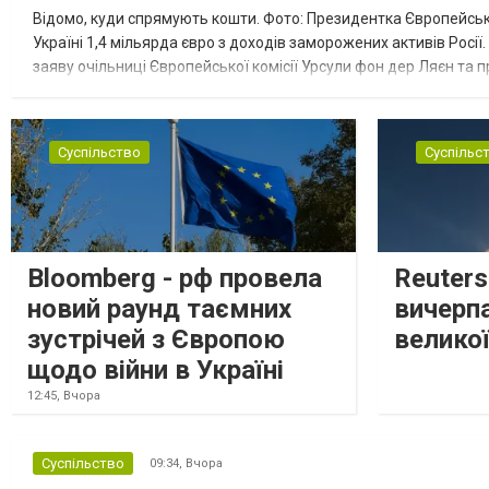
Відомо, куди спрямують кошти. Фото: Президентка Європейсько
Україні 1,4 мільярда євро з доходів заморожених активів Росі
заяву очільниці Європейської комісії Урсули фон дер Ляєн та п
за руйнування Урсула фон дер Ляєн заявила, що ЄС надасть У..
Суспільство
Суспільс
Bloomberg - рф провела
Reuter
новий раунд таємних
вичерп
зустрічей з Європою
великої
щодо війни в Україні
12:45,
Вчора
Суспільство
09:34,
Вчора