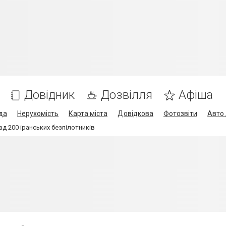
Довідник
Дозвілля
Афіша
да
Нерухомість
Карта міста
Довідкова
Фотозвіти
Авто 
ад 200 іранських безпілотників