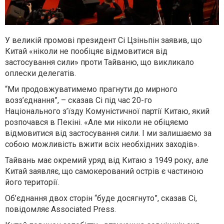
У великій промові президент Сі Цзіньпін заявив, що
Китай «ніколи не пообіцяє відмовитися від
застосування сили» проти Тайваню, що викликало
оплески делегатів.
“Ми продовжуватимемо прагнути до мирного
возз’єднання”, – сказав Сі під час 20-го
Національного з’їзду Комуністичної партії Китаю, який
розпочався в Пекіні. «Але ми ніколи не обіцяємо
відмовитися від застосування сили. І ми залишаємо за
собою можливість вжити всіх необхідних заходів».
Тайвань має окремий уряд від Китаю з 1949 року, але
Китай заявляє, що самокерований острів є частиною
його території.
Об’єднання двох сторін “буде досягнуто”, сказав Сі,
повідомляє Associated Press.