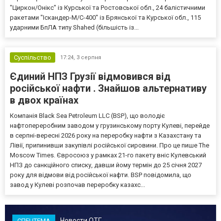
"Циркон/Онікс" із Курської та Ростовської обл., 24 балістичними
ракетами "Іскандер-М/С-400" із Брянської та Курської обл., 115
ударними БпЛА типу Shahed (більшість із...
Суспільство
17:24,
3 серпня
Єдиний НПЗ Грузії відмовився від
російської нафти . Знайшов альтернативу
в двох країнах
Компанія Black Sea Petroleum LLC (BSP), що володіє
нафтопереробним заводом у грузинському порту Кулеві, перейде
в серпні-вересні 2026 року на переробку нафти з Казахстану та
Лівії, припинивши закупівлі російської сировини. Про це пише The
Moscow Times. Євросоюз у рамках 21-го пакету вніс Кулевський
НПЗ до санкційного списку, давши йому термін до 25 січня 2027
року для відмови від російської нафти. BSP повідомила, що
завод у Кулеві розпочав переробку казахс...
Новости ОТГ
СПЕЦТЕМА