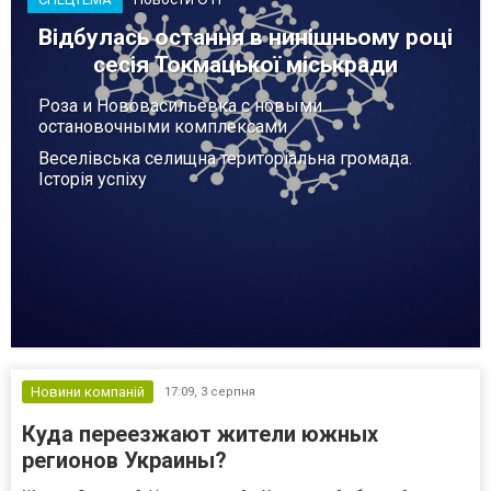
Відбулась остання в нинішньому році
сесія Токмацької міськради
Роза и Нововасильевка с новыми
остановочными комплексами
Веселівська селищна територіальна громада.
Історія успіху
Новини компаній
17:09,
3 серпня
Куда переезжают жители южных
регионов Украины?