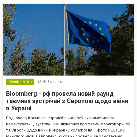
Суспільство
12:45,
5 серпня
Bloomberg - рф провела новий раунд
таємних зустрічей з Європою щодо війни
в Україні
Водночас у Кремлі та європейських країнах відмовилися
коментувати ці зустрічі. ЗМІ дізналися про таємні переговори РФ
та Європи щодо війни в Україні / / колаж УНІАН, фото REUTERS
Минулого місяця європейські країни провели ще одну таємну