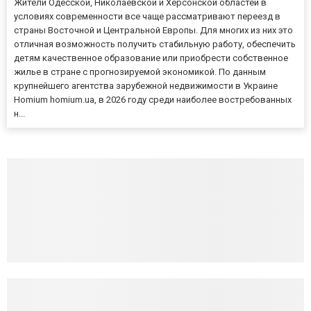
Жители Одесской, Николаевской и Херсонской областей в
условиях современности все чаще рассматривают переезд в
страны Восточной и Центральной Европы. Для многих из них это
отличная возможность получить стабильную работу, обеспечить
детям качественное образование или приобрести собственное
жилье в стране с прогнозируемой экономикой. По данным
крупнейшего агентства зарубежной недвижимости в Украине
Homium homium.ua, в 2026 году среди наиболее востребованных
н...