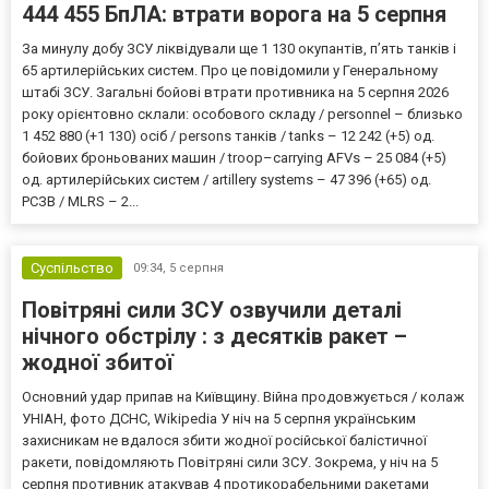
444 455 БпЛА: втрати ворога на 5 серпня
За минулу добу ЗСУ ліквідували ще 1 130 окупантів, пʼять танків і
65 артилерійських систем. Про це повідомили у Генеральному
штабі ЗСУ. Загальні бойові втрати противника на 5 серпня 2026
року орієнтовно склали: особового складу / personnel – близько
1 452 880 (+1 130) осіб / persons танків / tanks – 12 242 (+5) од.
бойових броньованих машин / troop–carrying AFVs – 25 084 (+5)
од. артилерійських систем / artillery systems – 47 396 (+65) од.
РСЗВ / MLRS – 2...
Суспільство
09:34,
5 серпня
Повітряні сили ЗСУ озвучили деталі
нічного обстрілу : з десятків ракет –
жодної збитої
Основний удар припав на Київщину. Війна продовжується / колаж
УНІАН, фото ДСНС, Wikipedia У ніч на 5 серпня українським
захисникам не вдалося збити жодної російської балістичної
ракети, повідомляють Повітряні сили ЗСУ. Зокрема, у ніч на 5
серпня противник атакував 4 протикорабельними ракетами