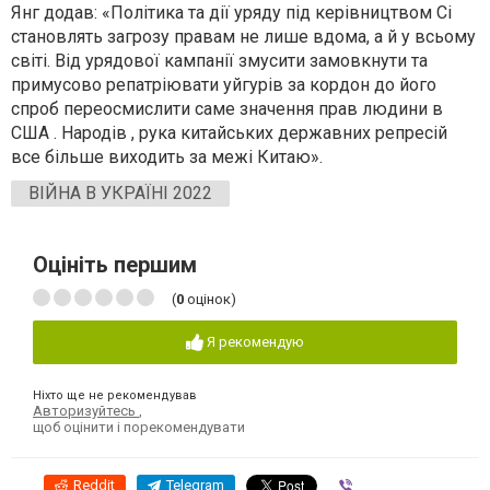
Янг додав: «Політика та дії уряду під керівництвом Сі
становлять загрозу правам не лише вдома, а й у всьому
світі. Від урядової кампанії змусити замовкнути та
примусово репатріювати уйгурів за кордон до його
спроб переосмислити саме значення прав людини в
США . Народів , рука китайських державних репресій
все більше виходить за межі Китаю».
ВІЙНА В УКРАЇНІ 2022
Оцініть першим
(
0
оцінок)
Я рекомендую
Ніхто ще не рекомендував
Авторизуйтесь
,
щоб оцінити і порекомендувати
Reddit
Telegram
Viber