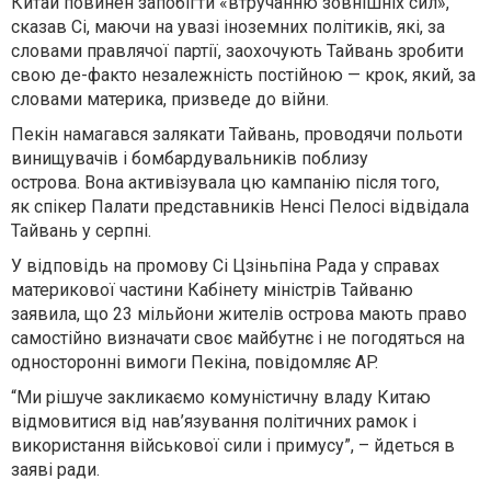
Китай повинен запобігти «втручанню зовнішніх сил»,
сказав Сі, маючи на увазі іноземних політиків, які, за
словами правлячої партії, заохочують Тайвань зробити
свою де-факто незалежність постійною — крок, який, за
словами материка, призведе до війни.
Пекін намагався залякати Тайвань, проводячи польоти
винищувачів і бомбардувальників поблизу
острова. Вона активізувала цю кампанію після того,
як спікер Палати представників Ненсі Пелосі відвідала
Тайвань у серпні.
У відповідь на промову Сі Цзіньпіна Рада у справах
материкової частини Кабінету міністрів Тайваню
заявила, що 23 мільйони жителів острова мають право
самостійно визначати своє майбутнє і не погодяться на
односторонні вимоги Пекіна, повідомляє AP.
“Ми рішуче закликаємо комуністичну владу Китаю
відмовитися від нав’язування політичних рамок і
використання військової сили і примусу”, – йдеться в
заяві ради.