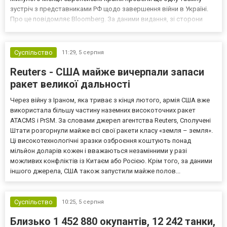
зустріч з представниками РФ щодо завершення війни в Україні.
Про це повідомляє Bloomberg. За даними видання, зі сторони
Європи до цих переговорів долучилися колишні
високопосадовці Великої Британії, Франції, Німеччини та Р...
Суспільство
11:29,
5 серпня
Reuters - США майже вичерпали запаси
ракет великої дальності
Через війну з Іраном, яка триває з кінця лютого, армія США вже
використала більшу частину наземних високоточних ракет
ATACMS і PrSM. За словами джерел агентства Reuters, Сполучені
Штати розгорнули майже всі свої ракети класу «земля – земля».
Ці високотехнологічні зразки озброєння коштують понад
мільйон доларів кожен і вважаються незамінними у разі
можливих конфліктів із Китаєм або Росією. Крім того, за даними
іншого джерела, США також запустили майже полов...
Суспільство
10:25,
5 серпня
Близько 1 452 880 окупантів, 12 242 танки,