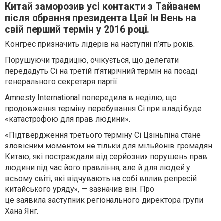
Китай заморозив усі контакти з Тайванем
після обрання президента Цай Ін Вень на
свій перший термін у 2016 році.
Конгрес призначить лідерів на наступні п’ять років.
Порушуючи традицію, очікується, що делегати
передадуть Сі на третій п’ятирічний термін на посаді
генерального секретаря партії.
Amnesty International попередила в неділю, що
продовження терміну перебування Сі при владі буде
«катастрофою для прав людини».
«Підтвердження третього терміну Сі Цзіньпіна стане
зловісним моментом не тільки для мільйонів громадян
Китаю, які постраждали від серйозних порушень прав
людини під час його правління, але й для людей у ​​
всьому світі, які відчувають на собі вплив репресій
китайського уряду», — зазначив він. Про
це заявила заступник регіонального директора групи
Хана Янг.