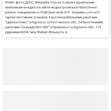
УНІАН, фото ДСНС, Wikipedia У ніч на 5 серпня українським
захисникам не вдалося збити жодної російської балістичної
ракети, повідомляють Повітряні сили ЗСУ. Зокрема, у ніч на 5
серпня противник атакував 4 протикорабельними ракетами
"Циркон/Онікс" із Курської та Ростовської обл., 24 балістичними
ракетами "Іскандер-М/С-400" із Брянської та Курської обл., 115
ударними БпЛА типу Shahed (більшість із...