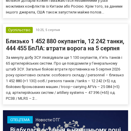
мільйон доларів кожен і вважаються незамінними у разі
можливих конфліктів із Китаєм або Росією. Крім того, за даними
іншого джерела, США також запустили майже полов...
Суспільство
10:25,
5 серпня
Близько 1 452 880 окупантів, 12 242 танки,
444 455 БпЛА: втрати ворога на 5 серпня
За минулу добу ЗСУ ліквідували ще 1 130 окупантів, пʼять танків і
65 артилерійських систем. Про це повідомили у Генеральному
штабі ЗСУ. Загальні бойові втрати противника на 5 серпня 2026
року орієнтовно склали: особового складу / personnel – близько
1 452 880 (+1 130) осіб / persons танків / tanks – 12 242 (+5) од.
бойових броньованих машин / troop–carrying AFVs – 25 084 (+5)
од. артилерійських систем / artillery systems – 47 396 (+65) од.
РСЗВ / MLRS – 2...
Новости ОТГ
СПЕЦТЕМА
Відбулась остання в нинішньому році