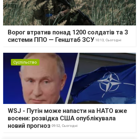
Ворог втратив понад 1200 солдатів та 3
системи ППО — Генштаб ЗСУ
10:13,
Сьогодні
Суспільство
WSJ - Путін може напасти на НАТО вже
восени: розвідка США опублікувала
новий прогноз
09:52,
Сьогодні