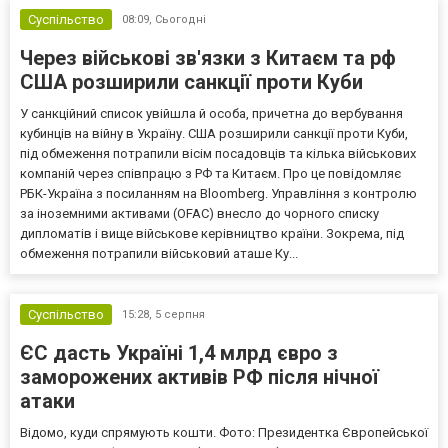
Суспільство
08:09,
Сьогодні
Через військові зв'язки з Китаєм та рф
США розширили санкції проти Куби
У санкційний список увійшла й особа, причетна до вербування
кубинців на війну в Україну. США розширили санкції проти Куби,
під обмеження потрапили вісім посадовців та кілька військових
компаній через співпрацю з РФ та Китаєм. Про це повідомляє
РБК-Україна з посиланням на Bloomberg. Управління з контролю
за іноземними активами (OFAC) внесло до чорного списку
дипломатів і вище військове керівництво країни. Зокрема, під
обмеження потрапили військовий аташе Ку...
Суспільство
15:28,
5 серпня
ЄС дасть Україні 1,4 млрд євро з
заморожених активів РФ після нічної
атаки
Відомо, куди спрямують кошти. Фото: Президентка Європейської