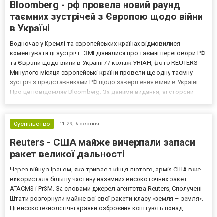
Bloomberg - рф провела новий раунд
таємних зустрічей з Європою щодо війни
в Україні
Водночас у Кремлі та європейських країнах відмовилися
коментувати ці зустрічі. ЗМІ дізналися про таємні переговори РФ
та Європи щодо війни в Україні / / колаж УНІАН, фото REUTERS
Минулого місяця європейські країни провели ще одну таємну
зустріч з представниками РФ щодо завершення війни в Україні.
Про це повідомляє Bloomberg. За даними видання, зі сторони
Європи до цих переговорів долучилися колишні
високопосадовці Великої Британії, Франції, Німеччини та Р...
Суспільство
11:29,
5 серпня
Reuters - США майже вичерпали запаси
ракет великої дальності
Через війну з Іраном, яка триває з кінця лютого, армія США вже
використала більшу частину наземних високоточних ракет
ATACMS і PrSM. За словами джерел агентства Reuters, Сполучені
Штати розгорнули майже всі свої ракети класу «земля – земля».
Ці високотехнологічні зразки озброєння коштують понад