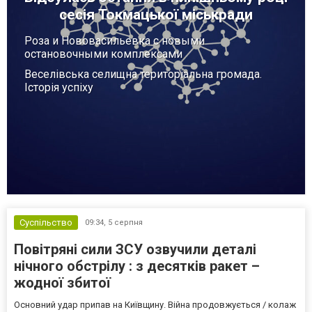
сесія Токмацької міськради
Роза и Нововасильевка с новыми
остановочными комплексами
Веселівська селищна територіальна громада.
Історія успіху
Суспільство
09:34,
5 серпня
Повітряні сили ЗСУ озвучили деталі
нічного обстрілу : з десятків ракет –
жодної збитої
Основний удар припав на Київщину. Війна продовжується / колаж