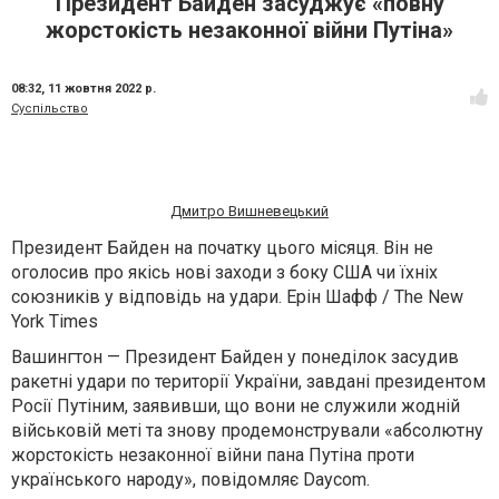
Президент Байден засуджує «повну
жорстокість незаконної війни Путіна»
08:32,
11 жовтня 2022 р.
Суспільство
Дмитро Вишневецький
Президент Байден на початку цього місяця. Він не
оголосив про якісь нові заходи з боку США чи їхніх
союзників у відповідь на удари. Ерін Шафф / The New
York Times
Вашингтон — Президент Байден у понеділок засудив
ракетні удари по території України, завдані президентом
Росії Путіним, заявивши, що вони не служили жодній
військовій меті та знову продемонстрували «абсолютну
жорстокість незаконної війни пана Путіна проти
українського народу», повідомляє Daycom.