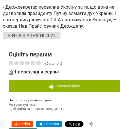
«Держсекретар похвалив Україну за те, що вона не
дозволила президенту Путіну зламати дух України, і
підтвердив рішучість США підтримувати Україну», —
сказав Нед Прайс, речник Держдепу.
ВІЙНА В УКРАЇНІ 2022
Оцініть першим
(
0
оцінок)
1 перегляд в серпні
Я рекомендую
Ніхто ще не рекомендував
Авторизуйтесь
,
щоб оцінити і порекомендувати
Reddit
Telegram
Viber