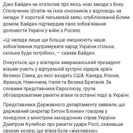
Джо Байден не оголосив про якісь нові заходи з боку
Сполучених Штатів чи їхніх союзників у відповідь на
напади. У короткій письмовій заяві, опублікованій Білим
домом, Байден підтвердив своє зобов’язання
допомогти Україні у війні з Росією.
«Ці напади лише ще більше зміцнюють наше
зобов’язання підтримувати народ України стільки,
скільки буде потрібно», — сказав Байден.
Очікується, що у вівторок американський президент
візьме участь у віртуальній зустрічі лідерів країн
Великої Сімки, до якої входять США, Канада, Японія,
Франція, Німеччина, Італія та Велика Британія. За
словами представника Євросоюзу, група
обговорюватиме ракетні атаки та останні події в Україні.
Представники Державного департаменту заявили, що
державний секретар Ентоні Блінкен говорив у
понеділок з міністром закордонних справ України
Дмитром Кулебою про ракетні удари Росії, сказавши
своєму колезі, що атака була «жахливою».