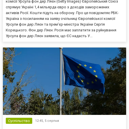
комісії Урсула фон дер Ляєн (Getty Images) Європейський Союз
спрямує Україні 1,4 мільярда євро з доходів заморожених
активів Росії. Кошти підуть на оборону. Про це повідомляє РБК-
Україна з посиланням на заяву очільниці Європейської комісії
Урсули фон дер Ляєн та прем'єр-міністра України Сергія
Корецького. Фон дер Ляєн: Росія має заплатити за руйнування
Урсула фон дер Ляєн заявила, що ЄС надасть У...
Суспільство
12:45,
5 серпня