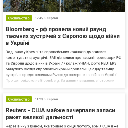
Суспільство
12:45,
5 серпня
Bloomberg - рф провела новий раунд
таємних зустрічей з Європою щодо війни
в Україні
Водночас у Кремлі та європейських країнах відмовилися
коментувати ці зустрічі. ЗМІ дізналися про таємні переговори РФ
та Європи щодо війни в Україні / / колаж УНІАН, фото REUTERS
Минулого місяця європейські країни провели ще одну таємну
зустріч з представниками РФ щодо завершення війни в Україні.
Про це повідомляє Bloomberg. За даними видання, зі сторони
Європи до цих переговорів долучилися колишні
високопосадовці Великої Британії, Франції, Німеччини та Р...
Суспільство
11:29,
5 серпня
Reuters - США майже вичерпали запаси
ракет великої дальності
Через війну з Іраном, яка триває з кінця лютого, армія США вже