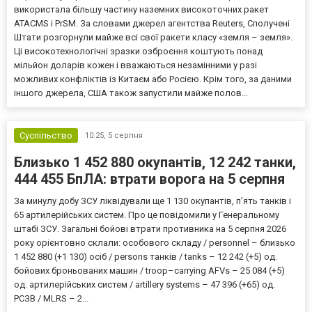
використала більшу частину наземних високоточних ракет
ATACMS і PrSM. За словами джерел агентства Reuters, Сполучені
Штати розгорнули майже всі свої ракети класу «земля – земля».
Ці високотехнологічні зразки озброєння коштують понад
мільйон доларів кожен і вважаються незамінними у разі
можливих конфліктів із Китаєм або Росією. Крім того, за даними
іншого джерела, США також запустили майже полов...
Суспільство
10:25,
5 серпня
Близько 1 452 880 окупантів, 12 242 танки,
444 455 БпЛА: втрати ворога на 5 серпня
За минулу добу ЗСУ ліквідували ще 1 130 окупантів, пʼять танків і
65 артилерійських систем. Про це повідомили у Генеральному
штабі ЗСУ. Загальні бойові втрати противника на 5 серпня 2026
року орієнтовно склали: особового складу / personnel – близько
1 452 880 (+1 130) осіб / persons танків / tanks – 12 242 (+5) од.
бойових броньованих машин / troop–carrying AFVs – 25 084 (+5)
од. артилерійських систем / artillery systems – 47 396 (+65) од.
РСЗВ / MLRS – 2...