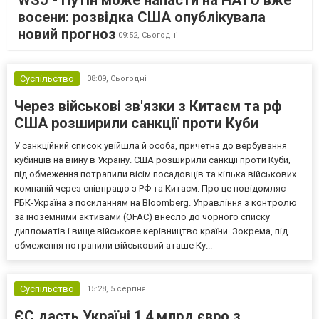
WSJ - Путін може напасти на НАТО вже
восени: розвідка США опублікувала
новий прогноз
09:52,
Сьогодні
Суспільство
08:09,
Сьогодні
Через військові зв'язки з Китаєм та рф
США розширили санкції проти Куби
У санкційний список увійшла й особа, причетна до вербування
кубинців на війну в Україну. США розширили санкції проти Куби,
під обмеження потрапили вісім посадовців та кілька військових
компаній через співпрацю з РФ та Китаєм. Про це повідомляє
РБК-Україна з посиланням на Bloomberg. Управління з контролю
за іноземними активами (OFAC) внесло до чорного списку
дипломатів і вище військове керівництво країни. Зокрема, під
обмеження потрапили військовий аташе Ку...
Суспільство
15:28,
5 серпня
ЄС дасть Україні 1,4 млрд євро з