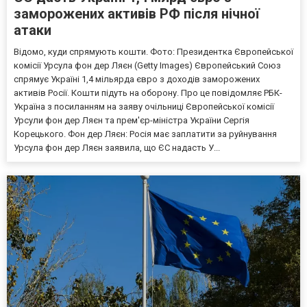
заморожених активів РФ після нічної
атаки
Відомо, куди спрямують кошти. Фото: Президентка Європейської
комісії Урсула фон дер Ляєн (Getty Images) Європейський Союз
спрямує Україні 1,4 мільярда євро з доходів заморожених
активів Росії. Кошти підуть на оборону. Про це повідомляє РБК-
Україна з посиланням на заяву очільниці Європейської комісії
Урсули фон дер Ляєн та прем'єр-міністра України Сергія
Корецького. Фон дер Ляєн: Росія має заплатити за руйнування
Урсула фон дер Ляєн заявила, що ЄС надасть У...