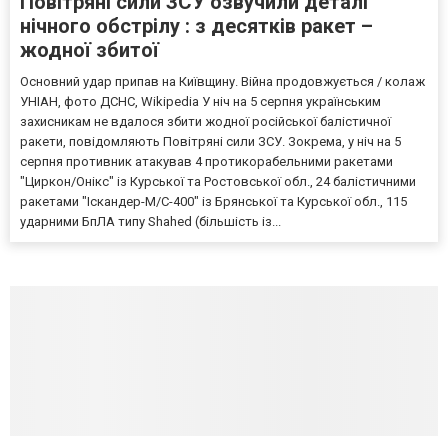
Повітряні сили ЗСУ озвучили деталі
нічного обстрілу : з десятків ракет –
жодної збитої
Основний удар припав на Київщину. Війна продовжується / колаж
УНІАН, фото ДСНС, Wikipedia У ніч на 5 серпня українським
захисникам не вдалося збити жодної російської балістичної
ракети, повідомляють Повітряні сили ЗСУ. Зокрема, у ніч на 5
серпня противник атакував 4 протикорабельними ракетами
"Циркон/Онікс" із Курської та Ростовської обл., 24 балістичними
ракетами "Іскандер-М/С-400" із Брянської та Курської обл., 115
ударними БпЛА типу Shahed (більшість із...