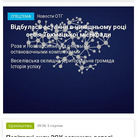
Новости ОТГ
СПЕЦТЕМА
Відбулась остання в нинішньому році
сесія Токмацької міськради
Роза и Нововасильевка с новыми
остановочными комплексами
Веселівська селищна територіальна громада.
Історія успіху
Суспільство
09:34,
5 серпня