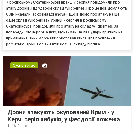
У російському Єкатеринбурзі вранці 7 серпня повідомили про
атаку дронів. Під ударом склад Wildberries. Про це повідомляють
OSINT-канали, зокрема Exilenova+. Що відомо про атаку на ще
один склад Wildberries? Уранці 7 серпня в російському
Єкатеринбурзі повідомили про атаку на склад Wildberries. За
попередньою інформацією, щонайменше два удари припали на
приміщення, який може використовуватися для посилення
російської армії. Росіяни втікають зі складу після а...
Суспільство
Дрони атакують окупований Крим - у
Керчі серія вибухів, у Феодосії пожежа
11:16,
Сьогодні