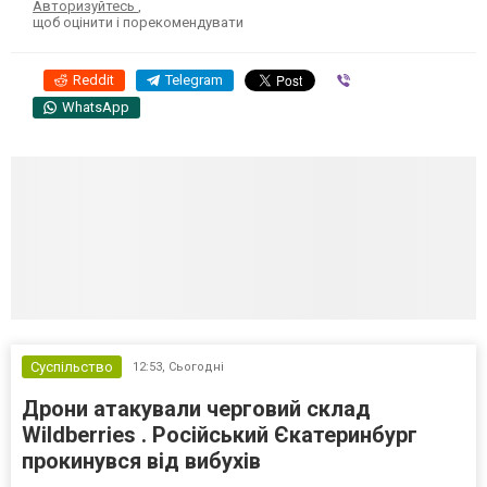
Авторизуйтесь
,
щоб оцінити і порекомендувати
Reddit
Telegram
Viber
WhatsApp
Суспільство
12:53,
Сьогодні
Дрони атакували черговий склад
Wildberries . Російський Єкатеринбург
прокинувся від вибухів