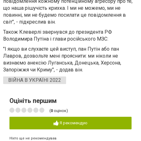
повідомлення кожному потенційному агресору про те,
що наша рішучість крихка. І ми не можемо, ми не
повинні, ми не будемо посилати це повідомлення в
світ", - підкреслив він.
Також Клеверлі звернувся до президента РФ
Володимира Путіна і глави російського МЗС:
"І якщо ви слухаєте цей виступ, пан Путін або пан
Лавров, дозвольте мені прояснити: ми ніколи не
визнаємо анексію Луганська, Донецька, Херсона,
Запоріжжя чи Криму", - додав він.
ВІЙНА В УКРАЇНІ 2022
Оцініть першим
(
0
оцінок)
Я рекомендую
Ніхто ще не рекомендував