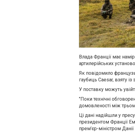
Влада Франції має намі
артилерійських установок
Як повідомило французьк
гаубиць Caesar, взяту із
У поставку можуть увійти
"Поки технічні обговор
домовленості між трьома
Ці дані надійшли у пресу
президентом Франції Е
прем’єр-міністром Данії