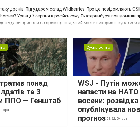
таку дронів. Під ударом склад Wildberries. Про це повідомляють OS
berries? Уранці 7 серпня в російському Єкатеринбурзі повідомили п
 два удари припали на приміщення, який може використовуватися 
тво
Суспільство
втратив понад
WSJ - Путін мож
лдатів та 3
напасти на НАТО
и ППО — Генштаб
восени: розвідк
опублікувала но
Вчора
прогноз
09:52,
Вчора