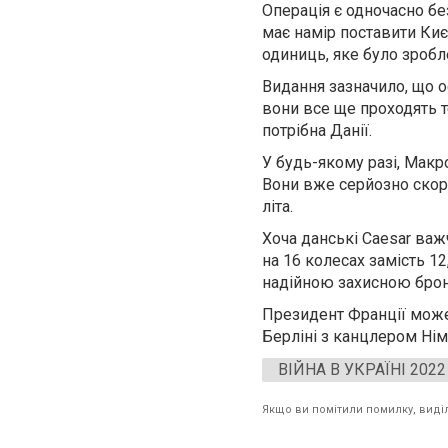
Операція є одночасно б
має намір поставити Киє
одиниць, яке було зробл
Видання зазначило, що о
вони все ще проходять т
потрібна Данії.
У будь-якому разі, Макро
Вони вже серйозно скоро
літа.
Хоча данські Caesar важч
на 16 колесах замість 12
надійною захисною бро
Президент Франції може 
Берліні з канцлером Н
ВІЙНА В УКРАЇНІ 2022
Якщо ви помітили помилку, виділі