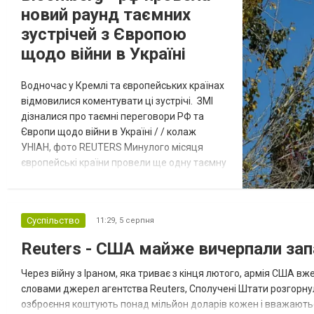
новий раунд таємних
зустрічей з Європою
щодо війни в Україні
Водночас у Кремлі та європейських країнах
відмовилися коментувати ці зустрічі. ЗМІ
дізналися про таємні переговори РФ та
Європи щодо війни в Україні / / колаж
УНІАН, фото REUTERS Минулого місяця
європейські країни провели ще одну таємну
зустріч з представниками РФ щодо
завершення війни в Україні. Про це
повідомляє Bloomberg. За даними видання,
Суспільство
11:29,
5 серпня
зі сторони Європи до цих переговорів
долучилися колишні високопосадовці
Reuters - США майже вичерпали зап
Великої Британії, Франції, Німеччини та Р...
Через війну з Іраном, яка триває з кінця лютого, армія США 
словами джерел агентства Reuters, Сполучені Штати розгорнули
озброєння коштують понад мільйон доларів кожен і вважаються 