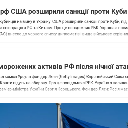
а рф США розширили санкції проти Куби
кубинців на війну в Україну. США розширили санкції проти Куби, пі
ез співпрацю з РФ та Китаєм. Про це повідомляє РБК-Україна з пос
AC) внесло до чорного списку дипломатів і вище військове керівни
аморожених активів РФ після нічної ата
ї комісії Урсула фон дер Ляєн (Getty Images) Європейський Союз 
ї. Кошти підуть на оборону. Про це повідомляє РБК-Україна з посила
рем'єр-міністра України Сергія Корецького. Фон дер Ляєн: Росія ма
.