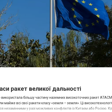
аси ракет великої дальності
вже використала більшу частину наземних високоточних ракет ATACMS
 майже всі свої ракети класу «земля – земля». Ці високотехнологі
незамінними у разі можливих конфліктів із Китаєм або Росією. Крі