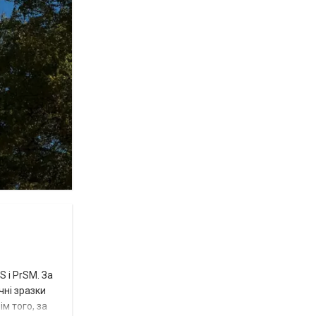
 і PrSM. За
чні зразки
м того, за