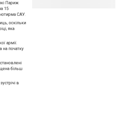
які Париж
на 15
 чотирма САУ.
иць, оскільки
іці, яка
ої армії.
а на початку
встановлені
нащена більш
зустрічі в