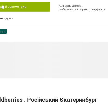
Авторизуйтесь
,
Я рекомендую
щоб оцінити і порекомендувати
омендував
App
dberries . Російський Єкатеринбург