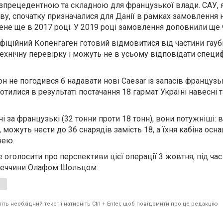
езпрецедентною та складною для французької влади. САУ, 
ву, спочатку призначалися для Данії в рамках замовлення 
ене ще в 2017 році. У 2019 році замовлення доповнили ще
фіційний Копенгаген готовий відмовитися від частини гауб
ехнічну перевірку і можуть не в усьому відповідати специф
н не погодився б надавати нові Caesar із запасів французьк
тилися в результаті постачання 18 гармат Україні навесні т
і за французькі (32 тонни проти 18 тонн), вони потужніші: 
, можуть нести до 36 снарядів замість 18, а їхня кабіна ос
нею.
оголосити про перспективи цієї операції 3 жовтня, під час 
імеччини Олафом Шольцом.
ть необхідний текст і натисніть Ctrl + Enter, щоб повідомити про це редакцію