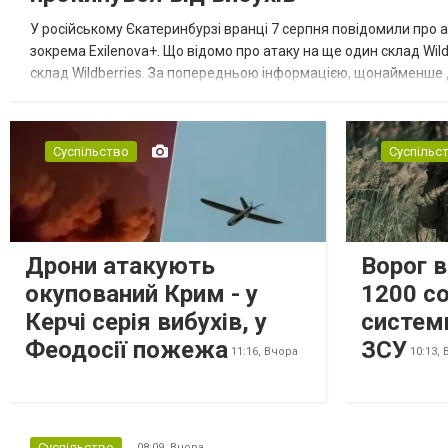
У російському Єкатеринбурзі вранці 7 серпня повідомили про а
зокрема Exilenova+. Що відомо про атаку на ще один склад Wild
склад Wildberries. За попередньою інформацією, щонайменше
посилення російської армії. Росіяни втікають зі складу після а...
Суспільство
Суспільс
Дрони атакують
Ворог 
окупований Крим - у
1200 со
Керчі серія вибухів, у
систем
Феодосії пожежа
ЗСУ
11:16,
Вчора
10:13,
Суспільство
08:09,
Вчора