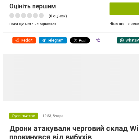
Оцініть першим
(
0
оцінок)
Ніхто ще не рек
Поки ще ніхто не оцінював
Reddit
Telegram
Viber
Whats
Суспільство
12:53,
Вчора
Дрони атакували черговий склад Wil
прокинувся від вибухів