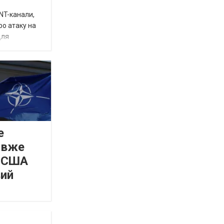
INT-канали,
ро атаку на
для
е
 вже
а США
вий