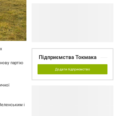
х
Підприємства Токмака
 нову партію
Додати підприємство
ичної
ж
Зеленським і