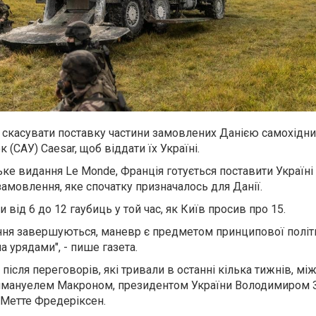
р скасувати поставку частини замовлених Данією самохідни
 (САУ) Caesar, щоб віддати їх Україні.
е видання Le Monde, Франція готується поставити Україні
 замовлення, яке спочатку призначалось для Данії.
 від 6 до 12 гаубиць у той час, як Київ просив про 15.
ення завершуються, маневр є предметом принципової політ
 урядами", - пише газета.
 після переговорів, які тривали в останні кілька тижнів, мі
ммануелем Макроном, президентом України Володимиром 
 Метте Фредеріксен.