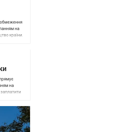
д обмеження
иланням на
цтво країни.
ки
спрямує
нням на
є заплатити