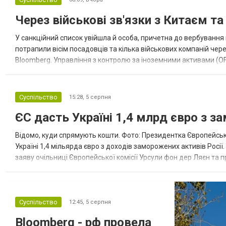
Через військові зв'язки з Китаєм т
У санкційний список увійшла й особа, причетна до вербування 
потрапили вісім посадовців та кілька військових компаній чер
Bloomberg. Управління з контролю за іноземними активами (OF
Зокрема, під обмеження потрапили військовий аташе Ку...
Суспільство
15:28,
5 серпня
ЄС дасть Україні 1,4 млрд євро з з
Відомо, куди спрямують кошти. Фото: Президентка Європейсько
Україні 1,4 мільярда євро з доходів заморожених активів Росі
заяву очільниці Європейської комісії Урсули фон дер Ляєн та п
за руйнування Урсула фон дер Ляєн заявила, що ЄС надасть У..
Суспільство
12:45,
5 серпня
Bloomberg - рф провела