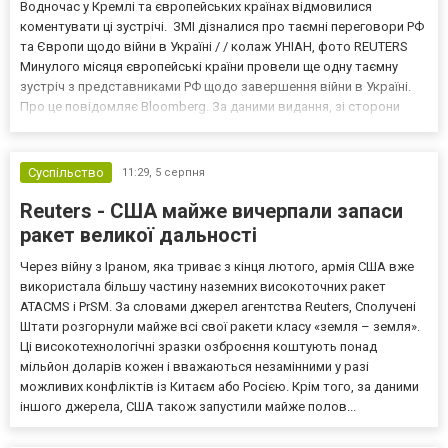
Водночас у Кремлі та європейських країнах відмовилися
коментувати ці зустрічі. ЗМІ дізналися про таємні переговори РФ
та Європи щодо війни в Україні / / колаж УНІАН, фото REUTERS
Минулого місяця європейські країни провели ще одну таємну
зустріч з представниками РФ щодо завершення війни в Україні.
Про це повідомляє Bloomberg. За даними видання, зі сторони
Європи до цих переговорів долучилися колишні
високопосадовці Великої Британії, Франції, Німеччини та Р...
Суспільство
11:29,
5 серпня
Reuters - США майже вичерпали запаси
ракет великої дальності
Через війну з Іраном, яка триває з кінця лютого, армія США вже
використала більшу частину наземних високоточних ракет
ATACMS і PrSM. За словами джерел агентства Reuters, Сполучені
Штати розгорнули майже всі свої ракети класу «земля – земля».
Ці високотехнологічні зразки озброєння коштують понад
мільйон доларів кожен і вважаються незамінними у разі
можливих конфліктів із Китаєм або Росією. Крім того, за даними
іншого джерела, США також запустили майже полов...