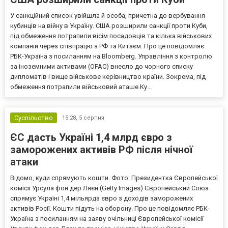
У санкційний список увійшла й особа, причетна до вербування
кубинців на війну в Україну. США розширили санкції проти Куби,
під обмеження потрапили вісім посадовців та кілька військових
компаній через співпрацю з РФ та Китаєм. Про це повідомляє
РБК-Україна з посиланням на Bloomberg. Управління з контролю
за іноземними активами (OFAC) внесло до чорного списку
дипломатів і вище військове керівництво країни. Зокрема, під
обмеження потрапили військовий аташе Ку...
Суспільство
15:28,
5 серпня
ЄС дасть Україні 1,4 млрд євро з
заморожених активів РФ після нічної
атаки
Відомо, куди спрямують кошти. Фото: Президентка Європейської
комісії Урсула фон дер Ляєн (Getty Images) Європейський Союз
спрямує Україні 1,4 мільярда євро з доходів заморожених
активів Росії. Кошти підуть на оборону. Про це повідомляє РБК-
Україна з посиланням на заяву очільниці Європейської комісії