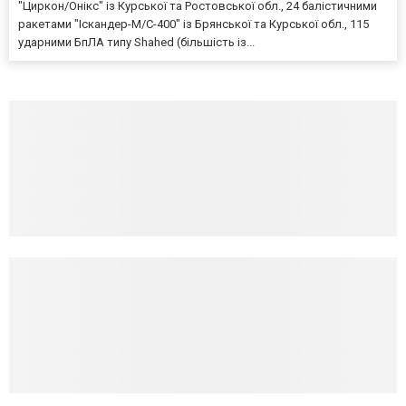
"Циркон/Онікс" із Курської та Ростовської обл., 24 балістичними
ракетами "Іскандер-М/С-400" із Брянської та Курської обл., 115
ударними БпЛА типу Shahed (більшість із...