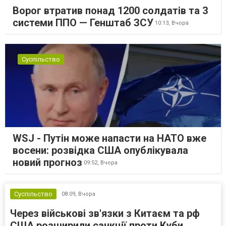
Ворог втратив понад 1200 солдатів та 3
системи ППО — Генштаб ЗСУ
10:13,
Вчора
Суспільство
WSJ - Путін може напасти на НАТО вже
восени: розвідка США опублікувала
новий прогноз
09:52,
Вчора
Суспільство
08:09,
Вчора
Через військові зв'язки з Китаєм та рф
США розширили санкції проти Куби