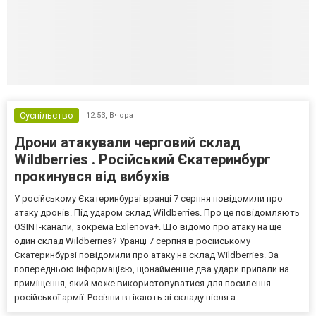
Суспільство
12:53,
Вчора
Дрони атакували черговий склад
Wildberries . Російський Єкатеринбург
прокинувся від вибухів
У російському Єкатеринбурзі вранці 7 серпня повідомили про
атаку дронів. Під ударом склад Wildberries. Про це повідомляють
OSINT-канали, зокрема Exilenova+. Що відомо про атаку на ще
один склад Wildberries? Уранці 7 серпня в російському
Єкатеринбурзі повідомили про атаку на склад Wildberries. За
попередньою інформацією, щонайменше два удари припали на
приміщення, який може використовуватися для посилення
російської армії. Росіяни втікають зі складу після а...