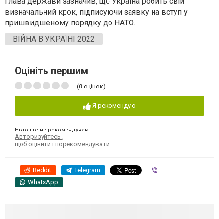
Глава держави зазначив, що Україна робить свій
визначальний крок, підписуючи заявку на вступ у
пришвидшеному порядку до НАТО.
ВІЙНА В УКРАЇНІ 2022
Оцініть першим
(
0
оцінок)
Я рекомендую
Ніхто ще не рекомендував
Авторизуйтесь
,
щоб оцінити і порекомендувати
Reddit
Telegram
Viber
WhatsApp