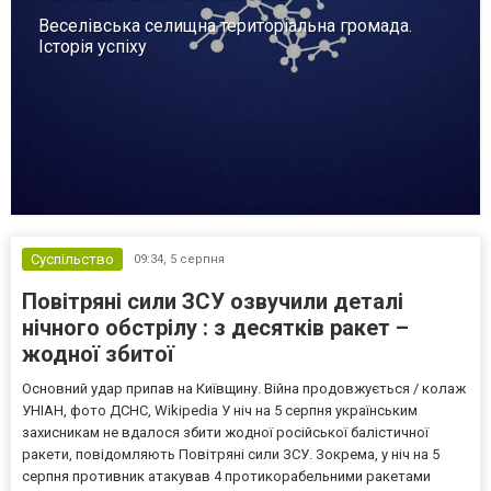
Веселівська селищна територіальна громада.
Історія успіху
Суспільство
09:34,
5 серпня
Повітряні сили ЗСУ озвучили деталі
нічного обстрілу : з десятків ракет –
жодної збитої
Основний удар припав на Київщину. Війна продовжується / колаж
УНІАН, фото ДСНС, Wikipedia У ніч на 5 серпня українським
захисникам не вдалося збити жодної російської балістичної
ракети, повідомляють Повітряні сили ЗСУ. Зокрема, у ніч на 5
серпня противник атакував 4 протикорабельними ракетами