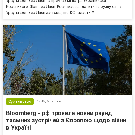
Урсули фон дер Ляєн та прем'єр-міністра України Сергія
Корецького. Фон дер Ляєн: Росія має заплатити за руйнування
Урсула фон дер Ляєн заявила, що ЄС надасть У...
Суспільство
12:45,
5 серпня
Bloomberg - рф провела новий раунд
таємних зустрічей з Європою щодо війни
в Україні