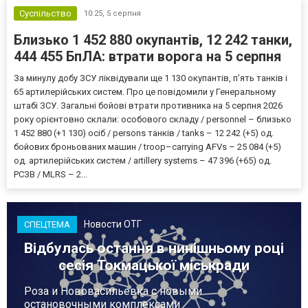
Суспільство
10:25,
5 серпня
Близько 1 452 880 окупантів, 12 242 танки,
444 455 БпЛА: втрати ворога на 5 серпня
За минулу добу ЗСУ ліквідували ще 1 130 окупантів, пʼять танків і
65 артилерійських систем. Про це повідомили у Генеральному
штабі ЗСУ. Загальні бойові втрати противника на 5 серпня 2026
року орієнтовно склали: особового складу / personnel – близько
1 452 880 (+1 130) осіб / persons танків / tanks – 12 242 (+5) од.
бойових броньованих машин / troop–carrying AFVs – 25 084 (+5)
од. артилерійських систем / artillery systems – 47 396 (+65) од.
РСЗВ / MLRS – 2...
Новости ОТГ
СПЕЦТЕМА
Відбулась остання в нинішньому році
сесія Токмацької міськради
Роза и Нововасильевка с новыми
остановочными комплексами