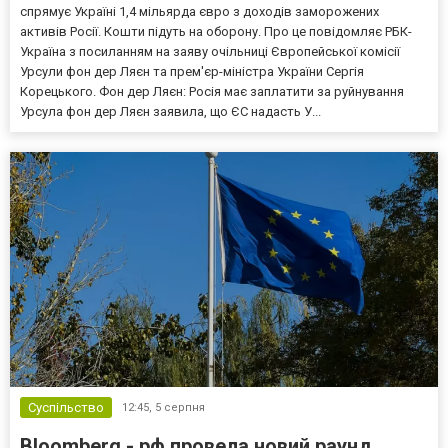
спрямує Україні 1,4 мільярда євро з доходів заморожених
активів Росії. Кошти підуть на оборону. Про це повідомляє РБК-
Україна з посиланням на заяву очільниці Європейської комісії
Урсули фон дер Ляєн та прем'єр-міністра України Сергія
Корецького. Фон дер Ляєн: Росія має заплатити за руйнування
Урсула фон дер Ляєн заявила, що ЄС надасть У...
Суспільство
12:45,
5 серпня
Bloomberg - рф провела новий раунд