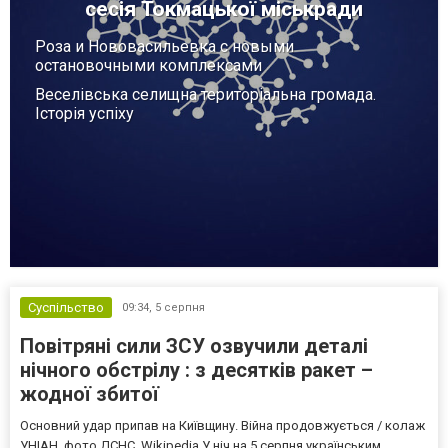
сесія Токмацької міськради
Роза и Нововасильевка с новыми
остановочными комплексами
Веселівська селищна територіальна громада.
Історія успіху
Суспільство
09:34,
5 серпня
Повітряні сили ЗСУ озвучили деталі
нічного обстрілу : з десятків ракет –
жодної збитої
Основний удар припав на Київщину. Війна продовжується / колаж
УНІАН, фото ДСНС, Wikipedia У ніч на 5 серпня українським