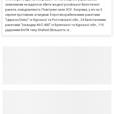
захисникам не вдалося збити жодної російської балістичної
ракети, повідомляють Повітряні сили ЗСУ. Зокрема, у ніч на 5
серпня противник атакував 4 протикорабельними ракетами
"Циркон/Онікс" із Курської та Ростовської обл., 24 балістичними
ракетами "Іскандер-М/С-400" із Брянської та Курської обл., 115
ударними БпЛА типу Shahed (більшість із...