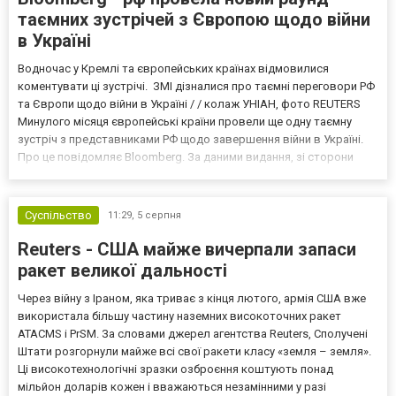
таємних зустрічей з Європою щодо війни
в Україні
Водночас у Кремлі та європейських країнах відмовилися
коментувати ці зустрічі. ЗМІ дізналися про таємні переговори РФ
та Європи щодо війни в Україні / / колаж УНІАН, фото REUTERS
Минулого місяця європейські країни провели ще одну таємну
зустріч з представниками РФ щодо завершення війни в Україні.
Про це повідомляє Bloomberg. За даними видання, зі сторони
Європи до цих переговорів долучилися колишні
високопосадовці Великої Британії, Франції, Німеччини та Р...
Суспільство
11:29,
5 серпня
Reuters - США майже вичерпали запаси
ракет великої дальності
Через війну з Іраном, яка триває з кінця лютого, армія США вже
використала більшу частину наземних високоточних ракет
ATACMS і PrSM. За словами джерел агентства Reuters, Сполучені
Штати розгорнули майже всі свої ракети класу «земля – земля».
Ці високотехнологічні зразки озброєння коштують понад
мільйон доларів кожен і вважаються незамінними у разі