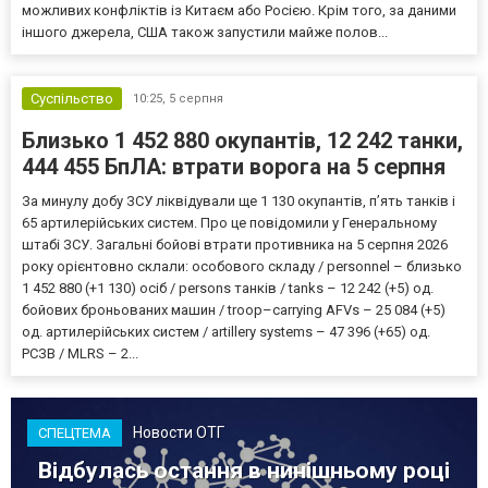
можливих конфліктів із Китаєм або Росією. Крім того, за даними
іншого джерела, США також запустили майже полов...
Суспільство
10:25,
5 серпня
Близько 1 452 880 окупантів, 12 242 танки,
444 455 БпЛА: втрати ворога на 5 серпня
За минулу добу ЗСУ ліквідували ще 1 130 окупантів, пʼять танків і
65 артилерійських систем. Про це повідомили у Генеральному
штабі ЗСУ. Загальні бойові втрати противника на 5 серпня 2026
року орієнтовно склали: особового складу / personnel – близько
1 452 880 (+1 130) осіб / persons танків / tanks – 12 242 (+5) од.
бойових броньованих машин / troop–carrying AFVs – 25 084 (+5)
од. артилерійських систем / artillery systems – 47 396 (+65) од.
РСЗВ / MLRS – 2...
Новости ОТГ
СПЕЦТЕМА
Відбулась остання в нинішньому році