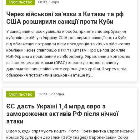
Суспільство
08:09,
Вчора
Через військові зв'язки з Китаєм та рф
США розширили санкції проти Куби
У санкційний список увійшла й особа, причетна до вербування
кубинців на війну в Україну. США розширили санкції проти Куби,
під обмеження потрапили вісім посадовців та кілька військових
компаній через співпрацю з РФ та Китаєм. Про це повідомляє
РБК-Україна з посиланням на Bloomberg. Управління з контролю
за іноземними активами (OFAC) внесло до чорного списку
дипломатів і вище військове керівництво країни. Зокрема, під
обмеження потрапили військовий аташе Ку...
Суспільство
15:28,
5 серпня
ЄС дасть Україні 1,4 млрд євро з
заморожених активів РФ після нічної
атаки
Відомо, куди спрямують кошти. Фото: Президентка Європейської
комісії Урсула фон дер Ляєн (Getty Images) Європейський Союз