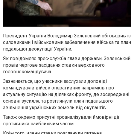
Президент України Володимир Зеленський обговорив із
силовиками і військовими забезпечення війська та план
подальшої деокупації України.
Як повідомляє прес-служба глави держави, Зеленський
провів чергове засідання ставки верховного
головнокомандувача.
Зазначається, що учасники заслухали доповіді
командувачів військ оперативних напрямків про
актуальну ситуацію на ділянках фронту, де зосереджені
основні зусилля, та розглянули план подальшого
звільнення українських земель від окупантів.
Також окремо присутні проаналізували ймовірні дії
противника найближчим часом.
Крім того, члени ставки розглянули питання