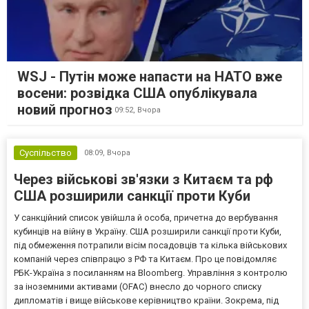
WSJ - Путін може напасти на НАТО вже
восени: розвідка США опублікувала
новий прогноз
09:52,
Вчора
Суспільство
08:09,
Вчора
Через військові зв'язки з Китаєм та рф
США розширили санкції проти Куби
У санкційний список увійшла й особа, причетна до вербування
кубинців на війну в Україну. США розширили санкції проти Куби,
під обмеження потрапили вісім посадовців та кілька військових
компаній через співпрацю з РФ та Китаєм. Про це повідомляє
РБК-Україна з посиланням на Bloomberg. Управління з контролю
за іноземними активами (OFAC) внесло до чорного списку
дипломатів і вище військове керівництво країни. Зокрема, під