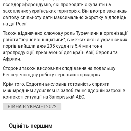
псевдореферендумів, які проводять окупанти на
захоплених українських територіях. Він вкотре закликав
світову спільноту дати максимально жорстку відповідь
на дії Росії.
Також відзначено ключову роль Туреччини в організації
роботи "зернової ініціативи", в межах якої з українських
портів вийшли вже 235 суден із 5,4 млн тонн
агропродукції, призначеної для країн Азії, Європи та
Африки.
Сторони також висловили сподівання на подальшу
безперешкодну роботу зернових коридорів.
Крім того, Ердоган висловив готовність сприяти
міжнародним зусиллям із запобігання ядерній загрозі в
контексті ситуації на Запорізькій АЕС.
ВІЙНА В УКРАЇНІ 2022
Оцініть першим