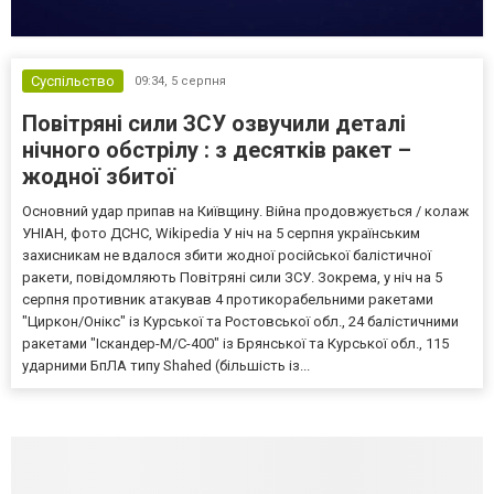
Суспільство
09:34,
5 серпня
Повітряні сили ЗСУ озвучили деталі
нічного обстрілу : з десятків ракет –
жодної збитої
Основний удар припав на Київщину. Війна продовжується / колаж
УНІАН, фото ДСНС, Wikipedia У ніч на 5 серпня українським
захисникам не вдалося збити жодної російської балістичної
ракети, повідомляють Повітряні сили ЗСУ. Зокрема, у ніч на 5
серпня противник атакував 4 протикорабельними ракетами
"Циркон/Онікс" із Курської та Ростовської обл., 24 балістичними
ракетами "Іскандер-М/С-400" із Брянської та Курської обл., 115
ударними БпЛА типу Shahed (більшість із...