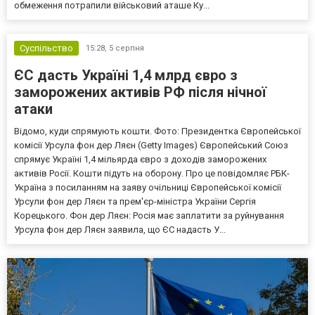
обмеження потрапили військовий аташе Ку...
Суспільство
15:28,
5 серпня
ЄС дасть Україні 1,4 млрд євро з
заморожених активів РФ після нічної
атаки
Відомо, куди спрямують кошти. Фото: Президентка Європейської
комісії Урсула фон дер Ляєн (Getty Images) Європейський Союз
спрямує Україні 1,4 мільярда євро з доходів заморожених
активів Росії. Кошти підуть на оборону. Про це повідомляє РБК-
Україна з посиланням на заяву очільниці Європейської комісії
Урсули фон дер Ляєн та прем'єр-міністра України Сергія
Корецького. Фон дер Ляєн: Росія має заплатити за руйнування
Урсула фон дер Ляєн заявила, що ЄС надасть У...