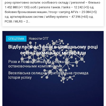
року орієнтовно склали: особового складу / personnel – близько
1 452 880 (+1 130) осіб / persons танків / tanks – 12 242 (+5) од.
бойових броньованих машин / troop–carrying AFVs – 25 084 (+5)
од. артилерійських систем / artillery systems – 47 396 (+65) од.
РСЗВ / MLRS – 2...
Новости ОТГ
СПЕЦТЕМА
Відбулась остання в нинішньому році
сесія Токмацької міськради
Роза и Нововасильевка с новыми
остановочными комплексами
Веселівська селищна територіальна громада.
Історія успіху