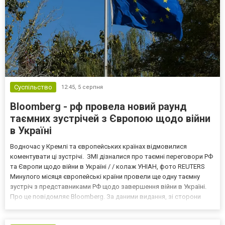
Суспільство
12:45,
5 серпня
Bloomberg - рф провела новий раунд
таємних зустрічей з Європою щодо війни
в Україні
Водночас у Кремлі та європейських країнах відмовилися
коментувати ці зустрічі. ЗМІ дізналися про таємні переговори РФ
та Європи щодо війни в Україні / / колаж УНІАН, фото REUTERS
Минулого місяця європейські країни провели ще одну таємну
зустріч з представниками РФ щодо завершення війни в Україні.
Про це повідомляє Bloomberg. За даними видання, зі сторони
Європи до цих переговорів долучилися колишні
високопосадовці Великої Британії, Франції, Німеччини та Р...