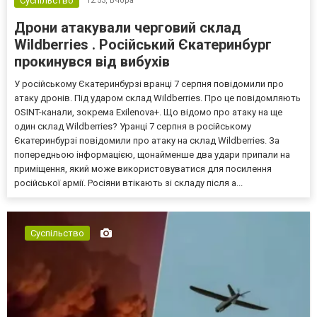
Суспільство
12:53,
Вчора
Дрони атакували черговий склад
Wildberries . Російський Єкатеринбург
прокинувся від вибухів
У російському Єкатеринбурзі вранці 7 серпня повідомили про
атаку дронів. Під ударом склад Wildberries. Про це повідомляють
OSINT-канали, зокрема Exilenova+. Що відомо про атаку на ще
один склад Wildberries? Уранці 7 серпня в російському
Єкатеринбурзі повідомили про атаку на склад Wildberries. За
попередньою інформацією, щонайменше два удари припали на
приміщення, який може використовуватися для посилення
російської армії. Росіяни втікають зі складу після а...
Суспільство