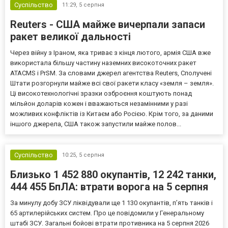
Суспільство
11:29,
5 серпня
Reuters - США майже вичерпали запаси
ракет великої дальності
Через війну з Іраном, яка триває з кінця лютого, армія США вже
використала більшу частину наземних високоточних ракет
ATACMS і PrSM. За словами джерел агентства Reuters, Сполучені
Штати розгорнули майже всі свої ракети класу «земля – земля».
Ці високотехнологічні зразки озброєння коштують понад
мільйон доларів кожен і вважаються незамінними у разі
можливих конфліктів із Китаєм або Росією. Крім того, за даними
іншого джерела, США також запустили майже полов...
Суспільство
10:25,
5 серпня
Близько 1 452 880 окупантів, 12 242 танки,
444 455 БпЛА: втрати ворога на 5 серпня
За минулу добу ЗСУ ліквідували ще 1 130 окупантів, пʼять танків і
65 артилерійських систем. Про це повідомили у Генеральному
штабі ЗСУ. Загальні бойові втрати противника на 5 серпня 2026