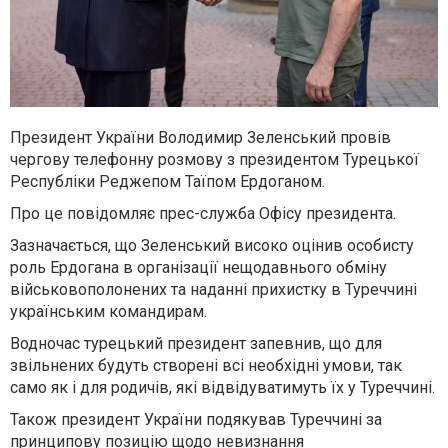
Президент України Володимир Зеленський провів
чергову телефонну розмову з президентом Турецької
Республіки Реджепом Таїпом Ердоганом.
Про це повідомляє прес-служба Офісу президента.
Зазначається, що Зеленський високо оцінив особисту
роль Ердогана в організації нещодавнього обміну
військовополонених та наданні прихистку в Туреччині
українським командирам.
Водночас турецький президент запевнив, що для
звільнених будуть створені всі необхідні умови, так
само як і для родичів, які відвідуватимуть їх у Туреччині.
Також президент України подякував Туреччині за
принципову позицію щодо невизнання