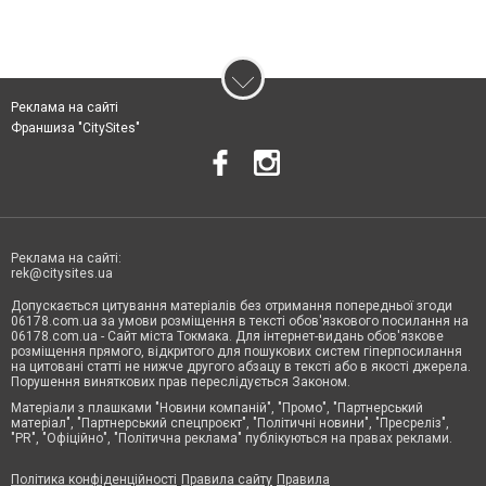
Реклама на сайті
Франшиза "CitySites"
Реклама на сайті:
rek@citysites.ua
Допускається цитування матеріалів без отримання попередньої згоди
06178.com.ua за умови розміщення в тексті обов'язкового посилання на
06178.com.ua - Сайт міста Токмака. Для інтернет-видань обов'язкове
розміщення прямого, відкритого для пошукових систем гіперпосилання
на цитовані статті не нижче другого абзацу в тексті або в якості джерела.
Порушення виняткових прав переслідується Законом.
Матеріали з плашками "Новини компаній", "Промо", "Партнерський
матеріал", "Партнерський спецпроєкт", "Політичні новини", "Пресреліз",
"PR", "Офіційно", "Політична реклама" публікуються на правах реклами.
Політика конфіденційності
Правила сайту
Правила