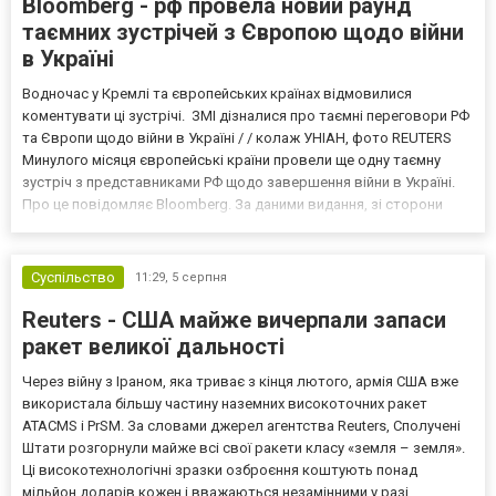
Bloomberg - рф провела новий раунд
таємних зустрічей з Європою щодо війни
в Україні
Водночас у Кремлі та європейських країнах відмовилися
коментувати ці зустрічі. ЗМІ дізналися про таємні переговори РФ
та Європи щодо війни в Україні / / колаж УНІАН, фото REUTERS
Минулого місяця європейські країни провели ще одну таємну
зустріч з представниками РФ щодо завершення війни в Україні.
Про це повідомляє Bloomberg. За даними видання, зі сторони
Європи до цих переговорів долучилися колишні
високопосадовці Великої Британії, Франції, Німеччини та Р...
Суспільство
11:29,
5 серпня
Reuters - США майже вичерпали запаси
ракет великої дальності
Через війну з Іраном, яка триває з кінця лютого, армія США вже
використала більшу частину наземних високоточних ракет
ATACMS і PrSM. За словами джерел агентства Reuters, Сполучені
Штати розгорнули майже всі свої ракети класу «земля – земля».
Ці високотехнологічні зразки озброєння коштують понад
мільйон доларів кожен і вважаються незамінними у разі