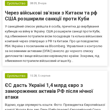
Суспільство
08:09,
Вчора
Через військові зв'язки з Китаєм та рф
США розширили санкції проти Куби
У санкційний список увійшла й особа, причетна до вербування
кубинців на війну в Україну. США розширили санкції проти Куби,
під обмеження потрапили вісім посадовців та кілька військових
компаній через співпрацю з РФ та Китаєм. Про це повідомляє
РБК-Україна з посиланням на Bloomberg. Управління з контролю
за іноземними активами (OFAC) внесло до чорного списку
дипломатів і вище військове керівництво країни. Зокрема, під
обмеження потрапили військовий аташе Ку...
Суспільство
15:28,
5 серпня
ЄС дасть Україні 1,4 млрд євро з
заморожених активів РФ після нічної
атаки
Відомо, куди спрямують кошти. Фото: Президентка Європейської
комісії Урсула фон дер Ляєн (Getty Images) Європейський Союз