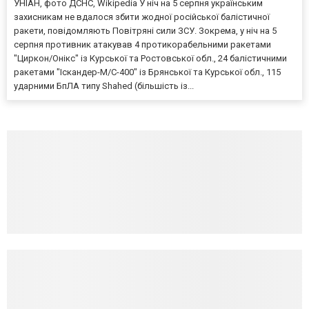
УНІАН, фото ДСНС, Wikipedia У ніч на 5 серпня українським
захисникам не вдалося збити жодної російської балістичної
ракети, повідомляють Повітряні сили ЗСУ. Зокрема, у ніч на 5
серпня противник атакував 4 протикорабельними ракетами
"Циркон/Онікс" із Курської та Ростовської обл., 24 балістичними
ракетами "Іскандер-М/С-400" із Брянської та Курської обл., 115
ударними БпЛА типу Shahed (більшість із...