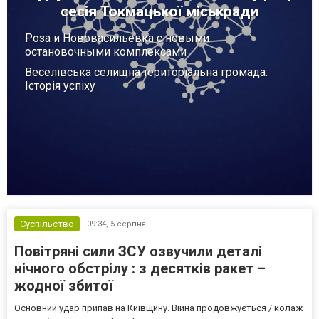
сесія Токмацької міськради
Роза и Нововасильевка с новыми
остановочными комплексами
Веселівська селищна територіальна громада.
Історія успіху
Суспільство
09:34,
5 серпня
Повітряні сили ЗСУ озвучили деталі
нічного обстрілу : з десятків ракет –
жодної збитої
Основний удар припав на Київщину. Війна продовжується / колаж