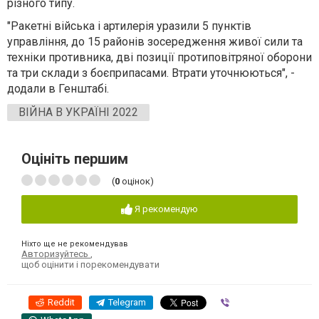
різного типу.
"Ракетні війська і артилерія уразили 5 пунктів
управління, до 15 районів зосередження живої сили та
техніки противника, дві позиції протиповітряної оборони
та три склади з боєприпасами. Втрати уточнюються", -
додали в Генштабі.
ВІЙНА В УКРАЇНІ 2022
Оцініть першим
(
0
оцінок)
Я рекомендую
Ніхто ще не рекомендував
Авторизуйтесь
,
щоб оцінити і порекомендувати
Reddit
Telegram
Viber