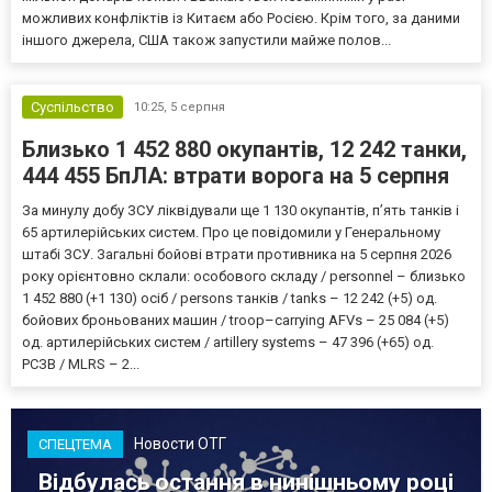
можливих конфліктів із Китаєм або Росією. Крім того, за даними
іншого джерела, США також запустили майже полов...
Суспільство
10:25,
5 серпня
Близько 1 452 880 окупантів, 12 242 танки,
444 455 БпЛА: втрати ворога на 5 серпня
За минулу добу ЗСУ ліквідували ще 1 130 окупантів, пʼять танків і
65 артилерійських систем. Про це повідомили у Генеральному
штабі ЗСУ. Загальні бойові втрати противника на 5 серпня 2026
року орієнтовно склали: особового складу / personnel – близько
1 452 880 (+1 130) осіб / persons танків / tanks – 12 242 (+5) од.
бойових броньованих машин / troop–carrying AFVs – 25 084 (+5)
од. артилерійських систем / artillery systems – 47 396 (+65) од.
РСЗВ / MLRS – 2...
Новости ОТГ
СПЕЦТЕМА
Відбулась остання в нинішньому році