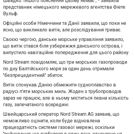
швидко. Іншого пояснення цьому немає", - заявила
представник німецького мережевого агентства Фіете
Вульф.
Офіційні особи Німеччини та Данії заявили, що поки не
ясно, що викликало витік, але розслідування триває.
Своєю чергою, данське морське управління заявило,
що витік стався біля узбережжя данського острова, і
випустило навігаційне попередження для цього району.
Nord Stream повідомляє, що три морських газопроводи
по дну Балтійського моря за один день отримали
"безпрецедентний" збиток.
Витік спонукав Данію обмежити судноплавство в
радіусі п'яти морських миль. Жоден з трубопроводів
зараз не працює, але в ньому міститься певна кількість
газу, запечатаного всередині.
Швейцарський оператор Nord Stream AG заявив, що
неможливо оцінити, коли буде відновлена
працездатність системи газової мережі, оскільки
"руйнування, що відбулося в один день одночасно на