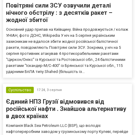
Повітряні сили ЗСУ озвучили деталі
нічного обстрілу : з десятків ракет –
жодної збитої
Основний удар припав на Київщину. Війна продовжується / колаж
УНІАН, фото ДСНС, Wikipedia У ніч на 5 серпня українським
захисникам не вдалося збити жодної російської балістичної
ракети, повідомляють Повітряні сили ЗСУ. Зокрема, у ніч на 5
серпня противник атакував 4 протикорабельними ракетами
"Циркон/Онікс" із Курської та Ростовської обл., 24 балістичними
ракетами "Іскандер-М/С-400" із Брянської та Курської обл., 115
ударними БпЛА типу Shahed (більшість із...
Суспільство
17:24,
3 серпня
Єдиний НПЗ Грузії відмовився від
російської нафти . Знайшов альтернативу
в двох країнах
Компанія Black Sea Petroleum LLC (BSP), що володіє
нафтопереробним заводом у грузинському порту Кулеві, перейде