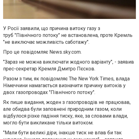
У Росії заявили, що причина витоку газу з
труб "Північного потоку" не встановлена, проте Кремль
"не виключає можливість саботажу".
Про це повідомляє News.sky.com.
"Зараз не можна виключати жодного варіанту", - заявив
прес-секретар Кремля Дмитро Пєсков.
Разом з тим, як повідомляє The New York Times, влада
Німеччини намагається визначити причину витоків у
двох газопроводах "Північного потоку".
Як пише видання, жоден з газопроводів не працював,
але обидва були заповнені природним газом, коли
відбулося різке падіння тиску, яке, за словами влади,
могло бути викликане тільки витоком.
"Мали бути великі діри, інакше тиск не впав би так