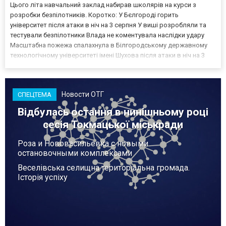
Цього літа навчальний заклад набирав школярів на курси з
розробки безпілотників. Коротко: У Бєлгороді горить
університет після атаки в ніч на 3 серпня У виші розробляли та
тестували безпілотники Влада не коментувала наслідки удару
Масштабна пожежа спалахнула в Білгородському державному
технологічному університеті імені Шухова після атаки в ніч на 3
серпня - у цьому закладі розробляли та тестували безпілотники.
Як пише російський Telegram-канал Astra, наслі...
Новости ОТГ
СПЕЦТЕМА
Відбулась остання в нинішньому році
сесія Токмацької міськради
Роза и Нововасильевка с новыми
остановочными комплексами
Веселівська селищна територіальна громада.
Історія успіху