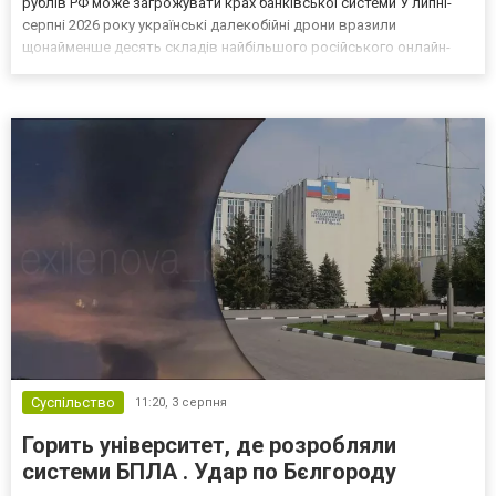
рублів РФ може загрожувати крах банківської системи У липні-
серпні 2026 року українські далекобійні дрони вразили
щонайменше десять складів найбільшого російського онлайн-
рітейлера Wildberries, спровокувавши масштабні пожежі. Поки
Кремль заперечує роль компанії в постачанні тов...
Суспільство
11:20,
3 серпня
Горить університет, де розробляли
системи БПЛА . Удар по Бєлгороду