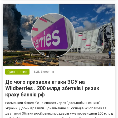
Суспільство
16:21,
3 серпня
До чого призвели атаки ЗСУ на
Wildberries . 200 млрд збитків і ризик
краху банків рф
Російський бізнес б'є на сполох через "дальнобійні санкції"
України. Дрони вразили щонайменше 10 складів Wildberries за
два тижні Збитки російських продавців уже перевищили 200 млрд