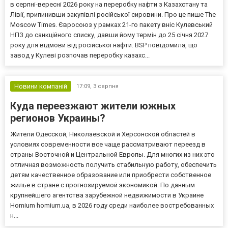
в серпні-вересні 2026 року на переробку нафти з Казахстану та
Лівії, припинивши закупівлі російської сировини. Про це пише The
Moscow Times. Євросоюз у рамках 21-го пакету вніс Кулевський
НПЗ до санкційного списку, давши йому термін до 25 січня 2027
року для відмови від російської нафти. BSP повідомила, що
завод у Кулеві розпочав переробку казахс...
Новини компаній
17:09,
3 серпня
Куда переезжают жители южных
регионов Украины?
Жители Одесской, Николаевской и Херсонской областей в
условиях современности все чаще рассматривают переезд в
страны Восточной и Центральной Европы. Для многих из них это
отличная возможность получить стабильную работу, обеспечить
детям качественное образование или приобрести собственное
жилье в стране с прогнозируемой экономикой. По данным
крупнейшего агентства зарубежной недвижимости в Украине
Homium homium.ua, в 2026 году среди наиболее востребованных
н...