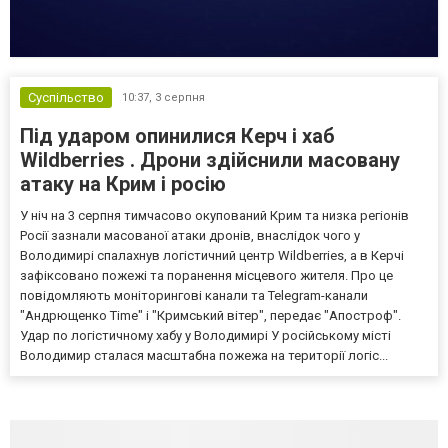
Суспільство
10:37,
3 серпня
Під ударом опинилися Керч і хаб
Wildberries . Дрони здійснили масовану
атаку на Крим і росію
У ніч на 3 серпня тимчасово окупований Крим та низка регіонів
Росії зазнали масованої атаки дронів, внаслідок чого у
Володимирі спалахнув логістичний центр Wildberries, а в Керчі
зафіксовано пожежі та поранення місцевого жителя. Про це
повідомляють моніторингові канали та Telegram-канали
"Андрющенко Time" і "Кримський вітер", передає "Апостроф".
Удар по логістичному хабу у Володимирі У російському місті
Володимир сталася масштабна пожежа на території логіс...