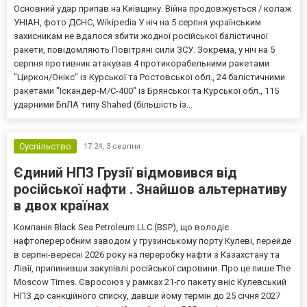
Основний удар припав на Київщину. Війна продовжується / колаж
УНІАН, фото ДСНС, Wikipedia У ніч на 5 серпня українським
захисникам не вдалося збити жодної російської балістичної
ракети, повідомляють Повітряні сили ЗСУ. Зокрема, у ніч на 5
серпня противник атакував 4 протикорабельними ракетами
"Циркон/Онікс" із Курської та Ростовської обл., 24 балістичними
ракетами "Іскандер-М/С-400" із Брянської та Курської обл., 115
ударними БпЛА типу Shahed (більшість із...
Суспільство
17:24,
3 серпня
Єдиний НПЗ Грузії відмовився від
російської нафти . Знайшов альтернативу
в двох країнах
Компанія Black Sea Petroleum LLC (BSP), що володіє
нафтопереробним заводом у грузинському порту Кулеві, перейде
в серпні-вересні 2026 року на переробку нафти з Казахстану та
Лівії, припинивши закупівлі російської сировини. Про це пише The
Moscow Times. Євросоюз у рамках 21-го пакету вніс Кулевський
НПЗ до санкційного списку, давши йому термін до 25 січня 2027