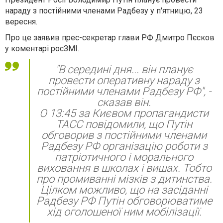
нараду з постійними членами Радбезу у п'ятницю, 23
вересня.
Про це заявив прес-секретар глави РФ Дмитро Пєсков
у коментарі росЗМІ.
"В середині дня... він планує
провести оперативну нараду з
постійними членами Радбезу РФ", -
сказав він.
О 13:45 за Києвом пропагандисти
ТАСС повідомили, що Путін
обговорив з постійними членами
Радбезу РФ організацію роботи з
патріотичного і морального
виховання в школах і вишах. Тобто
про промиванні мізків з дитинства.
Цілком можливо, що на засіданні
Радбезу РФ Путін обговорюватиме
хід оголошеної ним мобілізації.