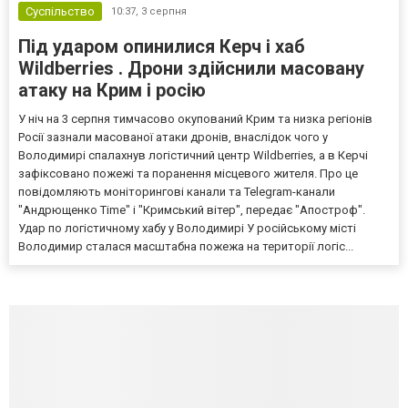
Суспільство
10:37,
3 серпня
Під ударом опинилися Керч і хаб
Wildberries . Дрони здійснили масовану
атаку на Крим і росію
У ніч на 3 серпня тимчасово окупований Крим та низка регіонів
Росії зазнали масованої атаки дронів, внаслідок чого у
Володимирі спалахнув логістичний центр Wildberries, а в Керчі
зафіксовано пожежі та поранення місцевого жителя. Про це
повідомляють моніторингові канали та Telegram-канали
"Андрющенко Time" і "Кримський вітер", передає "Апостроф".
Удар по логістичному хабу у Володимирі У російському місті
Володимир сталася масштабна пожежа на території логіс...