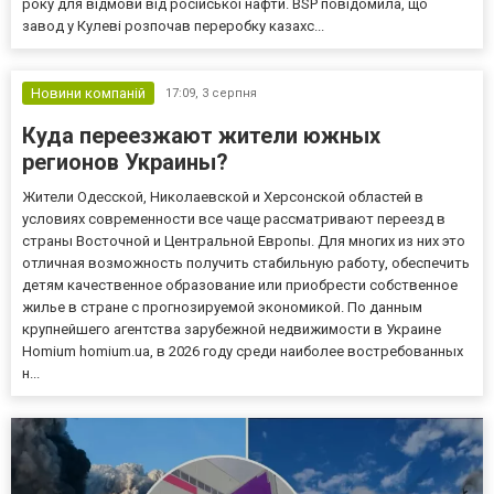
року для відмови від російської нафти. BSP повідомила, що
завод у Кулеві розпочав переробку казахс...
Новини компаній
17:09,
3 серпня
Куда переезжают жители южных
регионов Украины?
Жители Одесской, Николаевской и Херсонской областей в
условиях современности все чаще рассматривают переезд в
страны Восточной и Центральной Европы. Для многих из них это
отличная возможность получить стабильную работу, обеспечить
детям качественное образование или приобрести собственное
жилье в стране с прогнозируемой экономикой. По данным
крупнейшего агентства зарубежной недвижимости в Украине
Homium homium.ua, в 2026 году среди наиболее востребованных
н...