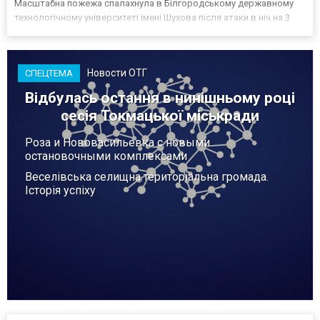
Масштабна пожежа спалахнула в Білгородському державному
технологічному університеті імені Шухова після атаки в ніч на 3
серпня - у цьому закладі розробляли та тестували безпілотники.
Як пише російський Telegram-канал Astra, наслі...
Новости ОТГ
СПЕЦТЕМА
Відбулась остання в нинішньому році
сесія Токмацької міськради
Роза и Нововасильевка с новыми
остановочными комплексами
Веселівська селищна територіальна громада.
Історія успіху