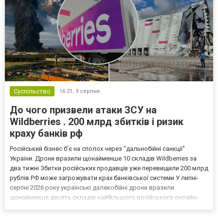
Суспільство
16:21,
3 серпня
До чого призвели атаки ЗСУ на
Wildberries . 200 млрд збитків і ризик
краху банків рф
Російський бізнес б'є на сполох через "дальнобійні санкції"
України. Дрони вразили щонайменше 10 складів Wildberries за
два тижні Збитки російських продавців уже перевищили 200 млрд
рублів РФ може загрожувати крах банківської системи У липні-
серпні 2026 року українські далекобійні дрони вразили
щонайменше десять складів найбільшого російського онлайн-
рітейлера Wildberries, спровокувавши масштабні пожежі. Поки
Кремль заперечує роль компанії в постачанні тов...