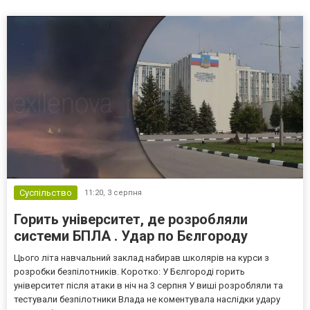
Суспільство
11:20,
3 серпня
Горить університет, де розробляли
системи БПЛА . Удар по Бєлгороду
Цього літа навчальний заклад набирав школярів на курси з
розробки безпілотників. Коротко: У Бєлгороді горить
університет після атаки в ніч на 3 серпня У виші розробляли та
тестували безпілотники Влада не коментувала наслідки удару