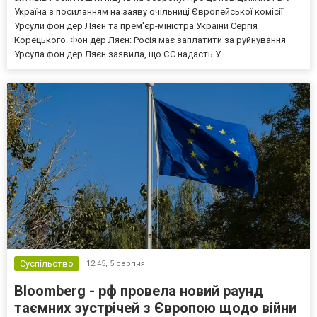
Україна з посиланням на заяву очільниці Європейської комісії
Урсули фон дер Ляєн та прем'єр-міністра України Сергія
Корецького. Фон дер Ляєн: Росія має заплатити за руйнування
Урсула фон дер Ляєн заявила, що ЄС надасть У...
Суспільство
12:45,
5 серпня
Bloomberg - рф провела новий раунд
таємних зустрічей з Європою щодо війни