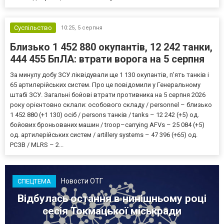
Суспільство
10:25,
5 серпня
Близько 1 452 880 окупантів, 12 242 танки,
444 455 БпЛА: втрати ворога на 5 серпня
За минулу добу ЗСУ ліквідували ще 1 130 окупантів, пʼять танків і
65 артилерійських систем. Про це повідомили у Генеральному
штабі ЗСУ. Загальні бойові втрати противника на 5 серпня 2026
року орієнтовно склали: особового складу / personnel – близько
1 452 880 (+1 130) осіб / persons танків / tanks – 12 242 (+5) од.
бойових броньованих машин / troop–carrying AFVs – 25 084 (+5)
од. артилерійських систем / artillery systems – 47 396 (+65) од.
РСЗВ / MLRS – 2...
Новости ОТГ
СПЕЦТЕМА
Відбулась остання в нинішньому році
сесія Токмацької міськради