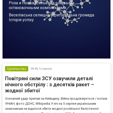
Роза и Нововасильевка с новыми
остановочными комплексами
Веселівська селищна територіальна громада.
Історія успіху
Суспільство
09:34,
5 серпня
Повітряні сили ЗСУ озвучили деталі
нічного обстрілу : з десятків ракет –
жодної збитої
Основний удар припав на Київщину. Війна продовжується / колаж
УНІАН, фото ДСНС, Wikipedia У ніч на 5 серпня українським
захисникам не вдалося збити жодної російської балістичної