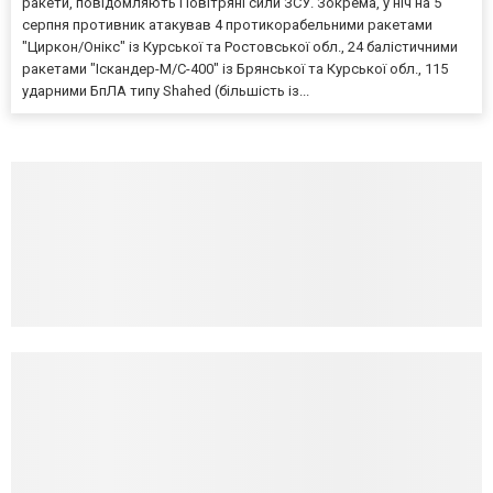
ракети, повідомляють Повітряні сили ЗСУ. Зокрема, у ніч на 5
серпня противник атакував 4 протикорабельними ракетами
"Циркон/Онікс" із Курської та Ростовської обл., 24 балістичними
ракетами "Іскандер-М/С-400" із Брянської та Курської обл., 115
ударними БпЛА типу Shahed (більшість із...