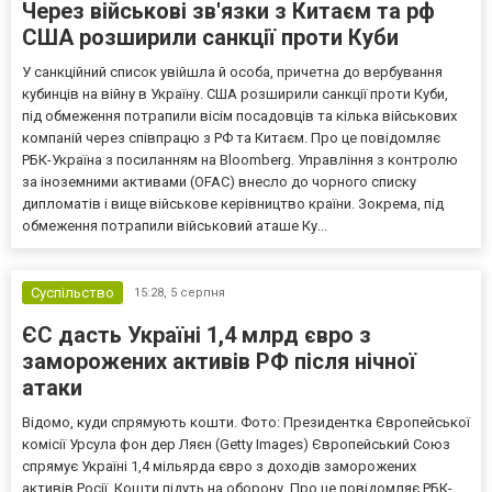
Через військові зв'язки з Китаєм та рф
США розширили санкції проти Куби
У санкційний список увійшла й особа, причетна до вербування
кубинців на війну в Україну. США розширили санкції проти Куби,
під обмеження потрапили вісім посадовців та кілька військових
компаній через співпрацю з РФ та Китаєм. Про це повідомляє
РБК-Україна з посиланням на Bloomberg. Управління з контролю
за іноземними активами (OFAC) внесло до чорного списку
дипломатів і вище військове керівництво країни. Зокрема, під
обмеження потрапили військовий аташе Ку...
Суспільство
15:28,
5 серпня
ЄС дасть Україні 1,4 млрд євро з
заморожених активів РФ після нічної
атаки
Відомо, куди спрямують кошти. Фото: Президентка Європейської
комісії Урсула фон дер Ляєн (Getty Images) Європейський Союз
спрямує Україні 1,4 мільярда євро з доходів заморожених
активів Росії. Кошти підуть на оборону. Про це повідомляє РБК-