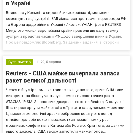
в Україні
Водночас у Кремлі та європейських країнах відмовилися
коментувати ці зустрічі. ЗМІ дізналися про таємні переговори РФ
та Європи щодо війни в Україні / / колаж УНІАН, фото REUTERS
Минулого місяця європейські країни провели ще одну таємну
зустріч з представниками РФ щодо завершення війни в Україні.
Про це повідомляє Bloomberg. За даними видання, зі сторони
Європи до цих переговорів долучилися колишні
високопосадовці Великої Британії, Франції, Німеччини та Р...
Суспільство
11:29,
5 серпня
Reuters - США майже вичерпали запаси
ракет великої дальності
Через війну з Іраном, яка триває з кінця лютого, армія США вже
використала більшу частину наземних високоточних ракет
ATACMS і PrSM. За словами джерел агентства Reuters, Сполучені
Штати розгорнули майже всі свої ракети класу «земля – земля».
Ці високотехнологічні зразки озброєння коштують понад
мільйон доларів кожен і вважаються незамінними у разі
можливих конфліктів із Китаєм або Росією. Крім того, за даними
іншого джерела, США також запустили майже полов...