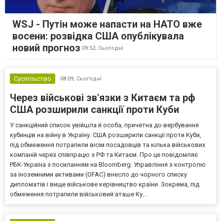
WSJ - Путін може напасти на НАТО вже
восени: розвідка США опублікувала
новий прогноз
09:52,
Сьогодні
Суспільство
08:09,
Сьогодні
Через військові зв'язки з Китаєм та рф
США розширили санкції проти Куби
У санкційний список увійшла й особа, причетна до вербування
кубинців на війну в Україну. США розширили санкції проти Куби,
під обмеження потрапили вісім посадовців та кілька військових
компаній через співпрацю з РФ та Китаєм. Про це повідомляє
РБК-Україна з посиланням на Bloomberg. Управління з контролю
за іноземними активами (OFAC) внесло до чорного списку
дипломатів і вище військове керівництво країни. Зокрема, під
обмеження потрапили військовий аташе Ку...