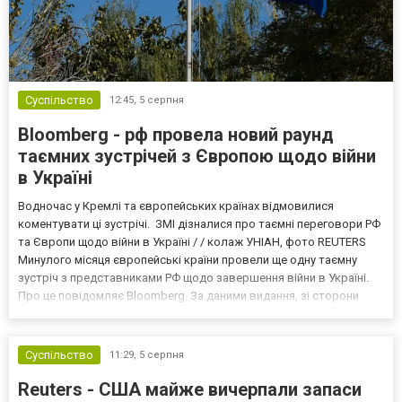
Суспільство
12:45,
5 серпня
Bloomberg - рф провела новий раунд
таємних зустрічей з Європою щодо війни
в Україні
Водночас у Кремлі та європейських країнах відмовилися
коментувати ці зустрічі. ЗМІ дізналися про таємні переговори РФ
та Європи щодо війни в Україні / / колаж УНІАН, фото REUTERS
Минулого місяця європейські країни провели ще одну таємну
зустріч з представниками РФ щодо завершення війни в Україні.
Про це повідомляє Bloomberg. За даними видання, зі сторони
Європи до цих переговорів долучилися колишні
високопосадовці Великої Британії, Франції, Німеччини та Р...
Суспільство
11:29,
5 серпня
Reuters - США майже вичерпали запаси