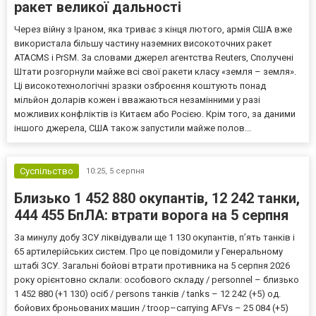
ракет великої дальності
Через війну з Іраном, яка триває з кінця лютого, армія США вже
використала більшу частину наземних високоточних ракет
ATACMS і PrSM. За словами джерел агентства Reuters, Сполучені
Штати розгорнули майже всі свої ракети класу «земля – земля».
Ці високотехнологічні зразки озброєння коштують понад
мільйон доларів кожен і вважаються незамінними у разі
можливих конфліктів із Китаєм або Росією. Крім того, за даними
іншого джерела, США також запустили майже полов...
Суспільство
10:25,
5 серпня
Близько 1 452 880 окупантів, 12 242 танки,
444 455 БпЛА: втрати ворога на 5 серпня
За минулу добу ЗСУ ліквідували ще 1 130 окупантів, пʼять танків і
65 артилерійських систем. Про це повідомили у Генеральному
штабі ЗСУ. Загальні бойові втрати противника на 5 серпня 2026
року орієнтовно склали: особового складу / personnel – близько
1 452 880 (+1 130) осіб / persons танків / tanks – 12 242 (+5) од.
бойових броньованих машин / troop–carrying AFVs – 25 084 (+5)