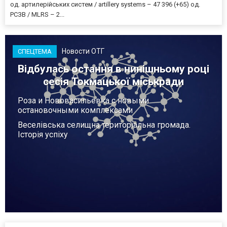
од. артилерійських систем / artillery systems – 47 396 (+65) од.
РСЗВ / MLRS – 2...
Новости ОТГ
СПЕЦТЕМА
Відбулась остання в нинішньому році
сесія Токмацької міськради
Роза и Нововасильевка с новыми
остановочными комплексами
Веселівська селищна територіальна громада.
Історія успіху