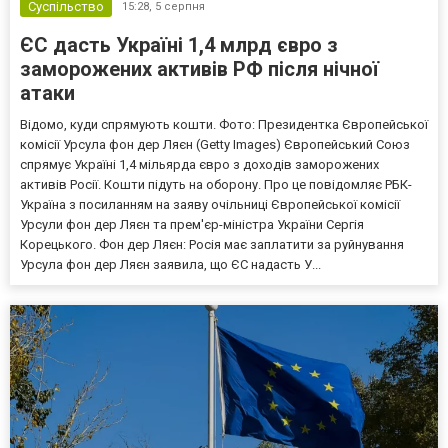
Суспільство
15:28,
5 серпня
ЄС дасть Україні 1,4 млрд євро з
заморожених активів РФ після нічної
атаки
Відомо, куди спрямують кошти. Фото: Президентка Європейської
комісії Урсула фон дер Ляєн (Getty Images) Європейський Союз
спрямує Україні 1,4 мільярда євро з доходів заморожених
активів Росії. Кошти підуть на оборону. Про це повідомляє РБК-
Україна з посиланням на заяву очільниці Європейської комісії
Урсули фон дер Ляєн та прем'єр-міністра України Сергія
Корецького. Фон дер Ляєн: Росія має заплатити за руйнування
Урсула фон дер Ляєн заявила, що ЄС надасть У...