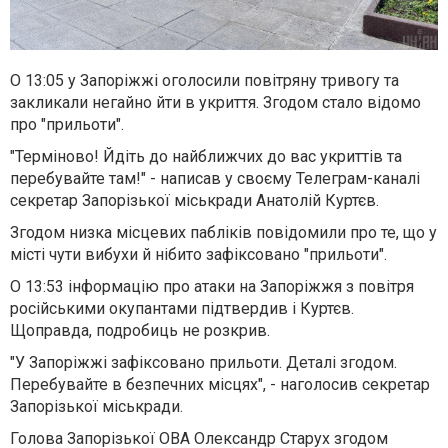
О 13:05 у Запоріжжі оголосили повітряну тривогу та
закликали негайно йти в укриття. Згодом стало відомо
про "прильоти".
"Терміново! Йдіть до найближчих до вас укриттів та
перебувайте там!" - написав у своєму Телеграм-каналі
секретар Запорізької міськради Анатолій Куртєв.
Згодом низка місцевих пабліків повідомили про те, що у
місті чути вибухи й нібито зафіксовано "прильоти".
О 13:53 інформацію про атаки на Запоріжжя з повітря
російськими окупантами підтвердив і Куртєв.
Щоправда, подробиць не розкрив.
"У Запоріжжі зафіксовано прильоти. Деталі згодом.
Перебувайте в безпечних місцях", - наголосив секретар
Запорізької міськради.
Голова Запорізької ОВА Олександр Старух згодом