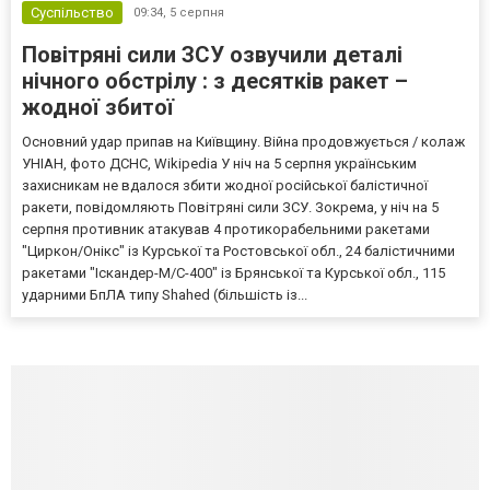
Суспільство
09:34,
5 серпня
Повітряні сили ЗСУ озвучили деталі
нічного обстрілу : з десятків ракет –
жодної збитої
Основний удар припав на Київщину. Війна продовжується / колаж
УНІАН, фото ДСНС, Wikipedia У ніч на 5 серпня українським
захисникам не вдалося збити жодної російської балістичної
ракети, повідомляють Повітряні сили ЗСУ. Зокрема, у ніч на 5
серпня противник атакував 4 протикорабельними ракетами
"Циркон/Онікс" із Курської та Ростовської обл., 24 балістичними
ракетами "Іскандер-М/С-400" із Брянської та Курської обл., 115
ударними БпЛА типу Shahed (більшість із...