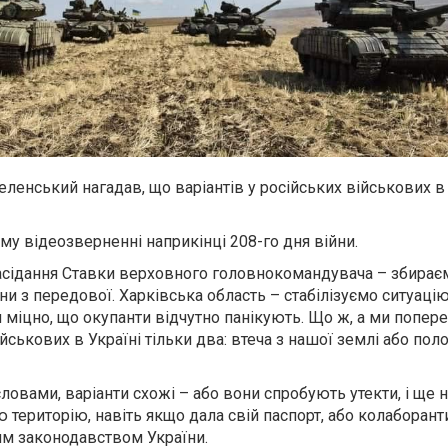
енський нагадав, що варіантів у російських військових в 
єму відеозверненні наприкінці 208-го дня війни.
засідання Ставки верховного головнокомандувача – збирає
ни з передової. Харківська область – стабілізуємо ситуаці
ки міцно, що окупанти відчутно панікують. Що ж, а ми попе
ійськових в Україні тільки два: втеча з нашої землі або поло
словами, варіанти схожі – або вони спробують утекти, і ще 
ю територію, навіть якщо дала свій паспорт, або колаборант
им законодавством України.