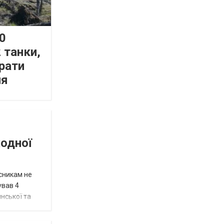
0
 танки,
рати
ня
жодної
исникам не
ував 4
нської та