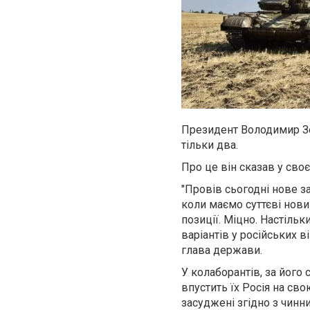
Президент Володимир Зел
тільки два.
Про це він сказав у сво
"Провів сьогодні нове 
коли маємо суттєві нови
позиції. Міцно. Настіль
варіантів у російських в
глава держави.
У колаборантів, за його 
впустить їх Росія на сво
засуджені згідно з чинн