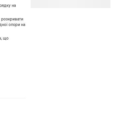
рядку на
у розкривати
дної опори на
в, що