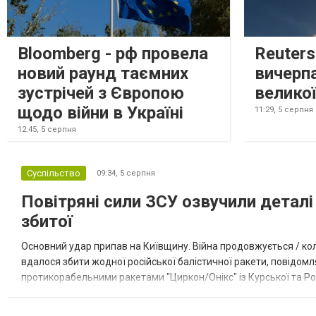
Bloomberg - рф провела
Reuter
новий раунд таємних
вичерп
зустрічей з Європою
великої
щодо війни в Україні
11:29,
5 серпня
12:45,
5 серпня
Суспільство
09:34,
5 серпня
Повітряні сили ЗСУ озвучили деталі 
збитої
Основний удар припав на Київщину. Війна продовжується / кол
вдалося збити жодної російської балістичної ракети, повідомля
протикорабельними ракетами "Циркон/Онікс" із Курської та Рос
Курської обл., 115 ударними БпЛА типу Shahed (більшість із...