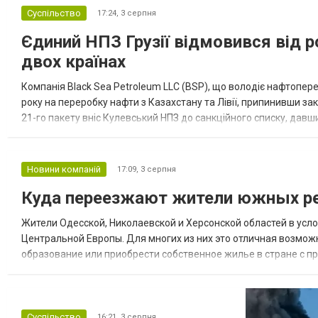
Суспільство
17:24,
3 серпня
Єдиний НПЗ Грузії відмовився від р
двох країнах
Компанія Black Sea Petroleum LLC (BSP), що володіє нафтопер
року на переробку нафти з Казахстану та Лівії, припинивши за
21-го пакету вніс Кулевський НПЗ до санкційного списку, давши
повідомила, що завод у Кулеві розпочав переробку казахс...
Новини компаній
17:09,
3 серпня
Куда переезжают жители южных ре
Жители Одесской, Николаевской и Херсонской областей в усл
Центральной Европы. Для многих из них это отличная возмож
образование или приобрести собственное жилье в стране с 
недвижимости в Украине Homium homium.ua, в 2026 году среди
Суспільство
16:21,
3 серпня