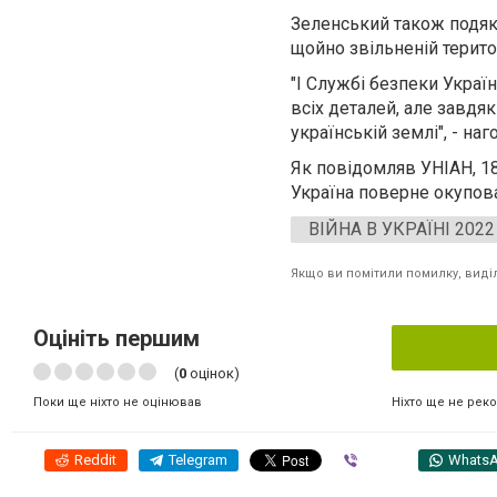
Зеленський також подяк
щойно звільненій територ
"І Службі безпеки Украї
всіх деталей, але завдя
українській землі", - на
Як повідомляв УНІАН, 1
Україна поверне окупова
ВІЙНА В УКРАЇНІ 2022
Якщо ви помітили помилку, виділі
Оцініть першим
(
0
оцінок)
Ніхто ще не рек
Поки ще ніхто не оцінював
Reddit
Telegram
Viber
Whats