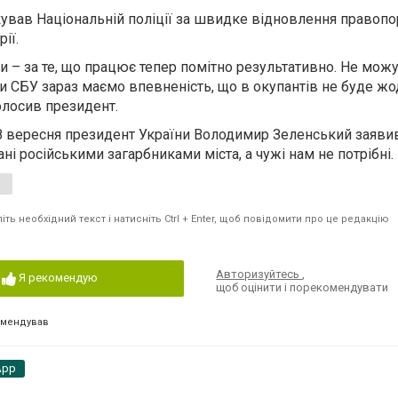
ував Національній поліції за швидке відновлення правопо
ії.
ни – за те, що працює тепер помітно результативно. Не мож
ки СБУ зараз маємо впевненість, що в окупантів не буде жо
голосив президент.
8 вересня президент України Володимир Зеленський заяви
ні російськими загарбниками міста, а чужі нам не потрібні.
ть необхідний текст і натисніть Ctrl + Enter, щоб повідомити про це редакцію
Авторизуйтесь
,
Я рекомендую
щоб оцінити і порекомендувати
омендував
App