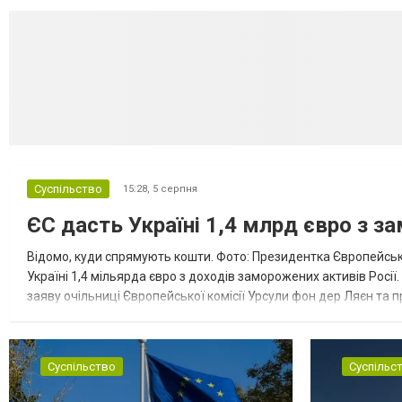
Суспільство
15:28,
5 серпня
ЄС дасть Україні 1,4 млрд євро з з
Відомо, куди спрямують кошти. Фото: Президентка Європейсько
Україні 1,4 мільярда євро з доходів заморожених активів Росі
заяву очільниці Європейської комісії Урсули фон дер Ляєн та п
за руйнування Урсула фон дер Ляєн заявила, що ЄС надасть У..
Суспільство
Суспільс