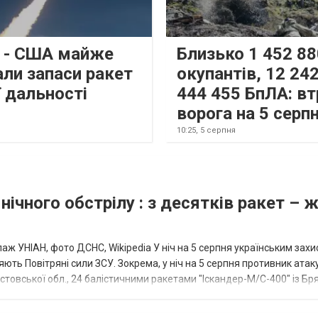
s - США майже
Близько 1 452 88
али запаси ракет
окупантів, 12 242
 дальності
444 455 БпЛА: вт
ворога на 5 серп
10:25,
5 серпня
нічного обстрілу : з десятків ракет – 
аж УНІАН, фото ДСНС, Wikipedia У ніч на 5 серпня українським зах
ють Повітряні сили ЗСУ. Зокрема, у ніч на 5 серпня противник атак
товської обл., 24 балістичними ракетами "Іскандер-М/С-400" із Бря