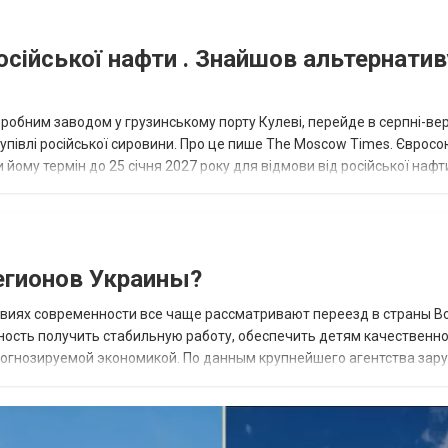
осійської нафти . Знайшов альтернатив
еробним заводом у грузинському порту Кулеві, перейде в серпні-ве
купівлі російської сировини. Про це пише The Moscow Times. Євросо
 йому термін до 25 січня 2027 року для відмови від російської нафт
гионов Украины?
овиях современности все чаще рассматривают переезд в страны В
ность получить стабильную работу, обеспечить детям качественн
прогнозируемой экономикой. По данным крупнейшего агентства зар
 наиболее востребованных н...