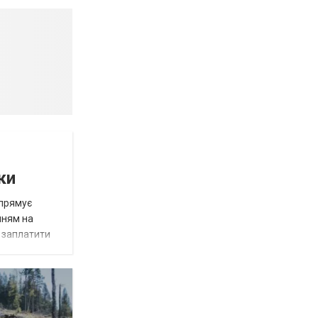
ки
спрямує
нням на
є заплатити