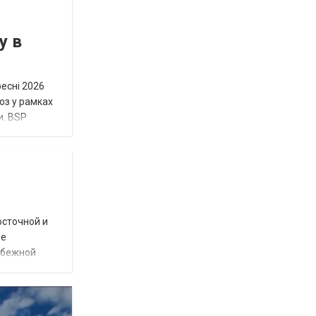
у в
ресні 2026
юз у рамках
и. BSP
осточной и
ое
убежной