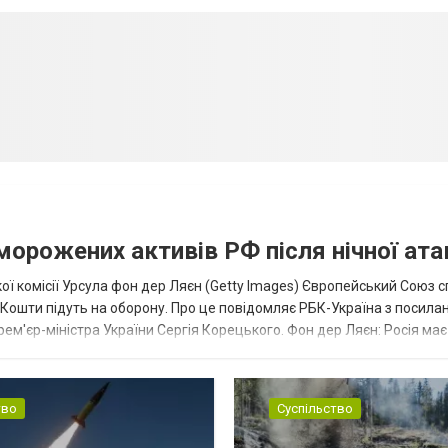
аморожених активів РФ після нічної ата
ї комісії Урсула фон дер Ляєн (Getty Images) Європейський Союз 
ї. Кошти підуть на оборону. Про це повідомляє РБК-Україна з посила
рем'єр-міністра України Сергія Корецького. Фон дер Ляєн: Росія ма
.
тво
Суспільство