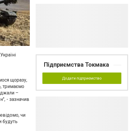
Україні
Підприємства Токмака
Додати підприємство
мося щоразу,
ю, тримаємо
реджали –
н", - зазначив
невідомо, чи
и будуть