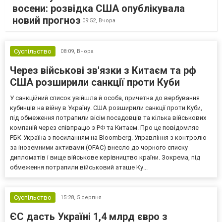
восени: розвідка США опублікувала
новий прогноз
09:52,
Вчора
Суспільство
08:09,
Вчора
Через військові зв'язки з Китаєм та рф
США розширили санкції проти Куби
У санкційний список увійшла й особа, причетна до вербування
кубинців на війну в Україну. США розширили санкції проти Куби,
під обмеження потрапили вісім посадовців та кілька військових
компаній через співпрацю з РФ та Китаєм. Про це повідомляє
РБК-Україна з посиланням на Bloomberg. Управління з контролю
за іноземними активами (OFAC) внесло до чорного списку
дипломатів і вище військове керівництво країни. Зокрема, під
обмеження потрапили військовий аташе Ку...
Суспільство
15:28,
5 серпня
ЄС дасть Україні 1,4 млрд євро з