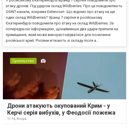
У російському Єкатеринбурзі вранці 7 серпня повідомили про
атаку дронів. Під ударом склад Wildberries. Про це повідомляють
OSINT-канали, зокрема Exilenova+. Що відомо про атаку на ще
один склад Wildberries? Уранці 7 серпня в російському
Єкатеринбурзі повідомили про атаку на склад Wildberries. За
попередньою інформацією, щонайменше два удари припали на
приміщення, який може використовуватися для посилення
російської армії. Росіяни втікають зі складу після а...
Суспільство
Дрони атакують окупований Крим - у
Керчі серія вибухів, у Феодосії пожежа
11:16,
Вчора