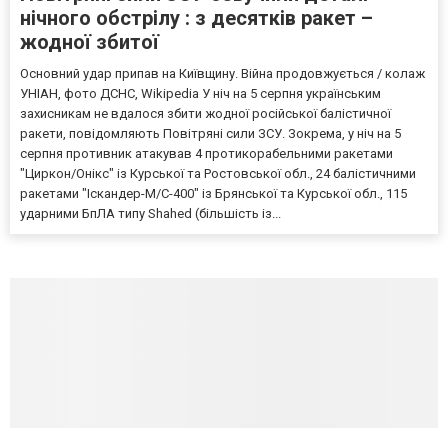
нічного обстрілу : з десятків ракет –
жодної збитої
Основний удар припав на Київщину. Війна продовжується / колаж
УНІАН, фото ДСНС, Wikipedia У ніч на 5 серпня українським
захисникам не вдалося збити жодної російської балістичної
ракети, повідомляють Повітряні сили ЗСУ. Зокрема, у ніч на 5
серпня противник атакував 4 протикорабельними ракетами
"Циркон/Онікс" із Курської та Ростовської обл., 24 балістичними
ракетами "Іскандер-М/С-400" із Брянської та Курської обл., 115
ударними БпЛА типу Shahed (більшість із...