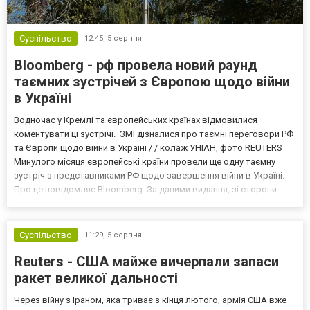
Суспільство
12:45,
5 серпня
Bloomberg - рф провела новий раунд
таємних зустрічей з Європою щодо війни
в Україні
Водночас у Кремлі та європейських країнах відмовилися
коментувати ці зустрічі. ЗМІ дізналися про таємні переговори РФ
та Європи щодо війни в Україні / / колаж УНІАН, фото REUTERS
Минулого місяця європейські країни провели ще одну таємну
зустріч з представниками РФ щодо завершення війни в Україні.
Про це повідомляє Bloomberg. За даними видання, зі сторони
Європи до цих переговорів долучилися колишні
високопосадовці Великої Британії, Франції, Німеччини та Р...
Суспільство
11:29,
5 серпня
Reuters - США майже вичерпали запаси
ракет великої дальності
Через війну з Іраном, яка триває з кінця лютого, армія США вже