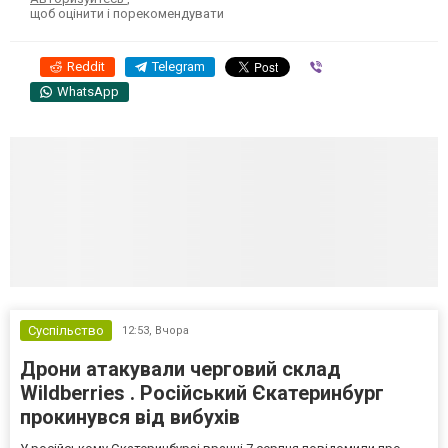
щоб оцінити і порекомендувати
Reddit
Telegram
Viber
WhatsApp
Суспільство
12:53,
Вчора
Дрони атакували черговий склад
Wildberries . Російський Єкатеринбург
прокинувся від вибухів