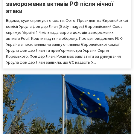
заморожених активів РФ після нічної
атаки
Відомо, куди спрямують кошти. Фото: Президентка Європейської
комісії Урсула фон дер Ляєн (Getty Images) Європейський Союз
спрямує Україні 1,4 мільярда євро з доходів заморожених
активів Росії. Кошти підуть на оборону. Про це повідомляє РБК-
Україна з посиланням на заяву очільниці Європейської комісії
Урсули фон дер Ляєн та прем'єр-міністра України Сергія
Корецького. Фон дер Ляєн: Росія має заплатити за руйнування
Урсула фон дер Ляєн заявила, що ЄС надасть У...