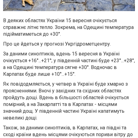
В деяких областях України 15 вересня очікується
справжнє літнє тепло. Зокрема, на Одещині температура
підійматиметься до +30°.
Про це йдеться у прогнозі Укргідрометцентру.
За даними синоптиків, вдень 15 вересня в Україні
очікується +16°...+21°; у південній частині буде +23°...+28°,
а на Одещині температура сягне +30°. Водночас в
Карпатах буде лише +10°...+15°.
Як повідодмляється, у четвер в Україні буде хмарно з
проясненнями. Вночі у західних та східних областях
пройдуть дощі. Вдень в більшості областей очікується
помірний, а на Закарпатті та в Карпатах - місцями
значний дощ. У південній частині Україні капатимуть
невеликі дощі.
Також, за даними синоптиків, в Карпатах, на півдні та
сході країни вдень місцями очікуються пориви вітру до