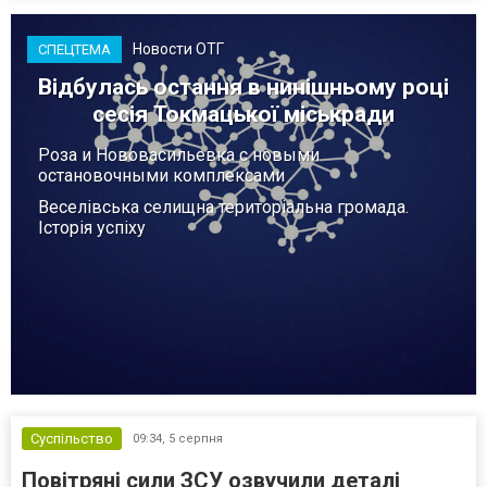
Новости ОТГ
СПЕЦТЕМА
Відбулась остання в нинішньому році
сесія Токмацької міськради
Роза и Нововасильевка с новыми
остановочными комплексами
Веселівська селищна територіальна громада.
Історія успіху
Суспільство
09:34,
5 серпня
Повітряні сили ЗСУ озвучили деталі