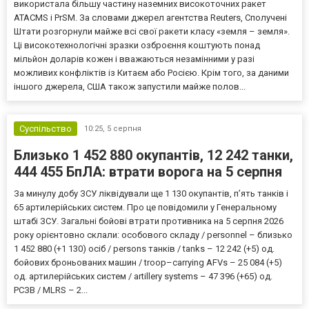
використала більшу частину наземних високоточних ракет
ATACMS і PrSM. За словами джерел агентства Reuters, Сполучені
Штати розгорнули майже всі свої ракети класу «земля – земля».
Ці високотехнологічні зразки озброєння коштують понад
мільйон доларів кожен і вважаються незамінними у разі
можливих конфліктів із Китаєм або Росією. Крім того, за даними
іншого джерела, США також запустили майже полов...
Суспільство
10:25,
5 серпня
Близько 1 452 880 окупантів, 12 242 танки,
444 455 БпЛА: втрати ворога на 5 серпня
За минулу добу ЗСУ ліквідували ще 1 130 окупантів, пʼять танків і
65 артилерійських систем. Про це повідомили у Генеральному
штабі ЗСУ. Загальні бойові втрати противника на 5 серпня 2026
року орієнтовно склали: особового складу / personnel – близько
1 452 880 (+1 130) осіб / persons танків / tanks – 12 242 (+5) од.
бойових броньованих машин / troop–carrying AFVs – 25 084 (+5)
од. артилерійських систем / artillery systems – 47 396 (+65) од.
РСЗВ / MLRS – 2...