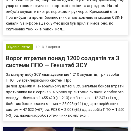
удар потрпили скупчення ворожої техніки та аеродром. На тлі
вибухів окупанти вкотре перекрили рух через Кримський міст.
Про вибухи та проліт безпілотників повідомляють місцеві OSINT-
канали. За інформацією, у Феодосії був приліт, ймовірно, по
скупченню техніки в районі кол...
Суспільство
10:13,
7 серпня
Ворог втратив понад 1200 солдатів та 3
системи ППО — Генштаб ЗСУ
За минулу добу ЗСУ ліквідували ще 1 210 окупантів, три засоби
ППО і 59 артилерійських систем. Про
це повідомили у Генеральному штабі ЗСУ. Загальні бойові втрати
противника на 6 серпня 2026 року орієнтовно склали: особового
складу – близько 1 455 420 (+1 210) осіб танків – 12 247 (+1) од.
бойових броньованих машин – 25 098 (+11) од. артилерійських
систем – 47 522 (+67) од. РСЗВ – 2 008 (+2) од. засобів ППО – 1 550
(+3) од. наземних робототехнічних комплексі...