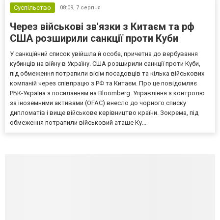
Суспільство
08:09,
7 серпня
Через військові зв'язки з Китаєм та рф
США розширили санкції проти Куби
У санкційний список увійшла й особа, причетна до вербування
кубинців на війну в Україну. США розширили санкції проти Куби,
під обмеження потрапили вісім посадовців та кілька військових
компаній через співпрацю з РФ та Китаєм. Про це повідомляє
РБК-Україна з посиланням на Bloomberg. Управління з контролю
за іноземними активами (OFAC) внесло до чорного списку
дипломатів і вище військове керівництво країни. Зокрема, під
обмеження потрапили військовий аташе Ку...