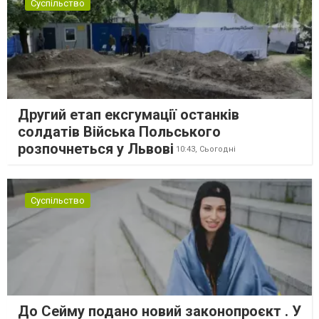
Суспільство
Другий етап ексгумації останків
солдатів Війська Польського
розпочнеться у Львові
10:43,
Сьогодні
Суспільство
До Сейму подано новий законопроєкт . У