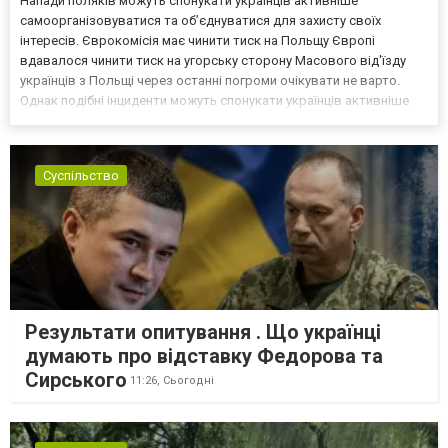
Напади поляків можуть спонукати українців активніше
самоорганізовуватися та об’єднуватися для захисту своїх
інтересів. Єврокомісія має чинити тиск на Польщу Європі
вдавалося чинити тиск на угорську сторону Масового від'їзду
українців з Польщі через останні погроми очікувати не варто.
Однак подібні інциденти можуть спонукати українців активніше
самоорганізовуватися та об’єднуватися для захисту своїх
інтересів. Таку думку висловив директор Центру досліджень...
Суспільство
Результати опитування . Що українці
думають про відставку Федорова та
Сирського
11:26,
Сьогодні