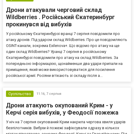
Дрони атакували черговий склад
Wildberries . Російський Єкатеринбург
прокинувся від вибухів
У російському Єкатеринбурзі вранці 7 серпня повідомили про
атаку дронів. Під ударом склад Wildberries. Про це повідомляють
OSINT-канали, зокрема Exilenova+. Що відомо про атаку на ще
один склад Wildberries? Уранці 7 серпня в російському
Єкатеринбурзі повідомили про атаку на склад Wildberries. За
попередньою інформацією, щонайменше два удари припали на
приміщення, який може використовуватися для посилення
російської армії. Росіяни втікають зі складу після а...
Суспільство
11:16,
7 серпня
Дрони атакують окупований Крим - у
Керчі серія вибухів, у Феодосії пожежа
У ніч на 7 серпня окупований Крим накрила чергова хвиля ударів
безпілотників. Вибухи й пожежі зафіксували одразу в кількох
містах півострова, зокрема Феодосії, Керчі та Гвардійському. Під