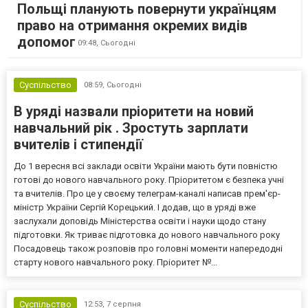
Польщі планують повернути українцям
право на отримання окремих видів
допомог
09:48,
Сьогодні
Суспільство
08:59,
Сьогодні
В уряді назвали пріоритети на новий
навчальний рік . Зростуть зарплати
вчителів і стипендії
До 1 вересня всі заклади освіти України мають бути повністю
готові до нового навчального року. Пріоритетом є безпека учні
та вчителів. Про це у своєму телеграм-каналі написав прем'єр-
міністр України Сергій Корецький. І додав, що в уряді вже
заслухали доповідь Міністерства освіти і науки щодо стану
підготовки. Як триває підготовка до нового навчального року
Посадовець також розповів про головні моменти напередодні
старту нового навчального року. Пріоритет №...
Суспільство
12:53,
7 серпня