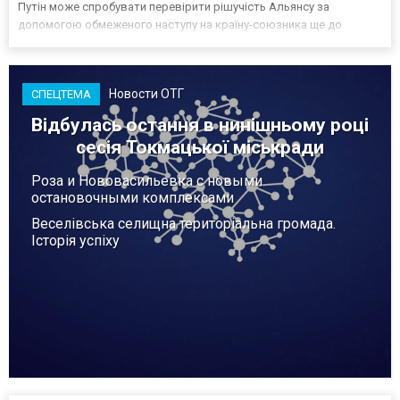
Путін може спробувати перевірити рішучість Альянсу за
допомогою обмеженого наступу на країну-союзника ще до
закінчення війни в Україні. Ці нові оцінки з’явилися на тлі нестачі
деяких критично важливих боєприпасів,...
Новости ОТГ
СПЕЦТЕМА
Відбулась остання в нинішньому році
сесія Токмацької міськради
Роза и Нововасильевка с новыми
остановочными комплексами
Веселівська селищна територіальна громада.
Історія успіху