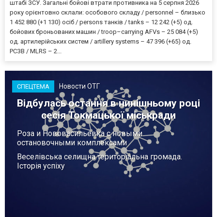
штабі ЗСУ. Загальні бойові втрати противника на 5 серпня 2026
року орієнтовно склали: особового складу / personnel – близько
1 452 880 (+1 130) осіб / persons танків / tanks – 12 242 (+5) од.
бойових броньованих машин / troop–carrying AFVs – 25 084 (+5)
од. артилерійських систем / artillery systems – 47 396 (+65) од.
РСЗВ / MLRS – 2...
Новости ОТГ
СПЕЦТЕМА
Відбулась остання в нинішньому році
сесія Токмацької міськради
Роза и Нововасильевка с новыми
остановочными комплексами
Веселівська селищна територіальна громада.
Історія успіху