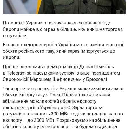
Потенціал України з постачання електроенергії до
Європи майже в сім разів більше, ніж нинішня торгова
потужність.
Експорт електроенергії з України може замінити значні
обсяги російського газу, який зараз імпортується до
Європи.
Про це повідомив прем'єр-міністр Денис Шмигаль
в Telegram за підсумками зустрічі з віце-президентом
Єврокомісії Марошем Шефчовичем у Брюсселі.
"Експорт електроенергії з України може замінити значні
обсяги імпорту газу з Росії. Підняв також питання
збільшення можливостей обсягів експорту
електроенергії з України до ЄС. Зараз торгова
потужність становить 300 МВт, тоді як потенціал нашого
експорту – до 2000 МВт. Розраховуємо на збільшення
обсягів експорту електроенергії та будемо вдячні за