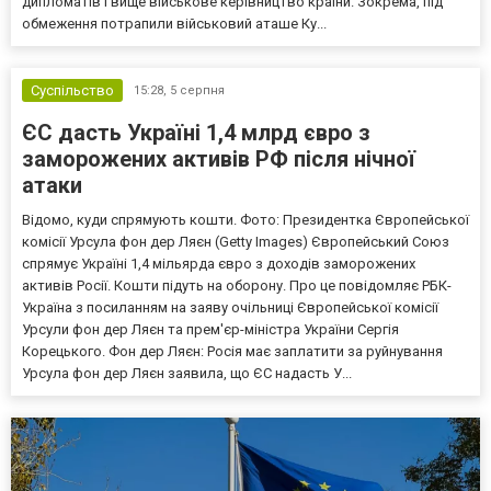
дипломатів і вище військове керівництво країни. Зокрема, під
обмеження потрапили військовий аташе Ку...
Суспільство
15:28,
5 серпня
ЄС дасть Україні 1,4 млрд євро з
заморожених активів РФ після нічної
атаки
Відомо, куди спрямують кошти. Фото: Президентка Європейської
комісії Урсула фон дер Ляєн (Getty Images) Європейський Союз
спрямує Україні 1,4 мільярда євро з доходів заморожених
активів Росії. Кошти підуть на оборону. Про це повідомляє РБК-
Україна з посиланням на заяву очільниці Європейської комісії
Урсули фон дер Ляєн та прем'єр-міністра України Сергія
Корецького. Фон дер Ляєн: Росія має заплатити за руйнування
Урсула фон дер Ляєн заявила, що ЄС надасть У...