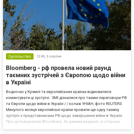
Суспільство
12:45,
5 серпня
Bloomberg - рф провела новий раунд
таємних зустрічей з Європою щодо війни
в Україні
Водночас у Кремлі та європейських країнах відмовилися
коментувати ці зустрічі. ЗМІ дізналися про таємні переговори РФ
та Європи щодо війни в Україні / / колаж УНІАН, фото REUTERS
Минулого місяця європейські країни провели ще одну таємну
зустріч з представниками РФ щодо завершення війни в Україні.
Про це повідомляє Bloomberg. За даними видання, зі сторони
Європи до цих переговорів долучилися колишні
високопосадовці Великої Британії, Франції, Німеччини та Р...