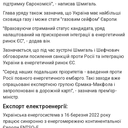
підтримку Єврокомісії", - написав Шмигаль.
Глава уряду також зазначив, що Україна має найбільші
сховища газу і може стати "газовим сейфом" Європи.
"Враховуючи отриманий статус кандидата, уряд
налаштований на прискорення інтеграції в енергетичний
ринок ЄС", - додав він.
Зазначається, що під час зустрічі Шмигаль і Шефчович
обговорили посилення санкцій проти Росії та інтеграцію
України в енергетичний ринок ЄС.
"Серед наших подальших пріоритетів - введення проти
Росії повного енергетичного ембарго. Такі заходи вже
опрацьовані експертною групою Єрмака-Макфола і
запропоновані в дорожній карті", - зазначив прем'єр-
міністр.
Експорт електроенергії:
Українська енергосистема з 16 березня 2022 року
працює синхронно з енергомережею континентальної
Європи ENTSO-E.