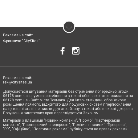
Реклама на сайті
Франшиза "CitySites"
Реклама на сайті:
rek@citysites.ua
Допускається цитування матеріалів без отримання попередньої згоди
06178.com.ua за умови розміщення в тексті обов'язкового посилання на
06178.com.ua - Сайт міста Токмака. Для інтернет-видань обов'язкове
розміщення прямого, відкритого для пошукових систем гіперпосилання
на цитовані статті не нижче другого абзацу в тексті або в якості джерела.
Порушення виняткових прав переслідується Законом.
Матеріали з плашками "Новини компаній", "Промо", "Партнерський
матеріал", "Партнерський спецпроєкт", "Політичні новини", "Пресреліз",
"PR", "Офіційно", "Політична реклама" публікуються на правах реклами.