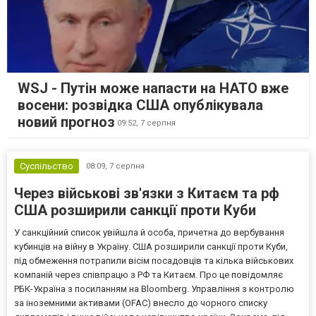
WSJ - Путін може напасти на НАТО вже
восени: розвідка США опублікувала
новий прогноз
09:52,
7 серпня
Суспільство
08:09,
7 серпня
Через військові зв'язки з Китаєм та рф
США розширили санкції проти Куби
У санкційний список увійшла й особа, причетна до вербування
кубинців на війну в Україну. США розширили санкції проти Куби,
під обмеження потрапили вісім посадовців та кілька військових
компаній через співпрацю з РФ та Китаєм. Про це повідомляє
РБК-Україна з посиланням на Bloomberg. Управління з контролю
за іноземними активами (OFAC) внесло до чорного списку