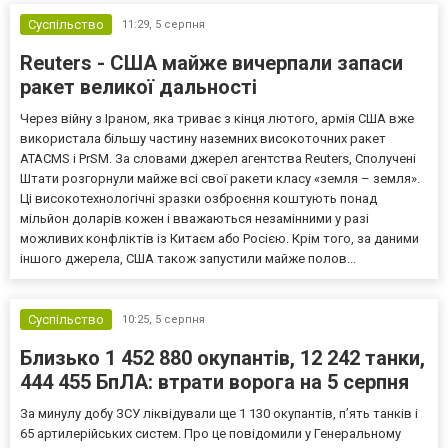
Суспільство
11:29,
5 серпня
Reuters - США майже вичерпали запаси
ракет великої дальності
Через війну з Іраном, яка триває з кінця лютого, армія США вже
використала більшу частину наземних високоточних ракет
ATACMS і PrSM. За словами джерел агентства Reuters, Сполучені
Штати розгорнули майже всі свої ракети класу «земля – земля».
Ці високотехнологічні зразки озброєння коштують понад
мільйон доларів кожен і вважаються незамінними у разі
можливих конфліктів із Китаєм або Росією. Крім того, за даними
іншого джерела, США також запустили майже полов...
Суспільство
10:25,
5 серпня
Близько 1 452 880 окупантів, 12 242 танки,
444 455 БпЛА: втрати ворога на 5 серпня
За минулу добу ЗСУ ліквідували ще 1 130 окупантів, пʼять танків і
65 артилерійських систем. Про це повідомили у Генеральному