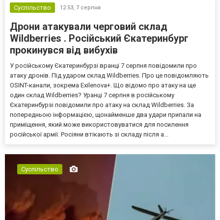
Суспільство
12:53,
7 серпня
Дрони атакували черговий склад
Wildberries . Російський Єкатеринбург
прокинувся від вибухів
У російському Єкатеринбурзі вранці 7 серпня повідомили про
атаку дронів. Під ударом склад Wildberries. Про це повідомляють
OSINT-канали, зокрема Exilenova+. Що відомо про атаку на ще
один склад Wildberries? Уранці 7 серпня в російському
Єкатеринбурзі повідомили про атаку на склад Wildberries. За
попередньою інформацією, щонайменше два удари припали на
приміщення, який може використовуватися для посилення
російської армії. Росіяни втікають зі складу після а...
Суспільство