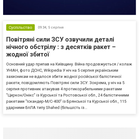
Суспільство
09:34,
5 серпня
Повітряні сили ЗСУ озвучили деталі
нічного обстрілу : з десятків ракет –
жодної збитої
Основний удар припав на Київщину. Війна продовжується / колаж
УНІАН, фото ДСНС, Wikipedia У ніч на 5 серпня українським
захисникам не вдалося збити жодної російської балістичної
ракети, повідомляють Повітряні сили ЗСУ. Зокрема, у ніч на 5
серпня противник атакував 4 протикорабельними ракетами
"Циркон/Онікс" із Курської та Ростовської обл., 24 балістичними
ракетами "Іскандер-М/С-400" із Брянської та Курської обл., 115
ударними БпЛА типу Shahed (більшість із...