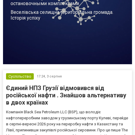
остановочными комплексами
Веселівська селищна територіальна громада.
Історія успіху
Суспільство
17:24,
3 серпня
Єдиний НПЗ Грузії відмовився від
російської нафти . Знайшов альтернативу
в двох країнах
Компанія Black Sea Petroleum LLC (BSP), що володіє
нафтопереробним заводом у грузинському порту Кулеві, перейде
в серпні-вересні 2026 року на переробку нафти з Казахстану та
Лівії, припинивши закупівлі російської сировини. Про це пише The