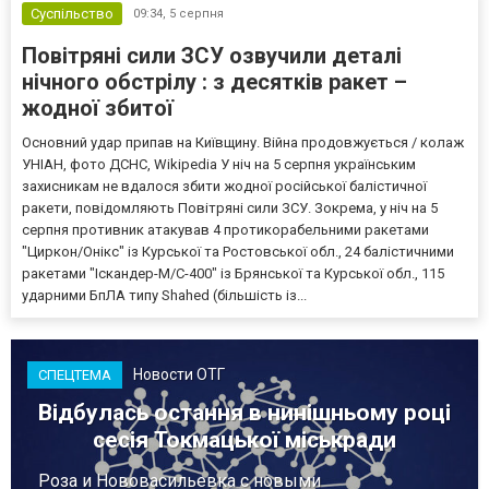
Суспільство
09:34,
5 серпня
Повітряні сили ЗСУ озвучили деталі
нічного обстрілу : з десятків ракет –
жодної збитої
Основний удар припав на Київщину. Війна продовжується / колаж
УНІАН, фото ДСНС, Wikipedia У ніч на 5 серпня українським
захисникам не вдалося збити жодної російської балістичної
ракети, повідомляють Повітряні сили ЗСУ. Зокрема, у ніч на 5
серпня противник атакував 4 протикорабельними ракетами
"Циркон/Онікс" із Курської та Ростовської обл., 24 балістичними
ракетами "Іскандер-М/С-400" із Брянської та Курської обл., 115
ударними БпЛА типу Shahed (більшість із...
Новости ОТГ
СПЕЦТЕМА
Відбулась остання в нинішньому році
сесія Токмацької міськради
Роза и Нововасильевка с новыми