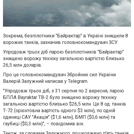
Зокрема, безпілотники "Байрактар" в Україні знищили 8
ворожих танків, зазначив головнокомандувач ЗСУ.
Упродовж трьох діб парою безпілотників "Байрактар"
знищено ворожу техніку загальною вартістю близько
26,5 млн доларів.
Про це головнокомандувач Збройних сил України
Валерій Залужний написав у Telegram.
"Упродовж трьох діб, з 31 серпня по 2 вересня, парою
БПЛА Bayraktar ТВ-2 було знищено ворожу техніку
загальною вартістю близько $26,5 млн. Це 8 од. танків
Т-72 (орієнтовна вартість одного $3 млн), по одній
одиниці САУ "Акація" ($1,6 млн), БМП ($0,6 млн) та
гаубиці ($0,3 млн)", – повідомив він.
Також, за словами Залужного, пошкоджено п'ять танків