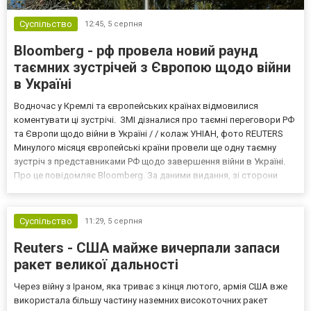
Суспільство
12:45,
5 серпня
Bloomberg - рф провела новий раунд
таємних зустрічей з Європою щодо війни
в Україні
Водночас у Кремлі та європейських країнах відмовилися
коментувати ці зустрічі. ЗМІ дізналися про таємні переговори РФ
та Європи щодо війни в Україні / / колаж УНІАН, фото REUTERS
Минулого місяця європейські країни провели ще одну таємну
зустріч з представниками РФ щодо завершення війни в Україні.
Про це повідомляє Bloomberg. За даними видання, зі сторони
Європи до цих переговорів долучилися колишні
високопосадовці Великої Британії, Франції, Німеччини та Р...
Суспільство
11:29,
5 серпня
Reuters - США майже вичерпали запаси
ракет великої дальності
Через війну з Іраном, яка триває з кінця лютого, армія США вже
використала більшу частину наземних високоточних ракет