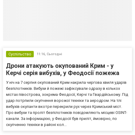
Суспільство
11:16,
Сьогодні
Дрони атакують окупований Крим - у
Керчі серія вибухів, у Феодосії пожежа
У ніч на 7 серпня окупований Крим накрила чергова хвиля ударів
безпілотників. Вибухи й пожежі зафіксували одразу в кількох
містах півострова, зокрема Феодосії, Керчі та Гвардійському. Під
удар потрпили скупчення ворожої техніки та аеродром. На тлі
вибухів окупанти вкотре перекрили рух через Кримський міст.
Про вибухи та проліт безпілотників повідомляють місцеві OSINT-
канали. За інформацією, у Феодосії був приліт, ймовірно, по
скупченню техніки в районі кол...