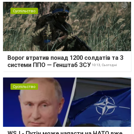
Суспільство
Ворог втратив понад 1200 солдатів та 3
системи ППО — Генштаб ЗСУ
10:13,
Сьогодні
Суспільство
WSJ - Путін може напасти на НАТО вже