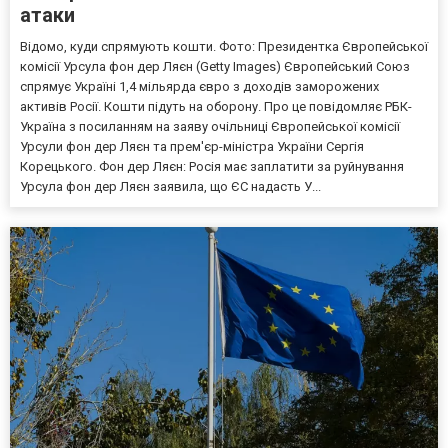
атаки
Відомо, куди спрямують кошти. Фото: Президентка Європейської
комісії Урсула фон дер Ляєн (Getty Images) Європейський Союз
спрямує Україні 1,4 мільярда євро з доходів заморожених
активів Росії. Кошти підуть на оборону. Про це повідомляє РБК-
Україна з посиланням на заяву очільниці Європейської комісії
Урсули фон дер Ляєн та прем'єр-міністра України Сергія
Корецького. Фон дер Ляєн: Росія має заплатити за руйнування
Урсула фон дер Ляєн заявила, що ЄС надасть У...