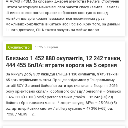
ATACMS і PrSM. За словами джерел агентства Reuters, Сполучені
Штати розгорнули майже всі свої ракети класу «земля – земля».
Ці високотехнологічні зразки озброєння коштують понад
мільйон доларів кожен і вважаються незамінними у разі
можливих конфліктів із Китаєм або Росією. Крім того, за даними
іншого джерела, США також запустили майже полов...
Суспільство
10:25,
5 серпня
Близько 1 452 880 окупантів, 12 242 танки,
444 455 БпЛА: втрати ворога на 5 серпня
За минулу добу ЗСУ ліквідували ще 1 130 окупантів, пʼять танків і
65 артилерійських систем. Про це повідомили у Генеральному
штабі ЗСУ. Загальні бойові втрати противника на 5 серпня 2026
року орієнтовно склали: особового складу / personnel – близько
1 452 880 (+1 130) осіб / persons танків / tanks – 12 242 (+5) од.
бойових броньованих машин / troop–carrying AFVs – 25 084 (+5)
од. артилерійських систем / artillery systems – 47 396 (+65) од.
РСЗВ / MLRS – 2...