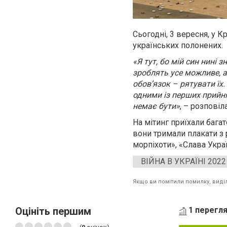
Сьогодні, 3 вересня, у 
українських полонених.
«Я тут, бо мій син нині 
зроблять усе можливе, а
обов’язок – рятувати їх
одними із перших прийня
немає бути»
, – розповіл
На мітинг приїхали багат
вони тримали плакати з 
морпіхоти», «Слава Украї
ВІЙНА В УКРАЇНІ 2022
Якщо ви помітили помилку, виділі
Оцініть першим
1 перегля