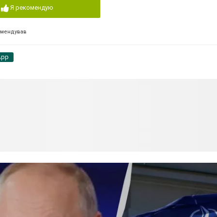
Я рекомендую
омендував
App