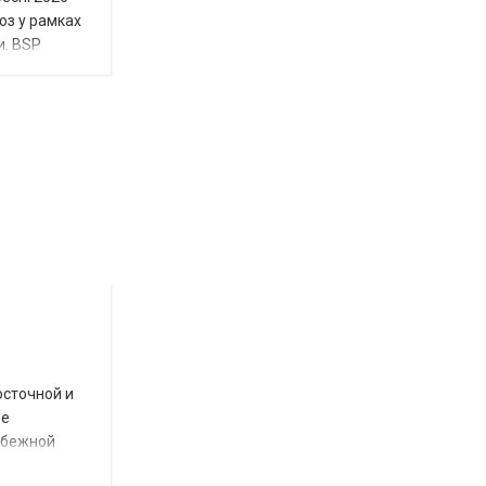
юз у рамках
и. BSP
Відбулась
остання
Новости
в
СПЕЦТЕМА
ОТГ
нинішньому
осточной и
році
ое
сесія
убежной
Токмацької