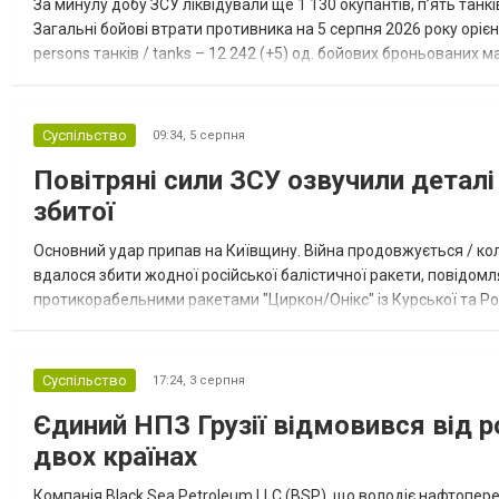
За минулу добу ЗСУ ліквідували ще 1 130 окупантів, пʼять танк
Загальні бойові втрати противника на 5 серпня 2026 року орієнт
persons танків / tanks – 12 242 (+5) од. бойових броньованих маш
systems – 47 396 (+65) од. РСЗВ / MLRS – 2...
Суспільство
09:34,
5 серпня
Повітряні сили ЗСУ озвучили деталі 
збитої
Основний удар припав на Київщину. Війна продовжується / кол
вдалося збити жодної російської балістичної ракети, повідомля
протикорабельними ракетами "Циркон/Онікс" із Курської та Рос
Курської обл., 115 ударними БпЛА типу Shahed (більшість із...
Суспільство
17:24,
3 серпня
Єдиний НПЗ Грузії відмовився від р
двох країнах
Компанія Black Sea Petroleum LLC (BSP), що володіє нафтопер