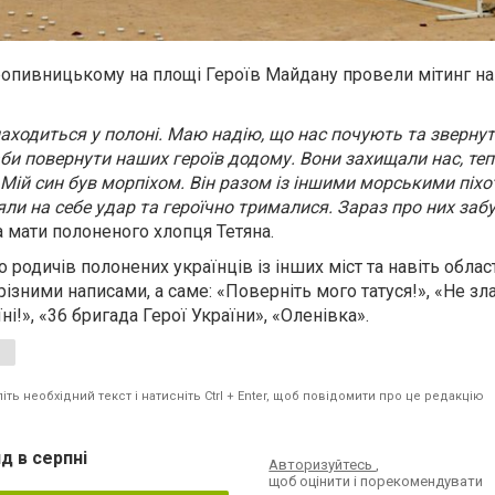
Кропивницькому на площі Героїв Майдану провели мітинг на
знаходиться у полоні. Маю надію, що нас почують та звернуть
би повернути наших героїв додому. Вони захищали нас, те
. Мій син був морпіхом. Він разом із іншими морськими піх
ли на себе удар та героїчно трималися. Зараз про них забу
а мати полоненого хлопця Тетяна.
о родичів полонених українців із інших міст та навіть облас
різними написами, а саме: «Поверніть мого татуся!», «Не зл
ні!», «36 бригада Герої України», «Оленівка».
ть необхідний текст і натисніть Ctrl + Enter, щоб повідомити про це редакцію
д в серпні
Авторизуйтесь
,
щоб оцінити і порекомендувати