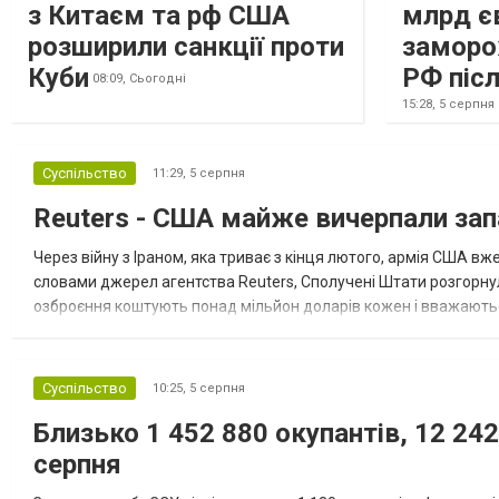
з Китаєм та рф США
млрд є
розширили санкції проти
заморо
Куби
РФ післ
08:09,
Сьогодні
15:28,
5 серпня
Суспільство
11:29,
5 серпня
Reuters - США майже вичерпали зап
Через війну з Іраном, яка триває з кінця лютого, армія США 
словами джерел агентства Reuters, Сполучені Штати розгорнули
озброєння коштують понад мільйон доларів кожен і вважаються 
даними іншого джерела, США також запустили майже полов...
Суспільство
10:25,
5 серпня
Близько 1 452 880 окупантів, 12 242
серпня