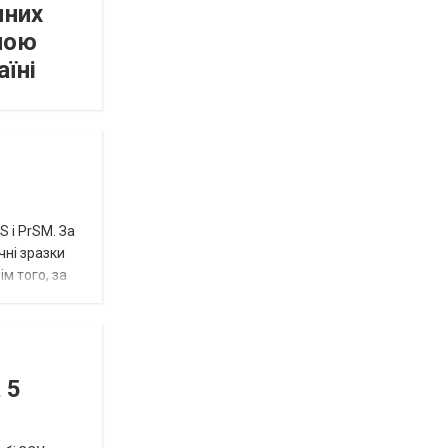
мних
пою
аїні
 і PrSM. За
чні зразки
м того, за
 5