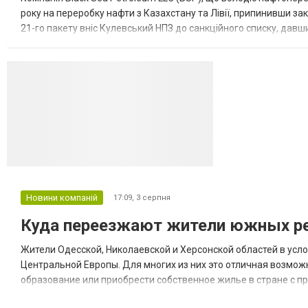
року на переробку нафти з Казахстану та Лівії, припинивши за
21-го пакету вніс Кулевський НПЗ до санкційного списку, давши
повідомила, що завод у Кулеві розпочав переробку казахс...
Новини компаній
17:09,
3 серпня
Куда переезжают жители южных ре
Жители Одесской, Николаевской и Херсонской областей в усл
Центральной Европы. Для многих из них это отличная возмож
образование или приобрести собственное жилье в стране с 
недвижимости в Украине Homium homium.ua, в 2026 году среди