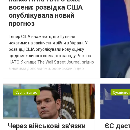
восени: розвідка США
опублікувала новий
прогноз
Тепер США вважають, що Путін не
чекатиме на закінчення війни в Україні. У
розвідці США опублікували нову оцінку
щодо можливого сценарію нападу Росії на
НАТО. Як пише The Wall Street Journal, згідно
з новими доповідями, російський лідер
Володимир Путін може спробувати
перевірити рішучість Альянсу за допомогою
обмеженого наступу на країну-союзника ще
Суспільство
Суспільс
до закінчення війни в Україні. Ці нові оцінки
з’явилися на тлі нестачі деяких критично
важливих боєприпасів,...
Через військові зв'язки
ЄС даст