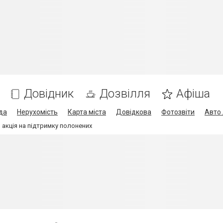
Довідник
Дозвілля
Афіша
да
Нерухомість
Карта міста
Довідкова
Фотозвіти
Авто 
 акція на підтримку полонених