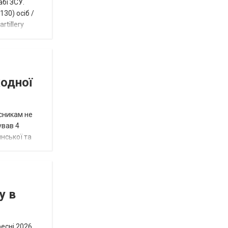
абі ЗСУ.
30) осіб /
rtillery
жодної
исникам не
ував 4
нської та
у в
ресні 2026