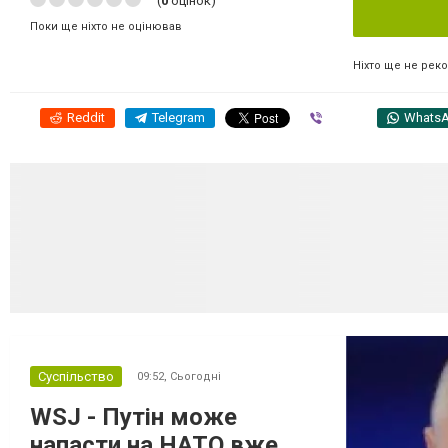
(
0
оцінок)
Поки ще ніхто не оцінював
Ніхто ще не рек
Reddit
Telegram
Viber
Whats
Суспільство
09:52,
Сьогодні
WSJ - Путін може
напасти на НАТО вже