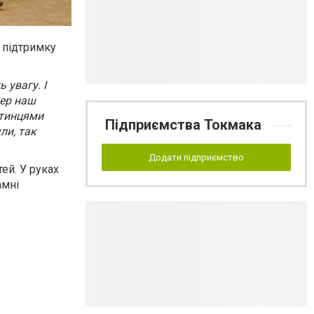
 підтримку
 увагу. І
пер наш
отинцями
Підприємства Токмака
ли, так
Додати підприємство
тей. У руках
амні