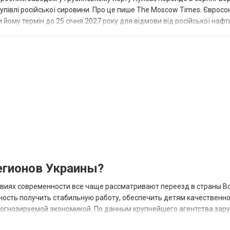
купівлі російської сировини. Про це пише The Moscow Times. Євросо
 йому термін до 25 січня 2027 року для відмови від російської нафт
гионов Украины?
овиях современности все чаще рассматривают переезд в страны В
ность получить стабильную работу, обеспечить детям качественн
прогнозируемой экономикой. По данным крупнейшего агентства зар
 наиболее востребованных н...