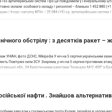
ів і 65 артилерійських систем. Про це повідомили у Генеральному шт
овно склали: особового складу / personnel – близько 1 452 880 (+1 1
ин / troop–carrying AFVs – 25 084 (+5) од. артилерійських систем / a
нічного обстрілу : з десятків ракет – 
аж УНІАН, фото ДСНС, Wikipedia У ніч на 5 серпня українським зах
ють Повітряні сили ЗСУ. Зокрема, у ніч на 5 серпня противник атак
товської обл., 24 балістичними ракетами "Іскандер-М/С-400" із Бря
осійської нафти . Знайшов альтернатив
еробним заводом у грузинському порту Кулеві, перейде в серпні-ве