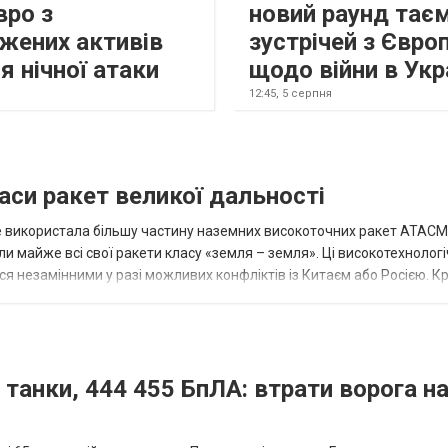
вро з
новий раунд тає
жених активів
зустрічей з Євро
я нічної атаки
щодо війни в Укр
12:45,
5 серпня
аси ракет великої дальності
вже використала більшу частину наземних високоточних ракет ATACMS
 майже всі свої ракети класу «земля – земля». Ці високотехнологі
незамінними у разі можливих конфліктів із Китаєм або Росією. Крі
 танки, 444 455 БпЛА: втрати ворога на