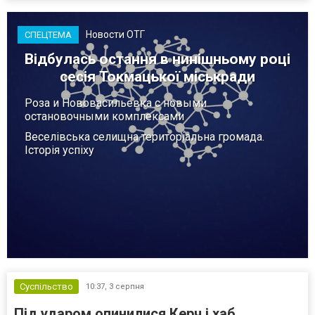
Як пише російський Telegram-канал Astra, наслі...
Новости ОТГ
СПЕЦТЕМА
Відбулась остання в нинішньому році
сесія Токмацької міськради
Роза и Нововасильевка с новыми
остановочными комплексами
Веселівська селищна територіальна громада.
Історія успіху
Суспільство
10:37,
3 серпня
Під ударом опинилися Керч і хаб