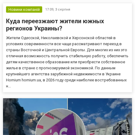
Новини компаній
17:09,
3 серпня
Куда переезжают жители южных
регионов Украины?
Жители Одесской, Николаевской и Херсонской областей в
условиях современности все чаще рассматривают переезд в
страны Восточной и Центральной Европы. Для многих из них это
отличная возможность получить стабильную работу, обеспечить
детям качественное образование или приобрести собственное
жилье в стране с прогнозируемой экономикой. По данным
крупнейшего агентства зарубежной недвижимости в Украине
Homium homium.ua, в 2026 году среди наиболее востребованных
н...