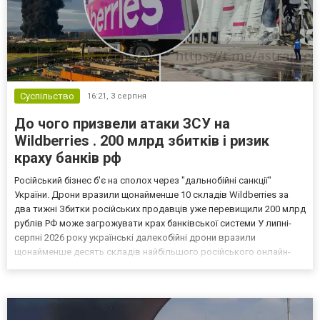
Суспільство
16:21,
3 серпня
До чого призвели атаки ЗСУ на
Wildberries . 200 млрд збитків і ризик
краху банків рф
Російський бізнес б'є на сполох через "дальнобійні санкції"
України. Дрони вразили щонайменше 10 складів Wildberries за
два тижні Збитки російських продавців уже перевищили 200 млрд
рублів РФ може загрожувати крах банківської системи У липні-
серпні 2026 року українські далекобійні дрони вразили
щонайменше десять складів найбільшого російського онлайн-
рітейлера Wildberries, спровокувавши масштабні пожежі. Поки
Кремль заперечує роль компанії в постачанні тов...