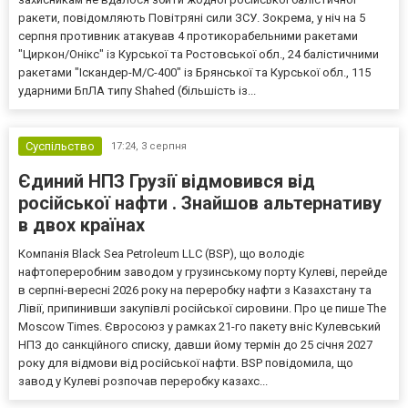
ракети, повідомляють Повітряні сили ЗСУ. Зокрема, у ніч на 5
серпня противник атакував 4 протикорабельними ракетами
"Циркон/Онікс" із Курської та Ростовської обл., 24 балістичними
ракетами "Іскандер-М/С-400" із Брянської та Курської обл., 115
ударними БпЛА типу Shahed (більшість із...
Суспільство
17:24,
3 серпня
Єдиний НПЗ Грузії відмовився від
російської нафти . Знайшов альтернативу
в двох країнах
Компанія Black Sea Petroleum LLC (BSP), що володіє
нафтопереробним заводом у грузинському порту Кулеві, перейде
в серпні-вересні 2026 року на переробку нафти з Казахстану та
Лівії, припинивши закупівлі російської сировини. Про це пише The
Moscow Times. Євросоюз у рамках 21-го пакету вніс Кулевський
НПЗ до санкційного списку, давши йому термін до 25 січня 2027
року для відмови від російської нафти. BSP повідомила, що
завод у Кулеві розпочав переробку казахс...