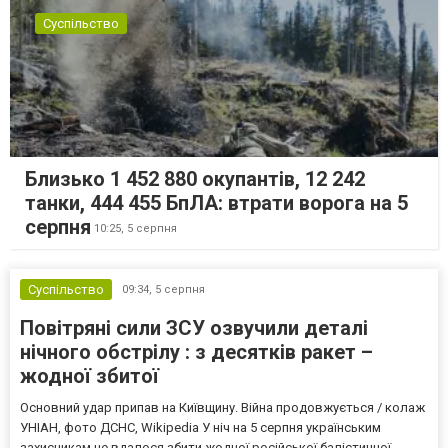
Суспільство
Близько 1 452 880 окупантів, 12 242
танки, 444 455 БпЛА: втрати ворога на 5
серпня
10:25,
5 серпня
Суспільство
09:34,
5 серпня
Повітряні сили ЗСУ озвучили деталі
нічного обстрілу : з десятків ракет –
жодної збитої
Основний удар припав на Київщину. Війна продовжується / колаж
УНІАН, фото ДСНС, Wikipedia У ніч на 5 серпня українським
захисникам не вдалося збити жодної російської балістичної