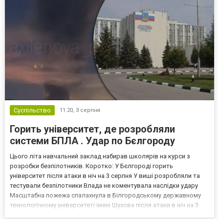
Суспільство
11:20,
3 серпня
Горить університет, де розробляли
системи БПЛА . Удар по Бєлгороду
Цього літа навчальний заклад набирав школярів на курси з
розробки безпілотників. Коротко: У Бєлгороді горить
університет після атаки в ніч на 3 серпня У виші розробляли та
тестували безпілотники Влада не коментувала наслідки удару
Масштабна пожежа спалахнула в Білгородському державному
технологічному університеті імені Шухова після атаки в ніч на 3
серпня - у цьому закладі розробляли та тестували безпілотники.