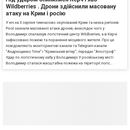
Wildberries . Дрони здійснили масовану
атаку на Крим і росію
У ніч на 3 серпня тимчасово окупований Крим та низка регіонів
Росії зазнали масованої атаки дронів, внаслідок чого у
Володимирі спалахнув логістичний центр Wildberries, а в Керчі
зафіксовано пожежі та поранення місцевого жителя. Про це
повідомляють моніторингові канали та Telegram-канали
"Андрющенко Time" і "Кримський вітер", передає "Апостроф".
Удар по логістичному хабу у Володимирі У російському місті
Володимир сталася масштабна пожежа на території логіс...