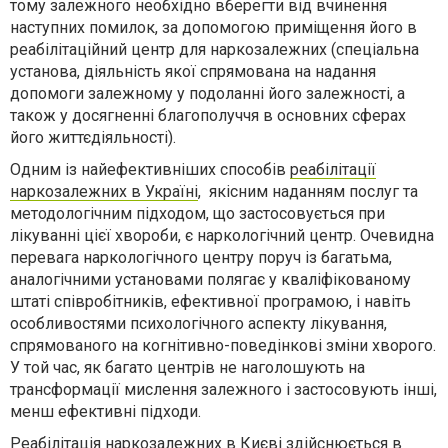
тому залежного необхідно вберегти від вчинення
наступних помилок, за допомогою приміщення його в
реабілітаційний центр для наркозалежних (спеціальна
установа, діяльність якої спрямована на надання
допомоги залежному у подоланні його залежності, а
також у досягненні благополуччя в основних сферах
його життєдіяльності).
Одним із найефективніших способів
реабілітації
наркозалежних в Україні
, якісним наданням послуг та
методологічним підходом, що застосовується при
лікуванні цієї хвороби, є наркологічний центр. Очевидна
перевага наркологічного центру поруч із багатьма,
аналогічними установами полягає у кваліфікованому
штаті співробітників, ефективної програмою, і навіть
особливостями психологічного аспекту лікування,
спрямованого на когнітивно-поведінкові зміни хворого.
У той час, як багато центрів не наголошують на
трансформації мислення залежного і застосовують інші,
менш ефективні підходи.
Реабілітація наркозалежних в Києві здійснюється в