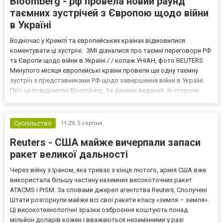
Bloomberg - рф провела новий раунд
таємних зустрічей з Європою щодо війни
в Україні
Водночас у Кремлі та європейських країнах відмовилися
коментувати ці зустрічі. ЗМІ дізналися про таємні переговори РФ
та Європи щодо війни в Україні / / колаж УНІАН, фото REUTERS
Минулого місяця європейські країни провели ще одну таємну
зустріч з представниками РФ щодо завершення війни в Україні.
Про це повідомляє Bloomberg. За даними видання, зі сторони
Європи до цих переговорів долучилися колишні
високопосадовці Великої Британії, Франції, Німеччини та Р...
Суспільство
11:29,
5 серпня
Reuters - США майже вичерпали запаси
ракет великої дальності
Через війну з Іраном, яка триває з кінця лютого, армія США вже
використала більшу частину наземних високоточних ракет
ATACMS і PrSM. За словами джерел агентства Reuters, Сполучені
Штати розгорнули майже всі свої ракети класу «земля – земля».
Ці високотехнологічні зразки озброєння коштують понад
мільйон доларів кожен і вважаються незамінними у разі