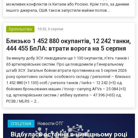
можливих конфліктів із Китаєм або Росією. Крім того, за даними
іншого джерела, США також запустили майже полов...
Суспільство
10:25,
5 серпня
Близько 1 452 880 окупантів, 12 242 танки,
444 455 БпЛА: втрати ворога на 5 серпня
За минулу добу ЗСУ ліквідували ще 1 130 окупантів, пʼять танків і
65 артилерійських систем. Про це повідомили у Генеральному
штабі ЗСУ. Загальні бойові втрати противника на 5 серпня 2026
року орієнтовно склали: особового складу / personnel – близько
1 452 880 (+1 130) осіб / persons танків / tanks – 12 242 (+5) од.
бойових броньованих машин / troop–carrying AFVs – 25 084 (+5)
од. артилерійських систем / artillery systems – 47 396 (+65) од.
РСЗВ / MLRS – 2...
Новости ОТГ
СПЕЦТЕМА
Відбулась остання в нинішньому році