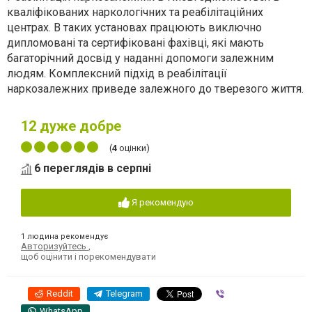
кваліфікованих наркологічних та реабілітаційних
центрах. В таких установах працюють виключно
дипломовані та сертифіковані фахівці, які мають
багаторічний досвід у наданні допомоги залежним
людям. Комплексний підхід в реабілітації
наркозалежних приведе залежного до тверезого життя.
12
дуже добре
(
4
оцінки)
6 переглядів в серпні
Я рекомендую
1 людина рекомендує
Авторизуйтесь
,
щоб оцінити і порекомендувати
Reddit
Telegram
Viber
WhatsApp