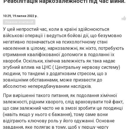
Реабілітація наркозалежності під час війни.
10:29,
19 липня 2022 р.
Новини компаній
У цей непростий час, коли в країні здійснюються
військові операції і ведуться бойові дії, що безумовно
негативно позначається на психологічному стані
населення в цілому, наркозалежні, як ніхто, потребують
отримання кваліфікованої допомоги в подоланні їх
хвороби. Оскільки, хімічна залежність як така надає
згубний вплив на ЦНС ( Центральну нервову систему)
людини, то тандемі з додатковим стресом, що з
зовнішніми обставинами, може призвести до
абсолютно непередбачуваним наслідків.
При вирішенні такого питання, як подолання хімічної
залежності, рідним хворого, слід враховувати той факт,
що сам залежний часто не в змозі зробити це поодинці
(навіть якщо у нього є бажання), тому саме вони
відіграють ключову роль у його одужанні. Основне
завдання, яке полягає в тому, щоб у першу чергу