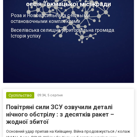
сесія Токмацької міськради
Роза и Нововасильевка с новыми
остановочными комплексами
Веселівська селищна територіальна громада.
Історія успіху
Суспільство
09:34,
5 серпня
Повітряні сили ЗСУ озвучили деталі
нічного обстрілу : з десятків ракет –
жодної збитої
Основний удар припав на Київщину. Війна продовжується / колаж