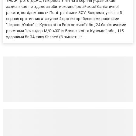
УНІАН, фото ДСНС, Wikipedia У ніч на 5 серпня українським
захисникам не вдалося збити жодної російської балістичної
ракети, повідомляють Повітряні сили ЗСУ. Зокрема, у ніч на 5
серпня противник атакував 4 протикорабельними ракетами
"Циркон/Онікс" із Курської та Ростовської обл., 24 балістичними
ракетами "Іскандер-М/С-400" із Брянської та Курської обл., 115
ударними БпЛА типу Shahed (більшість із...