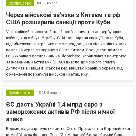
Суспільство
08:09,
Вчора
Через військові зв'язки з Китаєм та рф
США розширили санкції проти Куби
У санкційний список увійшла й особа, причетна до вербування
кубинців на війну в Україну. США розширили санкції проти Куби,
під обмеження потрапили вісім посадовців та кілька військових
компаній через співпрацю з РФ та Китаєм. Про це повідомляє
РБК-Україна з посиланням на Bloomberg. Управління з контролю
за іноземними активами (OFAC) внесло до чорного списку
дипломатів і вище військове керівництво країни. Зокрема, під
обмеження потрапили військовий аташе Ку...
Суспільство
15:28,
5 серпня
ЄС дасть Україні 1,4 млрд євро з
заморожених активів РФ після нічної
атаки
Відомо, куди спрямують кошти. Фото: Президентка Європейської
комісії Урсула фон дер Ляєн (Getty Images) Європейський Союз