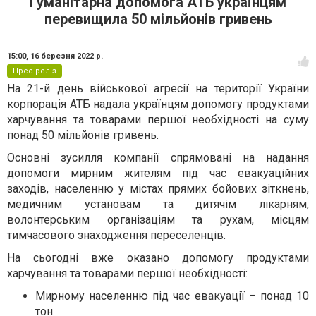
Гуманітарна допомога АТБ українцям
перевищила 50 мільйонів гривень
15:00,
16 березня 2022 р.
Прес-реліз
На 21-й день військової агресії на території України
корпорація АТБ надала українцям допомогу продуктами
харчування та товарами першої необхідності на суму
понад 50 мільйонів гривень.
Основні зусилля компанії спрямовані на надання
допомоги мирним жителям під час евакуаційних
заходів, населенню у містах прямих бойових зіткнень,
медичним установам та дитячім лікарням,
волонтерським організаціям та рухам, місцям
тимчасового знаходження переселенців.
На сьогодні вже оказано допомогу продуктами
харчування та товарами першої необхідності:
Мирному населенню під час евакуації – понад 10
тон