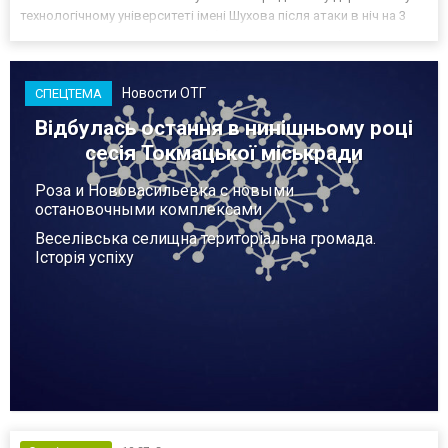
технологічному університеті імені Шухова після атаки в ніч на 3
серпня - у цьому закладі розробляли та тестували безпілотники.
Як пише російський Telegram-канал Astra, наслі...
Новости ОТГ
СПЕЦТЕМА
Відбулась остання в нинішньому році
сесія Токмацької міськради
Роза и Нововасильевка с новыми
остановочными комплексами
Веселівська селищна територіальна громада.
Історія успіху