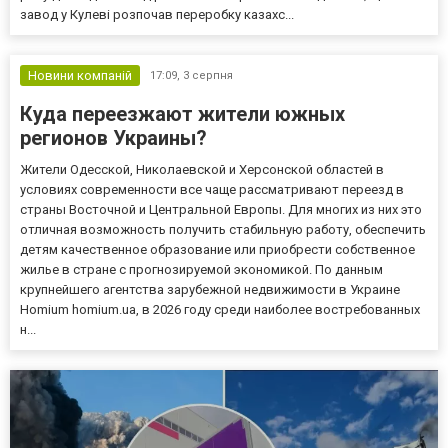
завод у Кулеві розпочав переробку казахс...
Новини компаній
17:09,
3 серпня
Куда переезжают жители южных
регионов Украины?
Жители Одесской, Николаевской и Херсонской областей в
условиях современности все чаще рассматривают переезд в
страны Восточной и Центральной Европы. Для многих из них это
отличная возможность получить стабильную работу, обеспечить
детям качественное образование или приобрести собственное
жилье в стране с прогнозируемой экономикой. По данным
крупнейшего агентства зарубежной недвижимости в Украине
Homium homium.ua, в 2026 году среди наиболее востребованных
н...