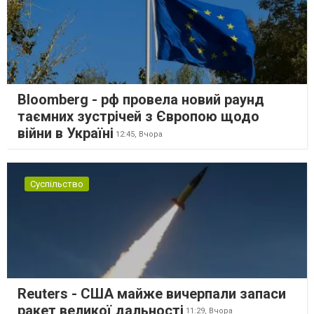
Bloomberg - рф провела новий раунд
таємних зустрічей з Європою щодо
війни в Україні
12:45,
Вчора
Суспільство
Reuters - США майже вичерпали запаси
ракет великої дальності
11:29,
Вчора