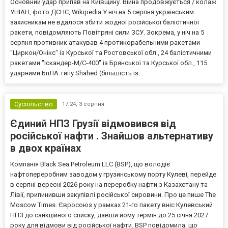
Основний удар припав на Київщину. Війна продовжується / колаж
УНІАН, фото ДСНС, Wikipedia У ніч на 5 серпня українським
захисникам не вдалося збити жодної російської балістичної
ракети, повідомляють Повітряні сили ЗСУ. Зокрема, у ніч на 5
серпня противник атакував 4 протикорабельними ракетами
"Циркон/Онікс" із Курської та Ростовської обл., 24 балістичними
ракетами "Іскандер-М/С-400" із Брянської та Курської обл., 115
ударними БпЛА типу Shahed (більшість із...
Суспільство
17:24,
3 серпня
Єдиний НПЗ Грузії відмовився від
російської нафти . Знайшов альтернативу
в двох країнах
Компанія Black Sea Petroleum LLC (BSP), що володіє
нафтопереробним заводом у грузинському порту Кулеві, перейде
в серпні-вересні 2026 року на переробку нафти з Казахстану та
Лівії, припинивши закупівлі російської сировини. Про це пише The
Moscow Times. Євросоюз у рамках 21-го пакету вніс Кулевський
НПЗ до санкційного списку, давши йому термін до 25 січня 2027
року для відмови від російської нафти. BSP повідомила, що