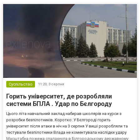
Суспільство
11:20,
3 серпня
Горить університет, де розробляли
системи БПЛА . Удар по Бєлгороду
Цього літа навчальний заклад набирав школярів на курси з
розробки безпілотників. Коротко: У Бєлгороді горить
університет після атаки в ніч на 3 серпня У виші розробляли та
тестували безпілотники Влада не коментувала наслідки удару
Масштабна пожежа спалахнула в Білгородському державному