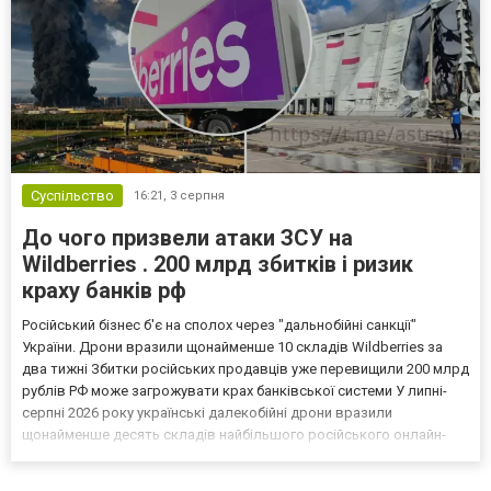
Суспільство
16:21,
3 серпня
До чого призвели атаки ЗСУ на
Wildberries . 200 млрд збитків і ризик
краху банків рф
Російський бізнес б'є на сполох через "дальнобійні санкції"
України. Дрони вразили щонайменше 10 складів Wildberries за
два тижні Збитки російських продавців уже перевищили 200 млрд
рублів РФ може загрожувати крах банківської системи У липні-
серпні 2026 року українські далекобійні дрони вразили
щонайменше десять складів найбільшого російського онлайн-
рітейлера Wildberries, спровокувавши масштабні пожежі. Поки
Кремль заперечує роль компанії в постачанні тов...