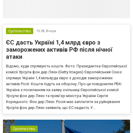
Суспільство
15:28,
Вчора
ЄС дасть Україні 1,4 млрд євро з
заморожених активів РФ після нічної
атаки
Відомо, куди спрямують кошти. Фото: Президентка Європейської
комісії Урсула фон дер Ляєн (Getty Images) Європейський Союз
спрямує Україні 1,4 мільярда євро з доходів заморожених
активів Росії. Кошти підуть на оборону. Про це повідомляє РБК-
Україна з посиланням на заяву очільниці Європейської комісії
Урсули фон дер Ляєн та прем'єр-міністра України Сергія
Корецького. Фон дер Ляєн: Росія має заплатити за руйнування
Урсула фон дер Ляєн заявила, що ЄС надасть У...
Суспільство