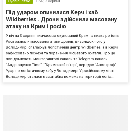
Суспільство
10:37,
3 серпня
Під ударом опинилися Керч і хаб
Wildberries . Дрони здійснили масовану
атаку на Крим і росію
У ніч на 3 серпня тимчасово окупований Крим та низка регіонів
Росії зазнали масованої атаки дронів, внаслідок чого у
Володимирі спалахнув логістичний центр Wildberries, а в Керчі
зафіксовано пожежі та поранення місцевого жителя. Про це
повідомляють моніторингові канали та Telegram-канали
"Андрющенко Time" і "Кримський вітер", передає "Апостроф".
Удар по логістичному хабу у Володимирі У російському місті
Володимир сталася масштабна пожежа на території логіс...