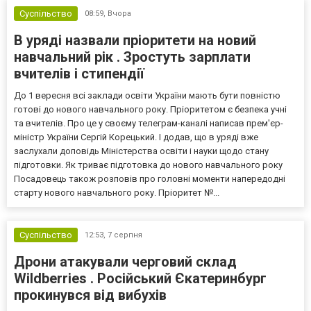
Суспільство
08:59,
Вчора
В уряді назвали пріоритети на новий
навчальний рік . Зростуть зарплати
вчителів і стипендії
До 1 вересня всі заклади освіти України мають бути повністю
готові до нового навчального року. Пріоритетом є безпека учні
та вчителів. Про це у своєму телеграм-каналі написав прем'єр-
міністр України Сергій Корецький. І додав, що в уряді вже
заслухали доповідь Міністерства освіти і науки щодо стану
підготовки. Як триває підготовка до нового навчального року
Посадовець також розповів про головні моменти напередодні
старту нового навчального року. Пріоритет №...
Суспільство
12:53,
7 серпня
Дрони атакували черговий склад
Wildberries . Російський Єкатеринбург
прокинувся від вибухів