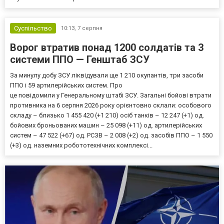
Суспільство
10:13,
7 серпня
Ворог втратив понад 1200 солдатів та 3
системи ППО — Генштаб ЗСУ
За минулу добу ЗСУ ліквідували ще 1 210 окупантів, три засоби
ППО і 59 артилерійських систем. Про
це повідомили у Генеральному штабі ЗСУ. Загальні бойові втрати
противника на 6 серпня 2026 року орієнтовно склали: особового
складу – близько 1 455 420 (+1 210) осіб танків – 12 247 (+1) од.
бойових броньованих машин – 25 098 (+11) од. артилерійських
систем – 47 522 (+67) од. РСЗВ – 2 008 (+2) од. засобів ППО – 1 550
(+3) од. наземних робототехнічних комплексі...