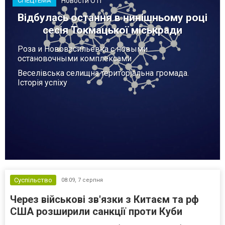
Новости ОТГ
СПЕЦТЕМА
Відбулась остання в нинішньому році
сесія Токмацької міськради
Роза и Нововасильевка с новыми
остановочными комплексами
Веселівська селищна територіальна громада.
Історія успіху
Суспільство
08:09,
7 серпня
Через військові зв'язки з Китаєм та рф
США розширили санкції проти Куби