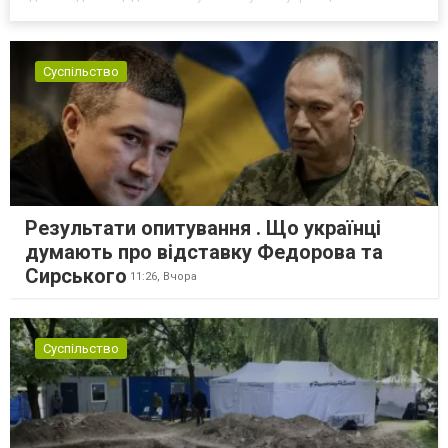
самоорганізовуватися та об’єднуватися для захисту своїх
інтересів. Таку думку висловив директор Центру досліджень...
Суспільство
Результати опитування . Що українці
думають про відставку Федорова та
Сирського
11:26,
Вчора
Суспільство