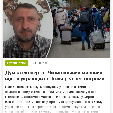
Суспільство
15:17,
Вчора
Думка експерта . Чи можливий масовий
відтік українців із Польщі через погроми
Напади поляків можуть спонукати українців активніше
самоорганізовуватися та об’єднуватися для захисту своїх
інтересів. Єврокомісія має чинити тиск на Польщу Європі
вдавалося чинити тиск на угорську сторону Масового від'їзду
українців з Польщі через останні погроми очікувати не варто.
Однак подібні інциденти можуть спонукати українців активніше