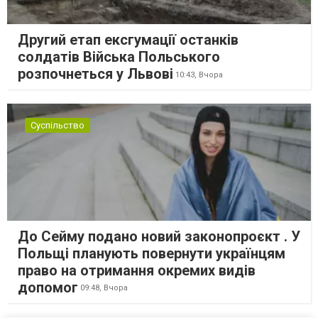
Другий етап ексгумації останків
солдатів Війська Польського
розпочнеться у Львові
10:43,
Вчора
Суспільство
До Сейму подано новий законопроєкт . У
Польщі планують повернути українцям
право на отримання окремих видів
допомог
09:48,
Вчора