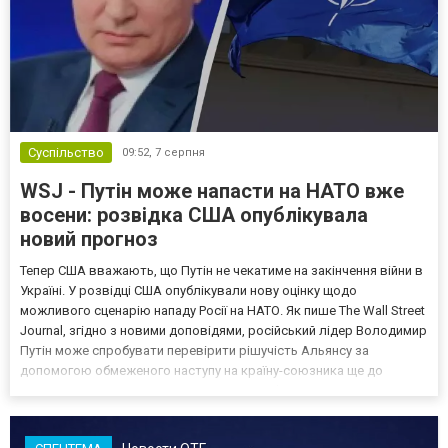
Суспільство
09:52,
7 серпня
WSJ - Путін може напасти на НАТО вже
восени: розвідка США опублікувала
новий прогноз
Тепер США вважають, що Путін не чекатиме на закінчення війни в
Україні. У розвідці США опублікували нову оцінку щодо
можливого сценарію нападу Росії на НАТО. Як пише The Wall Street
Journal, згідно з новими доповідями, російський лідер Володимир
Путін може спробувати перевірити рішучість Альянсу за
допомогою обмеженого наступу на країну-союзника ще до
закінчення війни в Україні. Ці нові оцінки з’явилися на тлі нестачі
деяких критично важливих боєприпасів,...