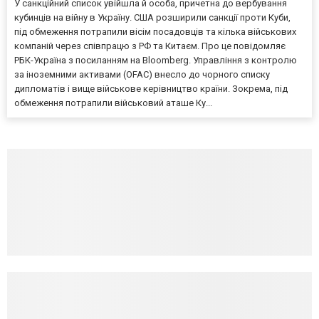
У санкційний список увійшла й особа, причетна до вербування
кубинців на війну в Україну. США розширили санкції проти Куби,
під обмеження потрапили вісім посадовців та кілька військових
компаній через співпрацю з РФ та Китаєм. Про це повідомляє
РБК-Україна з посиланням на Bloomberg. Управління з контролю
за іноземними активами (OFAC) внесло до чорного списку
дипломатів і вище військове керівництво країни. Зокрема, під
обмеження потрапили військовий аташе Ку...